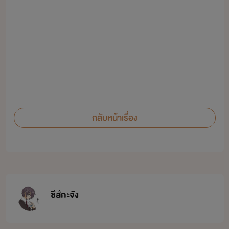
กลับหน้าเรื่อง
ซึสึกะจัง