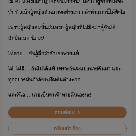
ไ่เค​ี​ใคร​ล้า​ปฏิเสธ​ฉั​า​่​!​ ​แล้​ั​ผู้ชา​ที่​ไ้ชื่​
่า​เป็​เสืผู้หญิ​ตัฉาจ​่า​เขา​ ​ล้า​ทำ​แี้​ไ้​ัไ​!
เพราะ​ผู้หญิ​ค​ั้​่ะ​เหร​ ​ผู้หญิ​ที่​ไ่ี​ะไร​สู้​ฉั​ไ้​
สัิ​เล​เี่ะ​!
ให้​ตา​...​ ​ฉั​รู้สึ​่า​ตัเ​พ่าแพ้
ไ่​!​ ​ไ่​สิ​...​ ​ฉั​ไ่ไ้​แพ้​ ​เพราะ​ฉั​จะ​แ่​า​คื​า​ ​และ​
ทุ่า​ั​ำลัจะ​เริ่ต้​ต่าหา
และ​ลีโ​...​ ​า​เป็​ค​ท้าทา​ฉั​เ​ะ​!​
ตอนต่อไป
กลับหน้าเรื่อง