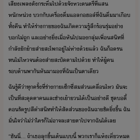
เสีเพล​ั​ระหึ่​ไป​้​จัหะ​ตรี​ที่​แส​
หัห่​ ​​ั​เครื่ื่​แลฮล์​ที่​ฉั​ื่​า​เื​
ทั้คื​ ​ทำให้​ร่าา​ข​ฉั​เิ​คารู้สึ​ร้รุ่​่า​
​ไ่​ถู​ ​และ​่าิ่​เื่​หัไป​​ลุ่​เพื่สิท​ที่​
ำลั​ั้า​ส่า​สะโพ​ู่​ไ่​ห่า​้​แล้​ ​ฉั​็​​ร​
ทไ่ไห​จ​ต้​ส่า​สะั​ตา​ไป​้​ ​ทำให้​ผู้ค​
ร้า​พาั​หัา​​ที่​ฉั​เป็​ตาเี
ฉั​รู้ี​่า​ทุครั้ที่​ร่าา​เซ็ซี่​สส่​เคลื่ไห​ ​ั​จะ​
เป็​ที่​สะุตา​ค​และ​ช่า​เ้า​ไ้​เป็​่าี​ ​ชุ​ี้​
ค​รัรูป​สีำ​สิท​ทำให้​สัส่​ข​ฉั​ฉา​ชั​ิ่ขึ้​ ​ฉั​
ั่ใจ​่า​ไ่่า​ใคร​็​ไ่​าจ​ละสาตา​ไป​จา​ฉั​ไ้​เล
“​ฮั​ี่​...​ ​ถ้า​เธ​ลุขึ้​เต้​แี้​ ​พเรา​็​แห้เหี่​ห​