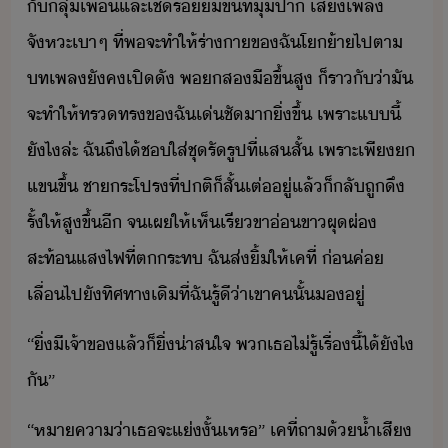
ั​ลุ่​เพื่​และ​เชิ​ริ้​ขึ้​ที่​ุ​ปา​ ​เสีเพล​
จัหะ​เา​ๆ​ ​ที่​พ​จะ​ทำให้​ร่าา​ข​ฉั​โ้า​ไป​ตา​
ทเพล​ัค​เปิ​ั​ ​พ​ส​ืขึ้​สู​ ​็​ราั่า​ั​
จะ​ทำให้​ทรทร​ข​ฉั​เ่ชั​าิ่ขึ้​ ​เพราะ​แี้​
ัไ​ล่ะ​ ​ฉั​ถึ​ไ้​ช​ใส่​ชุ​รัรูป​ที่​แส​สั้​ ​เพราะ​เพี​​
แข​ขึ้​ ​ชาระโปร​ที่​ปติ​็​สั้​เต่​ู่​แล้็​ลั​ถู​ึ​
รั้​ให้​สู​ขึ้​ี​ ​จ​เผ​ให้​เห็​เรี​ขา่​ขา​ผุผ่​
สะท้​แสไฟ​ที่​ตระ​ท​ ​ฉั​ส่​ิ้​ให้​เค​ที่​ ​่​ค่​
เลื่​ไป​ั​ทิศทา​เิที​่​ฉั​รู้ี​่า​เขา​ค​ั้​​ู่
“​ิ่​ีเจ้าข​แล้็​ิ่​่าสใจ​ ​พ​เธ​ไ่รู้​เรื่​ี้​ไ้​ัไ​
ั​”
“​หาคา่า​เธ​จะ​แ่​ั้​เหร​”​ ​เค​ที่​ถา​้​้ำเสี​