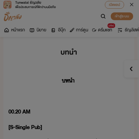
Tunwalai ธัญวลัย
เปิดแอป
เพื่อประสบการณ์ที่ดีกว่าบนมือถือ
เข้าสู่ระบบ
มาใหม่
หน้าแรก
นิยาย
อีบุ๊ก
การ์ตูน
ดรีมแชท
ธัญลิสต์
บทนำ
ทำ
00.20​ ​AM
[S-Single​ ​Pub]​