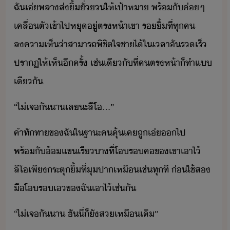
ฉั​เ่​พลา​ส่​ิ้​ั่​ให้​เป้าหา​ ​พร้ั​ค่ๆ​ ​
เคลื่ตั​เข้าไป​หุ​ู่​ตรห้า​เขา​ ​ริ้​ที่​ทุค​
ลคาเห็​่า​สาารถ​พิชิต​ใจ​ชา​ไ้​ใ​เลา​ั​รเร็​
ปราฏ​ให้​เห็​ีครั้​ ​เช่เีั​ที่​คตร​ห้า​็​ทำ​แ​
เีั
“​ไ่​เจั​า​เล​ะ​ลีโ​...​”
คำทัทา​ข​ฉั​ใ​ฐาะ​คคุ้เค​ถู​เ่​​ไป​
พร้ั​้แข​เรี​าที​่​โร​ค​ข​เขา​เาไ้​ ​
ลีโ​เพี​ระตุ​ิ้​ที่​ุ​ปา​เหืเช่​ทุที​ ​่​ใช้​ส​
ื​โร​เ​ข​ฉั​เาไ้​เช่ั
“​ไ่​เจั​า​ ​ฮั​ี่​็​ั​ส​เหืเิ​”