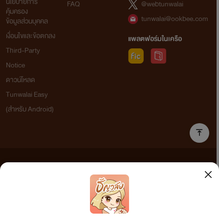
นโยบายการ
FAQ
@webtunwalai
คุ้มครอง
tunwalai@ookbee.com
ข้อมูลส่วนบุคคล
เงื่อนไขและข้อตกลง
แพลตฟอร์มในเครือ
Third-Party
Notice
ดาวน์โหลด
Tunwalai Easy
(สำหรับ Android)
ข้อความที่ท่านได้อ่านจากเว็บไซต์นี้เกิดจากการเขียนโดยสาธารณชนและเผยแพร่โดยอัตโนมัติ ผู้ดูแล
เว็บไซต์แห่งนี้ไม่ได้เห็นด้วยและไม่ขอรับผิดชอบต่อข้อความใดๆ ทั้งสิ้น ดังนั้นผู้อ่านทุกท่านโปรดใช้
วิจารณญาณในการกลั่นกรองด้วยตนเอง และหากท่านพบข้อความใดๆ ที่ขัดต่อกฎหมายและศีลธรรม
กรุณาแจ้งมาที่ tunwalai@ookbee.com เพื่อทีมงานจะได้ดำเนินการในทันที ทั้งนี้ ทางเว็บไซต์ขอสงวน
ลิขสิทธิ์ตามพระราชบัญญัติลิขสิทธิ์ (ฉบับเพิ่มเติม) พ.ศ.2558