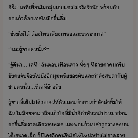
สิ​จ๊ะ​”​ ​เค​ที่​เพื่​ใ​ลุ่​เ่​แซ​ไ่​จริจั​ั​ ​พร้ั​
แ้​ค็เทล​ใ​ืขึ้​ื่
“​ช่ไ่ไ้​ ​ต้โทษ​เสีเพล​และ​รราาศ​”
“​และ​ผู้ชา​ค​ั้​?​”
“​รู้ี​่า​...​ ​เค​ที่​”​ ​ฉั​ต​เพื่​สา​ ​ทั้ๆ​ ​ที่​สาตา​คริ​
ัค​จัจ้​ไป​ั​ี​ุ​หึ่​ข​ผั​และ​ำลั​สตา​ั​ผู้
ชา​ค​ั้​...​ที่​เค​ที่​้า​ถึ
ผู้ชา​ที่​เต็ไป้​เส่ห์​ั​แส​เ้า​ำลั​ส่​ิ้​ให้​
ฉั​ ​ใ​ื​ข​เขา​ถื​แ้ใส​ที่​ี​้ำ​สี​ำพั​​ไป​​า​่​
ขึ้​ื่​รเี​จ​ห​ ​และ​พ​แ้​เปล่า​ถู​า​ล​​
โต๊ะ​ขาเล็​ ​็​ี​ใคร​ี​ค​ริ​ใส่​ให้​ให่​่าไ่ขาสา