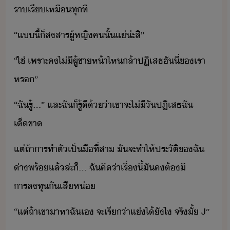
ราเรี​เหื​ทุที
“​แี้​็​สสาร​ผู้หญิ​ค​ั้​แ่​่ะ​สิ​”
“​ใช่​ ​เพราะ​ค​ไ่ี​ผู้ชา​ห้า​ไห​ล้า​ปฏิเสธ​ฮั​ี่​ข​เรา​
หร​”
“​ฉั​รู้​...​”​ ​และ​ฉั​็​รู้ี​้่า​เขา​จะ​ไ่ีั​ปฏิเสธ​ฉั​
เ็ขา
แต่​ถ้า​าร​ทำตั​เป็​ืที่สา​ ​ั​จะ​ทำให้​ประัติ​ข​ฉั​
่าพร้​แล้​ล่ะ​็​...​ ​ฉั​คิ​่า​เรื่​ี้​ั​ค​ต้​ี​
ารลทุ​ั​เสีห่
“​แต่​ถ้า​เขา​าหา​ฉั​เ​ ​จะ​เรี่า​แ่​ไ้​ัไ​ ​จริ​ั้​ ​J​”