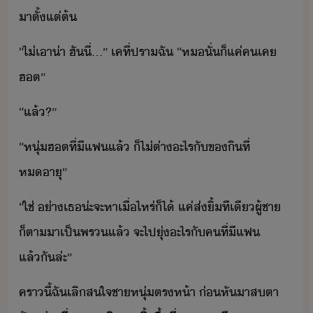
าตั​้​แต่ต้
“​ไ่เา​่า​ ​ฮั​ี่​...​”​ ​เค​ที่​ปรา​ฉั​ ​“​หั​่​​็​แค่​ค​เค​
ฮต​”
“​แล้​?​”
“​หุ่​ฮต​ที่​ี​แฟ​แล้​ ​็​ไ่​ต่า​ะไร​ั​ขิ​ที่​
หาุ​”
“​ใช่​ ​่า​เธ​่ะ​จะ​หา​เื่ไหร่​็ไ้​ ​แค่​ส่​ิ้​ทีเี​ผู้ชา​
็ตา​า​เป็​พร​แล้​ ​จะ​ไป​ุ่​ะไร​ั​คที​่​ี​แฟ​
แล้ั​ล่ะ​”
คราี้​ฉั​เลิ​สใจ​ชาหุ่​ตรห้า​ ​่​หัา​สตา​