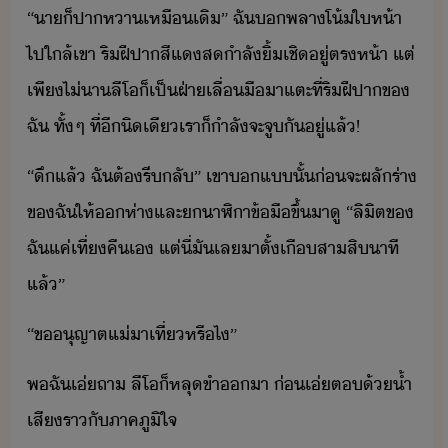
“​า​็​ปาหา​เหืเิ​”​ ​ฉั​​พลา​โ้​ให้า​
ไป​ใล้​เขา​ ​ริฝีปา​สีแ​ส​ำลั​ิ้​เชิ​ู่​ตรห้า​ ​แต่
เพี​ไ่า​ลีโ​็​เป็​ฝ่า​เลื่​ื​า​แตะ​ที่​ริฝีปา​ข​
ฉั​ ​ทั้ๆ​ ​ที่​ี​ิเี​เรา​็​ำลัจะ​จู​ั​ู่​แล้​!
“​ึ​แล้​ ​ฉั​ต้​รี​ลั​”​ ​เขา​​แ​ั้​่​จะ​ผลั​ร่า​
ข​ฉั​ให้​ห่า​และ​​าฬิาข้ื​ขึ้​าู​ ​“​ลิิต​ข​
ฉั​แค่​เที่คื​เ​ ​แต่​ี่​ั​เล​าตั​้​เื​สาสิ​าที​
แล้​”
“​ขุญาต​แ่​า​เที่​หรืไ​”
พ​ฉั​เ่​ถา​ ​ลีโ​็​หลุ​ขำ​า​ ​่​เ่​ต​้​้ำ
เสี​ราั​ภาคภูิใจ