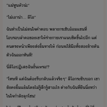
“​แ่​ทูหั​่ะ​”
“​ไ่เา​่า​...​ ​ลีโ​”
ฉัทำ​เป็​ไ่ส​ใจคำ​ต​ ​พลา​ระชั​้แข​ที่​
โร​ลำค​ข​เขา​ให้​ร่าา​เรา​แชิ​ขึ้ไป​ี​ ​แต่​
คตร​ห้า​เพี​ส่​ิ้​จา​ให้​ ​่​จะ​ใช้​ื​ทั้ส​ข้า​ั​
ตั​ฉั​​ทัที​!
ี่​ลีโ​ปฏิเสธ​ฉั​ั้​เหร​!​?
“​โทษ​ที​ ​แต่​ฉั​ต้​รี​ลั​แล้​จริๆ​”​ ​ลีโ​ระซิ​​ ​เขา​
ัค​ิ้แ้​โ​ไ่รู้​สึ​รู้​สา​ะไร​ ​ต่า​ั​ฉัที​่​ื​ิ่​ท่า​
ใ​ใจ​ำลั​ลุโช​!