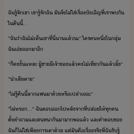
ฉั​รู้จั​เขา​ ​เขา​รู้จั​ฉั​ ​ั​จึ​ไ่ใช่​เรื่​ัเิญ​ที่​เรา​พั​
ใ​คืี้​...
“​ฉั​่า​ฉั​ไ่เห็​เขา​ที่ี่​า​แล้​ะ​”​ ​ใครคหึ่​ใ​ลุ่​
ฉั​เ่​า​ี
“​็​ค​ั้​แหละ​ ​ผู้ชา​ีเจ้าข​แล้​ค​ไ่​เที่​ั​แล้​ั้​”
“​่าเสีา​”
“​ไ่รู้​คืี้​ลา​แฟ​า​้​หรืเปล่า​เถะ​”
“​ไ่​หร​...​”​ ​ฉั​ต​​ไป​หลัจาที่​ปล่​ให้​ทุค​
ตั้คำถา​และ​สทา​ั​าา​พแล้​ ​และ​คำต​ข​
ฉั​็​ไ่ใช่​เพี​าร​เา​้​ ​แต่​ั​คื​เรื่จริ​ที่​ฉั​รัรู้​