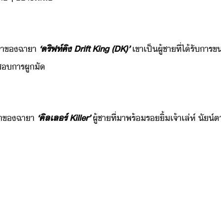
จ้าข​ฉาา​
‘​ริฟท​์​คิ​ ​Drift​ ​King​ ​(​DK)​’
​เขา​เป็​ผู้ชา​ที่​ไ้รั​ารข
่​ช​ารผู​ั
จ้าข​ฉาา​
‘​คิล​เลร์​ ​Killer​’
ผู้ชา​ที่า​พร้​ริ้​เจ้าเล่ห์​ ​ั