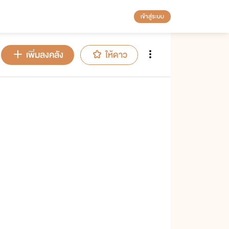
เข้าสู่ระบบ
เพิ่มลงคลัง
ให้ดาว