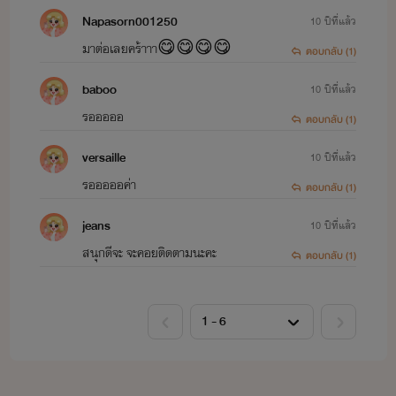
Napasorn001250
10 ปีที่แล้ว
มาต่อเลยคร้าาา😋😋😋😋
ตอบกลับ (1)
baboo
10 ปีที่แล้ว
รอออออ
ตอบกลับ (1)
versaille
10 ปีที่แล้ว
รอออออค่า
ตอบกลับ (1)
jeans
10 ปีที่แล้ว
สนุกดีจะ จะคอยติดตามนะคะ
ตอบกลับ (1)