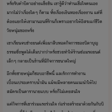
หรั่​รัคำ​ิา​่าแข็ขั​ ​เขา​รู้ี​่า​ท่า​เชื่ใจ​ตเ​
า​ไ่่า​เรื่​ใๆ​ ​็ตา​ ​ทั้​เรื่​เิท​เรื่​า​ ​แต่​ที่​
ต้​แ​ให้​เขา​า​ที​่​ร้า​็​เพราะ​า​ให้​ิสระ​แ่​ชีิต​
ั​หุ่​ข​หรั่
เขา​เรีจ​ช่า​ต์​เพื่า​สืท​ิจาร​ข​ิา​ุญ
ธรร​ซึ่​พู​ไ้​เต็ปา​่า​หรั่​ช​ทำให้​ร้า​ซ่​รถต์​
เล็​ๆ​ ​ลาเป็​ร้า​ที่​ี​ิจาร​ขาใหญ่
ีทั้​ชาหุ่​็​ช​าชีพ​ี้​ ​และ​รัาร​ทำา​
เปื้เประ​ครา​้ำั​ ​แ้​จะ​ี​หลา​คแะำ​ให้​ไป​
สัคร​เป็​ารา​าแ​ ​หรั่​็​ไ่เค​สใจ
แค่​ิจาร​ที่​เขา​ร่แรร่ใจ​ ​่​ร่า​สร้า​า​้​ั​ั​ิ​