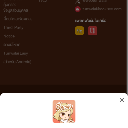
FAQ
@webtunwalai
ร้อนแรงของเขาทำให้เธอรู้สึกเงอะงะ เขินอาย
คุ้มครอง
tunwalai@ookbee.com
ประหม่าที่จะสัมผัสแตะต้องคริสเตียนที่เกือบ
ข้อมูลส่วนบุคคล
เปลือยเปล่า‘เปลือยเปล่า!’ สมองของนีน่าเริ่ม
เงื่อนไขและข้อตกลง
แพลตฟอร์มในเครือ
ประมวลผลคำคำนี้อย่างรวดเร็วทันใจ! มันยังสร
Third-Party
เหตุการณ์ล่วงหน้าให้เธอแบบคร่าวๆ ด้วยว่า หลั
จากการทำตัวให้เปลือยเปล่า คริสเตียนจะทำให้
Notice
เธอเป็นของเขาโดยสมบูรณ์!
ดาวน์โหลด
Tunwalai Easy
ระเริงสวาท
(สำหรับ Android)
Stylo Romantique
www.mebmarket.com
“คุณริคจะทำเหมือนเมื่อคืนนี้เหรอคะ?”“ฉัน
ทำได้หลายท่านะ”คำตอบของริคทำเอาคนฟัง
หน้าร้อนวูบวาบ รู้สึกเสียวขึ้นมาทั้งที่เขายังไม่ท
ได้ทำอะไร“ใบตองไม่ได้กินยาคุมกำเนิด อาจจ
ข้อความที่ท่านได้อ่านจากเว็บไซต์นี้เกิดจากการเขียนโดยสาธารณชนและเผยแพร่โดยอัตโนมัติ ผู้ดูแล
ท้องได้นะคะ”คิดอะไรไม่ออกเลยบอกเขาไปแ
เว็บไซต์แห่งนี้ไม่ได้เห็นด้วยและไม่ขอรับผิดชอบต่อข้อความใดๆ ทั้งสิ้น ดังนั้นผู้อ่านทุกท่านโปรดใช้
นั้น“เธอท้องก็ดีเหมือนกัน ฉันอยากมีลูก..นะ
วิจารณญาณในการกลั่นกรองด้วยตนเอง และหากท่านพบข้อความใดๆ ที่ขัดต่อกฎหมายและศีลธรรม
ใบตองนะ”สุดจะทัดทานคนกระหายรัก เธอเองก
กรุณาแจ้งมาที่ tunwalai@ookbee.com เพื่อทีมงานจะได้ดำเนินการในทันที ทั้งนี้ ทางเว็บไซต์ขอสงวน
สุขไม่ใช่น้อยตอนที่โดนเขาล่วงล้ำ“คุณริคสัญ
ลิขสิทธิ์ตามพระราชบัญญัติลิขสิทธิ์ (ฉบับเพิ่มเติม) พ.ศ.2558
ได้ไหมคะว่าจะแต่งงานกับใบตอง?”“ฉันขอ
สัญญาด้วยเกียรติลูกผู้ชาย วันนี้เราสองคนจะไ