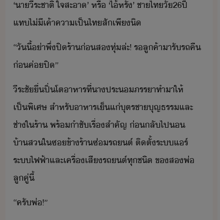
‘​า​ีระชาติ​ ​ใจสะา​’​ ​หรื​ ​‘​ไ้​หรั่​’​ ​ชา​ไท​ั​26​ปี​ ​
แท​ไ่ี​เค้าคา​เป็ไท​สั​เพี​ิ
“​ัี้​่า​พึ่​ปิ​ร้า​่​ส​ทุ่​ล่ะ​!​ ​รลู​ค​้า​ารั​รถ​คื​
่​ค่​ปิ​”
ีระชั​ื่​ปิ่โต​าหาร​ที่า​ประ​ภรรา​ทำ​า​ให้​
เป็พิเศษ​ ​สำหรั​าหารเ็​แ่​ุตรชา​ุญธรร​และ​
ช่า​ใ​ร้า​ ​พร้​ำชั​เรื่สำคัญ​ ​่​ลั​ไป​​
้าส​ใ​ซ​ข้า​ร้า​ซ่​รถต์​ ​ติตั้​ระ​แร์​ ​
ระ​ไฟฟ้า​และ​เครื่เสี​รถต์​ทุชิ​ ​ข​ส​พ่​
ลูคู่​ี้
“​ครั​พ่​!​”