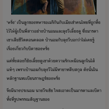
‘​หรั่​’​ ​เป็​ลู​ข​ทหาร​เริั​ั​เีเช่า​คไท​ที่​ถู​ทิ้​
ไ้​ให้​ผู้​เป็​พี่สา​่า​ป้า​​และ​ลุ​ี​เลี้ู​ ​ซึ่​ารา​
เขา​เสีชีิต​ต​คล​ ​ป้า​​ั​ลุ​ี​่า​ไ่เค​รู้
เรื่​เี่ั​ิา​ข​หรั่
แต่​ทั้ส​็​ั​เลี้ู​เขา​้​คารั​เหื​ลูใไส้​
แท้ๆ​ ​เพราะ​ป้า​​ั​ลุ​ี​ไ่ี​ทาาท​สืสุล​ ​ัั้​ใ​
หลัฐา​ทะเี​ราษฎร์​ข​หรั่
จึ​ีา​ประ​ ​า​ีระชั​ ​ใจสะา​เป็า​รา​และ​ิา​
​ทั้ที่​รูปพรรณ​สัญ​ฐา​ข