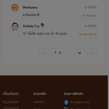
Wariszara
10 ปีที่แล้ว
หัวใจกระซิบรัก
สามีแห่งชาติ
ตอบกลับ
บุษบาหนึ่งหรัด
www.mebmarket.com
AnGels Cry 💐
10 ปีที่แล้ว
“ตอนนี้เราสองคนเสมอกันแล้วนะนีน่า”เขาทำใ
*0* พี่หรั่ง หล่อ รวย ล่ำ หำบะเร่อ
ตอบกลับ (1)
เธอกลายเป็นบ้าใบ้ไปแล้ว! คริสเตียนลุกขึ้นถอด
ยีนส์ออกจากขายาวๆ ยืนอวดรูปร่างสูงโปร่งกว่
เมตรเก้าสิบที่อัดแน่นด้วยกล้ามเนื้อสวยงามใน
แบบผู้ชาย ทั้งเนื้อทั้งตัวมีแค่บ็อกเซอร์แบรนด์ดังท
เขาเป็นนายแบบ นีน่าอยากจะกลับไปที่ผับแล้ว
ยืมไมค์ของนักร้องประกาศให้สาวๆ ที่ยังเมาหัว
น้ำได้รู้อย่างทั่วกันว่าคริสเตียนที่สวมแต่บ็อกเซอ
ตัวจริงฮ๊อตกว่าในนิตยสารล้านเท่า ตรงนั้นของ
เขาก็ตุงโด่งและโค้งตัวนูนกระแทกลูกตามากกว
ภาพถ่ายเยอะเลยด้วย!นีน่าคิดว่าตอนนี้ตาของ
เธอคงสว่างจ้ายิ่งกว่าตะเกียงเจ้าพายุเสียอีก แล
คริสเตียนก็คือแมลงเม่าที่กำลังคลานเข่าเข้ามา
เกี่ยวกับเรา
ช่วยเหลือ
ช่องทางติดต่อ
หาผู้หญิงที่นอนตัวแข็งทื่อเป็นท่อนไม้รอเขาอยู่
ธัญวลัยคือ?
บทความ
tunwalai.com
อย่างช้าๆ ท่วงท่าของเขามันเซ็กซี่เร้าใจเหลือเก
นีน่าไม่รู้ว่าคริสเตียนทำแบบนั้นได้ยังไง เสน่ห์
นโยบายการ