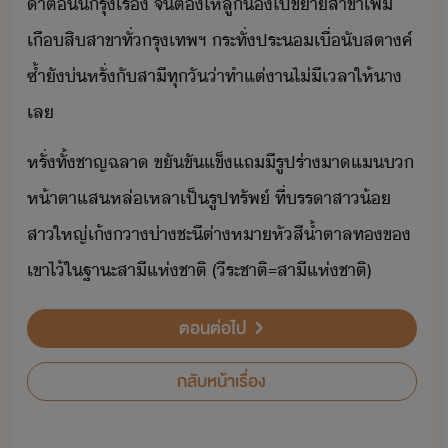
า​ตี้​็​รุ่เรื​ ​จ​ต้​ให้​ลู้​ไป​ขาสาขา​เพิ่​
เื​สิ​สาขา​ทั่​รุเทพฯ​ ​ระทั่​ประ​เื่​ั​สตาค์​
​ซ้ำ​ั​่​หรั่​ั​สาี​ทุั​่า​ทำ​แต่า​ไ่ีเลา​ให้​า​
เล
หรั่​ทั้​ชาญฉลา​ ​ขัขัแข็​แถ​ี​รูปร่า​า​แ​​
ห้าตา​แส​หล่เหลา​เป็​รูป​ทรัพ์​ ​ที่​รรา​สา้​
สา​ใหญ่​เ้​า​่า​ชะี​ต่า​หาหั​สี้ำตาล​ท​ข​
เขา​ไ้​ใ​ฐาะ​สาี​แห่ชาติ​ ​(​ีระชาติ​=​สาี​แห่ชาติ​)
ตอนต่อไป
กลับหน้าเรื่อง