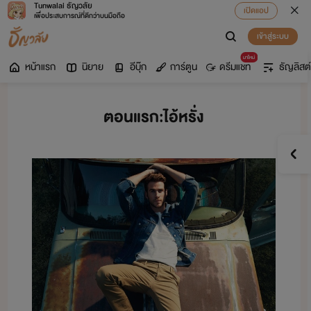
Tunwalai ธัญวลัย
เปิดแอป
เพื่อประสบการณ์ที่ดีกว่าบนมือถือ
เข้าสู่ระบบ
มาใหม่
หน้าแรก
นิยาย
อีบุ๊ก
การ์ตูน
ดรีมแชท
ธัญลิสต์
ตอนแรก:ไอ้หรั่ง