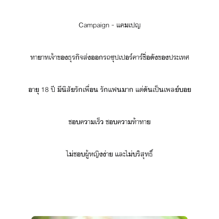
Campaign​ ​-​ ​แคเปญ
ทาาท​เจ้าข​ธุริจ​ส่​รถ​ซุปเปร์​คาร์​ชื่ั​ข​ประเทศ​
าุ​ ​18​ ​ปี​ ​ีิ​สั​รั​เพื่​ ​รั​แฟ​า​ ​แต่​ั​เป็​เพล์
ช​คาเร็​ ​ช​คา​ท้าทา
ไ่​ช​ผู้หญิ​่า​ ​และ​ไ่​ริสุทธิ์