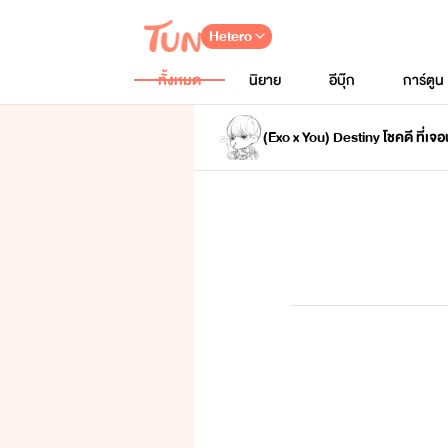
Hetero
ทั้งหมด
นิยาย
อีบุ๊ก
การ์ตูน
(Exo x You) Destiny โชคดี ที่เจ