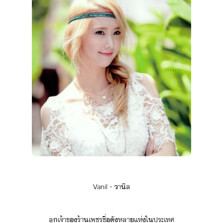
Vanil​ ​-​ ​าิล
ลู​เจ้าขร้า​เพชร​ชื่ั​หลา​แห่​ใประเทศ​