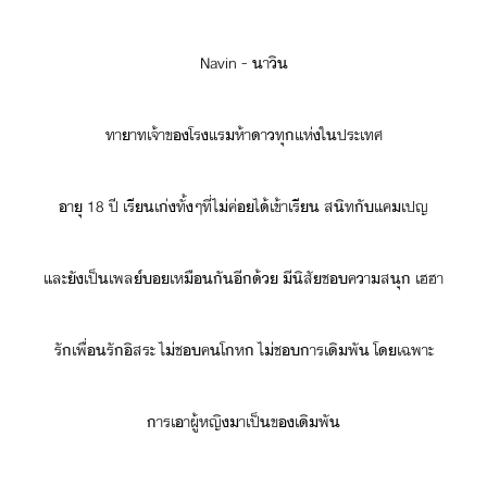
Navin​ ​-​ ​าิ
ทาาท​เจ้าข​โรแร​ห้า​า​ทุแห่​ใประเทศ​
าุ​ ​18​ ​ปี​ ​เรี​เ่​ทั้ๆที่​ไ่​ค่​ไ้​เข้าเรี​ ​สิท​ั​แคเปญ
และ​ั​เป็​เพล์​เหืั​ี้​ ​ีิ​สั​ช​คาสุ​ ​เฮฮา
รั​เพื่รั​ิสระ​ ​ไ่​ช​ค​โห​ ​ไ่​ช​าร​เิพั​ ​โเฉพาะ
าร​เา​ผู้หญิ​า​เป็​ข​เิพั