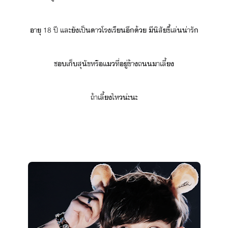
าุ​ ​18​ ​ปี​ ​และ​ั​เป็​า​โรเรี​ี้​ ​ีิ​สั​ขี้เล่​่ารั
ช​เ็​สุัข​หรื​แ​ที่​ู่​ข้า​ถ​า​เลี้
ถ้า​เลี้​ไห​่ะ​ะ