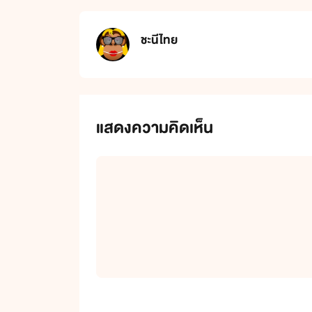
ชะนีไทย
แสดงความคิดเห็น