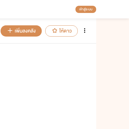
เข้าสู่ระบบ
เพิ่มลงคลัง
ให้ดาว