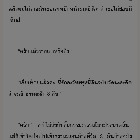
แล้​ผ​ไ่่า​ะไร​เธ​แค่​พัห้า​ผ​เข้าใจ​ ​่า​เธ​ไ่​ช​ี​
เซ็ส์
“​ครั​แล้​ทา​า​หรืั​”
“​เรีร้​แล้​ค่ะ​ ​ที่รั​คะ​ัพรุ่ี้​ลิ​จะ​ไป​ั​ะคะ​คิ​
่า​จะเข้า​ธรระ​สั​ ​3​ ​คื​”
“​ครั​”​ ​เธ​็​ไ่​ถึั​ขั้​ธรระ​ธรรโ​ะไร​ขา​ั้​ ​
แต่​็​เข้า​ั​่​ไป​เข้า​ธรระ​ค้า​ที่​ั​ ​3​ ​คื​้า​ะไร​