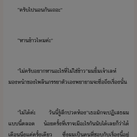
“​ครั​ไป​​ั​เถะ​”
“​ทาข้า​ไห​ค่ะ​”
“​ไ่​ครั​า​ทา​ะไร​ที่​ไ่ใช่​ข้า​”​ผ​ิ้​เจ้า​เลห์​
ห้า​ข​ไพลิ​ภรรา​ตัเ​พาา​จะ​ซื่​ถึ​เรื่​ั้
“​ไ่ไ้​ค่ะ​ ​ัี้​รู้สึ​ปท้​”​เธ​ัจะ​ปฏิเสธ​ผ​
แี้​ตล​ ​้​ครั้​ที่​เรา​จะ​ี​ะไร​ั​ั​ไ้​เล​็​่า​ไ้​
เื​ึ​แค่​ครั้​เี​ ​ซึ่​ผ​เป็​คที​่​ช​ั​เรื่​ี้​ู่​