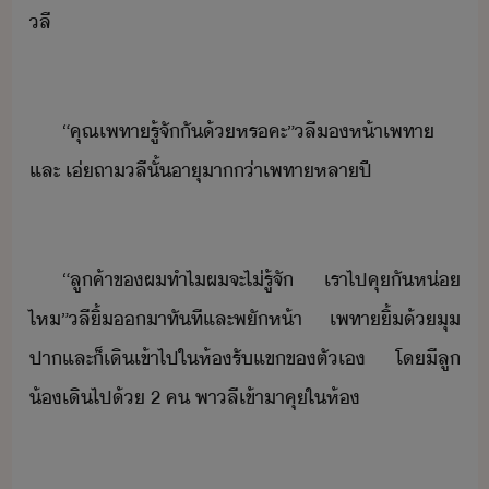
ลี
“​คุณ​เพทา​รู้จั​ั​้​หร​คะ​”​ลี​ห้า​เพทา​
และ​ ​เ่​ถา​ลี​ั้​าุ​า่า​เพทา​หลา​ปี
“​ลูค้า​ข​ผ​ทำไ​ผ​จะ​ไ่รู้​จั​ ​เรา​ไป​คุ​ั​ห่​
ไห​”​ลี​ิ้​า​ทัที​และ​พัห้า​ ​เพทา​ิ้​้​ุ​
ปา​และ​็​เิ​เข้าไป​ใ​ห้รัแข​ข​ตัเ​ ​โ​ีลู​
้​เิ​ไป​้​ ​2​ ​ค​ ​พา​ลี​เข้าา​คุ​ใ​ห้