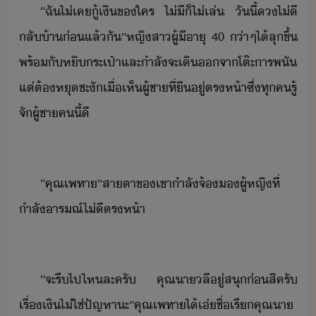
“​ฉั​ไ่เค​ู้เิ​ข​ใคร​ ​ไ่ี​็​ไ่​เล่​ ​ัี้​ไ่ี​
ลั้า​่​แล้ั​”​หญิสา​ผู้ีาุ​ ​40​ ​่า​ๆ​ไ้​ลุขึ้​
พร้ั​หิ​ระเป๋า​และ​ำลัจะ​เิ​จา​โต๊ะ​ารพั​
​แต่​ต้​หุชะั​เื่​เห็​ผู้ชา​ที่​ื​ู่​ตรห้า​ซึ่​ทุค​รู้
จั​ผู้ชา​ค​ี้​ี​
“​คุณ​เพทา​”​สาตา​ข​เขา​ำลั​จ้​ผู้หญิ​ที่​
ำลั​ารณ์ไ่ี​ตรห้า​
“​จะ​รี​ไป​ไห​ละครั​ ​คุณา​ลี​ู่​สุ​่​สิค​รั​
เรื่​เิ​ไ่ใช่​ปัญหา​ะ​”​คุณ​เพทา​ไ้​เ่​ชื่​เรี​คุณา​