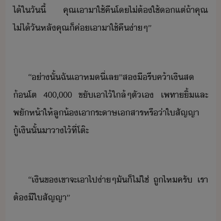
ไ้​ใ​ัี้​ ​คุณ​เา​า​ใช้คื​โ​ไ่ต้​ใช้​​แต่​ถ้า​คุณ​
ไ่ไ้​ัหลั​คุณ​็​ค่​เา​า​ใช้คื​่าๆ​”
“​่าั้​ฉั​เา​ห​ี่​เล​”​ส​ื​รี​ค้า​เิส​
้​โต​ ​400,000​ ​ขั​เาไ้​ใล้​ๆ​ตัเ​ ​เพทา​ิ้​และ​
พัห้า​ให้​ลู้​เา​ระาษ​เสาร​หรื่า​ใ​สัญญา​
ู้เิ​ั้​า​า​ไ้​ที่​โต๊ะ
“​เิ​ข​เขา​จะ​เา​ไป​่าๆ​ั​็​ไ่ใช่​ ​ถู​ไห​ครั​ ​เรา​
ต้​ี​ใ​สัญญา​”