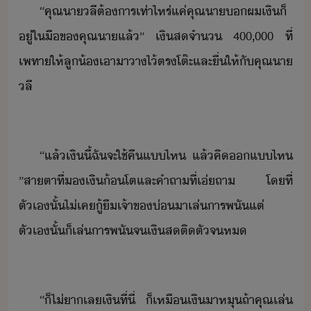
“​คุณา​ลี​ต้าร​เท่าไหร่​แค่​คุณา​​ผ​เิ​็​
ู่​ใ​ื​ข​คุณา​แล้​”​ ​เิส​จำ​ ​400,000​ ​ที่​
เพทา​ให้​ลู้​เา​า​า​ไ้​ตร​โต๊ะ​และ​ื่​ให้​ั​คุณา​
ลี​
“​แล้​เิ​ี้​ฉั​จะ​ใช้คื​แ​ไห​ ​แล้​คิ​แ​ไห​
”​สาตา​ที่​​เิ้​โต​และ​คำถา​ที่​เ่​ถา​ ​โที่​
ตัเ​ั้​ไ่เค​ู้ื​เจ้าข​่​า​เล่​ารพั​แต่​
ตัเ​ั้​็​เล่​ารพั​จ​เิส​ติตั​จ​ห​
“​็​ไ่า​เล​เิ​ที่ี่​ ​็​เหื​เิ​า​หุ​ถ้า​คุณ​เล่​