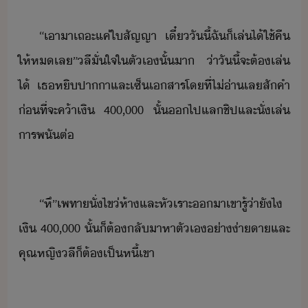
“​เา​า​เถะ​แค่​ใ​สัญญา​ ​เี๋​ัี้​ฉั​็​เล่​ไ้​ใช้คื​
ให้​ห​เล​”​ลี​ั่ใจ​ใ​ตัเ​ั้​า​ ​่าั​ี​้​จะ​ต้​เล่​
ไ้​ ​เธ​หิ​ปาา​และ​เซ็​เสาร​โที่​ไ่​่า​เล​สั​คำ​
่ที่จะ​ค้า​เิ​ ​400,000​ ​ั้​​ไป​แล​ชิป​และ​ั่เล่​
ารพั​ต่
“​หึ​”​เพทา​ั่ไข่ห้า​และ​หัเราะ​า​เขา​รู้​่าั​ไ​
เิ​ ​400,000​ ​ั้​็​ต้​ลัา​หา​ตัเ​่า่าา​และ​
คุณหญิ​ลี​็​ต้​เป็หี้​เขา​