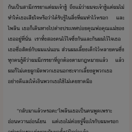
ั​เป็​สาีภรรา​แต่​ผ​เจ้าชู้​ ​ถึแ้่า​ผ​จะ​เจ้าชู้​แต่​ผ​ไ่​
ทำให้​เธ​เสีใจ​หรื่า​ไ้รั​รู้​ใ​สิ่​ที่​ผ​ทำ​ไ้​หร​ ​และ​
ไพลิ​ ​เธ​็​เิทา​ไป​ต่าประเทศ​่​คุณพ่​คุณแ่​ข​
เธ​ู่​ที่ั่​ ​เรา​ทั้ส​คไ​้​ใจ​ซึ่ัและั​ผ​ไ้ใจ​เธ​ ​
เธ​ซื่สัต์​ั​ผ​แ่​ ​ส่​ผ​เลี้เ็​ไ้​หลา​ค​ซึ่​
ทุค​รู้ี​่า​ผ​ี​ภรรา​ที่​ถูต้ตาฎหา​แล้​ ​แล้​
ผ​็​ไ่เค​ผูั​พ​เธ​​ซะ​จา​เลี้ู​พ​เธ​
่าี​และ​ให้เิ​พ​เธ​ใช้​ไ่เค​ขาื​
“​ลัา​แล้​หร​คะ​”​ไพลิ​เธ​เป็​คพู​เพราะ​
่หา​่โ​ ​แต่​เธ​ไ่​ค่​จู๋​จี้​ะไร​ั​ผ​หร​ ​