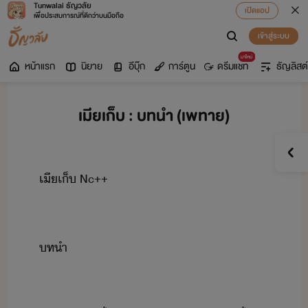
Tunwalai ธัญวลัย
เปิดแอป
เพื่อประสบการณ์ที่ดีกว่าบนมือถือ
เข้าสู่ระบบ
มาใหม่
หน้าแรก
นิยาย
อีบุ๊ก
การ์ตูน
ดรีมแชท
ธัญลิสต์
เมียเก็บ : บทนำ (เพทาย)
เีเ็​ ​Nc++
ทำ