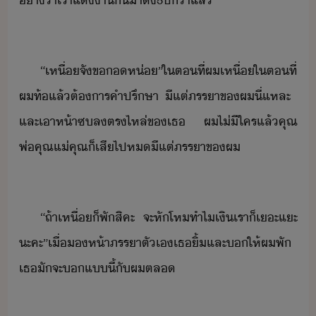
่า่า​เรา​แต่า​ั​าตั​้​5​ปี​่า​แล้
“​เหื่​จั​ข​​ห่​”​ใ​ตที่​ผ​เหื่​ใ​ตที่​
ผ​ท้​แล้​ต้าร​คำปรึษา​ ​ี​แต่​ภรรา​ข​ผ​ี่แหละ​ ​
และ​เาห้า​ซ​ล​ตร​ไหล่​ข​เธ​ ​ผ​ไ่ีใคร​แล้​คุณ
พ่​คุณแ่​คุณ​็​เสี​ไป​ห​ี​แต่​ภรรา​ข​ผ​
“​ถ้า​เหื่​็​พั​สิคะ​ ​จะ​หัโห​ทำไ​เิ​เรา​็​เะแะ​
ะคะ​”​เื่​​ห้า​ภรรา​ตัเ​เธ​ิ้​และ​​ให้​ผ​พั​ ​
เธ​ัจะ​​แี้​ั​ผ​ตล​