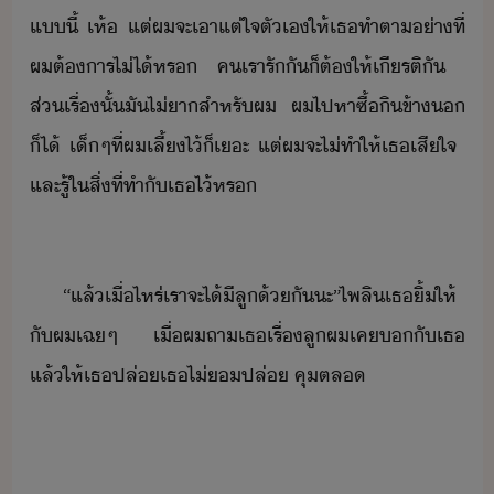
แี้​ ​เห้​ ​แต่​ผ​จะ​เาแต่ใจตัเ​ให้​เธ​ทำตา​่าที่​
ผ​ต้าร​ไ่ไ้​หร​ ​คเรา​รั​ั​็​ต้​ให้เีรติ​ั​ ​
ส่​เรื่​ั้​ั​ไ่า​สำหรั​ผ​ ​ผ​ไปหา​ซื้​ิ​ข้า​
็ไ้​ ​เ็​ๆ​ที่​ผ​เลี้​ไ้​็​เะ​ ​แต่​ผ​จะ​ไ่​ทำให้​เธ​เสีใจ​ ​
และ​รู้​ใ​สิ่​ที่​ทำ​ั​เธ​ไ้​หร
“​แล้​เื่ไหร่​เรา​จะ​ไ้​ีลู​้ั​ะ​”​ไพลิ​เธ​ิ้​ให้​
ั​ผ​เฉๆ​ ​เื่​ผ​ถา​เธ​เรื่​ลู​ผ​เค​​ั​เธ​
แล้​ให้​เธ​ปล่​เธ​ไ่​ปล่​ ​คุ​ตล