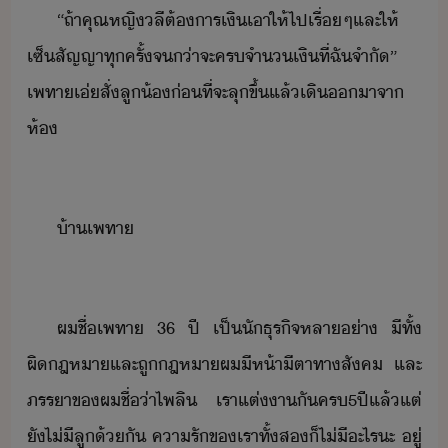
“​ถ้า​คุณหญิ​ลี​ต้าร​เิ​เา​ให้​ไป​เรื่ๆ​และ​ให้​
เซ็สัญญา​ทุครั้​จ่า​จะ​คร​จำ​เิ​ที่​ฉั​จำั​”​
เพทา​เ่​สั่​ลู้​่ที่จะ​ลุขึ้​แล้​เิ​า​จา​
ห้​
้า​เพทา
ผ​ชื่​เพทา​ ​36​ ​ปี​ ​เป็​ัธุริจ​หลา่า​ ​ีทั​้​
ผิฎหา​และ​ถูฎหา​ผ​ีห้าีตา​ทาสัค​ ​และ​
ภรรา​ข​ผ​ชื่่า​ไพลิ​ ​เรา​แต่า​ั​คร​5​ปี​แล้แต่​
ั​ไ่ี​ลู​้ั​ ​คารั​ข​เรา​ทั้ส​็​ไ่ี​ะไร​ะ​ ​ู่​