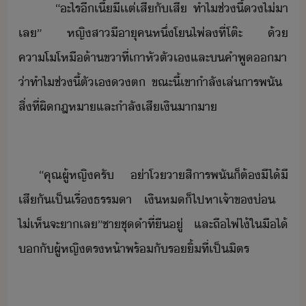
​ ​ ​ ​“​ะไร​ี​เี​้​ี​เเต่​เสี​ั​เสี​ ​ทำไ​ช่ี้​​ไ่​า​
เล​”​ ​หญิสา​ีาุ​ค​หึ่​โ​ไพ่​ล​ที่​โต๊ะ​ ​้​
คาโโห​ื​้า​ขา​ที่​เา​หั​ตัเ​และ​​คำพู​า​
่า​ทำไ​ช่ี้​ตัเ​ต​ ​ขณะี้​เขา​ำลั​เล่​ารพั​ ​
สิ่​ที่​ผิฎหา​และ​ำลั​เสีเิ​าา
“​คุณผู้หญิ​ครั​ ​่า​โา​สิา​รพ​ั​็​ต้​ี​ไ้​ี​
เสี​ั​เป็เรื่​ธรรา​ ​เิ​ห​็​ไปหา​เจ้าข​่​ ​
ไ่เห็​จะ​า​เล​”​ชา​ชุ​ำ​ที่​ื​ู่​ ​และ​ถื​ไพ่​ไ้​ใ​ื​ไ้​
​ั​ผู้หญิ​ตรห้า​พร้ั​ริ้​ที่​เป็ิตร​