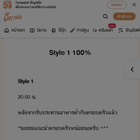
Tunwalai ธัญวลัย
เปิดแอป
เพื่อประสบการณ์ที่ดีกว่าบนมือถือ
เข้าสู่ระบบ
มาใหม่
หน้าแรก
นิยาย
อีบุ๊ก
การ์ตูน
ดรีมแชท
ธัญลิสต์
Style 1 100%
Style​ ​1
20.00​ ​.
หลัจา​รัประทา​าหารค่ำ​ั​ครครั​แล้
"​ร​ข​แะำ​ครครั​ห่​ะ​ครั​ ​^^​"