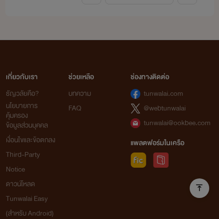
เกี่ยวกับเรา
ช่วยเหลือ
ช่องทางติดต่อ
ธัญวลัยคือ?
บทความ
tunwalai.com
นโยบายการ
FAQ
@webtunwalai
คุ้มครอง
tunwalai@ookbee.com
ข้อมูลส่วนบุคคล
เงื่อนไขและข้อตกลง
แพลตฟอร์มในเครือ
Third-Party
Notice
ดาวน์โหลด
Tunwalai Easy
(สำหรับ Android)