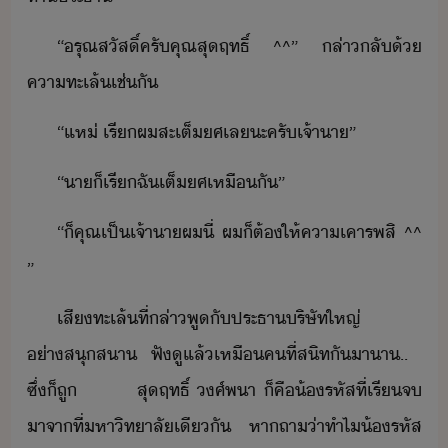
“​รุณสัสิ์​ครั​คุณ​สุฤทธิ์​ ​^^​”​ ​ล่า​ลั​้​
คา​ทะเล้​เช่ั
“​แห่​ ​เรี​ผ​สะ​เต็ศ​เล​ะ​ครั​เจ้าา​”
“​า​็​เรี​ฉั​เต็ศ​เหืั​”
“​็​คุณ​เป็​เจ้าา​ผ​ี่​ ​ผ​็​ต้​ให้​คาเคารพ​สิ​ ​^^​
”
เสี​ทะเล้​ที่​ล่า​พู​ั​ประธา​ริษัท​ใหญ่​
่าสุสา​ ​ฟั​ูแล​้​เหื​คที​่​สิท​ั​าา​.​.​ ​
ซึ่​็​ถู​ ​ ​ ​ ​ ​ ​ ​ ​สุฤทธิ์​ ​ศ์​พา​ ​็​คื​้​รหัส​ที่​เรีจ​
าจา​ที่​หาิทาลั​เีั​ ​หา​ถา​่า​ทำไ​้​รหัส​