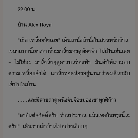
22.00​ ​.
้า​ ​Alex​ ​Royal
"​เฮ้​ ​เหื่​จั​เล​"​ ​เิ​าั​่​​้า​ั่​ใ​ส​ห้า้า​ ​
เลา​เเ​ี้​เขา​ช​ที่จะ​าั​่​​​ู​ท้ฟ้า​..​ไ่​เป็​เช่เค​
~​ ​ไ่ใช่​ละ​ ​าั​่​ิ่​ๆ​ูา​​ท้ฟ้า​ ​ั​ทำให้​เขา​ส​
คาเหื่​ล้า​ไ้​ ​เขา​ั่​ท่​ู่า​่า​จะ​เิ​ลั​
เข้าไป​ใ​้า
......​และ​ีสา​ตา​คู่​หึ่​จัจ้​​เขา​ทุ​ฝี​้า
"​สาัต์​สัสิ์​ครั​ ​ท่า​ประธา​ ​แล้​เจั​พรุ่ี้​ะ​
ครั​"​ ​ ​เิ​จา​เข้า​้า​ไป​่า​เีๆ