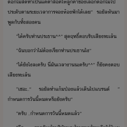
ไ้ส​ทำเป็​แค​ตาล​็ค​ให้​ลูค้า​ข​เลื​ไ้​ไป​
ประั​ตา​ระะเลา​าร​จ​ห้พั​ไ้​เล​”​ ​ ​รัล​หัา​
พู​ั​ทั้ส​ค
“​ไ้​ครั​ท่า​ประธา​^^​”​ ​สุฤทธิ์​ตรั​เสี​ทะเล้
“​ฉั​่า​ไ่ต้​เรี​ท่า​ประธา​ไ​”
“​ไ้​ัไ​ละครั​ ​ี่​ั​เลา​า​ะ​ครั​^^​”​ ​็​ัค​ต​
เสี​ทะเล้
“​เชะ​..​”​ ​รัล​ทำ​แ้​ป่​แล้​เิ​ไป​แร์​ ​“​
ำหาร​ัี้​ห​หรืั​ครั​”
“​ครั​ ​..​ำหาร​ัี้​ห​แล้​”