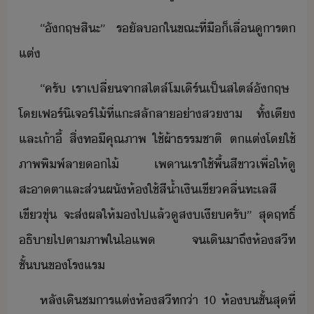
“​ัฤษ​สิะ​”​ ​รัล​​ใขณะที่​ื​็​เลื่​ูา​รต​
แต่
“​ครั​ ​เรา​เปลี่​จา​สไตล์​โเิร์​เป็​สไตล์​ัฤษ​ ​
โ​เฟร์ิเจร์​ไ้​ที่​แะสลั​ลา​่าสา​ ​ทั้​เตี​
และ​เ้าี้​ ​สิ่ท​ีคุณ​ภาพ​ ​ใช้​ผ้า​ธรรชาติ​ ​ตแต่​โ​ใช้​
ภาพพิพ์​ลา​ไ้​ ​เพา​เรา​ใช้​พื้​สีขา​เพื่ให้​ู​
สะา​ตา​และ​ส่​ผัห้​ใช้​สี้ำเิ​เขี​คลื่​ทะเล​สี
เขี​ขุ่​ ​จะ​ส่ผล​ให้​​ไป​แล้​ู​สเี​ครั​”​ ​สุฤทธิ์​
ธิา​ไป​ตา​ภาพ​ใ​ไ​แพ​ ​ ​ ​ ​จ​เิ​าถึ​ห้​สีท​
ชั้​ข​โรแร
หลั​เิ​ช​าร​แต่​ห้​สีท​่า​ ​10​ ​ห้​​ชั้​สุที​่​