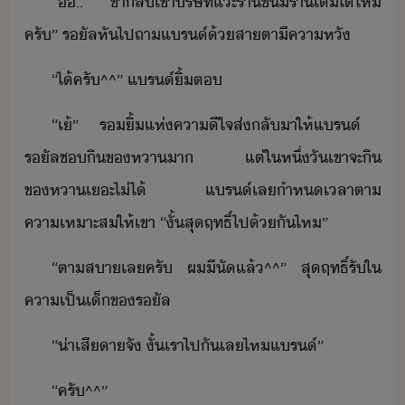
“​ื​..​ ​ขาลั​เข้า​ริษัท​แะ​ร้า​ข​ร้า​เิ​ไ้​ไห​
ครั​”​ ​รัล​หัไป​ถา​แร์​้​สาตา​ีคาหั
“​ไ้​ครั​^^​”​ ​แร์​ิ้​ต
“​เ้​”​ ​ร​ิ้​แห่​คาีใจ​ส่ลั​า​ให้​แร์​ ​
รัล​ช​ิ​ขหา​า​ ​แต่​ใ​หึ่​ั​เขา​จะ​ิ​
ขหา​เะ​ไ่ไ้​ ​แร์​เลำห​เลา​ตา​
คาเหาะส​ให้​เขา​ ​“​ั้​สุฤทธิ์​ไป​้ั​ไห​”
“​ตาสา​เล​ครั​ ​ผ​ีั​แล้​^^​”​ ​สุฤทธิ์​รั​ใ​
คา​เป็​เ็​ข​รัล
“​่าเสีา​จั​ ​ั้​เรา​ไป​ั​เล​ไห​แร์​”
“​ครั​^^​”