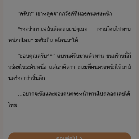
“​ครั​?​”​ ​เขา​หลุ​จา​ภัค์​ที่​​คตร​ห้า
“​ร​่า​าแฟ​ัต​้​​ข​แ่ๆ​เล​ ​เาส​โค​ไป​ทา​
ห่​ไห​”​ ​รัล​ื่​ ส​โคา​ให้
“​ขคุณ​ครั​^^​”​ ​แร์​รั​า​แล้​ทา​ ​ข​ร้า​ี้​็​
ร่​ใ​ระั​หึ่​ ​แต่​เขา​คิ​่า​ ​ข​ที่​คตร​ห้า​ให้​าั​
​ร่​่าั​้​ี
...​า​จะ​ั่​และ​​คตร​ห้า​ทา​ไป​ตล​เล​ไ้​
ไห
ตอนต่อไป