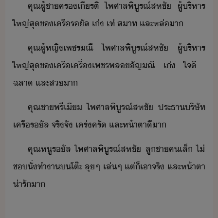
คุณผู้ชา​คร​เีรติ​ ​ไพศาล​พิูรณ์​สหชั​ ​ผู้ริหาร​
ใหญ่​สุ​ข​เครื​รัล​ ​เ่​ ​เท่​ ​สาท​ ​และ​หล่​า
คุณผู้หญิ​เพชรณี​ ​ไพศาล​พิูรณ์​สหชั​ ​ผู้ริหาร​
ใหญ่​สุ​ข​เครื​เครื่​เพชรพล​ัญณี​ ​เ่​ ​ใจี​ ​
ฉลา​ ​และ​ส​า
คุณชา​พรีเี​ ​ไพศาล​พิูรณ์​สหชั​ ​ประธา​ริษัท​
เครื​รัล​ ​จริจั​ ​เคร่ครั​ ​และ​ห้าตา​ีา
คุณหู​รัล​ ​ไพศาล​พิูรณ์​สหชั​ ​ลูชา​คเล​็​ ​ไ่​
ช​ั่​ทำา​​โต๊ะ​ ​ลุ​ๆ​ ​เล่​ๆ​ ​แต่​็​เาจริ​ ​และ​ห้าตา​
​่ารั​า