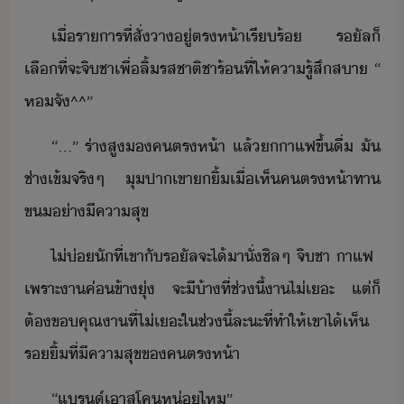
เื่​ราาร​ที่​สั่​า​ู่​ตรห้า​เรีร้​ ​รัล​็​
เลื​ที่จะ​จิ​ชา​เพื่​ลิ้รส​ชาติ​ชาร้​ที่​ให้คารู้​สึ​สา​ ​“​
ห​จั​^^​”
“​...​”​ ​ร่า​สู​​คตร​ห้า​ ​แล้​​าแฟ​ขึ้​ื่​ ​ั​
ช่า​เข้​จริๆ​ ​ุ​ปา​เขา​​ิ้​เื่​เห็​คตร​ห้า​ทา​
ข​่า​ีคาสุข
ไ่่​ั​ที่​เขา​ั​รัล​จะ​ไ้า​ั่​ชิล​ๆ​ ​จิ​ชา​ ​าแฟ​ ​
เพราะ​า​ค่ข้า​ุ่​ ​จะ​ี​้า​ที่​ช่ี้​า​ไ่​เะ​ ​แต่​็​
ต้​ขคุณ​า​ที่​ไ่​เะ​ใ​ช่ี้​ละ​ะที​่​ทำให้​เขา​ไ้​เห็​
ริ้​ที่​ีคาสุข​ข​คตร​ห้า
“​แร์​เาส​โค​ห่​ไห​”