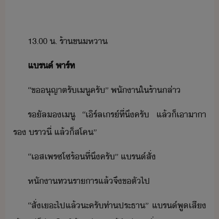
13.00​ ​.​ ​ร้า​ขหา
​แร์​ ​พาร์ท​
“​ขุญาต​รั​เู​ครั​”​ ​พัา​ใ​ร้า​ล่า
รัล​​เู​ ​“​เิร​์ล​เ​ร​์​ที่​ึ​ครั​ ​แล้็​เา​าา​
ร​ ​รา​ี​่​ ​แล้็ส​โค​”
“​เส​เพรซ​โซ​ร้​ที่​ึ​ครั​”​ ​แร์​สั่
หั​า​ท​ราาร​แล้จึ​ขตั​ไป
“​สั่​เะ​ไป​แล้​ะ​ครั​ท่า​ประธา​”​ ​แร์​พูเสี​​