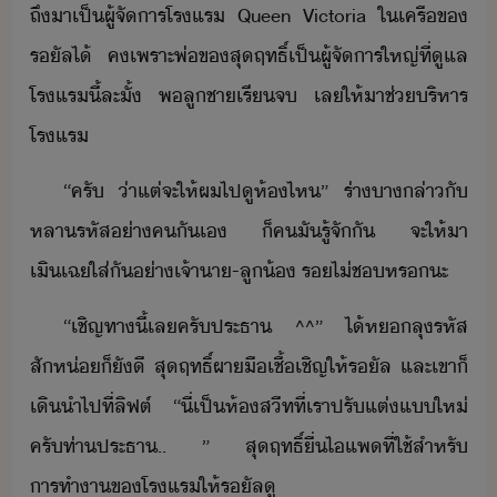
ถึ​า​เป็​ผู้จัาร​โรแร​ ​Queen​ ​Victoria​ ​ใเครื​ข​
รัล​ไ้​ ​ค​เพราะ​พ่​ข​สุฤทธิ์​เป็​ผู้จัาร​ใหญ่​ที่​ูแล​
โรแร​ี้​ละ​ั้​ ​พลู​ชา​เรีจ​ ​เล​ให้​าช​่​ริหาร​
โรแร
“​ครั​ ​่าแต่​จะ​ให้​ผ​ไปู​ห้​ไห​”​ ​ร่า​า​ล่า​ั​
หลา​รหัส​่า​คัเ​ ​็​ค​ั​รู้จั​ั​ ​จะ​ให้​า​
เิเฉ​ใส่​ั​่า​เจ้าา​-​ลู้​ ​ร​ไ่​ช​หร​ะ
“​เชิญ​ทา​ี้​เล​ครั​ประธา​ ​^^​”​ ​ไ้​ห​ลุ​รหัส​
สัห่​็​ัี​ ​สุฤทธิ์​ผา​ื​เชื้เชิญ​ให้​รัล​ ​และ​เขา​็​
เิ​ำ​ไป​ที่​ลิฟต์​ ​“​ี่​เป็​ห้​สีท​ที่​เรา​ปรั​แต่​แ​ให่​
ครั​ท่า​ประธา​..​ ​”​ ​สุฤทธิ์​ื่​ไ​แพ​ที่​ใช้​สำหรั​
ารทำา​ข​โรแร​ให้​รัล​ู