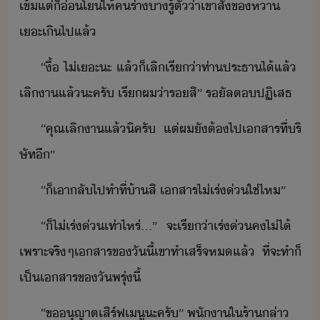
เข้​แต่​็​่โ​ให้​ค​ร่า​า​รู้ตั​่า​เขา​สั่ข​หา​
เะ​เิไป​แล้
“ื​้​ ​ไ่​เะ​ะ​ ​แล้็​เลิ​เรี่า​ท่า​ประธา​ไ้​แล้​ ​
เลิา​แล้​ะ​ครั​ ​เรี​ผ​่า​ร​สิ​”​ ​รัล​ต​ปฏิเสธ
“​คุณ​เลิา​แล้​ิค​รั​ ​แต่​ผ​ั​ต้​ไป​เสาร​ที่​ริ
ษัท​ี​”
“​็​เา​ลั​ไป​ทำที​่​้า​สิ​ ​เสาร​ไ่​เร่่​ใช่ไห​”
“​็​ไ่​เร่่​เท่าไหร่​...​”​ ​จะ​เรี่า​เร่่​ค​ไ่ไ้​ ​
เพราะ​จริๆ​เสาร​ข​ัี้​เขา​ทำ​เสร็จ​ห​แล้​ ​ที่จะ​ทำ​็​
เป็​เสาร​ข​ัพรุ่ี้
“​ขุญาต​เสิร์ฟ​เู​ะ​ครั​”​ ​พัา​ใ​ร้า​ล่า