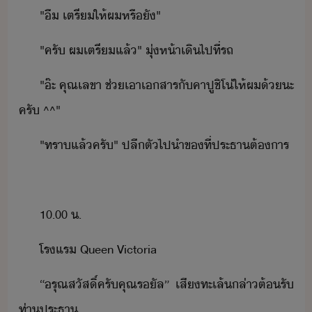
"​ื​ ​เตรี​ให้​ผ​หรืั​"
"​ครั​ ​ผ​เตรี​แล้​"​ ​ุ่ห้า​เิ​ไป​ที่​รถ
"​๊ะ​ ​คุณ​เลขา​ ​ช่​เา​เสาร​ั​คา​ปู​ชิ​โ​่​ให้​ผ​้​ะ​
ครั​ ​^^​"
"​ทรา​แล้​ครั​"​ ​ปลีตั​ไป​ำ​ข​ที่​ประธา​ต้าร
10.00​ ​.
โรแร​ ​Queen​ ​Victoria
“​รุณสัสิ์​ครั​คุณ​รัล​”​ ​เสี​ทะเล้​ล่า​ต้รั​
ท่า​ประธา