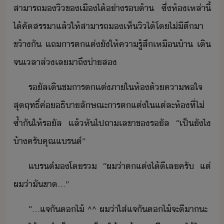
สาารถ​​ิ​ข​เื​ไ้​่า​ร้า​ ​ซึ่​ห้​เหล่าี้​
ไ้​คัสรร​า​แล้​ให้​สาารถ​เห็​ิ​ไ้​โ​ไ่ี​ตึ​า​
ข้า​ั​ ​แถ​าร​ตแต่​ั​ให้คารู้​สึ​เหื​้า​ ​เิ​
จ​เลา​ล่เล​าถึ​่า​ส
รัล​เิ​ช​าร​ตแต่ภาใ​ห้​้​คาพใจ​ ​
สุฤทธิ์​ค่​ธิา​ลัษณะ​าร​ตแต่​ใ​แต่ละ​ห้​ที่​ไ่​
ซ้ำ​ั​ให้​รัล​ ​แล้​หัไป​ถา​เลขา​ข​รัล​ ​“​เป็​ัไ​
้า​ครั​คุณ​แร์​”
แร์​​โร​ ​“​ผ​่า​ตแต่​ไ้ี​เล​ครั​ ​แต่​
ผ​่า​ั​ขา​...​”
“​...​แจั​ไ้​ ​^^​ ​ผ​่า​ใส่​แจั​ไ้​จะ​ีา​ะ​ ​