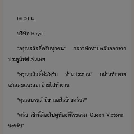
09.00​ ​.
ริษัท​ ​Royal
"​รุณสัสิ์​ครั​ทุค​"​ ​ล่า​ทัทา​หลั​จา​
ประตู​ลิฟต์​เช่เค
"​รุณสัสิ์​ค่ะ​/​ครั​ ​ท่า​ประธา​"​ ​ล่า​ทัทา​
เช่เค​และ​แ้า​ไป​ทำา
"​คุณ​แร์​ ​ี​า​ะไร​้า​ครั​?​"
"​ครั​ ​เช้าี้​ต้​ไปู​ห้​ที่​โรแร​ ​Queen​ ​Victoria​ ​
ะ​ครั​"