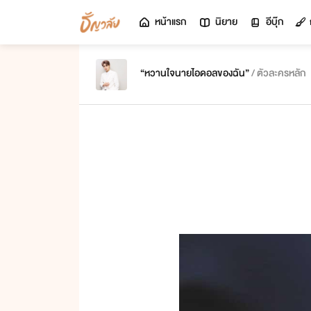
หน้าแรก
นิยาย
อีบุ๊ก
“หวานใจนายไอดอลของฉัน”
/ ตัวละครหลัก