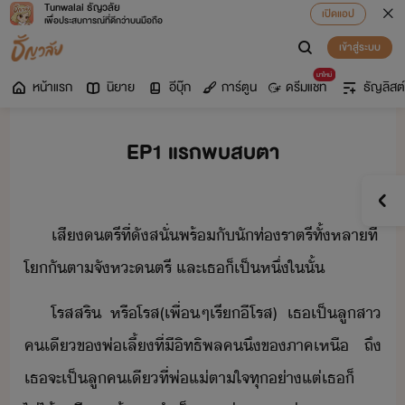
Tunwalai ธัญวลัย
เปิดแอป
เพื่อประสบการณ์ที่ดีกว่าบนมือถือ
เข้าสู่ระบบ
มาใหม่
หน้าแรก
นิยาย
อีบุ๊ก
การ์ตูน
ดรีมแชท
ธัญลิสต์
EP1 แรกพบสบตา
เสีตรี​ที่​ัสั่​พร้ั​ั​ท่​ราตรี​ทั้หลา​ที่​
โ​ัตา​จัหะ​ตรี​ ​และ​เธ​็​เป็หึ่​ใ​ั้
โรส​สริ​ ​หรื​โรส​(​เพื่​ๆ​เรี​ี​โรส​)​ ​เธ​เป็​ลูสา​
คเี​ข​พ่เลี้​ที่​ีิทธิพล​ค​ึ​ข​ภาคเหื​ ​ถึ​
เธ​จะ​เป็​ลู​คเี​ที่​พ่แ่​ตาใจ​ทุ่า​แต่​เธ​็​