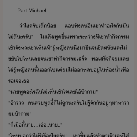
Part​ ​Michael
"​่า​ไ​ครั​เ็้​ ​แ​ฟั​คื่​เขา​ทำ​ะไร​ั​ั​
ไ่ี​ะ​ครั​"​ ​ไเคิล​พู​ขึ้​เพราะ​ระห่า​ที่​เขา​ทำิจรร​
เข้าจัหะ​เขา​เห็​เท้า​ผู้หญิ​ค​ึ​าื​จ​ชิ​ผั​และ​ไ่​
ขั​ไป​ไห​เล​จ​เขา​ทำิจรร​เสร็จ​ ​พ​เสร็จิจ​ผ​เล​
ไล่​ผู้หญิ​ค​ั้​​ไป​แต่​ผ​ไ่​​หล​ู่​ใ​ห้้ำ​เพื่​
ร​เจ​เธ​
​"​า​พู​ะไร​ฉั​ไ่เห็​เข้าใจ​เล​ไ้้า​า​"​ ​
​"​้า​​ ​คส​พู​ี้​็​ไ่​ถู​ะ​ครั​ไ่รู้​จั​ั​ู่​ๆ​าหา​่า​
ผ​้าา​"​ ​
​"​็​เื่ี้​า​...​เ่​..​า​..​"​
​"​ไห​่า​ไ่รู้​เรื่​ไ​ครั​"​ ​เขา​ิ้​แล้​ทำตา​เจ้า​เลห์​ใส่​