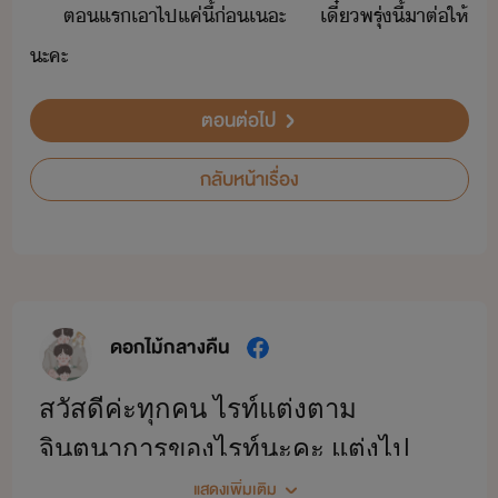
ตแร​เา​ไป​แค่ี้​่​เะ​ ​เี๋​พรุ่ี้​าต​่​ให้​
ะคะ
ตอนต่อไป
กลับหน้าเรื่อง
ดอกไม้กลางคืน
สวัสดีค่ะทุกคน ไรท์แต่งตาม
จินตนาการของไรท์นะคะ แต่งไป
เรื่อยนั่นเอง นิยายของไรท์
แสดงเพิ่มเติม