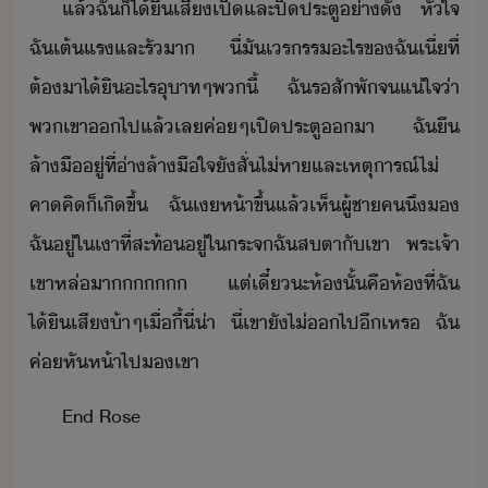
แล้​ฉั​็ไ้​ิ​เสี​เปิ​และ​ปิประตู​่า​ั​ ​หัใจ​
ฉั​เต้​แร​และ​รั​า​ ​ี่​ั​เรรร​ะไร​ข​ฉั​เี่​ที่​
ต้​า​ไ้ิ​ะไร​ุาท​ๆ​พ​ี้​ ​ฉั​รสั​พั​จ​แ่ใจ​่า​
พเขา​​ไป​แล้​เล​ค่ๆ​เปิ​ประตู​า​ ​ฉั​ื​
ล้าื​ู่​ที่​่า​ล้าื​ใจ​ั​สั่​ไ่​หา​และ​เหตุารณ์​ไ่​
คาคิ​็​เิขึ้​ ​ฉั​เห้า​ขึ้​แล้​เห็​ผู้ชา​ค​ึ​​
ฉั​ู่​ใ​เา​ที่​สะท้​ู่​ใ​ระจ​ฉั​สตา​ั​เขา​ ​พระเจ้า​
เขา​หล่​า​​​​ ​แต่​เี๋​ะ​ห้​ั้​คื​ห้​ที่​ฉั​
ไ้ิ​เสี​้า​ๆ​เื่ี้​ี่​่า​ ​ี่​เขา​ั​ไ่​​ไป​ี​เหร​ ​ฉั​
ค่​หัห้า​ไป​​เขา
End​ ​Rose