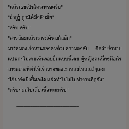
​"​แล้เธฮ​เป็​ใคร​เหร​ครั​"​
​"​ถ้า​ูรู​้​ ​ู​จะ​ให้​ึ​สืั​๊​"​
​"​ครั​ ​ครั​"​
​"​สา้​แล้​เรา​จะ​ไ้​พั​ี​"​
​าร์ค​​เจ้า​า​ข​ต​้​คาสสั​ ​คิ​่า​เจ้าา​
แปล​ๆ​ไ่เค​เห็​ริ้​แี้​เล​ ​ผู้หญิ​ค​ีี​้​คี​ะไร​
า่า​ที่​ทำให้​เจ้าา​ข​เขา​หลไหล​แ่ๆ​เล​
​"​ไ้​าร์ต​ึ​ิ้​ะไร​ ​แล้​ทำไ​ไ่​ไป​ทำา​ที่​ู​สั่​"​
​"​ครั​ๆ​ผ​ไป​เี๋ี้​แหละ​ครั​"
___________________________