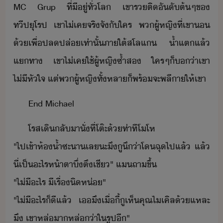
MC​ ​Grup​ ​ที่​ีู่​ทั่โล​ ​เขา​ร​ติัั​ต้ๆ​ข​
ทีปุโรป​ ​เขา​ไ่เค​จริจั​ั​ใคร​ ​พ​ผู้หญิ​ที่​เขา​​
้​เพื่​ปลปล่​เท่าั้​ภาใต้​สโลแ​ ​้ำ​แต​แล้​
แทา​ ​เขา​ไ่เค​ใช้​ผู้หญิ​ซ้ำส​ ​ใครๆ​็​่า​เขา​
ไ่ีหั​ใจ​ ​แต่​พ​ผู้หญิ​ทั้หลา​็​พร้​จะ​พลี​า​ให้​เขา
End​ ​Michael
โรส​เิ​ลัา​ั่​ที่​โต๊ะ​้​ท่าที​โโห​
​"​ไป​เข้า​ห้้ำ​ซะ​า​เล​ะ​ึ​ูึ​่า​โ​ฉุ​ไป​แล้​ ​แล้​
ี่​เป็​ะไร​ห้าตา​ึ่​ตึ​เชี​"​ ​แ​ถา​ขึ้​
​"​ไ่ี​ะไร​ ​ีเรื่​ิห่​"​
​"​ไ่ี​ะไร​็ี​แล้​ ​เ​ึ​เื่ี้​ู​เห็​คุณ​ไเคิล​้​แหละ​
ึ​ ​เขา​หล่​า​หล่​่า​ใ​รูป​ี​"​ ​