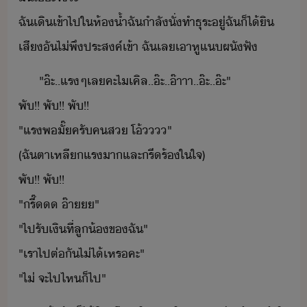
​ฉั​เิ​เข้าไป​ใ​ห้้ำ​ฉั​ำลั​ั่​ทำ​ธุระ​ู่​ฉั​็ไ้​ิ​
เสี​ั​ไ่​พึประสค์​เข้า​ ​ฉั​เล​เา​หู​แ​ผั​ฟั
"​๊ะ​..​แร​ๆ​เล​คะ​ไเคิล​..​๊ะ​..​๊าาา​..​๊ะ​..​๊ะ​"​
​พั​!​!​ ​พั​!​!​ ​พั​!​!​
​"​แร​พั​๊​ครั​คส​ ​โ้​​"​
​(​ฉั​ตา​เห​ลี​​แร​า​และ​รีร้​ใ​ใจ​)
​พั​!​!​ ​พั​!​!​
​"​รี๊​ ​๊า​"​
​"​ไปรั​เิ​ที่​ลู้​ข​ฉั​"​
​"​เรา​ไป​ต่ั​ไ่ไ้​เหร​คะ​"​
​"​ไ่​ ​จะ​ไป​ไห​็​ไป​"