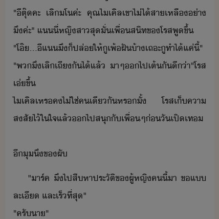
​"​ี​ตุ๊​คะ​ ​เลิ​โ​ค่ะ​ ​คุณ​ไเคิล​เขา​ไ่ไ้​สา​เหลื​่า​
ึ​ค่ะ​"​ ​แ​ี่​หญิสา​สุ​ั่​เพื่สิท​ข​โรส​พู​ขึ้​
​"​โ๊​...​ี​แ​ึ​็​ปล่​ให้​ู​เพ้ฝั​้า​เถะ​ู​ทำไ้​แค่ี้​"​
​"​พ​ึ​เลิ​เถี​ัไ​้​แล้​ ​า​ๆ​​ไป​เต้​ั​ี่า​"​โรส​
เ่​ขึ้​
​ไเคิล​เหร​ค​ไ่ใช่​คเี​ั​หร​ั้​ ​โรส​เ็คา​
สสั​ไ้​ใ​ใจ​แล้​​ไป​สุ​ั​เพื่​ๆ​่​ั​เปิเท​ ​
​ี​ุ​ึ​ข​ผั
"​าร์ค​ ​ึ​ไป​สืหา​ประัติ​ข​ผู้หญิ​ค​ี้​า​ ​ข​แ​
ละเี​ ​และ​เร็​ที่สุ​"​
​"​ครั​า​"​