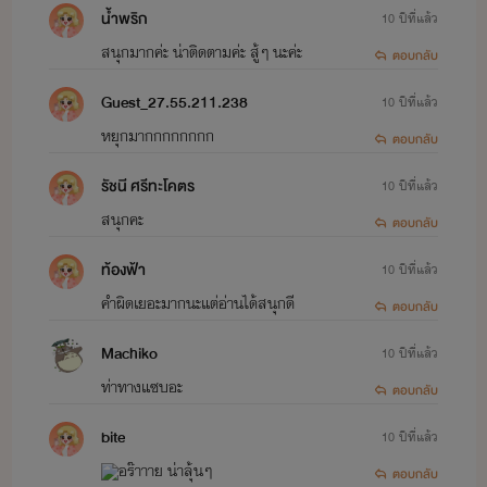
น้ำพริก
10 ปีที่แล้ว
สนุกมากค่ะ น่าติดตามค่ะ สู้ๆ นะค่ะ
ตอบกลับ
Guest_27.55.211.238
10 ปีที่แล้ว
หยุกมากกกกกกกก
ตอบกลับ
รัชนี ศรีทะโคตร
10 ปีที่แล้ว
สนุกคะ
ตอบกลับ
ท้องฟ้า
10 ปีที่แล้ว
คำผิดเยอะมากนะแต่อ่านได้สนุกดี
ตอบกลับ
Machiko
10 ปีที่แล้ว
ท่าทางแซบอะ
ตอบกลับ
bite
10 ปีที่แล้ว
อร๊าาาย น่าลุ้นๆ
ตอบกลับ