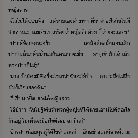
หญิสา​
​"​ฉั​ไ่ไ้​แ​ฟั​ ​แต่​า​เ​ต่าหา​ที่า​ทำ​ะไร​ั​ใ​ที่
สาธารณะ​ ​แถ​ั​เป็​ห้้ำ​หญิ​ี้​ ​ี๊​่าขะแข​"​
​"​ปาี​จั​เล​ะ​ครั​ ​สสั​ต้​สั่ส​เ็​
ปาไ่สิ้ลิ่้ำ​ั​ห่​ซะ​ั้​ ​าุ​เข้า​ผั​ไ้​แล้​
หรื​ป่า​็​ไ่รู้​"​
​"​า​เป็​ใคร​ีสิทธิ์​ะไร​า​่า​ฉั​ฮะ​ไ้้า​ ​าุ​จะ​ถึ​ไ่​ถึ​
ั​็​เรื่​ข​ฉั​"​
​"​ฮึ​ ​ฮึ​"​ ​เขา​ิ้เาะ​ให้​หญิสา​
​"​ไ้้าาา​ ​ฉั​ไ่รู้​จริ​่า​พ​ผู้หญิ​ที่​ให้​า​เา​เี่​คิ​ะไร​
ั​ู่​ ​ไ่เห็​จะ​ี​ะไร​ี​เล​ ​แ่​็​แ่​"​
​"​้า​สา้​คุณ​รู้​ไ้​ไ​่า​ผ​แ่​ ​ี​่า​ผ​ลีลา​เ็​ะ​