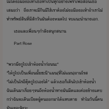
ไ่ไ้​ืเท้า​เธ​ทำเป็​ทุ่า​เพราะ​พ่​ส​เธ​
เส​่า​ ​ถึ​เรา​จะ​ีิีใช้​เรา​ต้​ไ่​ืเท้า​ถ้า​เรา​ไ่​
ทำ​ทรัพ์สิ​ที่​ีสั​ั​ัต​้​​ห​ไป​ ​จ​แะำ​าเ​.
เธ​และ​เพื่​ๆ​ำลั​สุสา​
Part​ ​Rose
​"​พ​ึ​ู​ไป​เข้า​ห้้ำ​่​ะ​"​
​"​ให้​ู​ไปเป็เพื่ั​๊​ชะี​"​แ​(​ที่​ไ่​แ​)​ถา​โรส​
​"​ไ่เป็ไร​ี​ตุ๊​ู​ไป​เ​ไ้​"​ ​แล้​เธ​็​เิ​ไป​เข้า​ห้้ำ​
​ฉั​เิ​า​เรื่ๆ​จถึ​ห้้ำ​ทา​ั​ื​และ​ค่​ข้า​แค​
่า​ฉั​จะ​เิ​เี​ผู้ค​า​ไ้​แทตา​ ​ทำไ​ัี้​ค​
ั​เะ​จั​ะ​