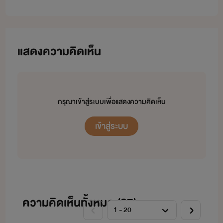
จบHappyทุกเรื่องนะคะ ให้กำลังกัน
บ้างด้วยคอมเม้น และสนันสนุนไรท์
แสดงความคิดเห็น
ด้วยนะคะ ขอบคุณค่ะ
กรุณาเข้าสู่ระบบเพื่อแสดงความคิดเห็น
เข้าสู่ระบบ
ความคิดเห็นทั้งหมด (
27
)