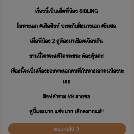
เรื่​ี้​เป็​เซ็ต​พี่้​ ​SIBLING
ฝั่​พระเ​ ​#​เสื​สิห์​ ​ปะทะ​ั​ฝั่​าเ​ ​#​ขิ​ซ
เื่​พี่้​ ​2​ ​คู่​ต้​า​เชืเฉื​ั
า​ี้​ใคร​จะ​แพ้​ใคร​จะ​ชะ​ ​ต้​ลุ้​ค่ะ​!
เรื่​ี้​จะ​เป็เรื่​ข​พระเ​ค​พี่​ั​าเ​ค​้​ะ​
เ
สิห์คำ​รา​ ​VS​ ​สา​ซ
คู่​ี้​แร​า​ ​แซ่​า​ ​เื​า​แ่​!​!
ตอนต่อไป