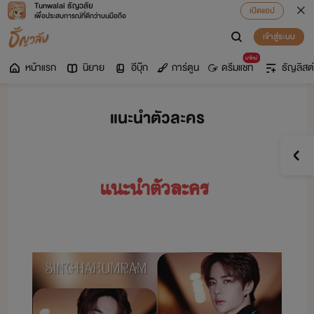
Tunwalai ธัญวลัย
เปิดแอป
เพื่อประสบการณ์ที่ดีกว่าบนมือถือ
เข้าสู่ระบบ
มาใหม่
หน้าแรก
นิยาย
อีบุ๊ก
การ์ตูน
ดรีมแชท
ธัญลิสต์
แนะนำตัวละคร
แะำตั​ละคร