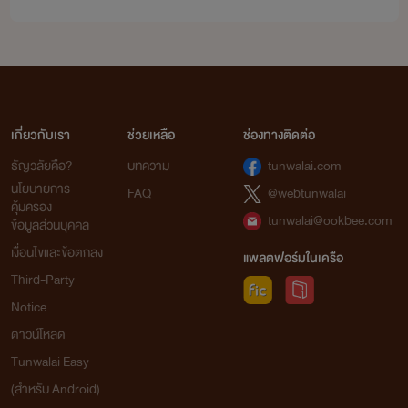
เกี่ยวกับเรา
ช่วยเหลือ
ช่องทางติดต่อ
ธัญวลัยคือ?
บทความ
tunwalai.com
นโยบายการ
FAQ
@webtunwalai
คุ้มครอง
tunwalai@ookbee.com
ข้อมูลส่วนบุคคล
เงื่อนไขและข้อตกลง
แพลตฟอร์มในเครือ
Third-Party
Notice
ดาวน์โหลด
Tunwalai Easy
(สำหรับ Android)