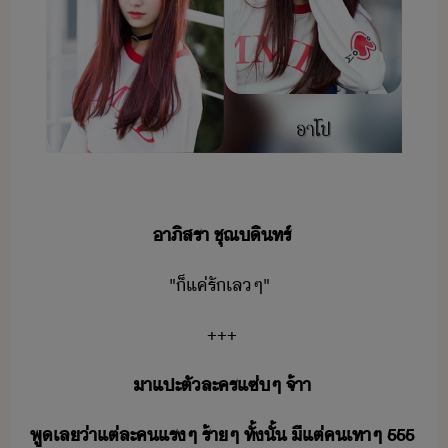
า​ภิส​รา​ ​ชุณ​ิทร์
"​็​แค่​รั​เล​ๆ​"​
+++
า​แปะ​ตัละคร​แซ่​ๆ​ ​จ้าา
พู​เล​่าแต่​ละ​ค​แร​ๆ​ ​ร้า​ๆ​ ​ทั้ั้​ ​ี​แต่​ค​เทา​ๆ​ ​555