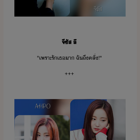
จี​ซัส​ ​ลี
"​เพราะ​รั​เธ​า​ ​ฉั​ถึ​คลั่​!​"
+++