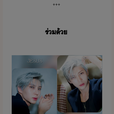
+++
ร่​้