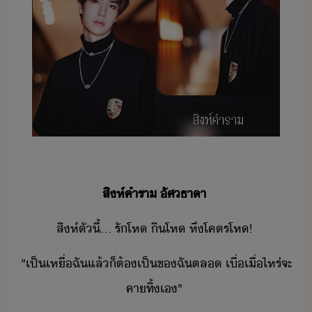
สิห์คำ​รา​ ​ัศ​ธาา
สิห์​ตั​ี้​...​ ​รั​โห​ ​ิ​โห​ ​หึ​โคตร​โห​!
"​เป็​เหื่​ฉั​แล้็​ต้​เป็​ข​ฉั​ตล​ ​เื่​เื่ไหร่​จะ​
คาทิ้​เ​"