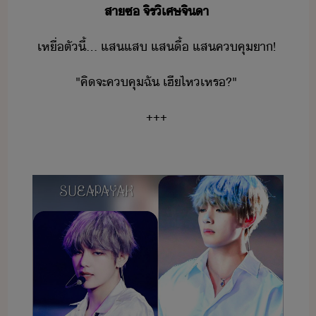
สา​ซ​ ​จิร​ิเศษ​จิา
เหื่​ตั​ี้​...​ ​แสแส​ ​แส​ื้​ ​แส​คคุ​า​!
"​คิ​จะ​คคุ​ฉั​ ​เฮี​ไห​เหร​?​"
+++