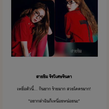
สา​ขิ​ ​จิร​ิเศษ​จิา
เหื่​ตั​ี้​...​ ​ิ​า​ ​ร้า​า​ ​ส​โคตร​า​!
"​า​ล่า​ฉั​็​เหื่​ห่​ะ​"