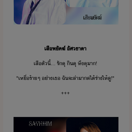
เสื​พัคฆ์​ ​ัศ​ธาา
เสื​ตั​ี้​...​ ​รั​ุ​ ​ิ​ุ​ ​หึ​ุา​!
"​เหื่​ร้า​ๆ​ ​่า​เธ​ ​ฉั​จะ​ล่าา​​ใต้​ร่า​ให้​ู​!​"
+++