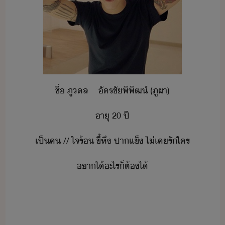
ชื่​ ​ภูล​ ​ ​ ​ ​ัครชั​พิ​พิฒ​์​ ​(​ภูผา​)
าุ​ ​20​ ​ปี
เป็​ค​ ​//​ ​ใจร้​ ​ขี้หึ​ ​ปาแข็​ ​ไ่เค​รั​ใคร
าไ้​ะไร​็​ต้​ไ้