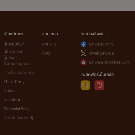
เกี่ยวกับเรา
ช่วยเหลือ
ช่องทางติดต่อ
ธัญวลัยคือ?
บทความ
tunwalai.com
นโยบายการ
FAQ
@webtunwalai
คุ้มครอง
tunwalai@ookbee.com
ข้อมูลส่วนบุคคล
เงื่อนไขและข้อตกลง
แพลตฟอร์มในเครือ
Third-Party
Notice
ดาวน์โหลด
Tunwalai Easy
(สำหรับ Android)