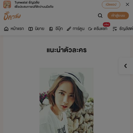
Tunwalai ธัญวลัย
เปิดแอป
เพื่อประสบการณ์ที่ดีกว่าบนมือถือ
เข้าสู่ระบบ
มาใหม่
หน้าแรก
นิยาย
อีบุ๊ก
การ์ตูน
ดรีมแชท
ธัญลิสต์
แนะนำตัวละคร