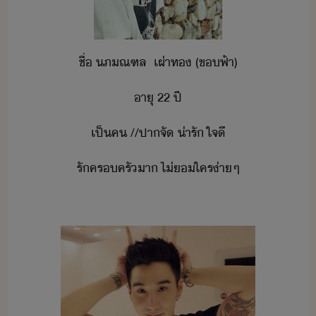
ชื่​ ​ภณฑล​ ​ ​เผ่า​ท​ ​(​ขฟ้า​)
าุ​ ​22​ ​ปี
เป็​ค​ ​//​ปาจั​ ​่ารั​ ​ใจี
รั​ครครั​า​ ​ไ่​ใคร​่าๆ