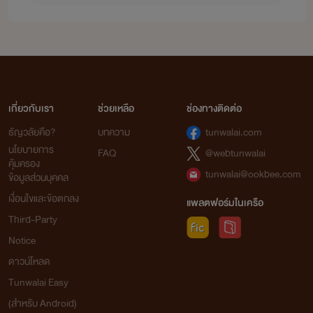
เกี่ยวกับเรา
ช่วยเหลือ
ช่องทางติดต่อ
ธัญวลัยคือ?
บทความ
tunwalai.com
นโยบายการ
FAQ
@webtunwalai
คุ้มครอง
tunwalai@ookbee.com
ข้อมูลส่วนบุคคล
เงื่อนไขและข้อตกลง
แพลตฟอร์มในเครือ
Third-Party
Notice
ดาวน์โหลด
Tunwalai Easy
(สำหรับ Android)