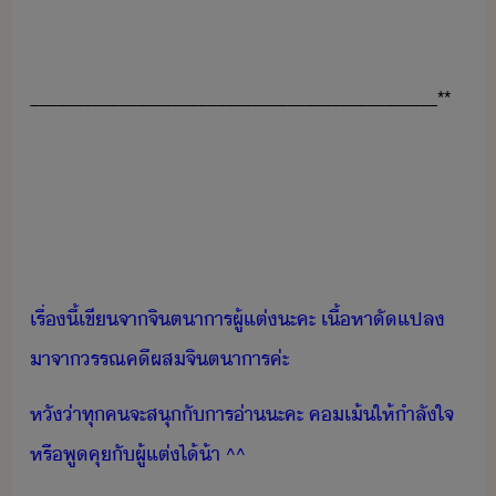
______________________________________________**
เรื่​ี้​เขี​จา​จิตาาร​ผู้แต่​ะคะ​ ​เื้หา​ัแปล​
าจา​รรณคี​ผส​จิตาาร​ค่ะ
หั​่า​ทุค​จะ​สุ​ั​าร​่า​ะคะ​ ​ค​เ้​ให้ำลัใจ​
หรื​พูคุ​ั​ผู้แต่​ไ้​้า​ ​^^