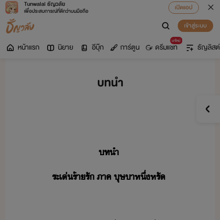
Tunwalai ธัญวลัย
เปิดแอป
เพื่อประสบการณ์ที่ดีกว่าบนมือถือ
เข้าสู่ระบบ
มาใหม่
หน้าแรก
นิยาย
อีบุ๊ก
การ์ตูน
ดรีมแชท
ธัญลิสต์
บทนำ
ทำ
ระเ่​ร้า​รั​ ​ภาค​ ​ุษา​หึ่​หรั