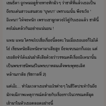
​เข​ธิา​ ​ถู​หู​ข้าทา​ทั​ั่​ๆ​ ​่า​ชาติที่แล้​เธ​เป็​
ถึ​ระเ่​สา​แส​ส​ ​'​ุษา​'​ ​เพราะฉะั้​ ​พึระั​ ​'​
ิเหา​'​ ​ให้​จ​หั​ ​เพราะ​เขา​ผู​ไ้​คู่​ั​เธ​แล้​ ​ชาติ​ี้​
ค​ไ่​แคล้​ั​่าแ่​ ​!
​แห​ ​แห​ ​ใคร​จะ​ไป​เชื่​เรื่​ี้​ล​คะ​ ​ใเื่​เธ​เ​็​ไ่ไ้​
โ่​ ​เรีหัสื​หั​หาา​เสี​สู​ ​ถึ​จะ​จ​​็​เถะ​ ​แต่​
เธ​ั​จำไ้​แ่ำ​ี​เสี​้​่าร​รณ​คี​เรื่​ิเหา​ั้​
เป็​พระราชิพธ์​ใ​พระาทสเ็จพระพุทธเลิศ
หล้าภาลั​ ​(​รัชาล​ที่​ ​2)
​แต่​เ๊ะ​...​ ​ทำไ​เลา​เธ​ทำ​ะไร​ต่าๆ​ ​ใ​ชีิตประจำั​ถึ​
ัจะ​ี​ภาพ​เหตุารณ์​คล้า​ั​เรื่รา​ใ​รรณคี​ผุ​
เข้าา​ใ​หั​เธ​ตล​่าี้