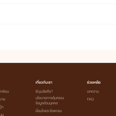
เกี่ยวกับเรา
ช่วยเหลือ
กเขียน
ธัญวลัยคือ?
บทความ
นโยบายการคุ้มครอง
ิยาย
FAQ
ข้อมูลส่วนบุคคล
ุ๊ก
เงื่อนไขและข้อตกลง
นุน