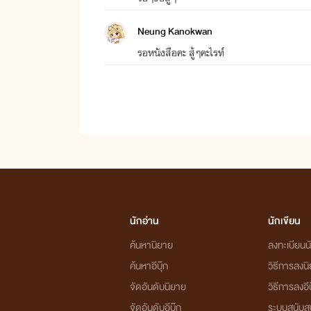
Neung Kanokwan
รอหนังสือคะ สู้ๆคะไรท์
นักอ่าน
นักเขียน
ค้นหานิยาย
ลงทะเบียนนั
ค้นหาอีบุ๊ก
วิธีการลงน
จัดอันดับนิยาย
วิธีการลงอีบ
จัดอันดับอีบุ๊ก
ระบบสนับส