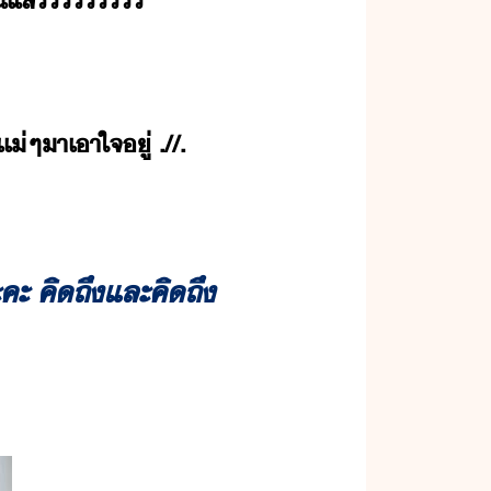
แล้​​​​​ ​
่​ๆ​า​เาใจ​ู่​ ​.//.
ะ​ ​คิถึ​และ​คิถึ​