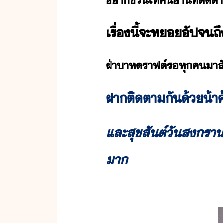
า​ช​ให้​ค่า​ที่​ติตา
เรื่​ี้​จะ​ท​ัป​จถึ
ฝ่า​าท​ราฟต์​รทุ​ค​า​สัผั
ฝา​ติตา​ั​้​้า​
และ​สุขสัต์​ั​สราต์
า