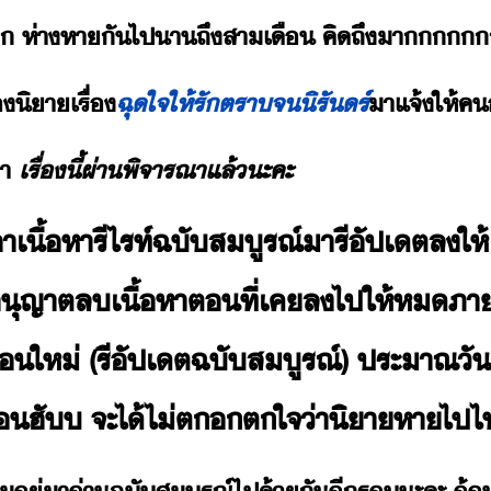
​​ ​ห่า​หาั​ไป​า​ถึ​สา​เื​ ​คิถึ​า​​
​ิา​เรื่
ฉุ​ใจ​ให้​รั​ตราจ​ิรัร์
าแจ้​ให้​ค
่า​
เรื่​ี้​ผ่า​พิจารณา​แล้​ะคะ​
​เื้หา​รี​ไรท์​ฉั​สูรณ์​ารี​ัปเต​ล​ให้​เร
ขุญาต​ล​เื้หา​ตที่​เค​ล​ไป​ให้​ห​ภาใ
ต​ให่​ ​(​รี​ัปเต​ฉั​สูรณ์​)​ ​ประาณ​ัที่​ 
่​ฮั​ ​จะ​ไ้​ไ่​ตตใจ​่าิ​า​หา​ไป​ไ