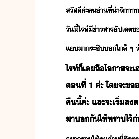
สัสี​ค่ะ​ค่า​ที่​่ารั​
ัี้​ไรท์​ี​ข่าสาร​ัปเต​ข
แ​า​ระ​ซิ​​ใล้​ ​ๆ​ ​
ไรท์​็​เล​ถืโาส​จะ​เา
ตที่​ ​1​ ​ค่ะ​ ​โ​จะ​
คืี้​ค่ะ​ ​และ​จะ​เริ่​ล​
า​​ั​ให้​ทรา​ไ้​