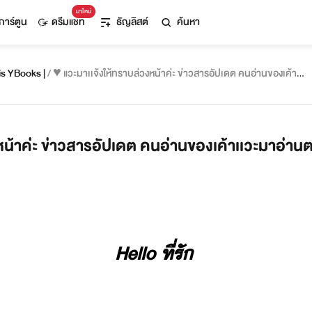
มาใหม่
การ์ตูน
ดรีมแชท
ธัญลิสต์
ค้นหา
พ.NanaNaRis YBooks |
/ ♥ แวะมาเเจ้งให้ทราบล่วงหน้าค่ะ ข่าวสารอัปเดต คนอ่านของเค้าเเ
หน้าค่ะ ข่าวสารอัปเดต คนอ่านของเค้าเเวะมาอ่านต
Hello​ ​ที่รั