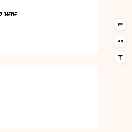
e​ ​ะคะ