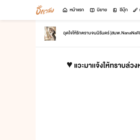
หน้าแรก
นิยาย
อีบุ๊ก
ฉุดใจให้รักตราบจนนิรันดร์ |สน
วะมาอ่านตรงนี้ก่อนด้วยนะคะ [Note]
♥ แวะมาเเจ้งให้ทราบล่วง