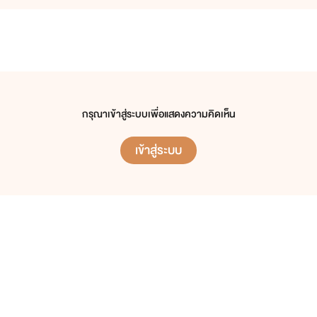
อยากให้คุณคนอ่านสนุกและมีความสุขกับสิ่งที่เราเขียน
ฝากสนับสนุนเเละเป็นกำลังใจให้กันด้วยนะคะ
"ขอฝากผลงานไว้ในใจคนอ่านด้วยนะ"
[ขอบคุณที่ติดตาม ขอบคุณที่คอมเมนต์]
กรุณาเข้าสู่ระบบเพื่อแสดงความคิดเห็น
รักนะคะ
เข้าสู่ระบบ
************
-----ติดตามเพจนิยายของไรท์ได้ข้างล่างเลยนะคะ -----
เพจ Facebook: vampire rose