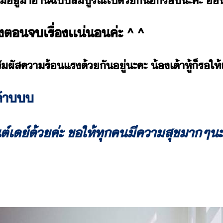
​ู่​า​่า​ฉั​สูรณ์​ไป​้ั​ี​ร​ะคะ​ ​้​
​ตจ​เรื่​เเ่​ค่ะ​ ​^​ ​^
ส​คาร้​แร​้ั​ู่​ะคะ​ ​้​เต้าหู้​็​ร​ให้เ​เ​
ค้า​​
​เ์​้​ค่ะ​ ​ขให้​ทุค​ีคาสุข​า​ๆ​ะค