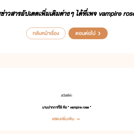
่าสาร​ัป​เต​เพิ่เติ​ต่าๆ​ ​ไ้ที่​เพจ​ ​vampire​ ​ros
กลับหน้าเรื่อง
ตอนต่อไป
สวัสดีค่ะ
นามปากกาที่ใช้ คือ " vampire rose "
แสดงเพิ่มเติม
ชอบผลงานของไรท์ ติดตามและพูดคุยกันกับไรท์ได้นะคะ
นิยายของไรท์ เน้นหนักไปทางหวาน ฟิน ละมุน นุ่มนวล ไม่เน้นดราม่าหนัก