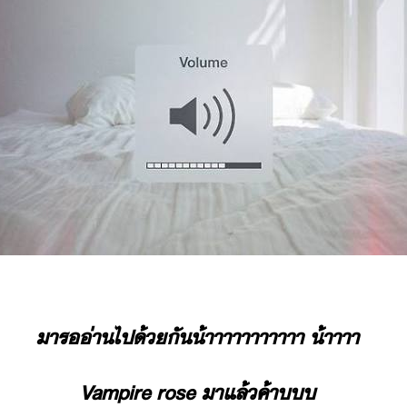
าร​​่า​ไป​้ั​้าาาาาาาาาาา​ ​้าาาา​
Vampire​ ​rose​ ​า​แล้​ค้า​​