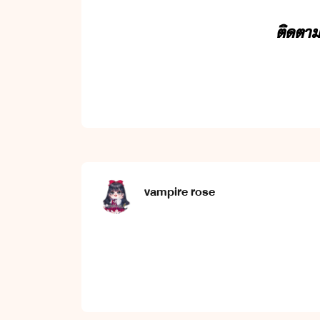
ติตา​ข
vampire rose