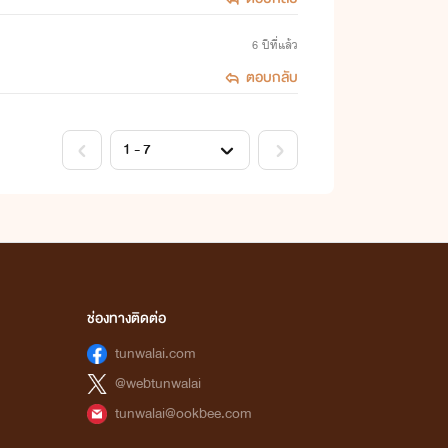
6 ปีที่แล้ว
ตอบกลับ
ช่องทางติดต่อ
tunwalai.com
@webtunwalai
tunwalai@ookbee.com