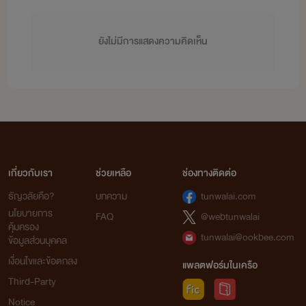
ยังไม่มีการแสดงความคิดเห็น
เกี่ยวกับเรา
ช่วยเหลือ
ช่องทางติดต่อ
ธัญวลัยคือ?
บทความ
tunwalai.com
นโยบายการ
FAQ
@webtunwalai
คุ้มครอง
tunwalai@ookbee.com
ข้อมูลส่วนบุคคล
เงื่อนไขและข้อตกลง
แพลตฟอร์มในเครือ
Third-Party
Notice