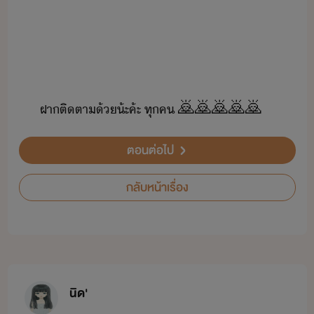
ฝา​ติตา​้​้ะค​้ะ​ ​ทุค​ ​🙇🙇🙇🙇🙇
ตอนต่อไป
กลับหน้าเรื่อง
นิด'