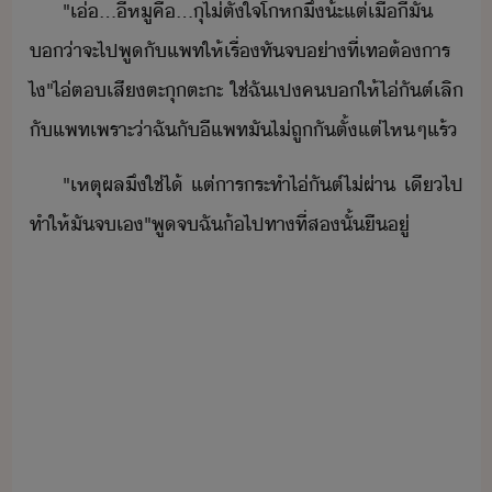
"​เ่​...​ี​หู​คื​...​ุ​ไ่​ตั้ใจ​โห​ึ​้ะ​แต่​เื่ี้​ั​
่า​จะ​ไป​พู​ั​แพท​ให้​เรื่​ทั​จ​่าที่​เท​ต้าร​
ไ​"​ไ่​ต​เสี​ตะ​ุ​ตะ​ะ​ ​ใช่​ฉั​เป​ค​​ให้​ไ่​ัต์​เลิ​
ั​แพท​เพราะ่า​ฉั​ั​ี​แพท​ั​ไ่​ถูั​ตั้แต่​ไห​ๆ​แร้
"​เหตุผล​ึ​ใช่​ไ้​ ​แต่​ารระทำ​ไ่​ัต์​ไ่​ผ่า​ ​เี​ไป​
ทำให้​ั​จ​เ​"​พู​จ​ฉั​้​ไป​ทา​ที่ส​ั้​ื​ู่