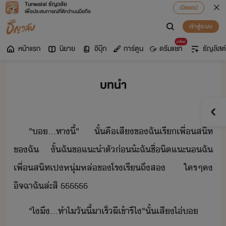
Tunwalai ธัญวลัย
เปิดแอป
เพื่อประสบการณ์ที่ดีกว่าบนมือถือ
เข้าสู่ระบบ
มาใหม่
หน้าแรก
นิยาย
อีบุ๊ก
การ์ตูน
ดรีมแชท
ธัญลิสต์
บทนำ
"​.​..​ทา​ี้​"​ ​ั้​คื​เสี​ข​ฉั​เรี​เพื่สิท​
ข​ฉั​ ​ั้​ฉั​ข​แะำตั​่​้ะ​ฉั​ชื่​ิ​แะ​​ฉั​
เพื่สิท​เป​หุ่​หล่​ข​โรเรี​ถึ​ส​ ​ใครๆ​ค​
ิจฉา​ฉั​ล่ะ​สิ​ ​555555
"​ไ​ึ​...​ทำไ​ัี้​า​เร็​ผีเข้า​รึ​ไ​"​ั้​เสี​ไ่​​