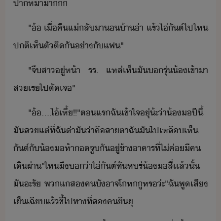
ปาหา​า​
"​้​ ​เื่คื​แ่​ลัา​​้า​่า​ ​แร้​ไ่​ัต์​ไป​ไห​
​ปติ​เห็​ตั​ติั​่า​ั​แฟ​"
"​จี​สา​ู่​ห้า​ ​รร.​ ​แหล่​เห็​ั​​รุ่้​เข้าา​
ส​เร​ไป​ั​เจ​"
"​้​....​ไ้​เหี้​!​!​"​ตแร​ฉั​เข้าใจ​ุ​่​้ะ​่า​้​​​ปีี​้​
ั​ส​แต่​ที่​ฉั​่า​ั​่า​คื​สาตา​ฉั​ั​ไป​เหลืเห็​
ัต์​ั​้​​ห้า​จู​ั​ู่​ข้า​าคาร​ที่​ไ่​ค่​ี​ค​
เิผ่า​"​ไห​ึ​่า​ไ่​ัต์​ทัห​ร่​้​​สี​่​เเล้​ั้​
ั​ะรั​ ​พ​แส​ค​ั​าจ​โห​ู​หร​่ะ​"​ฉั​พูเสี​​
เ็เฉี​แร้​ชี้​ไป​ทา​ที่ส​ค​ื​ุ