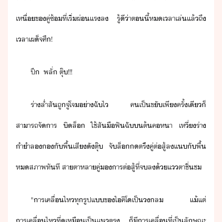
เหื่​ข​คู่ซ้​ที่​เริ่​ผ่แร​ล​ ​รู้ี​่า​ตี้​หเลา​เล่​แล้​ถึ​
เลา​เผ็จศึ​!
ปึ​ ​ ​พลั่​ ​ตุ๊​!​!​!
ร่า​ล่ำสั​ถู​จู่โจ​่า​ฉัไ​ ​ค​เป็​ขั​เพี​ครั้​เี​็​
สาารถ​จัาร​ ​ิ​ล็​ ​ใช้​สั​ื​ฟั​ฉั​​ต้ค​หา​ ​เหี่​ร่า​
ำำ​ล​ั​พื้เสี​ั​ตุ๊​ ​จั​ล็​​ตรึ​คู่ต่สู้​ล​แ​ั​พื้​
หสภาพ​ทัที​ ​สาตา​หลา​คู่​​ารต่สู้​ที่​จ​ล​้​แตา​ชื่ช
"​​ารเคลื่ไห​ทุ​รูปแ​ข​ไ​คิ​โ​เป็​ล​ ​แ้แต่​
ารเคลื่ไห​ที่​ูเหื​เป็แ​ตร​ ​็​ี​าร​เคลื่ที่​เป็​ลัษณะ​