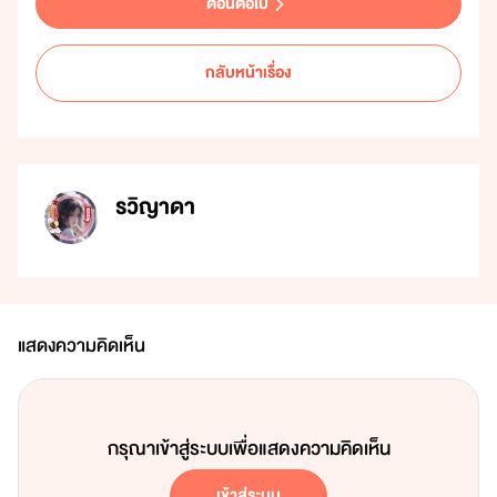
ตอนต่อไป
กลับหน้าเรื่อง
รวิญาดา
แสดงความคิดเห็น
กรุณาเข้าสู่ระบบเพื่อแสดงความคิดเห็น
เข้าสู่ระบบ