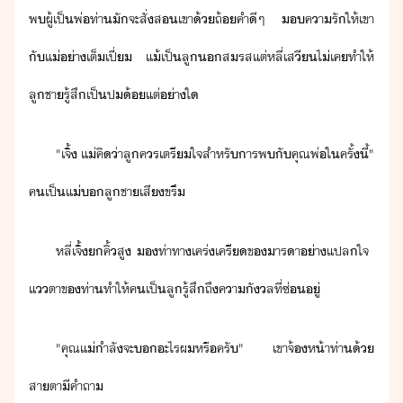
พ​ผู้​เป็​พ่​ท่า​ัจะ​สั่ส​เขา​้​ถ้คำ​ี​ๆ​ ​​คารั​ให้​เขา​
ั​แ่​่า​เต็เปี่​ ​แ้​เป็​ลูสรส​แต่​หลี​่​เสี​ไ่เค​ทำให้​
ลูชา​รู้สึ​เป็​ป้​แต่่าใ
"​​เจิ​้​ ​แ่​คิ​่า​ลู​คร​เตรีใจ​สำหรั​าร​พ​ั​คุณพ่​ใ​ครั้ี้​​"​
​ค​เป็​แ่​​ลูชา​เสี​ขรึ
หลี​่​เจิ​้​​คิ้​สู​ ​​ท่าทา​เคร่เครี​ข​ารา​่าแปลใจ​ ​
แตา​ข​ท่า​ทำให้​ค​เป็​ลู​รู้สึ​ถึ​คาัล​ที่ซ่​ู่
"​​คุณแ่​ำลัจะ​ะ​ไรผ​หรื​ครั​"​​ ​เขา​จ้ห้า​ท่า​้​
สาตา​ีคำ​ถา