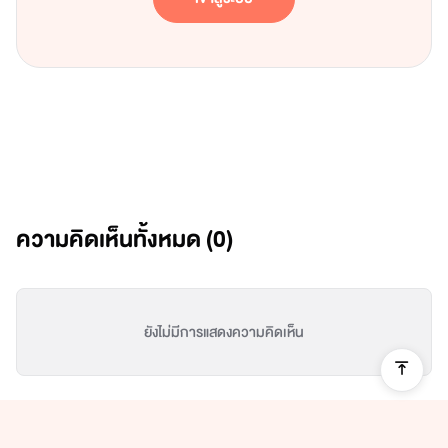
ความคิดเห็นทั้งหมด (
0
)
ยังไม่มีการแสดงความคิดเห็น