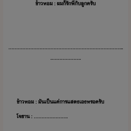
​ข้า​ห​ ​
:​ ​
​ผ​็​รั​พี่​ั​ลู​ครั​
​ ​
​ ​
..........................................................................
....................
​ ​
​ ​
​ข้า​ห​ ​
:​ ​
​ั​เป็​แค่​ารแส​เ​หร​ครั​
​โจ​ฮา​
​ ​:
​ ​......................