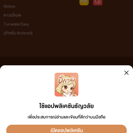
Notice
ดาวน์โหลด
Tunwalai Easy
(สำหรับ Android)
ข้อความที่ท่านได้อ่านจากเว็บไซต์นี้เกิดจากการเขียนโดยสาธารณชนและเผยแพร่โดยอัตโนมัติ ผู้ดูแล
เว็บไซต์แห่งนี้ไม่ได้เห็นด้วยและไม่ขอรับผิดชอบต่อข้อความใดๆ ทั้งสิ้น ดังนั้นผู้อ่านทุกท่านโปรดใช้
วิจารณญาณในการกลั่นกรองด้วยตนเอง และหากท่านพบข้อความใดๆ ที่ขัดต่อกฎหมายและศีลธรรม
กรุณาแจ้งมาที่ tunwalai@ookbee.com เพื่อทีมงานจะได้ดำเนินการในทันที ทั้งนี้ ทางเว็บไซต์ขอสงวน
ลิขสิทธิ์ตามพระราชบัญญัติลิขสิทธิ์ (ฉบับเพิ่มเติม) พ.ศ.2558
ใช้แอปพลิเคชันธัญวลัย
เพื่อประสบการณ์อ่านและเขียนที่ดีกว่าบนมือถือ
เปิดแอปพลิเคชัน