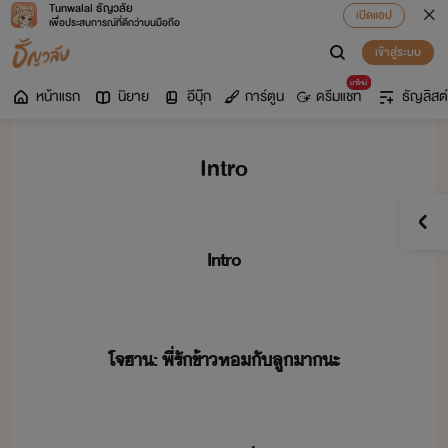
Tunwalai ธัญวลัย
เปิดแอป
เพื่อประสบการณ์ที่ดีกว่าบนมือถือ
เข้าสู่ระบบ
มาใหม่
หน้าแรก
นิยาย
อีบุ๊ก
การ์ตูน
ดรีมแชท
ธัญลิสต์
Intro
Intro
​ ​
​โจ​ฮา​
:
​ ​พี่​รั​ข้า​ห​ั​ลู​า​ะ​
​ ​