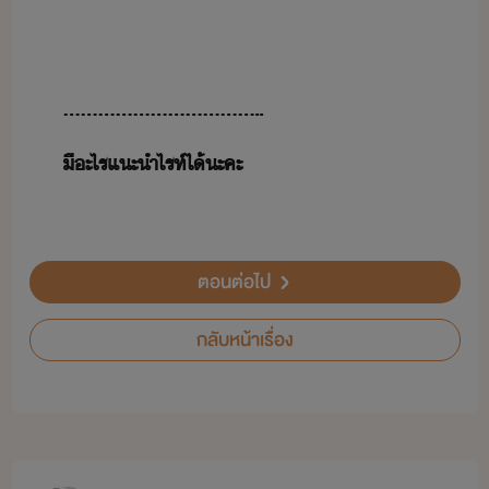
​ ​
​ ​
...................................
​ี​ะไร​แะำ​ไรท์​ไ้​ะคะ​
​ ​
ตอนต่อไป
กลับหน้าเรื่อง