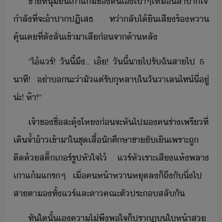
ชาหุ่​ื​เา​แ้​ข​ตเ​เา​ๆ​เหื​ลำาใจ​
​ำลั​ที่จะ​้า​ปา​ปฏิเสธ​ ​ท่า​ลั​ไ้ิ​เสีร้​หา​
คุ้เค​ที่​ัลั่​เข้าา​เสี่​จา​้าหลั
“​ไ้​แร์​!​ ​ัี้​ึ​..​ ​เ๊​!​ ​ัี้​า​ไปรั​ฉั​สา​ไป​ ​5​ ​
าที​!​ ​่า​​ะ​่า​ั​แต่​รั​ุหลา​ใ​ั​าเลไท์​ี่​ู่​
่ะ​!​ ห​๊า​!​”
เจ้าข​ชื่​สะุ้โห​่​จะ​หัไป​​ค​ร่า​เพรี​ที่​
เิ​จ้ำ​้า​เข้าา​ใ​ชุ​เสื้​ัศึษา​ชา​ัเิ​เพราะ​ถู​
ติ​้​สติ๊เร์​รูป​หัใจ​ไ้​ ​แร์​หัเราะ​เสี​แห้​พลา​
เา​แ้​แร​ๆ​ ​เื่​ค​ห้าหา​หุ​ล​็​ถึั​ิ่​ไป​ ​
สาตา​​ทั้​แร์​และ​า​คณะ​ตัประ​สลั​ั
ทัใั้​เ​คาไ่พึพใจ​็​ปราฏ​​ให้า​ส​