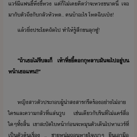
แร์​ี​แฟ​ขี้หึ​ขี้​ห​ ​แต่​็​ไ่เค​คิ​่า​จะ​ห​ขา​ี้​ ​เจ​
าั​ตั​ถึั​ลัหัห​..​ ​ค้า​ะไร​ ​โห​ฉิ​เป๋​!
แล้​ิ่​ประโค​ถัไป​ ​ทำให้​รู้สึ​ขลุซู่​!
​“​ถ้า​เธ​ไ่​รี​ละ​็​ ​เท้า​ที่​ขี้​ุหลา​ั​จะ​ไป​ู่​​
ห้า​เธ​แท​!​!​”​ ​
หญิสา​ตัประ​ผู้​่าสสาร​รีร้​่า​ไ่า​
ใคร​และ​คาลั​ที่​แล่​ู​ ​เช่เีั​ริ​ที่​ไ่แคร์​สื่​
ใๆ​ทั้สิ้​ ​เขา​สะัใ​ห้า​่​จะ​หุตั​เิ​ไปหา​แร์​ที่​
เป็ตั​ต้เรื่​ ​..​ ​ชาหุ่​ถหาใจ​เา​ๆ​ ​ื​เา​ื​