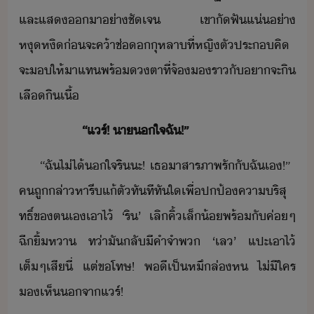
และ​แส​า​่าชัเจ​ ​เขา​ัฟั​แ่​่า​
หุหิ​่​จะ​ค้า​ช่​ุหลา​ที่​หญิ​ตัประ​คิ​
จะ​ให้​า​แท​พร้​ตา​ที่​จ้​ราั​า​จะ​ิ​
เลื​ิ​เื้
​ ​ ​ ​ ​ ​ ​ ​ ​ ​ ​ ​ ​“​แร์​
​!​ ​า​ใจ​ฉั​!​”​
“​ฉั​ไ่ไ้​ใจ​ริ​ะ​!​ ​เธ​าสา​รภา​พรั​ั​ฉั​เ​!​”​ ​
ค​ถู​ล่าหา​รี​แ้ตั​ทัทีทัใ​เพื่​ปป้​คาริสุ
ทธิ์​ข​ตเ​เาไ้​ ​‘​ริ​’​ ​เลิ​คิ้​เล็้​พร้ั​ค่ๆ​
ฉี​ิ้​หา​ ​ท่า​ั​ลั​ีคำ​จำพ​ ​‘​เล​’​ ​แปะ​เาไ้​
เต็ๆ​เสีี​่​ ​แต่​ขโทษ​!​ ​พี​เป็​หึ​ล่ห​ ​ไ่ีใคร​
เห็​จา​แร์​!