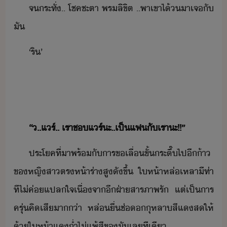
จระทั่​..​ ​โชคชะตา​ ​พร​ลิขิต​ ​..​พา​เขา​ไ้​​า​เจ​ั​
ั
‘​ริ​’
​ ​ ​ ​ ​ ​ ​ ​ ​ ​ ​ ​ ​
​ ​
​“​.​.​แร์​..​ ​เรา​ช​แร์​ะ​..​เป็​แฟ​ั​เรา​ะ​!​!​”​
ประโค​ที่า​พร้ั​าร​ข​เลื่ขั้​ระึ​๊​ไป​ี​้า​
ข​หญิสา​ตรห้า​ร่า​สู​ั​ขึ้​ ​ ​ให้า​หล่เหลา​ีท​่า​
ที​ไ่​ค่​แปลใจ​เื่จา​ี​ฝ่า​สารภาพ​รั​ ​แต่​เป็าร​
ครุ่คิ​เสีา​​่า​ ​หล่​ื่​ช่​ุหลา​สีแ​ส​ให้​
้​ให้า​แ่ำ​ไ่​แพ้​สี​ข​ั​เล​ทีเี