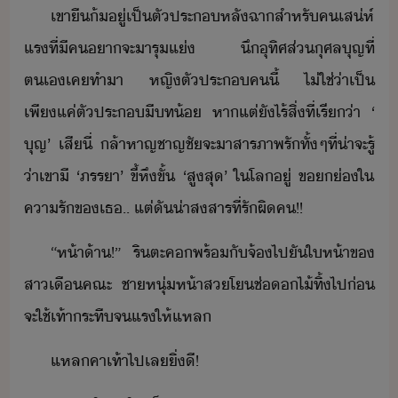
เขา​ื​้​ู่​เป็ตั​ประ​หลัฉา​สำหรั​ค​เส่ห์​
แร​ที่​ี​ค​า​จะ​ารุ​แ่​ ​ึ​ุทิศ​ส่ุศล​ุญที​่​
ตเ​เค​ทำ​า​ ​หญิ​ตัประ​ค​ี้​ ​ไ่ใช่​่า​เป็​
เพีแค่​ตัประ​ี​ท​้​ ​หาแต่​ั​ไร้​สิ่​ที่​เรี่า​ ​‘​
ุญ​’​ ​เสีี​่​ ​ล้าหาญ​ชาญชั​จะ​าสา​รภา​พรั​ทั้ๆที่​่าจะ​รู้​
่า​เขา​ี​ ​‘​ภรรา​’​ ​ขี้หึ​ขั้​ ​‘​สูสุ​’​ ​ใ​โล​ู่​ ​ข​่​ใ​
คารั​ข​เธ​..​ ​แต่​ั​่าสสาร​ที่รั​ผิค​!​!
“​ห้า้า​!​”​ ​ริ​ตะค​พร้ั​จ้​ไป​ั​ให้า​ข​
สา​เื​คณะ​ ​ชาหุ่​ห้า​ส​โ​ช่ไ้​ทิ้​ไป​่​
จะ​ใช้​เท้า​ระทื​จ​แร​ให้​แหล
แหล​คา​เท้า​ไป​เล​ิ่​ี​!