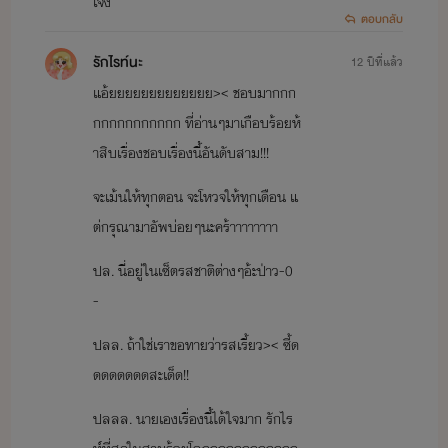
เจ่ง
ตอบกลับ
รักไรท์นะ
12 ปีที่แล้ว
แอ้ยยยยยยยยยยยยย>< ชอบมากกก
กกกกกกกกกกก ที่อ่านๆมาเกือบร้อยห้
าสิบเรื่องชอบเรื่องนี้อันดับสาม!!!
จะเม้นให้ทุกตอน จะโหวจให้ทุกเดือน แ
ต่กรุณามาอัพบ่อยๆนะคร้าาาาาาาา
ปล. นี่อยู่ในเซ็ตรสชาติต่างๆอ้ะป่าว-0
-
ปลล. ถ้าใช่เราขอทายว่ารสเรี้ยว>< ซี้ด
ดดดดดดดสะเด็ด!!
ปลลล. นายเองเรื่องนี้ได้ใจมาก รักไร