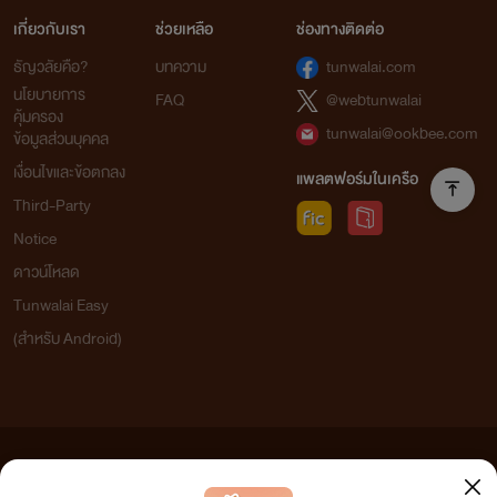
เกี่ยวกับเรา
ช่วยเหลือ
ช่องทางติดต่อ
ธัญวลัยคือ?
บทความ
tunwalai.com
นโยบายการ
FAQ
@webtunwalai
คุ้มครอง
tunwalai@ookbee.com
ข้อมูลส่วนบุคคล
เงื่อนไขและข้อตกลง
แพลตฟอร์มในเครือ
Third-Party
Notice
ดาวน์โหลด
Tunwalai Easy
(สำหรับ Android)
ข้อความที่ท่านได้อ่านจากเว็บไซต์นี้เกิดจากการเขียนโดยสาธารณชนและเผยแพร่โดยอัตโนมัติ ผู้ดูแล