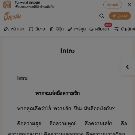
Tunwalai ธัญวลัย
เปิดแอป
เพื่อประสบการณ์ที่ดีกว่าบนมือถือ
เข้าสู่ระบบ
มาใหม่
หน้าแรก
นิยาย
อีบุ๊ก
การ์ตูน
ดรีมแชท
ธัญลิสต์
Intro
Intro
​ ​ ​ ​ ​ ​ ​ ​ ​ ​ ​ ​ ​หา​จะ​เ่ถึ​คารั​
พคุณ​คิ​่า​ไ้​ ​‘​คารั​’​ ​ี่​่ะ​ ​ั​คื​ะไร​ั​?
คื​คาสุข​ ​คื​คาทุข์​ ​คื​คาเศร้า​ ​คื​
คาสุ​สา​ ​คื​คา​หลล​ ​คื​คา​หาิต​ ​