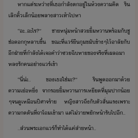
หาแต่​ระห่า​ที่​เธ​ำลั​ต​ู่​ใ​ห้​คาคิ​ ​ริ​
เลิ​คิ้​เล็้​พลา​สาเท้า​ไปหา
“​ะ​..​ะไร​?​”​ ​ชาหุ่​ห้า​ส​ิ้​หา​พร้ั​ชู​
ช่​ุหลา​ขึ้​ ​ขณะที่​แร์​ื​ุขั​ข้าๆ​ไ้าลั​ั​
ี​ฝ่า​ที่​ำลั​ไ้​เจ​คำ​่า​ซ​ฉิหา​ขจริ​ที่​เผล​า​
หลรั​ค​่า​แร์​เข้า
“​ี่​่ะ​..​ ​ข​เธ​ใช่​ะ​?​”​ ​ริ​พู​า​้​
คาเ่หิ่​ ​จา​ริ้​หา​าร​เหี​ที่​ุ​ปา​้​
ๆ​จ​ูเหื​ปีศาจร้า​ ​หญิสา​ถึั​ตัสั่​แร​เพราะ​
คาั​ที่​ถาโถ​เข้าา​ ​แต่​ไ่า​พัห้า​รั​ไป​ี​..
..​ส่​พระเ​แร์​็​ทำไ้​แค่​ส่าห้า​..