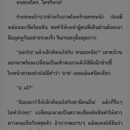
ค​ข​ใคร​..​ ​ใคร​็​ห​!
ร่า​ระห​้าปาค้า​ั​ภาพ​โหร้า​ตรห้า​ ​ ​่ที่​
หล่​จะ​รีร้​ลั่​ ​จ​ทำให้​เหล่า​ผู้ค​ที่​เิผ่า​ต้​เา​
ื​ุ​หูั​​่า​รเร็​ ​ริ​ระ​ตุ​ิ้​ุ​ปา
“​​ไป​!​ ​แล้​เลิ​คิ​ะไร​ั​ ​‘​ค​ข​ฉั​’​!​”​ ​เขา​ตะโ​
า​พร้​เปลี่เป็​เท้าสะเ​แล้​ใช้​ื​ี​ข้า​ชี้​
ให้า​ส​่า​ไ่ี​คำ​่า​ ​‘​า​’​ ​เล​แ้แต่​ิเี
“​.​.​เ๋​?​”
“​ฉั​่า​ให้​เลิ​คิ​ะไร​ั​สาี​คื่​!​ ​แล้็​รี​ๆ​
ไสหัไป​ซะ​!​”​ ​เปลี่​ลาเป็​ตา​เสีั​ลั่​ทำให้​สา​
า​คณะ​ถึั​ทรุตั​ ​้า​ปา​พะาๆ​ ​แ้​จะ​เค​ไ้ิ​่า​