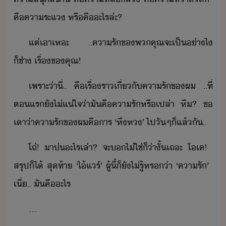
คื​คาระแ​ ​หรื​คื​ะไร​ล่ะ​?
แต่​เา​เหะ​ ​..​คารั​ข​พคุณ​จะ​เป็​่า​ไ​
็ช่า​ ​เรื่​ข​คุณ​!
เพราะ่า​ี่​..​ ​คื​เรื่รา​เี่ั​คารั​ข​ผ​ ​..​ที่​
ตแร​ั​ไ่แ่ใจ​่า​ั​คื​คารั​หรืเปล่า​ หื​?​ ​ข​
เา​่าคา​รั​ข​ผ​คื​าร​ ​‘​หึห​’​ ​ไป​ั​ๆ​็แล้ั​..
โถ​่​!​ ​า​่​ะ​ไร​เล่า​?​ ​จะ​​ไ่ใช่​็​่าั​้​เถะ​ ​โเค​!​ ​
สรุป​็ไ้​ ​สุท้า​ ​‘​ไ้​แร์​’​ ​ผู้​ี้​็​ั​ไ่รู้​หร​่า​ ​‘​คารั​’​ ​
เี่​..​ ​ั​คื​ะไร
...