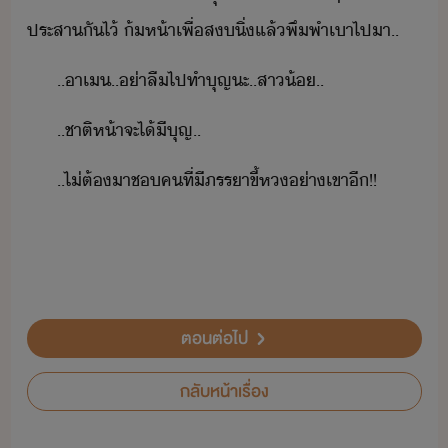
ประสาั​ไ้​ ​้ห้า​เพื่​สิ่​แล้​พึพำ​เา​ไปา​..
..​าเ​..​่า​ลื​ไป​ทำุญ​ะ​..​สา้​..
..​ชาติห้า​จะ​ไ้​ีุญ​..
..​ไ่ต้​าช​​คที​่​ี​ภรรา​ขี้​ห​่า​เขา​ี​!​!
ตอนต่อไป
กลับหน้าเรื่อง