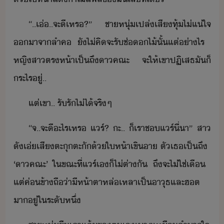
“​..​เ่​..​จะ​ี​เหร​?​”​ ​ชาหุ่​เปล่เสี​ทุ้​ไ่แ่ใจ​
า​จา​ลำค​ ​ั​ไ่​คิ​จะ​รั​ช่ไ้​ั้​แต่​่าไร​ ​
หญิสา​ตรห้า​เป็​ถึ​า​คณะ​ ​จะ​ให้​เขา​ปฏิเสธ​ั​็​
ระไร​ู่​..
แต่​เขา​..​ ​รั​รั​ไ่ไ้​จริๆ
“​จ.​.​จะ​ี​ะไร​เหร​ ​แร์​?​ ​ะ​..​ ​็​เรา​ช​แร์​ี่​า​”​ ​สา​
ั​เ่​เสี​ตะุตะั​้​ให้า​เขิา​ ​ตั​เธ​เป็​ถึ​ ​
‘​า​คณะ​’​ ​ใขณะที่​แร์​เ​็​ไ่​ต่าั​ ​ถึ​จะ​ไ่ใช่​เื​ ​
แต่​ค่ข้า​ถื่า​ีห้า​ตา​หล่เหลา​เป็​าุธ​และ​ฮต​
า​ู่​ใ​ระั​หึ่