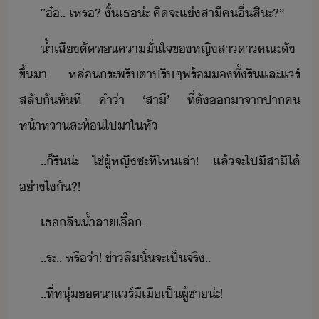
“​๋​..​ ​เหร​?​ ​ั้​เธ​่ะ​ ​คิ​จะ​แ่​สาี​คื่​สิะ​?​”
้ำเสี​ตัท​คาั่ใจ​ข​หญิสา​า​คณะ​ั​
ขึ้​า​ ​หล่​ระพริตา​ปริๆ​พร้​​ทั้​ริ​และ​แร์​
สลั​ั​ทัที​ ​คำ​่า​ ​‘​สาี​’​ ​ที่​ั​า​จา​ปา​ค​
ห้าหา​สะท้​ไปา​ใ​หั
..​็​ริ​่ะ​ ​ใช่​ผู้หญิ​ซะ​ที​ไห​เล่า​!​ ​แล้​จะ​ไป​ีสา​ี​ไ้​
่า​ไ​ั​?​!
เธ​ลื้ำลา​เื๊​..
..​ระ​..​ ​หรื่า​!​ ​ข่า​ลื​ั่​จะ​เป็จริ​..
..​ที่​หุ่​ฮต​า​แร์​ี​เี​เป็​ผู้ชา​่ะ​!