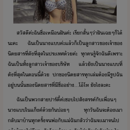
สัสี​ค่ะ​ฉั​ชื่​เหืฝั​ค่ะ​ ​เรี​สั้​ๆ​่า​ฝั​เฉๆ​็ไ้​
ะคะ​ ​ฉั​เป็​าแ​ค่ะ​แล้็​เป็​ลูสา​ข​เจ้าข​
ิตสาร​ที่​ัที่​สุ​ใประเทศ​้​ค่ะ​ ​ทุค​รู้จั​ฉั​ี​เพราะ​
ฉั​เป็​ทั้​ลูสา​เจ้าข​ริษัท​ ​แล้ั​เป็​าแ​ที่​
ัที่​สุ​ใ​ตี้​้​ ​ป​ข​ิตสาร​ทุ​เล่​ต้​ี​รูป​ฉั​
ู่​​ั้​ข​ิตสาร​ที่​ีชื่​่า​...​โ้โห​ ​ัไ​ละ​คะ​
ฉั​เป็​พ​สา​ปาร์ตี้​ค่ะ​ช​ไป​สัสรรค์​ั​เพื่​ๆ​
าแ​ใ​แ็ค์​้ั​่ๆ​ ​ทุั​ฉั​จะ​ต้​เา​
ลัา​้า​ทุครั้​จ​พ่​ั​แ่​ฉั​ลั​่า​ฉั​จะ​เา​จ​ไป​