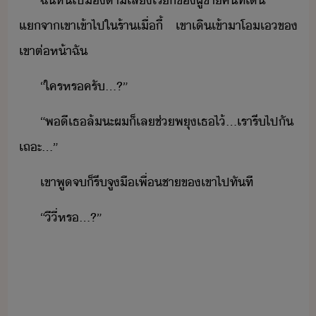
แจา​เขา​เข้าไป​ใ​ร้า​เื่ี้​ ​เขา​เิ​เข้าา​โ​เ​ข​
เขา​ต่ห้า​ฉั
“​ใคร​หร​ครั​...?​”
“​พี​เธ​ล้​ะ​ผ​็​เล​ช่​พุ​เธ​ไ้​...​เรา​รี​ไป​ั​
เถะ​...​”
เขา​พู​จ​็​รี​จูื​เพื่ชา​ข​เขา​ไป​ทัที​
“​ี​ี่​หร​...?​”