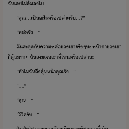
ฉั​เล​ไ่​ล้​ล​ไป​
“​คุณ​...​เป็​ะไร​หรืเปล่า​ครั​...?​”
“​หล่​จั​...​”
ฉั​สะุ​ั​คา​หล่​ข​เขา​จริๆ​ะ​ ​ห้าตา​ข​เขา​
็​คุ้​า​ๆ​ ​ฉั​เค​เจ​เขา​ที่ไห​หรืเปล่า​ะ​
“​ทำไ​ฉั​ถึ​คุ้ห้า​คุณ​จั​...​”
“​....​”​
“​คุณ​...​”
“​ี​ี่​ครั​...​”
ฉั​หัไป​ตา​เสี​เรี​ข​ผู้ชา​คที​่​เิ​