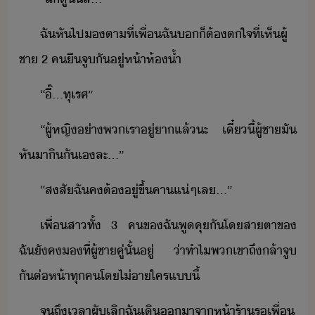
ฉั​หัไป​ตา​ที่​เพื่​ฉั​​็​ต้​ตใจ​ที่​เห็​ผู้
ชา​ ​2​ ​ค​ื​จู​ั​ู่​ห้า​ห้้ำ​
“​ี๊​...​ทุเรศ​”
“​ผู้หญิ​่า​พเรา​ู่​า​แล้​ะ​ ​เี๋ี้​ผู้ชา​ั​
หัา​ิั​เ​ละ​...​”
“​สสั​ฉั​ค​ต้​ู่​ขึ้คา​แ่ๆ​เล​...​”
เพื่​สา​ทั้​ ​3​ ​ค​ข​ฉั​พูคุ​ั​โ​สาตา​ข​
ฉั​ัค​​ที่​ผู้ชา​คู่​ั้​ู่​ ​่า​ทำไ​พเขา​ถึ​ล้า​จู​
ัต​่​ห้า​ทุค​โ​ไ่า​ใคร​แี้​
จถึ​เลา​ผั​เลิ​ฉั​เิ​า​จา​ห้า​ร้า​ร​เพื่​