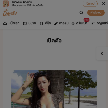
Tunwalai ธัญวลัย
เปิดแอป
เพื่อประสบการณ์ที่ดีกว่าบนมือถือ
เข้าสู่ระบบ
มาใหม่
หน้าแรก
นิยาย
อีบุ๊ก
การ์ตูน
ดรีมแชท
ธัญลิสต์
เปิดตัว