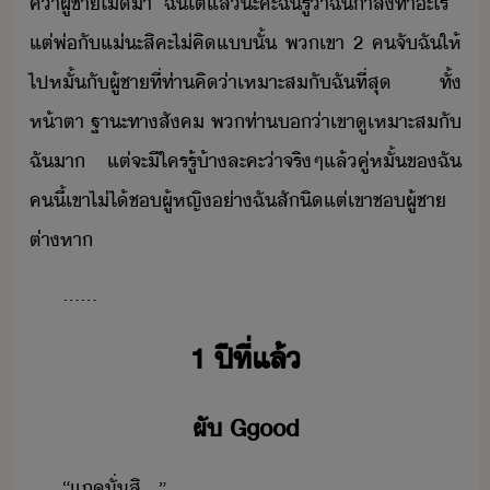
ค้า​ผู้ชา​ไ่ี​า​ ​ฉั​โต​แล้​ะคะ​ฉั​รู้​่า​ฉั​ำลั​ทำ​ะไร​ ​
แต่​พ่​ั​แ่ะ​สิคะ​ไ่​คิ​แ​ั้​ ​พเขา​ ​2​ ​ค​จั​ฉั​ให้​
ไป​หั้​ั​ผู้ชา​ที่​ท่า​คิ​่า​เหาะส​ั​ฉัที​่​สุ​ ​ทั้​
ห้าตา​ ​ฐาะ​ทาสัค​ ​พ​ท่า​่า​เขา​ู​เหาะส​ั​
ฉั​า​ ​แต่​จะ​ี​ใคร​รู้​้า​ละ​คะ​่า​จริๆ​แล้​คู่หั้​ข​ฉั​
ค​ี้​เขา​ไ่ไ้​ช​ผู้หญิ​่า​ฉั​สัิ​แต่​เขา​ช​ผู้ชา​
ต่าหา​
......
1​ ​ปี​ที่แล้​
ผั​ ​Ggood​
“​แ​ู​ั่สิ​...​”