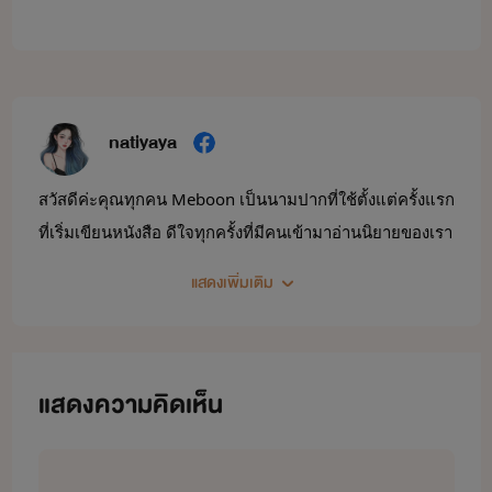
natiyaya
สวัสดีค่ะคุณทุกคน Meboon เป็นนามปากที่ใช้ตั้งแต่ครั้งแรก
ที่เริ่มเขียนหนังสือ ดีใจทุกครั้งที่มีคนเข้ามาอ่านนิยายของเรา
ในนามปากกา Meboon อยากให้ทุกคนรู้จักนิยายของเรา
แสดงเพิ่มเติม
มากขึ้น คอมเม้นที่ทุกคนทั้งติทั้งชมทำให้เป็นแรงผลักดันที่ดี 
ยิ่งทำให้เราอยากยิ่งพยายามมากยิ่งขึ้นในการที่จะพัฒนาตัว
เองต่อไป เรื่องไหนที่ผิดพลาดประโยคไหนที่ไม่ถูกต้องขอ
แสดงความคิดเห็น
น้อมรับทุกคำติชมนะคะ จะนำไปแก้ไขและปรับปรุงในผล
งานต่อไปค่ะผลงานทั้งหมดในนามปากกา Meboon ฝากด้วย
นะคะ 