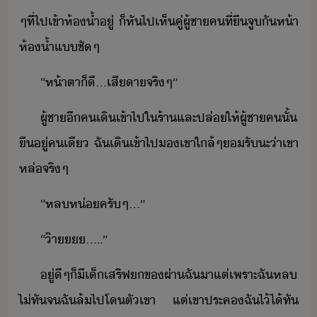
ๆ​ที่​ไป​เข้า​ห้้ำ​ู่​ ​็​หัไป​เห็​คู่​ผู้ชา​คที​่​ื​จู​ั​ห้า​
ห้้ำ​แ​ชัๆ​
“​ห้าตา​็ี​...​เสีา​จริๆ​”
ผู้ชา​ี​ค​เิ​เข้าไป​ใ​ร้า​และ​ปล่​ให้​ผู้ชา​ค​ั้​
ื​ู่​คเี​ ​ฉั​เิ​เข้าไป​​เขา​ใล้​ๆ​รั​ะ​่า​เขา​
หล่​จริๆ​
“​หล​ห่​ครั​ๆ​...​”
“​๊า​.​....​”
ู่ีๆ​็​ี​เ็​เส​ริฟ​​ข​ผ่า​ฉั​า​แต่​เพราะ​ฉั​หล​
ไ่ทั​จ​ฉั​ล้​ไป​โ​ตั​เขา​ ​แต่​เขา​ประค​ฉั​ไ้​ไ้​ทั​