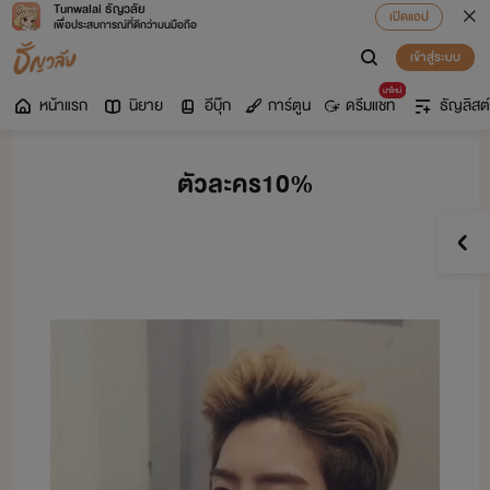
Tunwalai ธัญวลัย
เปิดแอป
เพื่อประสบการณ์ที่ดีกว่าบนมือถือ
เข้าสู่ระบบ
มาใหม่
หน้าแรก
นิยาย
อีบุ๊ก
การ์ตูน
ดรีมแชท
ธัญลิสต์
ตัวละคร10%