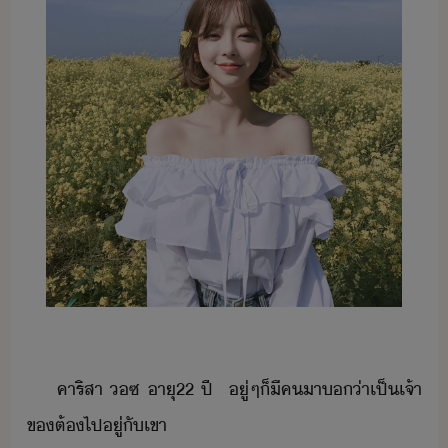
คาริ​สา​ ​ซ​ ​าุ​22​ ​ปี​ ​ ​ู่​ๆ​็​ี​ค​า​​่า​เป็เจ้า
ข​ต้​ไป​ู่​ั​เขา