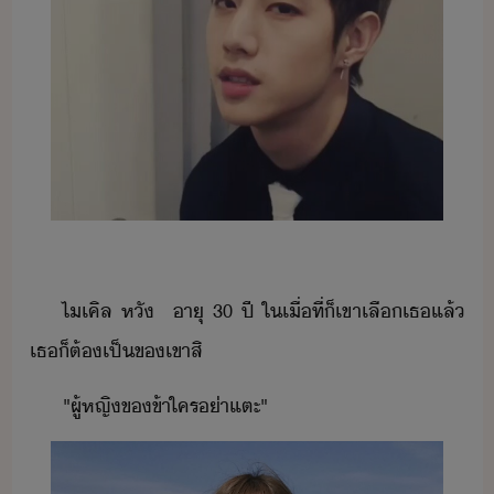
ไเคิล​ ​หั​ ​​​ ​าุ​ ​30​ ​ปี​ ​ใเื่​ที่​็​เขา​เลื​เธ​แล้​
เธ​็​ต้​เป็​ข​เขา​สิ
"​ผู้หญิ​ข​ข้า​ใคร​่า​แตะ​"