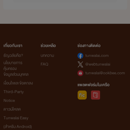
เกี่ยวกับเรา
ช่วยเหลือ
ช่องทางติดต่อ
ธัญวลัยคือ?
บทความ
tunwalai.com
นโยบายการ
FAQ
@webtunwalai
คุ้มครอง
tunwalai@ookbee.com
ข้อมูลส่วนบุคคล
เงื่อนไขและข้อตกลง
แพลตฟอร์มในเครือ
Third-Party
Notice
ดาวน์โหลด
Tunwalai Easy
(สำหรับ Android)