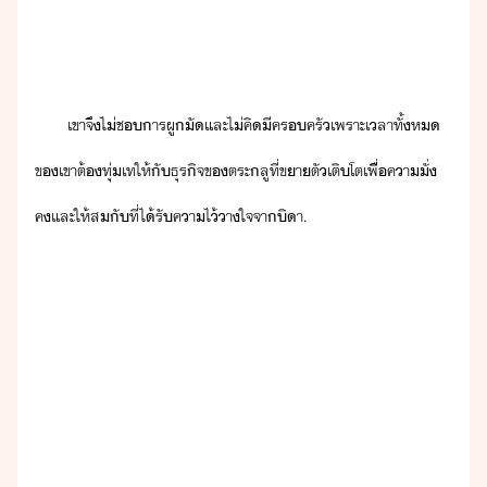
เขา​จึ​ไ่​ช​ารผู​ั​และ​ไ่​คิ​ีครครั​เพราะ​เลา​ทั้ห​
ข​เขา​ต้​ทุ่เท​ให้​ั​ธุริจ​ข​ตระลู​ที่​ขาตั​เติโต​เพืี​่​คา​ั่​
ค​และ​ให้​ส​ั​ที่​ไ้รั​คาไ้าใจ​จา​ิา​.