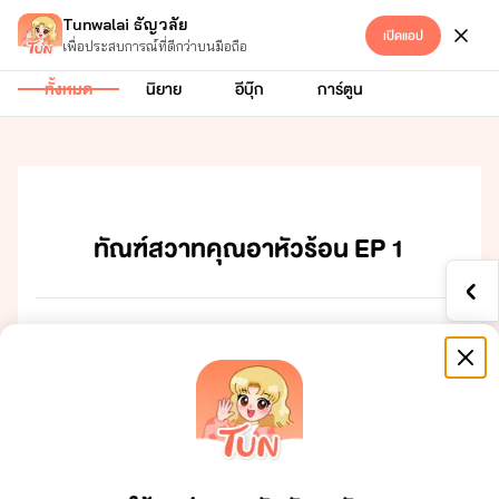
Tunwalai ธัญวลัย
เปิดแอป
Hetero
เข้าสู่ระบบ
เพื่อประสบการณ์ที่ดีกว่าบนมือถือ
ทั้งหมด
นิยาย
อีบุ๊ก
การ์ตูน
ทัณฑ์สวาทคุณอาหัวร้อน EP 1
ณ​ ​เื​แห่หึ​่​ข​รัฐ​แคลิฟร์เี
คลาร​์​โฮ​แ์​ิธ​ ​ัธุริจ​หุ่​ใหญ่​ัฉรรจ์​ ​าุ​ ​45​ ​ปี​ ​
เป็เจ้าข​หู่เาะ​หึ่​และ​เป็​ผู้ีิทธิพล​า​ค​หึ่​ที่​รู้จั​และ​