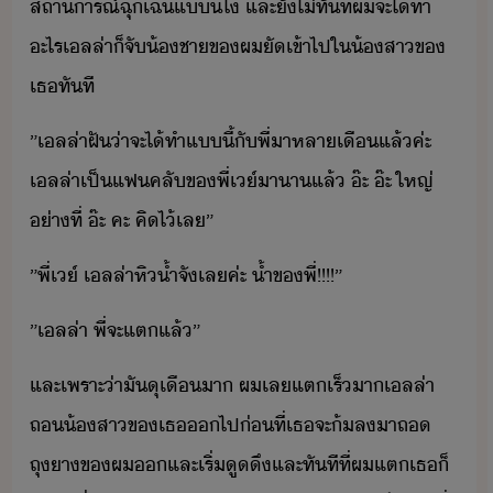
สถาารณ์​ฉุเฉิ​แี้​ไ​ ​และ​ั​ไ่ทั​ที่​ผ​จะ​ไ้​ทำ​
ะไร​เล​ล่า​็​จั​้ชา​ข​ผ​ั​เข้าไป​ใ​้สา​ข​
เธ​ทัที
”​เล​ล่า​ฝั​่า​จะ​ไ้​ทำ​แี้​ั​พี่​า​หลา​เื​แล้​ค่ะ​ ​
เล​ล่า​เป็​แฟคลั​ข​พี่​เ์​าา​แล้​ ​๊ะ​ ​๊ะ​ ​ใหญ่​
่าที่​ ​๊ะ​ ​คะ​ ​คิ​ไ้​เล​”
”​พี่​เ์​ ​เล​ล่า​หิ​้ำ​จั​เล​ค่ะ​ ​้ำ​ข​พี่​!​!​!​!​”
”​เล​ล่า​ ​พี่​จะ​แต​แล้​”
และ​เพราะ่า​ั​ุ​เื​า​ ​ผ​เล​แต​เร็​า​เล​ล่า​
ถ​้สา​ข​เธ​​ไป​่ที่​เธ​จะ​้ล​าถ​​
ถุา​ข​ผ​​และ​เริ่​ูึ​และ​ทัทีที่​ผ​แต​เธ​็​