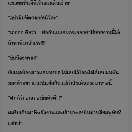
แข​ผ​ทัทีที่​เห็​ผ​เิ​เข้าา
“​่า​ลื​ที่​ตล​ั​ไ้​ละ​”​
“​เ​ ​คื​่า​ ​..​ ​พ่​ั​แ่​เส​จะ​​ค่าใช้จ่า​า​ี้​ให้​
ถ้า​พา​พี่​าสำ​เร็จ​!​!​!​!​”
“ั​​้​​ทรศ​”​
ั​เล​้สา​แส​ทรศ​ ​ไ่เค​ไ้ใจ​ะไร​ไ้​เล​ผ​หั​
​ซ้า​ขา​และ​ั่​พ่​ั​แ่​ำลั​เิ​ตร​าทา​ี้​
“​ฝาไ้่​เถะั​ตัี​!​!​!​”
ผ​รี​เิ​าที​่​หลั​า​และ​เข้าา​หล​ใ​่า​สีชพู​ทัที​ ​
แต่ท่า​....