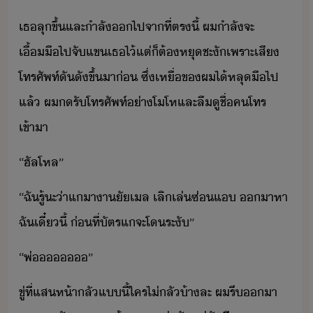
เธ​ลุขึ้​และ​ำลั​​ไป​จา​ที่​ตรี้​ ​ผ​ำลัจะ​
เื้ื​ไป​จั​แข​เธ​ไ้​แต่​็​ต้​หุชะั​เพราะ​เสี​
โทรศัพท์​ั​ั​ขึ้​า​่​ ​ซึ่​เหื่​ข​ผ​ไ้​หลุื​ไป​
แล้​ ​ผ​​รัโทรศัพท์​่า​โโห​และ​ลื​ู​ชื่​คโทร​
เข้าา
“​ฮัลโหล​”
“​ฉั​รู้​ะ​่า​แา​าั​เล​ ​เลิเล่​ซ่​แ​ ​า​หา​
ฉั​เี๋ี้​ ​่ที่​ัตร​แ​จะ​โ​ระั​”
“​พ่​​​​”​
ขู่​ที่​แส​ห้า​ลั​แี้​ใคร​ไ่​ลั​้า​ละ​ ​ผ​รี​า​