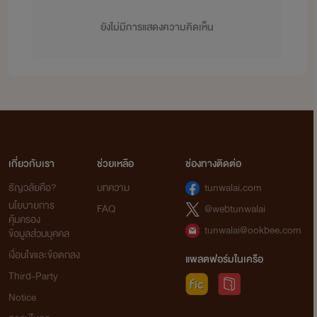
ยังไม่มีการแสดงความคิดเห็น
เกี่ยวกับเรา
ช่วยเหลือ
ช่องทางติดต่อ
ธัญวลัยคือ?
บทความ
tunwalai.com
นโยบายการ
FAQ
@webtunwalai
คุ้มครอง
tunwalai@ookbee.com
ข้อมูลส่วนบุคคล
เงื่อนไขและข้อตกลง
แพลตฟอร์มในเครือ
Third-Party
Notice