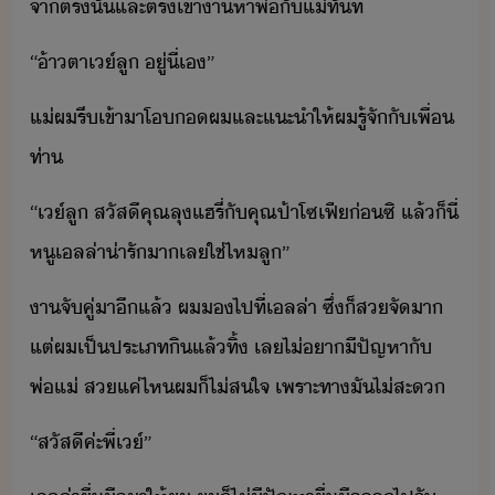
จา​ตร​ั​และ​ตร​เข้าา​หา​พ่​ั​แ่​ทัที
“​้า​ตา​เ์​ลู​ ​ู่​ี่เ​”
แ่​ผ​รี​เข้าา​โ​ผ​และ​แะำ​ให้​ผ​รู้จั​ั​เพื่​
ท่า
“​เ์​ลู​ ​สัสี​คุณ​ลุ​แฮ​รี่​ั​คุณป้า​โซ​เฟี​่​ซิ​ ​แล้็​ี่​
หู​เล​ล่า​่ารั​า​เล​ใช่ไห​ลู​”
า​จัคู่​า​ีแล้​ ​ผ​​ไป​ที่​เล​ล่า​ ​ซึ่​็​ส​จั​า​ ​
แต่​ผ​เป็​ประเภท​ิ​แล้​ทิ้​ ​เล​ไ่​า​ีปัญหา​ั​
พ่แ่​ ​ส​แค่ไห​ผ​็​ไ่ส​ใจ​ ​เพราะ​ทา​ั​ไ่​สะ
“​สัสี​ค่ะ​พี่​เ์​”