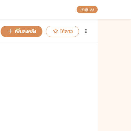
เข้าสู่ระบบ
เพิ่มลงคลัง
ให้ดาว