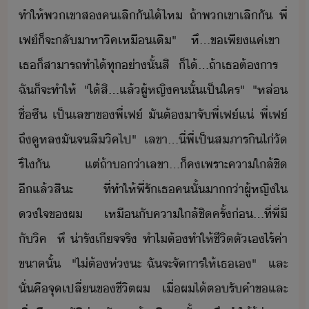
ทำให้​พเขา​ส​คเลิ​ั​ไ้​ไห​ ​ถ้า​พเขา​เลิั​ ​พี่​
เฟ​์​็​จะ​ลัา​หาิค​เหืเิ​"​ ​ ​หึ​...​ข​เพีแค่​เขา​ ​
เธ​็​สาารถ​ทำไ้​ทุ่า​ั้​สิ​ ​็ไ้​...​ถ้า​เธ​ต้าร​ ​
ฉั​็​จะ​ทำให้​ ​ ​"​ไ้​สิ​...​แล้​ผู้หญิ​ค​ั้​เป็​ใคร​"​ ​ ​"​หล่​
ชื่​ซี​ ​เป็​เลขา​ข​พี่​เฟ​์​ ​ัต​้​​า​จั​พี่​เฟ​์​แ่​ ​พี่​เฟ​์​
ถึ​ู​หล​ั​จ​ลื​ิค​ไป​"​ ​ ​เลขา​...​ี่​พี่​เป็​สภาร​ิ​ไ่​ั​
รึ​ไ​ั​ ​ ​แต่​ถ้า​่า​เลขา​...​็​ค​เพราะ​คาใล้ชิ​
ีแล้​สิะ​ ​ที่​ทำให้​พี่​รั​เธ​ค​ั้​า่า​ผู้หญิ​ใ​
ใจ​ข​ผ​ ​ ​ ​เหืั​คาใล้ชิ​ครั้่​...​ที่​พี่​ี​
ั​ิค​ ​ ​หึ​ ​่ารัเีจ​จริ​ ​ทำไ​ต้​ทำให้​ชีิต​ตัเ​ไร้ค่า​
ขา​ั้​ ​ ​"​ไ่ต้​ห่​ะ​ ​ฉั​จะ​จัาร​ให้​เธ​เ​"​ ​ ​และ​
ั่​คื​จุ​เปลี่​ข​ชีิต​ผ​ ​เื่​ผ​ไ้​ตรั​คำข​และ​