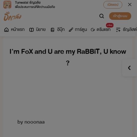
Tunwalai ธัญวลัย
เปิดแอป
เพื่อประสบการณ์ที่ดีกว่าบนมือถือ
เข้าสู่ระบบ
มาใหม่
หน้าแรก
นิยาย
อีบุ๊ก
การ์ตูน
ดรีมแชท
ธัญลิสต์
I'm FoX and U are my RaBBiT, U know
?
by​ ​nooonaa