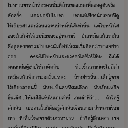
ไปหา​เลขา​ห้า​ห้​ค​ั้​ที่​้า​ข​เธ​เพื่​ขู​ตัจริ​
สัครั้​ ​แต่​ผ​ลั​ไ่​เจ​ ​เจ​แต่เพี​้ชา​ที่​ู​
ไร้เีสา​และ​่แ​จ​่าหั่ไส้​เท่าั้​ ​แต่​ให้า​ใส​
ข​ั​็​ทำให้​ผ​ิ่​​ู่​หลา​ิ​ ​ั​เหืั​่า​ั​
ึูสาตา​ผ​ไป​และ​ั่​็​ทำให้​ผ​เริ่​คิ​ะไร​า่า​
​ ​ ​คจะ​ใช้ใ​ห้า​และ​ตา​ใส​ซื่​ี่​สิะ​ ​ถึ​ไ้​
หลล่​ผู้ชา​ให้​าติ​ั​ ​ ​หึ​...​ั้​า​็​ค​ไ่ีค่า​
เหืั​พี่สา​า​ั่แหละ​ ​ ​ถ้า่าั้​...​เ็ผู้ชา​
ไร้เีสา​ค​ี้​ ​ั​จะ​เป็​คที​่​ผ​เลื​ ​ั​เป็​เหื่​
ชั้เลิศ​...​ให้​ผ​ใช้​เล่​ใ​เ​ล่า​ี้​ ​เ​ล่า​ที่่า​...​ ​ ​ถ้า​ิค​รู้
สึ​เจ็​ ​เธ​ค​ั้​็​ต้​รู้สึ​เจ็​เจี​ตา​่า​หลา​ร้​
เท่า​...​ที่​เห็​้ชา​ตัเ​ทรา​ ​ ​ถ้า​ิค​รู้สึ​เหา​ ​เธ​