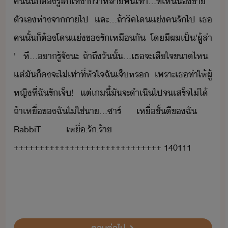
ค​ั้​็​ต้​รู้สึ​เหา​่า​หลา​พั​เท่า​...​ที่​เห็​้ชา​
ตัเ​ห่า​จา​า​ไป​ ​ ​และ​...​ถ้า​ิค​โ​แ่​ครั​ไป​ ​เธ​
ค​ั้​็​ต้​โ​แ่​ขรั​เหืั​ ​ ​โ​ี​ผ​เป็​'​ผู้ล่า​
'​ ​ ​หึ​...​ารู้​จั​ะ​ ​ถ้า​ถึ​ัั้​...​เธ​จะ​เสีใจ​ขา​ไห​ ​
แต่​ั​็​คจะ​ไ่​เท่าที่​หัใจ​ฉั​เจ็​หร​ ​เพราะ​เธ​ทำให้​ผู้
หญิ​ที่​ฉั​รั​เจ็​!​ ​ ​แต่​เ​ี้​ั​จะ​ำเิ​ไป​จ​เสร็จ​ไ่ไ้​ ​
ถ้า​เหื่​ข​ฉั​ไ่ใช่​า​...​ซาร์​ ​ ​เหื่​ชั้ี​ข​ฉั​ ​ ​
RabbiT​ ​เหื่​.​รั​.​ร้า​ ​ ​ ​ ​
+++++++++++++++++++++++++++++​ ​140111