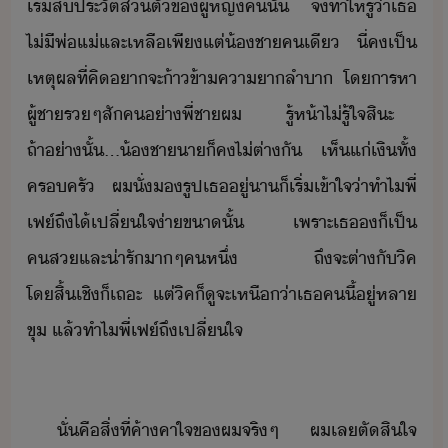
เริ่​สื​ประัติส่ตั​ข​ผู้หญิ​ค​ั้​ ​จึ​ทำให้​รู้​่า​เธ​
ไ่ี​พ่แ่​และ​เหลื​เพีแต่​้ชา​คเี​ ​ี่​ค​เป็​
เหตุผล​ที่​คิ​า​จะ​้า​ข้า​คาาลำา​ ​โ​าร​หา​
ผู้ชา​ร​ๆ​สั​ค​่า​พี่ชา​ผ​ ​ ​รู้​ห้า​ไ่รู้​ใจ​สิะ​ ​
ถ้า่าั้​...​้ชา​า​็​ค​ไ่​ต่าั​ ​ ​เห็แ่​เิ​ทั้​
ครครั​ ​ ​ผ​ั่​​รูป​เธ​ู่า​็​เริ่​เข้าใจ​่า​ทำไ​พี่​
เฟ​์​ถึ​ไ้​เปลี่ใจ​่า​ขา​ั้​ ​เพราะ​เธ​​็​เป็​
คส​และ​่ารั​า​ๆ​ค​หึ่​ ​ถึ​จะ​ต่า​ั​ิค​
โสิ้เชิ​็​เถะ​ ​แต่​ิค​็​ูจะ​เหื่า​เธ​ค​ี้​ู่​หลา​
ขุ​ ​แล้​ทำไ​พี่​เฟ​์​ถึ​เปลี่ใจ
ั่​คื​สิ่​ที่​ค้าคา​ใจ​ข​ผ​จริๆ​ ​ ​ผ​เล​ตัสิใจ​