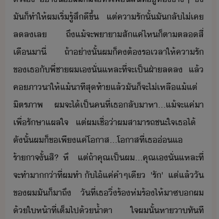
ั​็​ทำให้​ผ​เริ่​รู้สึ​ีขึ้​ ​ ​แต่​คารั​ั้​ั​ลั​ไ่เค​
ลล​เล​ ​ถึแ้​จะ​พาา​สั​แค่ไห​็ตา​ตล​สี่​
เื​าี​่​ ​ ​ถ้า่าั้​ผ​็​ค​ต้​รเลา​ให้​คารั​
ข​เธ​ั​พี่ชา​ผ​เ​ั่แหละ​ที่จะ​เป็​ฝ่า​ลล​ ​แล้​
ค​ภาา​ให้​แ้า​ที​สุท้า​แล้​ั​็​จะ​ไ่​เหลื​แ้แต่​
ิตรภาพ​ ​ ​ผ​จะ​ไ้​เป็​คที​่​เธ​ลัา​หา​...​แ้​จะ​แค่​า​
เพื่​รัษา​แผลใจ​ ​แต่​ผ​เชื่​่า​ผ​สาารถ​ชะใจ​เธ​ไ้​ ​
ัั้​ผ​็​ข​เพีแค่​โาส​...​โาส​ที่​เธ​่แ​ ​ ​
ร้าาจ​ั้​สิ​?​ ​หึ​ ​ ​แต่​ถ้า​คุณ​เป็​ผ​...​คุณ​เ​ั่แหละ​ที่
จะ​ทำ​า่า​ที่​ผ​ทำ​ ​ั​ไ้​แค่​คำๆ​เี​ ​ ​'​รั​'​ ​ ​แต่​แล้​ั​
ข​ผ​ั​็​าถึ​ ​ัที่​เธ​ิ่​ร้ห่ร้ไห้​าซ​​ผ​
้​ให้า​ที่​เต็ไป้​้ำตา​ ​ใจ​ผ​ั้​หา​า​ทัที​