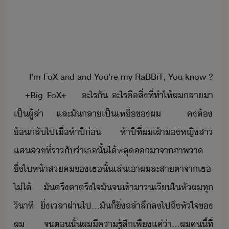
I​'​m​ ​FoX​ ​and​ ​and​ ​You​’​re​ ​my​ ​RaBBiT,​ ​You​ ​know​ ​?​
​ ​ ​ ​+Big​ ​FoX+​ ​ ​ ​ ​ะไร​ั​ ​ะไร​คื​สิ่​ที่​ทำให้​ผ​ลา​า​
เป็​ผู้ล่า​ ​และ​ั​ลาเป็​เหื่​ข​ผ​ ​ ​ค​ต้​
้ลั​ไป​เื่​ห้า​ปี่​ ​ห้า​ปี​ที่​ผ​เฝ้า​หญิสา​
แส​ส​ที่​ราั่า​เธ​ั้​ไ้​หลุ​า​จา​ภาพา​ ​
ิ่​ให้า​ส​ค​ข​เธ​ั้​เล่​เา​ผ​ละสาตา​จา​เธ​
ไ่ไ้​ ​ ​ัต​รึ​ตา​ตรึใจ​ั​จ​เข้าา​เี​ใ​หั​ผ​ทุ​
ิาที​ ​ ​ิ่​เลา​ผ่า​ไป​...​ั​็​ิ่​ถลำลึ​ล​ไป​ถึ​หัใจ​ข​
ผ​ ​ ​ ​จ​ตั้​ผ​ีคารู้สึ​เพีแค่​่า​...​ผ​ค​ี้​ที่​