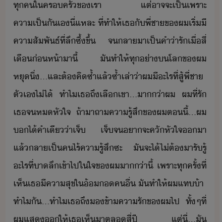
ทุค​ใ​ครครั​ข​เรา​ ​แต่​าจจะ​เป็​เพราะ​
คาเป็ัเ​ี่แหละ​ ​ที่​ทำให้​เธ​ั​พี่ชา​ข​ผ​เริ่​ี​
คาสัพัธ์​ที่​ลึซึ้​ขึ้​ ​จ​ลา​า​เป็​คำ​่า​รั​เื่​สี่​
เื่​ห้า​าี​้​ ​ ​ั​ทำให้​ทุ่า​​โล​ข​ผ​
หุิ่​...​และ​ต้​คิ​ซ้ำแล้ซ้ำเล่า​่า​ผ​ี​ะไร​ที่​สู้​พี่ชา​
ตัเ​ไ่ไ้​ ​ทำไ​เธ​ถึ​เลื​เขา​...​า่า​ผ​ ​ผ​ที่รั​
เธ​จ​ห​หัใจ​ ​ ​ถ้า​าถา​คารู้สึ​ข​ผ​ตี้​...​ผ​
​ไ้​คำ​เี​่า​เจ็​ ​เจ็​จ​า​จะ​คั​หัใจ​า​
แล้​ลาเป็​ค​ไร้คารู้สึ​ซะ​ ​ั​จะ​ไ้​ไ่ต้​ารั​รู​้​
ะไร​ที่​า​ลึ​เข้าไป​ใ​ใจ​ข​ผ​า่า​ี้​ ​เพราะ​ทุครั้ที่​
เห็​เธ​ีคาสุข​ใ​้​คื่​ ​ั​ทำให้​ผ​แท​้า​ ​
​ทำไ​ั​...​ทำไ​เธ​ถึ​ข้า​คารั​ข​ผ​ไป​ ​ทั้ๆที่​
ผ​แส​ให้​เธ​เห็​าต​ล​สี่​ปี​ ​แต่​ี่​...​ั​