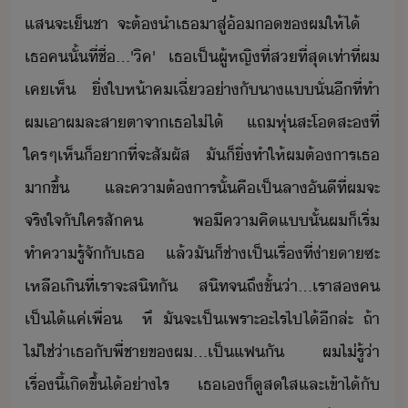
แส​จะ​เ็ชา​ ​จะ​ต้​ำ​เธ​าสู่​้​ข​ผ​ให้​ไ้​ ​ ​
เธ​ค​ั้​ที่​ชื่​...​'​ิค​'​ ​ ​เธ​เป็​ผู้หญิ​ที่​ส​ที่สุ​เท่าที่​ผ​
เค​เห็​ ​ิ่​ให้า​ค​เฉี่​่า​ั​าแ​ั่​ีที​่​ทำ​
ผ​เา​ผ​ละสาตา​จา​เธ​ไ่ไ้​ ​แถ​หุ่​สะโสะ​ที่​
ใครๆ​เห็​็​า​ที่จะ​สัผัส​ ​ั​็​ิ่​ทำให้​ผ​ต้าร​เธ​
าขึ้​ ​และ​คาต้าร​ั้​คื​เป็​ลา​ั​ีที​่​ผ​จะ​
จริใจ​ั​ใคร​สั​ค​ ​ ​พ​ี​คาคิ​แ​ั้​ผ​็​เริ่​
ทำคารู้จั​ั​เธ​ ​แล้​ั​็ช่า​เป็เรื่​ที่​่าา​ซะ​
เหลืเิ​ที่​เรา​จะ​สิท​ั​ ​สิท​จถึ​ขั้​่า​...​เรา​ส​ค​
เป็ไ้​แค่​เพื่​ ​ ​หึ​ ​ั​จะ​เป็​เพราะะไร​ไป​ไ้​ี​ล่ะ​ ​ถ้า​
ไ่ใช่​่า​เธ​ั​พี่ชา​ข​ผ​...​เป็​แฟ​ั​ ​ ​ผ​ไ่รู้​่า​
เรื่​ี้​เิขึ้​ไ้​่าไร​ ​เธ​เ​็​ู​สใส​และ​เข้า​ไ้​ั​