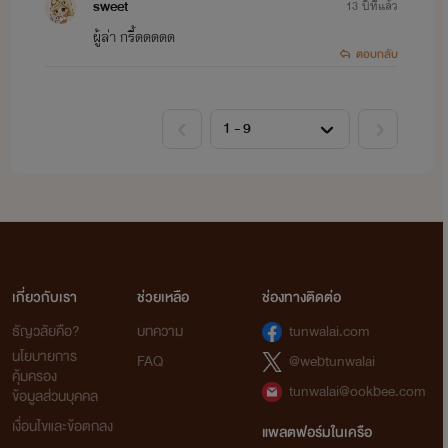
sweet
13 ปีที่แล้ว
ผู้ล่า กรี้ดดดดด
ตอบกลับ
เกี่ยวกับเรา
ช่วยเหลือ
ช่องทางติดต่อ
ธัญวลัยคือ?
บทความ
tunwalai.com
นโยบายการ
FAQ
@webtunwalai
คุ้มครอง
tunwalai@ookbee.com
ข้อมูลส่วนบุคคล
เงื่อนไขและข้อตกลง
แพลตฟอร์มในเครือ