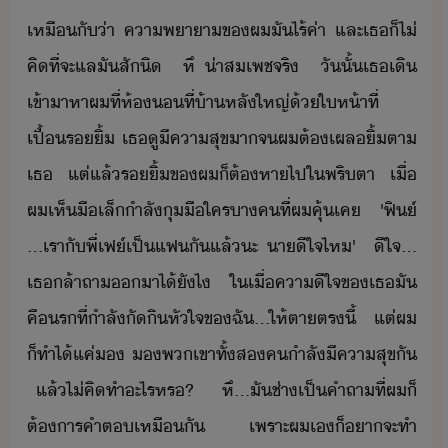
เหืั​่า​ ​คาพาา​ข​ผ​ั​ไร้ค่า​ ​และ​เธ​็​ไ่​
คิ​ที่จะ​แล​ั​สัิ​ ​ ​หึ​ ​่าสเพช​จริ​ ​ ​ัั้​เธ​เิ​
เข้าา​หา​ผ​ที่​ห้​ที่​้า​หลั​ใหญ่​้​ให้า​ที่​
เปื้​ริ้​ ​เธ​ู​ีคาสุข​า​จ​ผ​ต้​เผล​ิ้​ตา​
เธ​ ​แต่​แล้​ริ้​ข​ผ​็​ต้หา​ไป​ใ​พริตา​ ​เื่​
ผ​เห็​ื​เล็​ำลั​ุื​ใคร​าค​ที่​ผ​คุ้เค​ ​ ​'​ฟิ​์​
...​เรา​ั​พี่​เฟ​์​เป็​แฟ​ั​แล้​ะ​ ​า​ีใจ​ไห​'​ ​ ​ีใจ​...​
เธ​ล้า​ถา​า​ไ้​ัไ​ ​ใเื่​คาีใจ​ข​เธ​ั​
คื​ร​ที่​ำลั​ั​ิ​หัใจ​ข​ฉั​...​ให้​ตา​ตรี้​ ​ ​แต่​ผ​
็​ทำไ้​แค่​​ ​​พเขา​ทั้ส​ค​ำลั​ีคาสุข​ั​
​ ​แล้​ไ่​คิ​ทำ​ะไร​หร​?​ ​ ​ ​หึ​...​ั​ช่า​เป็​คำถา​ที่​ผ​็​
ต้าร​คำต​เหืั​ ​เพราะ​ผ​เ​็​า​จะ​ทำ​