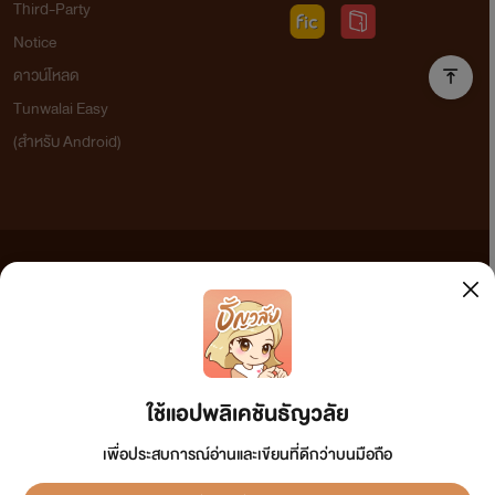
Third-Party
Notice
ดาวน์โหลด
Tunwalai Easy
(สำหรับ Android)
ข้อความที่ท่านได้อ่านจากเว็บไซต์นี้เกิดจากการเขียนโดยสาธารณชนและเผยแพร่โดยอัตโนมัติ ผู้ดูแล
เว็บไซต์แห่งนี้ไม่ได้เห็นด้วยและไม่ขอรับผิดชอบต่อข้อความใดๆ ทั้งสิ้น ดังนั้นผู้อ่านทุกท่านโปรดใช้
วิจารณญาณในการกลั่นกรองด้วยตนเอง และหากท่านพบข้อความใดๆ ที่ขัดต่อกฎหมายและศีลธรรม
กรุณาแจ้งมาที่ tunwalai@ookbee.com เพื่อทีมงานจะได้ดำเนินการในทันที ทั้งนี้ ทางเว็บไซต์ขอสงวน
ลิขสิทธิ์ตามพระราชบัญญัติลิขสิทธิ์ (ฉบับเพิ่มเติม) พ.ศ.2558
ใช้แอปพลิเคชันธัญวลัย
เพื่อประสบการณ์อ่านและเขียนที่ดีกว่าบนมือถือ