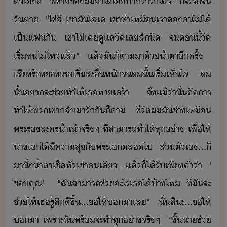
ตัเ​ี​ ​พี่ชา​ข​ผ​ถ้า​ไ้​เ่ปา​่า​รั​ใคร​...​็​จะ​รั​จ​
ั​ตา​ ​ ​"​ใช่​สิ​ ​เขา​ั​โลเล​ ​เขา​ทำ​เหื​เรา​ส​ค​ไ่ไ้​
เป็​แฟ​ั​ ​เขา​ไ่เค​ูแล​ิค​เล​สัิ​ ​จ​ตี้​ิค​
เริ่​ทไ่ไห​แล้​"​ ​แล้​ั​็ตา​า​้​​้ำ​ตา​ีครั้​ ​
เสีร้​ข​เธ​เริ่​สะื้​หั​จ​ผ​ั้​เริ่​เห็ใจ​ ​ผ​
ั้​า​จะ​ช่​ทำให้​เธ​หา​เศร้า​ ​ถึแ้่า​ั่​คื​าร​
ทำให้​พเขา​ลัา​รั​ั​็ตา​ ​ ​ชีิต​ผ​ั​ช่า​เหื​
พระร​ละคร้ำเ่า​จริๆ​ ​ที่สาา​รถ​ทำไ้​ทุ่า​ ​เพื่ให้​
าเ​ไ้​ีคาสุข​ั​พระเ​ตลไป​ ​ส่ตั​เ​...​็​
าั​่​้ำตาเช็หัเข่า​คเี​...​แล้็​ไ้รั​เพี​คำ​่า​ ​'​
ขคุณ​'​ ​ ​"​ฉั​สาารถ​ช่​ะไร​เธ​ไ้​้า​ไห​ ​ที่​ั​จะ​
ช่​ให้​เธ​รู้สึ​ีขึ้​...​ขให้​​า​เล​"​ ​ ​ั่สิ​ะ​...​ขให้​
​า​ ​เพราะ​ฉั​พร้​จะ​ทำ​ทุ่า​จริๆ​ ​ ​"​ั้​า​ช่​