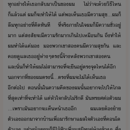
ทุ่า​ให้​เธ​ลัา​เป็​ข​ผ​ ​ไ่่า​จะ​้​ิธี​ไห​
็แล้แต่​ ​ผ​็​จะ​ทำให้​ไ้​ ​แต่​พ​เห็​เธ​ีคาสุข​...​ผ​็​
ลื​ทุ่า​ที่​คิ​ทัที​ ​ ​ที่จริ​ภาใใจ​ผ​็​ี​คา​ชั่​ู่​
า​ ​แต่​สสั​จะ​ี​คารั​าเิไป​เหืั​ ​ถึ​ทำให้​
ผ​ทำไ้​แค่​​ ​​พเขา​ส​ค​ีคาสุข​ั​ ​และ​
ค​ูแล​เธ​ู่ห่าๆ​ตรี้​จ้า​หลั​พเขา​ส​ค​ ​ ​
และ​ั่​็​ทำให้​ผ​ไ่​สาารถ​ที่จะ​ื​ู่​ตรจุ​ไห​ไ้​ี​ ​
จา​ที่​ข​ผ​ตรี้​...​ตร​ที่​ผ​จะ​ไ่ไ้​เห็​เธ​
ีต่ไป​ ​ตั้​ใ​คาคิ​ข​ผ​ั้​า​จะ​ไป​ให้​ไล​
ที่สุ​เท่าที่​จะ​ทำไ้​ ​แต่​หัใจ​ลั​ไ่​รัี​ ​ั​ทรศ​ต่ตั​ผ​
...​เพราะ​ั​า​จะ​เห็​ห้า​เธ​ี​ ​ ​ผ​เล​ต้​้า​
ตัเ​า​จา​้า​เพื่า​รัษา​แผลใจ​ตัเ​ที่​คโ​
ตัเ​ ​่า้​ผ​็​ี​ไ้​ทิ​เพื่สิท​ู่​ห้​ข้าๆ​ ​ซึ่​