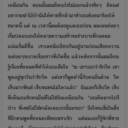
เหืั​ ​ตั้​ผ​คิ​ะไร​ไ่​​แล้​จริๆ​ ​คิ​แต่​
า​จะ​ฆ่า​ไ้้า​ั่​ให้​ตา​ที่​ล้าา​ทำ​เธ​ต้​าร​้​​ไห้​
ขา​ี้​ ​แต่​ ณ​ ​เลาี้​ผ​ต้​ูแล​เธ​่​ ​ผ​เล​ค่ๆ​
เริ่​ปล​เธ​ให้​คลา​คาเศร้า​จ​ร่า​าที​่​​ผ​
แ่​เริ่​ีขึ้​ ​เรา​เล​ั่​เี​ั​ู่า​่​เสีหา​
จะ​ค่ๆ​ระา​เรื่รา​ที่เิ​ขึ้​ ​แล้​หลัจาั้​ผ​ถึ​จะ​
รู้เรื่​ทั้ห​ที่​ทำให้​เธ​เสีใจ​ ​ ​"​ขะ​ ​เขา​่า​รั​ิค​ ​เขา​
พู​ู่​ทุั​่า​รั​ิค​ ​แต่​เขา​็​พู​คำ​ี้​ั​คื่​้​ ​ิค​
เจ็​า​ฟิ​์​ ​เจ็​จ​ทไ่ไห​แล้​"​ ​ ​ฉั​เ​็​เจ็​ิค​ ​เจ็​
ที่​เห็​เธ​รั​คื่​ที่​ไ่ใช่​ฉั​เหืั​ ​ ​"​เธ​คิา​ไปรึ​
ป่า​ ​พี่​เฟ​์​ไ่ใช่​ค​โลเล​แ​ั้​หร​"​ ​ถึใจ​จะ​เชื่​ใ​สิ่​
ที่​ี​คพู​ทั้ห​เพี​เพราะ​รั​ ​แต่​ผ​เ​็​รู้จั​พี่ชา​