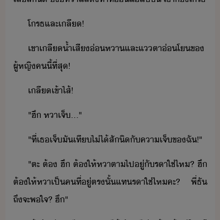
โรธ​และ​เลี​!
เขา​เลี​้ำเสี​่หา​และ​แตา​่โ​ข​
ผู้หญิ​ค​ี้​ที่สุ​!
เลี​เข้าไส้​!
"​ฮึ​ ​หา​เจ็​...​"
"​ที่​เธ​เจ็​ั​เที​ไ่ไ้​สัิ​ั​คาเจ็​ข​ฉั​!​"
"​ตะ​ ​ต้​ ​ฮึ​ ​ต้​ให้​หา​ตา​ไป​ู่​ั​รา​ใช่ไห​?​ ​ฮึ​
​ต้​ให้​หา​เป็​คที​่​ู่​ตรั้​แท​รา​ใช่ไห​คะ​?​ ​พี่​ธั​
ถึ​จะ​พใจ​?​ ​ฮึ​"​