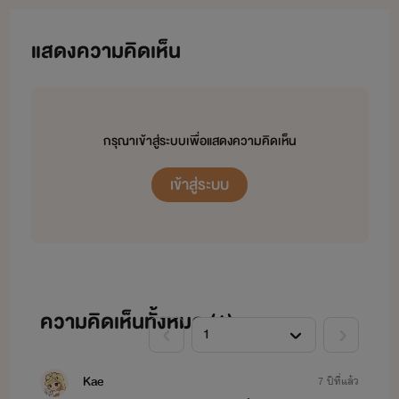
สามารถเข้ามาพูดคุย ติดตามไรต์ได้ที่เพจ
แสดงความคิดเห็น
กรุณาเข้าสู่ระบบเพื่อแสดงความคิดเห็น
E-book
MEB
ที่เดียวเท่านั้น ทุกคน
***สำหรับ
ไรต์จะวางขายแค่ที่
เข้าสู่ระบบ
สามารถหาโหลดได้โดยค้นหาชื่อเรื่องที่ต้องการ หรือ
ค้นหาจากชื่อผู้แต่ง
Solo'ss
นะคะ
ความคิดเห็นทั้งหมด (
1
)
ขอบคุณทุกคนที่ติดตามและสนับสนุนความสุขของ
Kae
7 ปีที่แล้ว