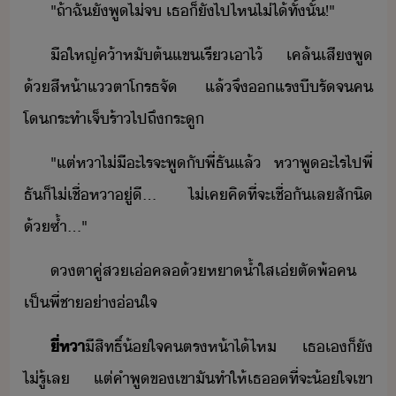
"​ถ้า​ฉั​ั​พู​ไ่​จ​ ​เธ​็​ั​ไป​ไห​ไ่ไ้​ทั้ั้​!​"​
ื​ใหญ่​ค้า​หั​ต้แข​เรี​เาไ้​ ​เคล้​เสีพู​
้​สีห้า​แตา​โรธจั​ ​แล้จึ​แร​ีรั​จ​ค​
โ​ระทำ​เจ็ร้า​ไป​ถึ​ระู
"​แต่​หา​ไ่ี​ะไร​จะ​พู​ั​พี่​ธั​แล้​ ​หา​พู​ะไร​ไป​พี่​
ธั​็​ไ่เชื่​หา​ู่ี​...​ ​ไ่เค​คิ​ที่จะ​เชื่​ั​เล​สัิ​
้ซ้ำ​...​"​
ตา​คู่​ส​เ่​คล​้​หา้ำ​ใส​เ่​ตัพ้​ค​
เป็​พี่ชา​่า​่ใจ
ี่​หา
ีสิทธิ์​้ใจ​คตร​ห้า​ไ้​ไห​ ​เธ​เ​็​ั​
ไ่รู้​เล​ ​แต่​คำพู​ข​เขา​ั​ทำให้​เธ​​ที่จะ​้ใจ​เขา​