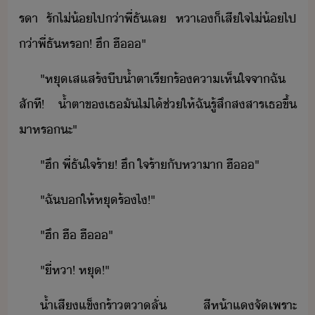
รา​ ​รั​ไ่้​ไป​่า​พี่​ธั​เล​ ​หา​เ​็​เสีใจ​ไ่้​ไป​
่า​พี่​ธั​หร​!​ ​ฮึ​ ​ฮื​​"
"​หุ​เสแสร้​ี้ำตา​เรีร้​คาเห็ใจ​จา​ฉั​
สัที​!​ ​้ำตา​ข​เธ​ั​ไ่ไ้​ช่​ให้​ฉั​รู้สึ​สสาร​เธ​ขึ้​
า​หร​ะ​"​
"​ฮึ​ ​พี่​ธั​ใจร้า​!​ ​ฮึ​ ​ใจร้า​ั​หาา​ ​ฮื​​"
"​ฉั​​ให้​หุ​ร้​ไ​!​"
"​ฮึ​ ​ฮื​ ​ฮื​​"​
"​ี่​หา​!​ ​หุ​!​"​
้ำเสี​แข็ร้า​ตา​ลั่​ ​สีห้า​แ​จั​เพราะ​