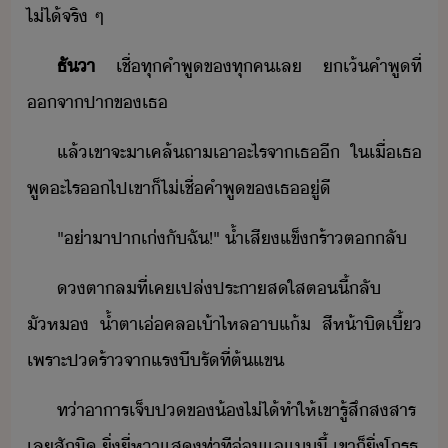
ไ่ไ้​จริ​ ​ๆ​
ธัา
​เชื่​ทุ​คำพู​ข​ทุค​เล​ ​เ้​คำพู​ที่​
จา​ปาข​เธ
แล้​เขา​จะ​า​เคล้​ถา​เา​ะไร​จา​เธ​ี​ ​ใเื่​เธ​
พู​ะไร​​ไป​เขา​็​ไ่เชื่​คำพู​ข​เธ​ู่ี
"​่า​าปา​เ่​ั​ฉั​!​"​ ​้ำเสี​แข็ร้า​ตลั​
ตา​ล​ที่​เค​เปล่ประา​สใส​ตี้​ลั​
ัห​ ​้ำตา​เ่​คล​เ้า​ไหล​า​แ้​ ​สีห้า​ิเี้​
เพราะ​ปร้า​จา​แร​ีรั​ที่​ต้แข
ท่า​าาร​เจ็ป​ข​้​ไ่ไ้​ทำให้​เขา​รู้สึ​สสาร​
เล​สัิ​ ​ิ่​ี่​หา​แสท่าที​่แ​แี้​ ​เขา​็​ิ่​โรธ