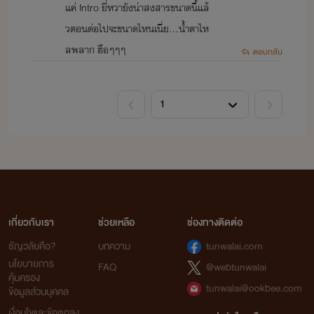
ไรต์นะคะ
🙏🏻รักกกกกกกกก 🖤💞
แค่ Intro ยี่หวายังน่าสงสารขนาดนี้แล้
วตอนต่อไปจะขนาดไหนเนี่ย...น้ำตาไห
ลพลาก ฮือๆๆๆ
ตอบกลับ
***นิยายเรื่องไหนออกเล่มอีบุ๊คกับทาง MEB แล้ว
ไรท์ขออนุญาตเปลี่ยนเป็นติดเหรียญเพียงเท่านั้น (ไม่ติดกุญแจ) นะคะ
-นิยายทุกเรื่องของไรท์-
เกี่ยวกับเรา
ช่วยเหลือ
ช่องทางติดต่อ
ธัญวลัยคือ?
บทความ
tunwalai.com
***สงวนลิขสิทธิ์ตามพระราชบัญญัติพุทธศักราช 2557
นโยบายการ
FAQ
@webtunwalai
ห้ามดัดแปลงบทความ คัดลอกและนำไปใช้บางส่วน
คุ้มครอง
และนำไปเผยแพร่ไม่ว่ากรณีใดๆทั้งสิ้น
tunwalai@ookbee.com
ข้อมูลส่วนบุคคล
โดยไม่ได้รับอนุญาต
เงื่อนไขและข้อตกลง