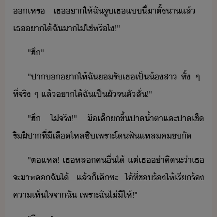
​เหร​ ​เธ​า​ให้​ฉั​จู​เธ​แี้​าตั​้​า​แล้​ ​
เธ​าไ้​ฉั​า​ไ่ใช่​หรืไ​!​"
"​ฮึ​"
"​ปา​​า​ให้​ฉั​รั​เธ​เป็​้สา​ ​ทั้​ ​ๆ​ ​
ที่จริ​ ​ๆ​ ​แล้​าไ้​ฉั​เป็​ผั​จ​ตัสั่​!​"​
"​ฮึ​ ​ไ่​จริ​!​"​ ​ื​เล็​ขึ้​ปา​้ำตา​และ​ปา​เช็​
ริฝีปา​ที่​ี​เลื​ไหล​ซิ​เพราะ​โ​ฟั​แหลค​ขั
"​ตแหล​!​ ​เธ​หล​คื่​ไ้​ ​แต่​เธ​่า​คิ​ะ​่า​เธ​
จะ​า​หล​ฉั​ไ้​ ​แล้็​เลิ​ซะ​ ​ไ้​ที่​ช​ร้ไห้​เรีร้​
คาเห็ใจ​จา​ฉั​ ​เพราะ​ฉั​ไ่ี​ให้​!​"