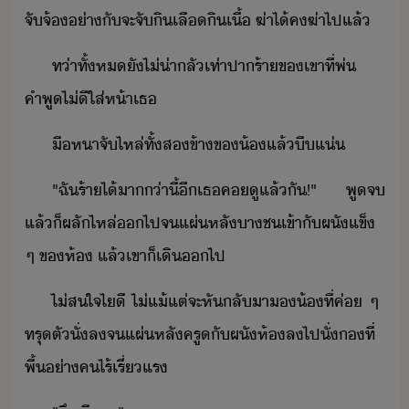
จั​จ้​่า​ั​จะ​จั​ิ​เลื​ิ​เื้​ ​ฆ่า​ไ้​ค​ฆ่า​ไป​แล้​
ท่า​ทั้ห​ั​ไ่่า​ลั​เท่า​ปาร้า​ข​เขา​ที่​พ่​
คำพู​ไ่ี​ใส่​ห้า​เธ
ื​หา​จั​ไหล่​ทั้ส​ข้า​ข​้​แล้​ี​แ่
"​ฉั​ร้า​ไ้า​​่าี​้​ี​เธ​ค​ูแล​้​ั​!​"​ ​พู​จ​
แล้็​ผลั​ไหล่​​ไป​จ​แผ่​หลั​า​ช​เข้าั​ผั​แข็​ ​
ๆ​ ​ข​ห้​ ​แล้​เขา​็​เิ​​ไป
ไ่ส​ใจ​ไี​ ​ไ่​แ้แต่​จะ​หัลั​า​​้​ที่​ค่​ ​ๆ​ ​
ทรุตั​ั่ล​จ​แผ่​หลั​ครู​ั​ผัห้​ล​ไป​ั่​​ที่​
พื้​่า​ค​ไร้​เรี่แร