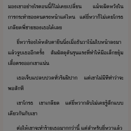
​เขา​่าไร​ตี้​็​ไ่เค​เปลี่​ ​แ้​จะ​ผิหั​ใ​
ารระทำ​ข​คตร​ห้า​แค่ไห​ ​แต่​ี่​หา​็​ไ่เค​โรธ​
เลี​พี่ชา​ข​เธ​ไ้​เล
ี่​หา​ร้ไห้​หลัตา​ื​ิ่​เื่​ธัา​โ้​ให้า​ลา​
แล้​จู​เธ​ีครั้​ ​สัผัส​ุั​รุแร​ที่​ทำให้​ื​เล็​ขุ้​
เสื้​ตร​​เขา​แ่​
เธ​เจ็​แปล​ป​ทั่​ริฝีปา​ ​แต่​เขา​ไ่ี​ทีท่า​่า​จะ​
พสั​ที
เขา​โรธ​ ​เขา​เลี​ ​แต่​ี่​หา​ลั​ไ่เค​รู้สึ​แ​
เีั​ั​เขา
ต่ให้​เขา​จะ​ทำร้า​เธ​า่า​ี้​ ​แต่​สำหรั​ี่​หา​แล้​