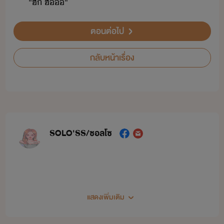
"​ฮึ​ ​ฮื​​"
ตอนต่อไป
กลับหน้าเรื่อง
SOLO'SS/ซอลโซ
แสดงเพิ่มเติม
Solo'ss