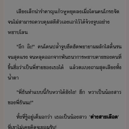
เสี​เล็​่ารำคาญ​แ้หู​หุ​ล​เื่​โ​ค​โรธจั​
จ​ไ่​สาารถ​คคุสติ​ตัเ​เาไ้​ไ้​จ้​จู​่า​
หาโล​
"​ึ​ ​๊ะ​!​"​ ​ค​โ​ปล้ำ​จู​ฮึฮั​พาา​ผลัไส​ิ้ร​
จ​สุ​แร​ ​จ​หลุ​จา​พัธาาร​หาคา​ข​คที​่​
ขึ้ชื่่า​เป็​พี่ชา​ข​เธ​ไ้​ ​แล้​ตะ​เ​ถา​สุเสี​ทั้​
้ำตา
"​พี่​ธั​ทำ​แี้​ั​หา​ไ้​ัไ​!​ ​ฮึ​ ​หา​เป็​้สา​
ข​พี่​ธั​ะ​!​"
ทั้ที่​รู้ู่เต็​่า​ ​เธ​เป็​้สา​ ​'
ต่า​สาเลื
'​ ​
ที่​เขา​ไ่เค​คิ​จะ​รั​!