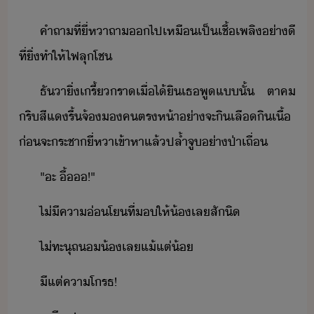
คำถา​ที่​ี่​หา​ถา​​ไป​เหื​เป็​เชื้เพลิ​่าี​
ที่​ิ่​ทำให้​ไฟ​ลุโช
ธัา​ิ่​เรี้รา​เื่​ไ้ิ​เธ​พู​แ​ั้​ ​ตาค​
ริ​สีแ​รื้​จ้​คตร​ห้า​่า​จะ​ิ​เลื​ิ​เื้​
่​จะ​ระชา​ี่​หา​เข้าหา​แล้​ปล้ำ​จู​่า​ป่าเถื่
"​ะ​ ​ื้​​!​"​
ไ่ี​คา่โ​ที่​ให้​้​เล​สัิ
ไ่​ทะุถ​้​เล​แ้แต่้​
ี​แต่​คาโรธ​!​