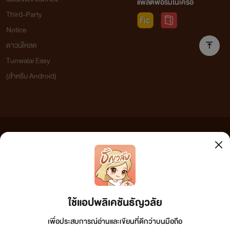
แพลตฟอร์มในเครือ
หากฝ่าฝืนมีบทลงโทษบัญญัติไว้สูงสุดตามกฎหมาย
Third-Party
พระราชบัญญัติ 2537
Notice
ดาวน์โหลด
และ!!!
Tunwalai Easy
นิยายทุกเรื่องสงวนลิขสิทธิ์ตามพระราชบัญญัติ
(สำหรับ Android)
ลิขสิทธิ์
(
ฉบับเพิ่มเติม
)
พ
.
ศ
. 2558
ไม่อนุญาตให้สแกน
หนังสือหรือคัดลอกส่วนหนึ่งส่วนใดเพื่อสร้างฐาน
ข้อมูลอิเล็กทรอนิกส์
ห้ามทำซ้ำหรือดัดแปลงโดยอ้าง
ว่าได้รับแรงบันดาลใจมาจากเรื่องนี้เด็ดขาด!
ข้อความที่ท่านได้อ่านจากเว็บไซต์นี้เกิดจากการเขียนโดยสาธารณชนและเผยแพร่โดยอัตโนมัติ ผู้ดูแล
เว็บไซต์แห่งนี้ไม่ได้เห็นด้วยและไม่ขอรับผิดชอบต่อข้อความใดๆ ทั้งสิ้น ดังนั้นผู้อ่านทุกท่านโปรดใช้
วิจารณญาณในการกลั่นกรองด้วยตนเอง และหากท่านพบข้อความใดๆ ที่ขัดต่อกฎหมายและศีลธรรม
กรุณาแจ้งมาที่ tunwalai@ookbee.com เพื่อทีมงานจะได้ดำเนินการในทันที ทั้งนี้ ทางเว็บไซต์ขอสงวน
ลิขสิทธิ์ตามพระราชบัญญัติลิขสิทธิ์ (ฉบับเพิ่มเติม) พ.ศ.2558
ใช้แอปพลิเคชันธัญวลัย
เพื่อประสบการณ์อ่านและเขียนที่ดีกว่าบนมือถือ