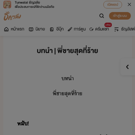
Tunwalai ธัญวลัย
เปิดแอป
เพื่อประสบการณ์ที่ดีกว่าบนมือถือ
เข้าสู่ระบบ
มาใหม่
หน้าแรก
นิยาย
อีบุ๊ก
การ์ตูน
ดรีมแชท
ธัญลิสต์
บทนำ | พี่ชายสุดที่ร้าย
ทำ
พี่ชา​สุที​่​ร้า
หั​!