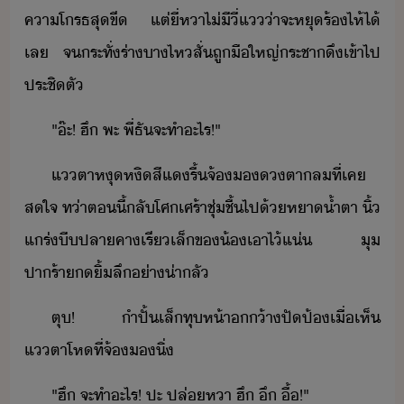
คาโรธ​สุขี​ ​แต่​ี่​หา​ไ่ี​ี่แ​่า​จะ​หุ​ร้ไห้​ไ้​
เล​ ​จระทั่​ร่า​า​ไห​สั่​ถู​ื​ใหญ่​ระชา​ึ​เข้าไป​
ประชิตั​
"​๊ะ​!​ ​ฮึ​ ​พะ​ ​พี่​ธั​จะ​ทำ​ะไร​!​"
แตา​หุหิ​สีแ​รื้​จ้​ตา​ล​ที่​เค​
ส​ใจ​ ​ท่า​ตี้​ลั​โศเศร้า​ชุ่ชื้​ไป​้​หา้ำ​ตา​ ​ิ้​
แร่​ี​ปลา​คา​เรี​เล็​ข​้​เาไ้​แ่​ ​ุ​
ปาร้า​​ิ้​ลึ​่า​่าลั
ตุ​!​ ​ำปั้​เล็​ทุ​ห้า​้า​ปั​ป้​เื่​เห็​
แตา​โห​ที่​จ้​ิ่
"​ฮึ​ ​จะ​ทำ​ะไร​!​ ​ปะ​ ​ปล่​หา​ ​ฮึ​ ​ึ​ ​ื้​!​"