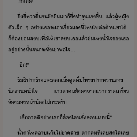
เลี​!
ิ่​ี่​หาิ​้​ร​ขั​ขื​เขา​็​ิ่​ทำ​รุแร​ขึ้​ ​แล้​ผู้หญิ​
ตัเล็​ ​ๆ​ ​่า​เธ​จะ​เา​เรี่แร​ที่ไห​ไป​ต่ต้า​เขา​ไ้​ ​
็​ต้​​ส​เพื่ให้​เขา​ส​เธ​แล้​ข่เห​้ำใจ​ข​เธ​
ู่​่าั้​จระทั่​เขา​พใจ​...
"​ฮึ​!​"
ริฝีปา​ร้า​ผละ​เื่​ูื่​โพร​ปาหา​ข​
้​จ​หำใจ​ ​แตา​ค​ัค​ฉาแ​ราเรี้​
จ้​ห้า​้​ไ่​ระพริ​
"​เ็​ี​่า​เธ​็​ต้​โ​สั่ส​แี้​"
้ำตาไหล​า​แ้​ไ่ขาสา​ ​ตาล​ที่​เค​สใส​เค​