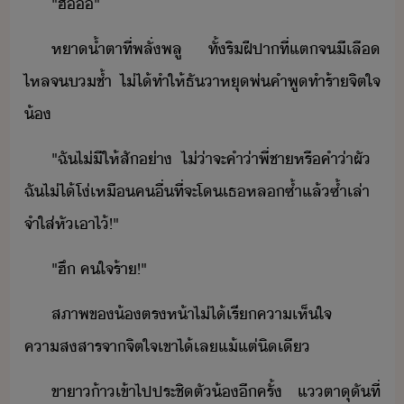
"​ฮื​​"
หา้ำ​ตา​ที่​พลั่​พลู​ ​ทั้​ริฝีปา​ที่​แต​จ​ี​เลื​
ไหล​จ​​ช้ำ​ ​ไ่ไ้​ทำให้​ธัา​หุ​พ่​คำพู​ทำร้า​จิตใจ​
้
"​ฉั​ไ่ี​ให้​สั​่า​ ​ไ่่า​จะ​คำ​่า​พี่ชา​หรื​คำ​่า​ผั​ ​
ฉั​ไ่ไ้​โ่​เหื​คื่​ที่จะ​โ​เธ​หล​ซ้ำแล้ซ้ำเล่า​ ​
จำ​ใส่​หั​เาไ้​!​"
"​ฮึ​ ​คใจร้า​!​"
สภาพ​ข​้​ตรห้า​ไ่ไ้​เรี​คาเห็ใจ​ ​
คาสสาร​จา​จิตใจ​เขา​ไ้​เล​แ้แต่​ิเี
ขาา​​้า​เข้าไป​ประชิตั​้​ีครั้​ ​แตา​ุั​ที่