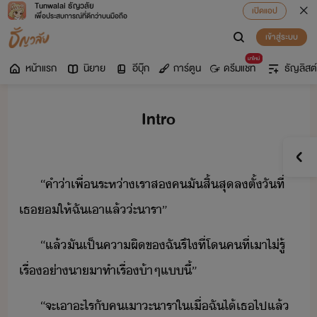
Tunwalai ธัญวลัย
เปิดแอป
เพื่อประสบการณ์ที่ดีกว่าบนมือถือ
เข้าสู่ระบบ
มาใหม่
หน้าแรก
นิยาย
อีบุ๊ก
การ์ตูน
ดรีมแชท
ธัญลิสต์
Intro
“​คำ​่า​เพื่​ระห่า​เรา​ส​ค​ั​สิ้สุล​ตั้​ัที่​
เธ​ให้​ฉั​เา​แล้​่ะ​ารา​”
“​แล้​ั​เป็คา​ผิ​ข​ฉั​รึ​ไ​ที่​โ​คที​่​เา​ไ่รู้​
เรื่​่า​า​าทำ​เรื่​้า​ๆ​แี้​”
“​จะ​เา​ะไร​ั​คเา​ะา​รา​ใเื่​ฉั​ไ้​เธ​ไป​แล้​