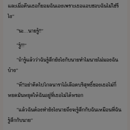
และ​เื่คื​เธ​็​​ฉั​เ​เพราะ​เธ​แ​ช​ฉั​ไ่ใช่​รึ​
ไ​”
“​ะ​…​า​รู้​!​!​”
“​รู้​!​!​!​”
“​ถ้า​รู้​แล้​่า​ฉั​รู้สึ​ัไ​ั​า​ทำไ​า​ไ่​​ฉั​
้า​”
“​หึ​!​!​่า​คิ​ไป​ไล​ารา​ไ้​เลื​ริสุทธิ์​ข​เธ​ไ่​ี่​
ห​ั​หุ​ให้​ฉั​ู่​ที่​เธ​ไ่ไ้​หร
“​แล้​ฉั​ต้​ทำ​ัไ​า​ถึ​จะ​รู้สึ​ั​ฉั​เหื​ที่​ฉั​
รู้สึ​ั​า​”