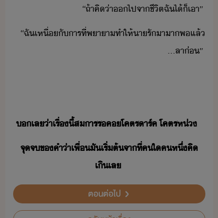
“​ถ้า​คิ​่า​​ไป​จา​ชีิต​ฉั​ไ้​็​เา​”
“​ฉั​เหื่​ั​าร​ที่​พาา​ทำให้​า​รั​าา​พแล้​
…​ลา่​”
​เล​่า​เรื่​ี้​สาร​รค​โคตร​าร์ค​ ​โคตร​ห่​
จุจ​ข​คำ​่า​เพื่​ั​เริ่ต้​จา​ที่​คใคหึ่​คิ​
เิเล
ตอนต่อไป