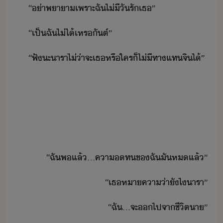
“​่า​พาา​เพราะ​ฉั​ไ่ีั​รั​เธ​”
“​เป็​ฉั​ไ่ไ้​เหร​ัต์​”
“​ฟั​ะ​ารา​ไ่่า​จะ​เธ​หรื​ใคร​็​ไ่ีทา​แท​จิ​ไ้​”
“​ฉั​พแล้​...​คาท​ข​ฉั​ั​ห​แล้​”
“​เธ​หาคา่า​ัไ​ารา​”
“​ฉั​...​จะ​​ไป​จา​ชีิต​า​”