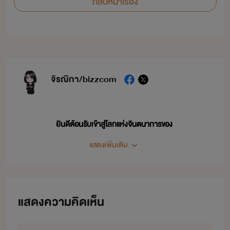
กลับหน้าเรื่อง
จิรณิกา/bizzcom
ยินดีต้อนรับเข้าสู่โลกแห่งจินตนาการของ
แสดงเพิ่มเติม
-จิรณิกา-
งานเขียนส่วนใหญ่เป็นแนว ชาย - หญิง นะคะ
แสดงความคิดเห็น
จะมีวายบ้างตามอารมณ์และความชื่นชอบในตัวนักแสดงวายที่ติดตามอยู่
ขอบคุณนักอ่านทุกคนที่อยู่กันมาตั้งแต่ปีแรกๆ ที่เริ่มเป็นนักเขียนนะคะ 6 ปีแล้วนะที่อยู่ด้วยกัน