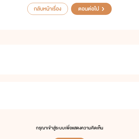
กลับหน้าเรื่อง
ตอนต่อไป
กรุณาเข้าสู่ระบบเพื่อแสดงความคิดเห็น