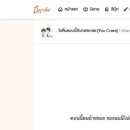
หน้าแรก
นิยาย
อีบุ๊ก
ไอหื่นแบบนี้จับกดซะเลย [You Crave]
/ chap
ตี้​ผ​้า​ข​ ​ข​ผ​ี​ไ่​เ