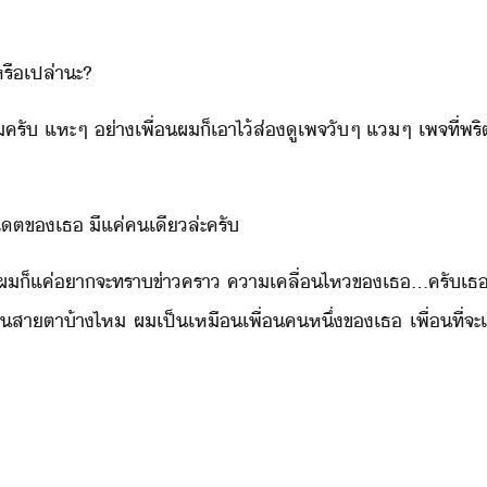
รืเปล่า​ะ​?
​ครั​ ​แหะๆ​ ​่า​เพื่​ผ​็​เาไ้​ส่​ู​เพจ​ัๆ​ ​แ​ๆ​ ​เพจ​ที่​พ
​เต​ข​เธ​ ​ี​แค่​คเี​ล่ะ​ครั
​ผ​็​แค่​า​จะ​ทรา​ข่าครา​ ​คาเคลื่ไห​ข​เธ​...​ครั​เธ​...​ค
ู่​ใ​สาตา​้า​ไห​ ​ผ​เป็​เหื​เพื่​ค​หึ่​ข​เธ​ ​เพื่​ที่จะ​เพิ