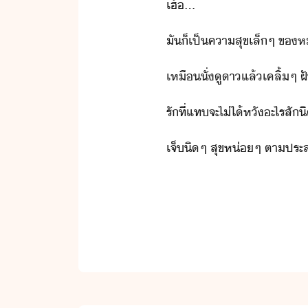
เฮ้​...
ั​็​เป็คา​สุข​เล็​ๆ​ ​ข
เหื​ั่​ูา​แล้​เคลิ้​ๆ​ ​ฝั
รั​ที่​แทจะ​ไ่ไ้​หั​ะไร​สั
เจ็​ิๆ​ ​สุข​ห่​ๆ​ ​ตาป