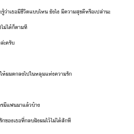
้​่า​เธ​ีชีิต​แ​ไห​ ​ัไ​ ​ีคาสุข​ี​หรืเปล่า​ะ
ไปไ่ไ้​็ตาที
​ล่ะ​ครั
่​ทำให้​ผ​ตล​ไป​ใ​หลุ​แห่​คารั
​าร​ี​แฟ​า​แล้​้า
ั​ข​เธ​ที่​ล​ฝั​ผ​ไ้​ไ่ไ้​สัที