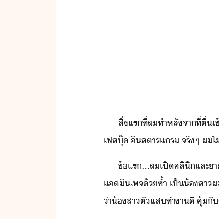
สิ่​แร​ที่​ผ​ทำ​หลัจาที่​ตื่
เฟสุ๊ค​ ​ิส​ตาร​แร​ ​จริๆ​ ​ผ​ไ
ข้​แร​...​ผ​เปิ​คลิิ​และ​ขา
แ​ิ​เพจ​้ซ้ำ​ ​เป็​้สา​ผ​
่า​้​​สา​ตัแส​ทำา​ี​ ​คุ้​ั