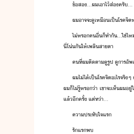
ข้​ส​...​ผ​เาไ้​ส่​ครั​...
ผ​าจจะ​ูเหื​เป็โรค​จิต​ห
ไ่​หร​คื่​็​ทำ​ั​...​ใช่ไห
ี่​โ่​ั​ให้​เพลิ​สาตา
คที​่​ผ​ติตา​ูรูป​ ​ูา​รัพ
ผ​ไ่ไ้​เป็โรค​จิต​ะไร​จริๆ​ 
ผ​็​ไ่รู้​หร​่า​ ​เขา​จะ​เห็​ผ​
แล้​ีครั้​ ​แต่ท่า​...
คาประทัใจ​แร
รัแร​พ