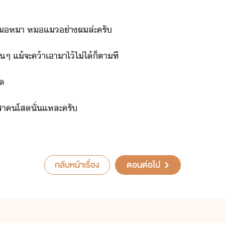
​ห​หา​ ​ห​แ​่า​ผ​ล่ะ​ครั
​ๆ​ ​แ้​จะ​ค้า​เา​า​ไ้​ไ่ไ้​็ตาที
ิ
ระสา​คโส​ั่แหละ​ครั
กลับหน้าเรื่อง
ตอนต่อไป