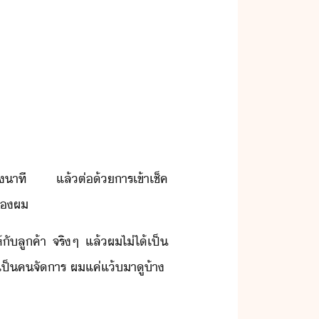
ึ่​าที​ ​แล้​ต่​้​าร​เข้า​เช็ค​
​ข​ผ
ั​ลูค้า​ ​จริๆ​ ​แล้​ผ​ไ่ไ้​เป็​
็​ค​จัาร​ ​ผ​แค่​แ้​าู​้า​ ​