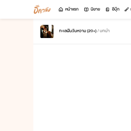
หน้าแรก
นิยาย
อีบุ๊ก
ทะเลฝันวันหวาม (20+)
/ บทนำ