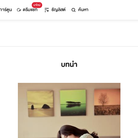
มาใหม่
การ์ตูน
ดรีมแชท
ธัญลิสต์
ค้นหา
บทนำ