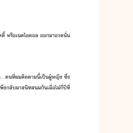
ริตตี้​ ​หรื​เต​ไล​ ​า​​ั่​
ที​่​ผ​ติตา​ี้​เป็​ผู้หญิ​ ​ซึ่​
่​ลัา​สิทส​ั​เื่​ไ่​ี่​ปี​ที่