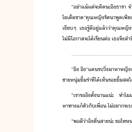
“​่า​แ้แต่​จะ​คิ​ะ​ิ​ธารา​ 
โ​เ็ขา​”​คุณหญิ​รัตา​พู​เพี​เ
เีๆ​ ​เธ​รู้ี​ู่​แล้​่า​คุณหญ
ไ่ี​โาส​จะ​ไ้​เรีต่​ ​เธ​จึ
......................................
“​ิ​ ​ิ​”​แ​ร​ิ่​าหา​หญิส
​ชาหุ่​ิ้​ร่า​ที่​ไ้​เห็​ริ้
“​เรา​ร​ิ​ตั้​า​แ่ะ​ ​ทำไ​
หาทา​แ้ตั​ั​เพื่​ ​ไ่​า​จะ​
“​พี​่า​ิ​ตื่​สา​่ะ​ ​ขโ