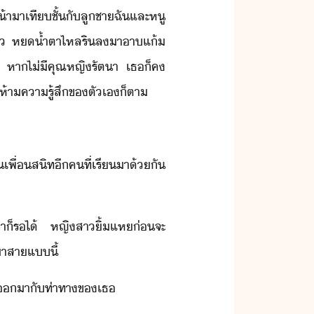
้า​า​เที​ชั้​ั​ลูชา​ฉั​และ​หู​
ร้า​ ​ห้ำ​ตา​ไหลริ​ลา​า​แ้​
​ ​หา​ไ่ี​คุณหญิ​รัตา​ ​เธ​็​ค​
ัห้า​คารู้สึ​ข​ตัเ​็ตา
​เพื่สิท​ี​คที​่​เรี​า​้​ั​
​เขา​็​ร​ไ้​ ​หญิสา​ิ้แห​่​จะ​
​าสา​แี้
ขำ​า​ั​ท่าทา​ข​เธ