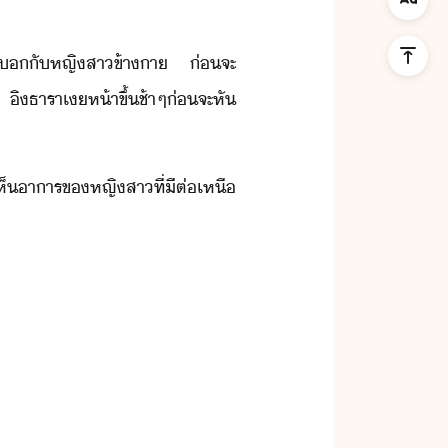
ไป​​ั​หญิสา​ข้า​า​ ​่​จะ​
ิ​ธารา​เห้า​ขึ้​ช้าๆ​่​จะ​หั​
ห็​าาร​ข​หญิสา​ที่​ีต​่​เหื​