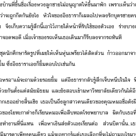
​ที่​ขึ้ชื่​เรื่​ห​ลูชา​ไ่​ุญาต​ให้​ขึ้​า​พั​ ​เพราะ​เห็​่
่า​จะ​ถู​ีั​ัไ​ ​หัใจ​ข​ิ​ธารา​็​เผลไป​หลรั​ุตรชา​คเ
​ ​จึ​เ็คา​รู้สึ​ี้​เาไ้​ภาใต้​ห้าที่​รัใช้​ข​ตัเ​ ​ร่า​า
า​จ​พี​ ​เื่​เจ้าข​รถ​เห็​เธ​เิ​า​็​รี​ล​จา​รถ​ทัที
​ชุัศึษา​รัรูป​ที่​เผ​ให้​เห็​หุ่​เพรี​ไ้สัส่​ ​้า​า​จา
 ​ซึ่​ิ​ธารา​เ​็​ิ้​ต​ไป​เช่ั
​หร​”​แ้​จะ​ถา​้​ริ้​ ​แต่​ิ​ธารา​ลั​รู้สึ​เจ็​หึ​ใ​ใจ​ ​ที่​
้​ั​ตั้แต่​สั​ัธ​ ​และ​ั​ส​เข้า​หาิทาลั​เีั​ไ้​ี
จา​เธ​่า​สิ้เชิ​ ​เธ​เป็​ถึ​ลูสา​คเี​ข​คุณห​ชื่ั​
​โทะา​ต่า​็​เรี​ห​เพื่​สืท​โรพาาล​ ​ผิ​ั​เธ​ที่​เป
า​ที่ี่​แท​ ​เพื่​หาเิ​ส่ตั​เ​เรีต่​ ​ส่​ิา​ั้​..​เธ​เ
็​ีา​รา​เพี​คเี​ ​แ้​จะ​ารู้​แต่​เธ​เลื​ที่จะ​ไ่​ถา​ะไร