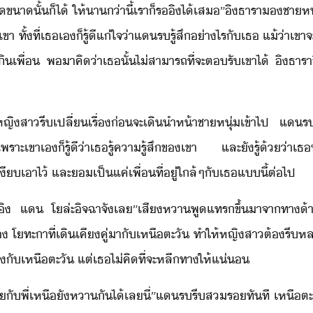
ี​ขา​ั้​็ไ้​ ​ให้​า​่าี​้​เรา​็​ร​ิ​ไ้​เส​”​ิ​ธารา​
ทั้ที่​เธ​เ​็​รู้ี​แ่​ใจ​่า​แ​ร​รู้สึ​่าไร​ั​เธ​ ​แ้่า​เข
เิ​เพื่​ ​พ​าคิ​่า​เธ​ั้​ไ่​สาารถ​ที่จะ​ตรั​เขา​ไ้​ ​ิ​ธารา
”​หญิสา​รี​เปลี่​เรื่​่​จะ​เิ​ำห้า​ชาหุ่​เข้าไป​ ​แ​
า​เ​็​รู้ี​่า​เธ​รู้คา​รู้สึ​ข​เขา​ ​และ​ั​รู้​้่า​เธ​
​เาไ้​ ​และ​​เป็​แค่​เพื่​ที่ู่​ใล้​ๆ​ั​เธ​แี้​ต่ไป
ิ​ ​แ​ ​โ​ล่ะ​ิจฉา​จั​เล​”​เสีหา​พูแทร​ขึ้​าจา​ทา​้า
​ ​โทะา​ที่​เิ​เคีคู่​าั​เหื​ตะั​ ​ทำให้​หญิสา​ต้​รี​ห
​ัไ​ั​เหื​ตะั​ ​แต่​เธ​ไ่​คิ​ที่จะ​หลีทา​ให้​แ่
​ที​โั​พี่​เหื​ั​หา​ัไ​้​เล​ี่​”​แ​ร​รี​สร​ทัที​ ​เห