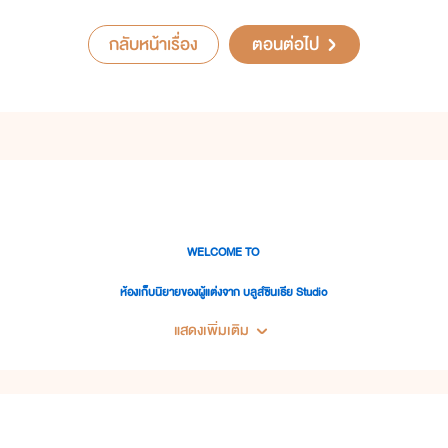
กลับหน้าเรื่อง
ตอนต่อไป
WELCOME TO
ห้องเก็บนิยายของผู้แต่งจาก บลูส์ซินเธีย Studio
แสดงเพิ่มเติม
ิยายในห้องนี้อาจจะถูกวางปะปนกัน แต่ก็อยากให้มีสักเล่มที่ถูกค้นพบ หวังว่าจะมีเล่มไหนถูกใจคุณรี๊ดนะ
วปะปนกันไป เพราะไม่สามารถแยกนามปากกาได้ ต้องขออภัยในความแต่งไปทั่วของผู้แต่งด้วยนะคะคุณรี๊ด
และได้โปรดอย่าลืม...ว่านี่คือนิยาย