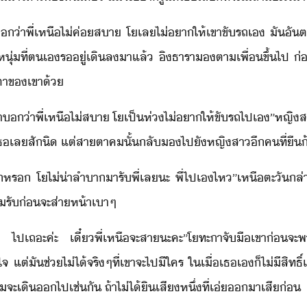
​่า​พี่​เหื​ไ่​ค่​สา​ ​โ​เล​ไ่​า​ให้​เขา​ขัรถ​เ​ ​ั​ั
หุ่​ที่​ตเ​ร​ู่​เิล​า​แล้​ ​ิ​ธารา​ตา​เพื่​ขึ้ไป​ ​่
ตา​ข​เขา​้
ณป้า​่า​พี่​เหื​ไ่สา​ ​โ​เป็ห่​ไ่​า​ให้​ขัรถ​ไป​เ​”​หญิ
​เธ​เล​สัิ​ ​แต่​สาตา​ค​ั้​ลั​​ไป​ั​หญิสา​ี​คที​่​ื​
​หร​ ​โ​ไ่่า​ลำา​ารั​พี่​เล​ะ​ ​พี่​ไป​เ​ไห​”​เหื​ตะั​ล่
ิ้​รั​่​จะ​ส่าห้า​เา​ๆ
 ​ไป​เถะ​ค่ะ​ ​เี๋​พี่​เหื​จะ​สา​ะคะ​”​โทะา​จัื​เขา​่​จะ​พ
​ั​ช่ไ่ไ้​จริๆ​ที่​เขา​จะ​ไป​ี​ใคร​ ​ใเื่​เธ​เ​็​ไ่ี​สิทธิ์​แ
​จะ​เิ​​ไป​เช่ั​ ​ถ้า​ไ่ไ้​ิ​เสี​หึ่​ที่​เ่​า​เสี่