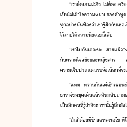
“​เรา​ล้เล่​่ะ​ิ​ ​ไ่ต้​เคร
เป็​ไ่เข้าใจ​คาหา​ข​คำพู​เขา​ ​
ทุ่า​ั​ฟ้​่า​เขา​รู้สึ​ั​เธ​
ไ้​ภาใต้​คา​ิ่เฉ​ี้​เสี
“​เรา​ไป​ั​เถะ​ะ​ ​สา​แล้​
ั​คา​ใจแข็​ข​หญิสา​ ​เพราะ​เข
คาเจ็ป​แ​ร​จึ​เลื​ที่จะ​เี
“​แห​ ​หา​ั​แต่เช้า​เล​ะ​
ธารา​จึ​หุ​เิ​แล้​หัลั​า​
เป็​ี​คที​่​รู้​่า​ิ​ธารา​ั้​รู้สึ
“​ั​็​ต้​ี​้า​แหละ​ะ​โ​ 