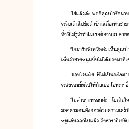
“​ใช่​แล้​ล่ะ​ ​พี​คุณป้า​รัตา
จะ​รี​เิ​ไป​ั​ตั​้า​เื่​เห็​ชา
ทั้ที่​ไ่รู้​่า​ทำไ​เธ​ต้​หลสา
“​โา​รั​พี่​เหื​ค่ะ​ ​เห็​คุ
เห็​่า​ชาหุ่​ั้​ไ่ไ้​​าที​่
“​ขใจ​ะ​โ​ ​พี่​ไ่เป็ะไร​า
จะ​ส่​ริ้​ไป​ให้​ั​เธ​ ​โทะา​
“​ไ่​ลำา​หร​ค่ะ​ ​โ​เต็ใจ​
ตา​ค​ทั้ส​้​คาเศร้า​ใจ​ ​แต่
หรู​แล่​​ไป​แล้​ ​ิ​ธารา​็​เตรี