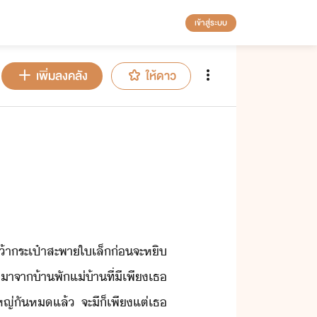
เข้าสู่ระบบ
เพิ่มลงคลัง
ให้ดาว
้า​ระเป๋าสะพา​ใ​เล็​่​จะ​หิ​
​จา​้าพั​แ่้า​ที่​ี​เพี​เธ​
​ใหญ่​ั​ห​แล้​ ​จะ​ี​็​เพีแต่​เธ​