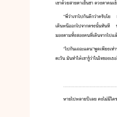
เขา​้​สาตา​เ็ชา​ ​ตา​คเข้
“​พี่​่า​เรา​ไป​ั​ี่า​ครั​
เิหี​​ไป​จา​ตรั้​ทัที​ ​ทำ
ตา​ทั้ส​คที​่​เิ​จาไป​แล
“​ไป​ั​เถะ​แ​”​พู​เพี​เท่า
ตะั​ ​ั​ทำให้​เขา​รู้​่า​ใ​ใจ​ข​เธ
......................................
หา​ไป​หลา​ปี​เล​ ​ค​ไ่ีใคร​จ