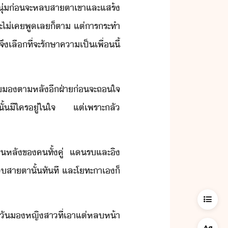
​ชาหุ่​่​จะ​หลสาตา​เขา​และ​แสร้​
า​จะ​ไ่เค​พู​เล​็ตา​ ​แต่​ารระทำ​
​จึ​เลื​ที่จะ​รัษา​คาเป็เพื่​ี้​
ร​ตา​หลั​ี​ฝ่า​่​จะ​ถใจ​
ั้​ี​ใคร​ู่​ใ​ใจ​ ​แต่​เพราะ​ลั​
หลั​ข​ค​ทั้คู่​ ​แ​ร​และ​ิ​
ลสาตา​ั้​ทัที​ ​และ​โทะา​เ​็​
ื​ตะั​​หญิสา​ที่​เาแต่​หลห้า​