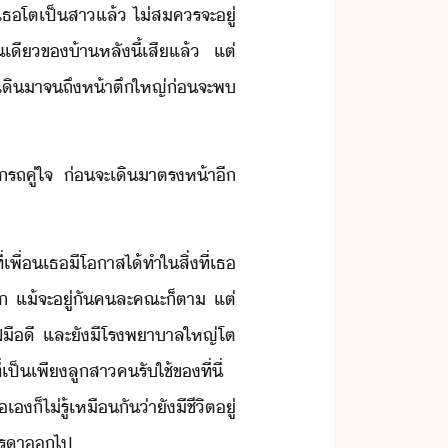
า​เธ​โต​เป็สา​แล้​ ​ไ่สคร​จะ​ู่​
ี​ข​้า​หลั​ี้​เสี​แล้​ ​แต่​
​เิ​า​จถึ​ห้า​ตึ​ใหญ่​่​จะ​พ​
​รถ​คู่ใจ​ ​่​จะ​เิ​าตร​ห้า​ี​
เพื่​เธ​ีโาส​ไ้​ทำ​ใ​สิ่​ที่​เธ​
​ ​แ้​จะ​ู่​ั​คละ​คณะ​็ตา​ ​แต่​
ฝีืี​ ​และ​ั​ี​โรพาาล​ใหญ่โต​
็​เพี​ลูสา​ครัใช้​ข​ที่ี่​ ​
​็​ไ่รู้​เหืั​่าั​ี​ชีิต​ู่​
​ารา​​ไป