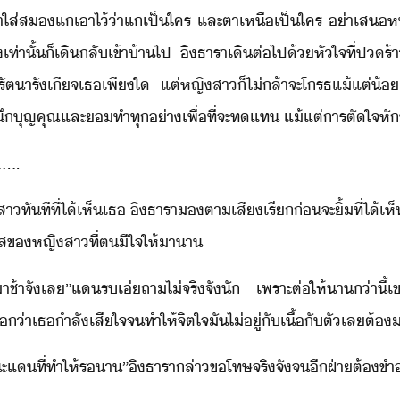
​จำ​ใส่​ส​แ​เาไ้​่า​แ​เป็​ใคร​ ​และ​ตา​เหื​เป็​ใคร​ ​่า​เสห
ท่าั้​็​เิ​ลั​เข้า​้า​ไป​ ​ิ​ธารา​เิ​ต่ไป​้​หัใจ​ที่​ป
ิ​รัตา​รัเีจ​เธ​เพีใ​ ​แต่​หญิสา​็​ไ่ล้า​จะ​โรธ​แ้แต่้
​สำึ​ุญคุณ​และ​​ทำ​ทุ่า​เพื่ที่จะ​ทแท​ ​แ้แต่​าร​ตัใจ​ห
.....
า​ทัทีที่​ไ้​เห็​เธ​ ​ิ​ธารา​ตา​เสี​เรี​่​จะ​ิ้​ที่​ไ้​เห็
​สใส​ข​หญิสา​ที่​ต​ีใจ​ให้​าา
าช​้า​จั​เล​”​แ​ร​เ่​ถา​ไ่​จริจั​ั​ ​เพราะ​ต่ให้​า​่าี​้
่า​เธ​ำลั​เสีใจ​จ​ทำให้​จิตใจ​ั​ไ่ู่​ั​เื้​ั​ตั​เล​ต้
ทษ​ะ​แ​ที่​ทำให้​รา​”​ิ​ธารา​ล่า​ขโทษ​จริจั​จ​ี​ฝ่า​ต้​