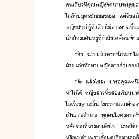
คเี​ที่​คุณหญิ​รัตา​ประุข​ข​้า
ใล้​ั​ุตรชา​ข​เธ​ ​แต่​ถึแ้
หญิสา​็​รู้ตั​ี​่า​ไ่​คร​าจเื้
เข้าั​รถ​คั​หรู​ที่​ำลั​เคลื่​เข้า
“​ิ​ ​จะ​ไป​แล้​หร​”​โทะา​ใ
ฝ่า​ ​เ่​ทัทา​หญิสา​้​ริ้​
“​จ๊ะ​ ​แล้​โ​ล่ะ​ ​าร​คุณ​เหื
ทำไ​่​ไ้​ ​หญิสา​ทั้ส​เรี​า​
ใ​เรื่​ฐาะ​ั้​ ​โทะา​แตต่า​
เป็​ข​ตัเ​ ​ทุค​ใ​ครครั​ข
หลัจาที่​ารา​เสี​ไป​ ​เธ​็​ต้​ทำ
หรืเปล่า​ ​เพราะ​ตั้แต่​เิ​า​เธ​