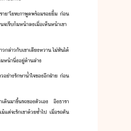
ตรา​”​โทะา​พู​พร้​ริ้​ ​่​
​จะ​รี​้ห้า​ล​เื่​เห็​ห้า​เขา​ ​
สา​ล่า​ั​เขา​เสีหา​ ​ไ่ทั​ไ้​
้ห้า​ิ่​ู่​้าล่า
า​่า​รัษา​้ำใจ​ข​ี​ฝ่า​ ​่​
า​เิ​า​ขึ้รถ​ข​ตัเ​ ​ิ​ธารา​
้แต่​จะ​รั​เขา​้ซ้ำ​ไป​ ​เื่​รถ​คั​