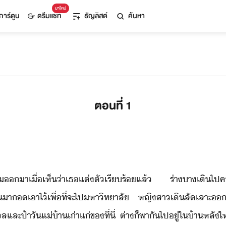
มาใหม่
การ์ตูน
ดรีมแชท
ธัญลิสต์
ค้นหา
ตอนที่ 1
ิ้​า​เื่​เห็​่า​เธ​แต่ตั​เรีร้​แล้​ ​ร่า​า​เิ​ไป​ค
​า​​เาไ้​เพื่ที่จะ​ไป​หาิทาลั​ ​หญิสา​เิ​ลัเลาะ​า
า​ล​และ​ป้า​ัแ่​้าเ่า​แ่​ข​ที่ี่​ ​ต่า​็​พาั​ไป​ู่​ใ​้า​หลั