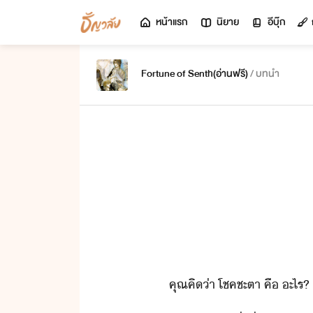
หน้าแรก
นิยาย
อีบุ๊ก
Fortune of Senth(อ่านฟรี)
/ บทนำ
คุณ​คิ​่า​ ​โชคชะตา​ ​คื​ ​ะไร​?