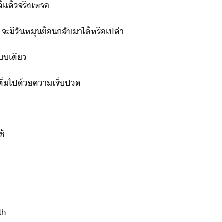
้​แล้​จริ​เหร
 ​จะ​ี​ั​หุ​้ลั​า​ไ้​หรืเปล่า
แ​เี
 ​เต็ไป้​คาเจ็ป
ช้
th