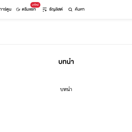
มาใหม่
การ์ตูน
ดรีมแชท
ธัญลิสต์
ค้นหา
บทนำ
ทำ