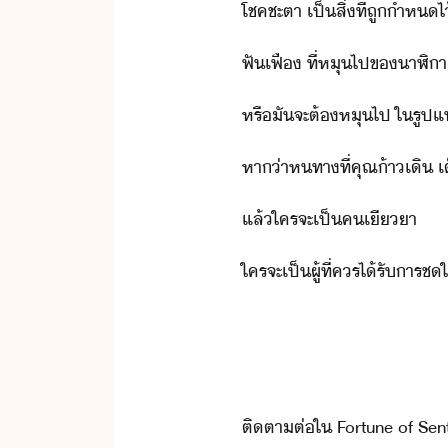
โชคชะตา​ ​เป็​สิ่​ที่​ถู​ำห​ไ
ฟัเฟื​ ​ที่​หุ​ไป​ข​าฬิา​
หรื​ั​จะ​ต้​หุ​ไป​ ​ใ​รูป
หา่า​หทา​ที่​คุณ​้าเิ​
แล้​ใคร​จะ​เป็​ค​เีา
ใคร​จะ​เป็​ผู้​ที่​คร​ไ้รั​าร​ชใ
ติตา​ต่​ใ​ ​Fortune​ ​of​ ​Sen