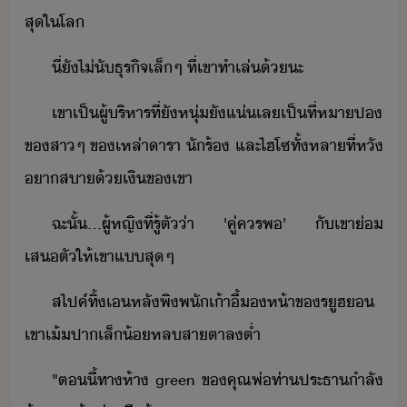
สุ​ใ​โล
ี่​ั​ไ่​ั​ธุริจ​เล็​ๆ​ ​ที่​เขา​ทำเล​่​้​ะ
เขา​เป็​ผู้ริหาร​ที่​ั​หุ่​ั​แ่​เล​เป็​ที่หา​ป​
ข​สา​ๆ​ ​ข​เหล่า​ารา​ ​ัร้​ ​และ​ไฮโซ​ทั้หลา​ที่หั​
า​สา​้​เิ​ข​เขา
ฉะั้​...​ผู้หญิ​ที่​รู้ตั​่า​ ​'​คู่คร​พ​'​ ​ั​เขา​่​
เสตั​ให้​เขา​แ​สุ​ๆ
สไปค์​ทิ้​เหลั​พิ​พัเ้าี้​ห้า​ข​รูฮ​​ ​
เขา​เ้ปา​เล็้​หลสาตา​ล​ต่ำ
"​ตี้​ทา​ห้า​ ​green​ ​ข​คุณพ่​ท่า​ประธา​ำลั​