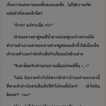
เรื่​าร​แต่า​ข​ทั้ส​และ​ซึ่​...​ไ่ใช่​คาจริ​
แต่่าใ​เล​สัิ​!​!
"​้า​​!​ ​ะไร​ะ​เี่​ ​>O<​"
เจ้าข​ตา​คู่​ค​สี้ำตาล​่​ฟุ​ห้า​ล​​โต๊ะ
ทำา​ทำเา​เลขา​ข​เขา​่า​รูฮ​​เลิ​คิ้​ใส่​เื่​เห็​
เจ้าา​ตัเ​ำลั​หัเสี​ั​เรื่​ะไร​สั​่า
"​รั​ชาั​้​ครั​ท่า​ประธา​เผื่​ะไร​จะ​ีขึ้​ ​=_=​"
"​ไ่​่ะ​ ​ฉั​ปหั​ั​ไ้​พ​ัข่า​้า​ห่า​ห​เห​ี้​
ที่​พาหัข่า​โคตร​เส็​เค็​ที่​ทำให้​ค​ทั้โล​!​!​ ​เข้าใจ​ฉั​
ผิ​!​!​!​ ​ ​>w<​"