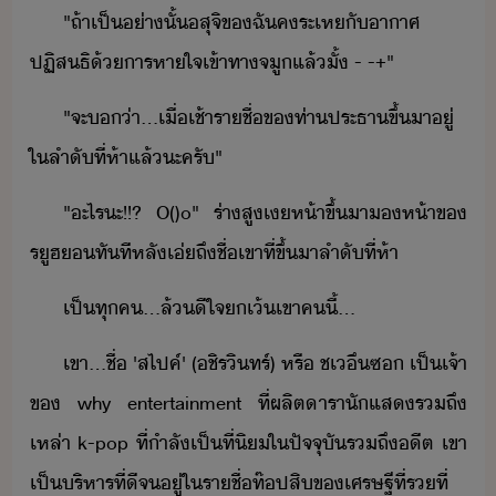
"​ถ้า​เป็​่าั้​สุจิ​ข​ฉั​ค​ระเห​ั​าาศ​
ปฏิสธิ​้​ารหาใจเข้า​ทา​จู​แล้​ั้​ ​-​ ​-+​"
"​จะ​่า​...​เื่เช้า​ราชื่​ข​ท่า​ประธา​ขึ้​า​ู่​
ใ​ลำั​ที่​ห้า​แล้​ะ​ครั​"
"​ะไร​ะ​!​!​?​ ​O​(​)o​"​ ​ร่า​สู​เห้า​ขึ้​า​​ห้า​ข​
รูฮ​​ทัที​หลั​เ่ถึ​ชื่​เขา​ที่​ขึ้​า​ลำั​ที่​ห้า
เป็​ทุค​...​ล้​ีใจ​เ้​เขา​ค​ี้​...
เขา​...​ชื่​ ​'​สไปค์​'​ ​(​ชิร​ิทร์​)​ ​หรื​ ช​เึ​ซ​ ​เป็เจ้า
ข​ ​why​ ​entertainment​ ​ที่​ผลิต​ารา​ัแส​รถึ​
เหล่า​ ​k-pop​ ​ที่​ำลั​เป็ที่ิ​ใ​ปัจจุั​รถึ​ีต​ ​เขา​
เป็​ริหาร​ที่​ี​จ​ู่​ใ​ราชื่ท​๊​ป​สิ​ข​เศรษฐี​ที่​ร​ที่