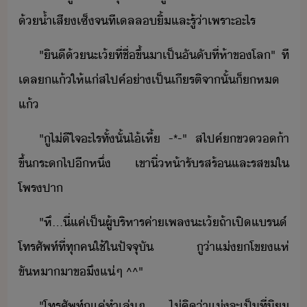
้​้ำเสี​เซ็​จ​ที​เล​ล​ิ้​และ​รู้​่า​เพราะะไร
"​ิี​้​ะ​เ้​ที่​ชื่​ขึ้​า​เป็ั​ั​ที่​ห้า​ข​โล​"​ ​ที​
เล​แ้​ให้​แ่​สไปค์​่า​เป็เีรติ​จาั้​็​​ห​
แ้
"​ู​ไ่ี​ใจ​ะไร​ทั้ั้​ไ้​เหี้​ ​-*-​"​ ​สไปค์​​ข​้า​
ขึ้​ระ​ไป​ี​หึ่​ ​เขา​ิ่ห้า​รั​รส​ร้​และ​รส​ข​ใ​
โพร​ปา
"​หึ​...​ี่​แค่​เป็​ผู้ริหาร​ค่า​เพล​ะ​เ้​ถ้า​เปิ​แร์​
โทรศัพท์​ที่​ทุค​ใช้​ใ​ปัจจุั​ ​ู​่า​แ่​โข​แห่​
ขัหา​า​ขึ​แ่ๆ​ ​^^​"
"​โทรศัพท์​ู​แค่​ทำเล่ๆ​ ​ไ่​คิ​่า​แ่​จะ​เป็ที่ิ​