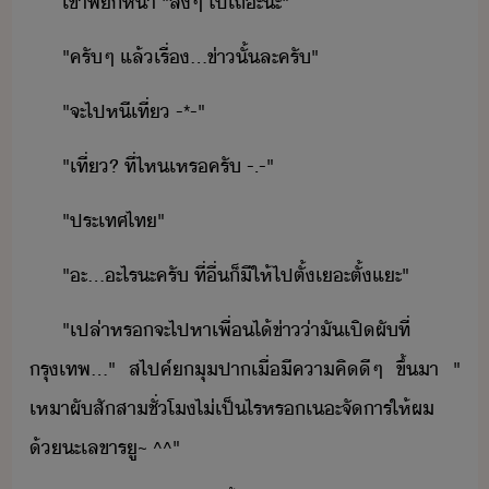
เขา​พัห้า​ ​"​ล​ๆ​ ​ไป​เถะ​ะ​"
"​ครั​ๆ​ ​แล้​เรื่​...​ข่า​ั้​ละครั​"
"​จะ​ไป​หี​เที่​ ​-*-​"
"​เที่​?​ ​ที่ไห​เหร​ครั​ ​-.-​"
"​ประเทศไท​"
"​ะ​...​ะไร​ะ​ครั​ ​ที่ื่​็​ี​ให้​ไป​ตั้​เะ​ตั้​แะ​"
"​เปล่า​หร​จะ​ไปหา​เพื่​ไ้ข่า​่า​ั​เปิ​ผั​ที่​
รุเทพ​...​"​ ​สไปค์​​ุ​ปา​เื่ี​คาคิ​ี​ๆ​ ​ขึ้​า​ ​"​
เหา​ผั​สั​สา​ชั่โ​ไ่เป็ไร​หร​เะ​จัาร​ให้​ผ​
้​ะ​เลขา​รู​~​ ​^^​"