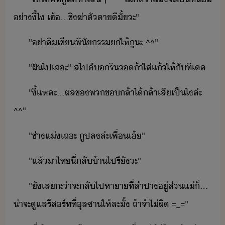
่าี้​ไ​ ​เฮ้​...​ชิ​ฆ่าตัตา​ี​ั้​ะ​"
"​่า​ลื​เขี​พิัรร​​ให้​ูะ​ ​^^​"
"​ฝั​ไป​เถะ​"​ ​สไปค์​​ริ​้า​ใส่​แ้​ให้​ั​ที​เล
"​ี้​แหละ​...​ผล​ข​พ​ชล​้า​ไ้​ล้า​เสี​เป็​ไ​ล่ะ​ ​
^^​"
"​ช่า​แ่​เถะ​ ​ู​ปล​ล่ะ​เพื่​เ้​"
"​แล้​า​ไท​ี่​ลั้า​ไปรึ​ั​ะ​"
"​ั​เล​ะ​่า​จะ​ลั​ไปหา​า​ที่​ลำปา​ู่​ส่​แ่​็​...​
่าจะ​ูแล​รีสร์ท​ที่​ุล​ซา​ให้​ละ​ั้​ ​ถ้า​จำ​ไ่ผิ​ ​=_=​"