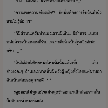
"​้า​...​ไ่ใช่​คาจริ​หร​เหร​ครั​ ​-_-​"
"​คา​จ​คาจริ​ะไร​!​?​ ั​ั​่​ต้าร​จั​ฉัทำ​ผั​
า​ไ่รู้​่​ ​(​?)​"
"​็​ีส่​ะ​ครั​ท่า​ประธา​ีเิ​...​ีำาจ​...​แถ​
หล่​้​เป็​ผ​ผ​็​จั​...​หาถึ​ถ้า​เป็​ผู้หญิ​่ะ​่ะ​
ครั​ ​-_-​"
"​ฉั​ไ่ส​ใจ​ใคร​ห้า​ไห​ทั้ั้​แล้​เี่​ ​เฮ้​...​
ช่าเถะ​ๆ​ ​ถ้า​เะ​ขา​ั้​ีหั​ผู้หญิ​ทั้โล​แห่​า​​
ฉั​เป็​พ่​ข​ลู​พี​ ​-*-​"
รูฮ​​ไ่​พู​ะไร​แต่​หลุ​ขำ​า​เล็้​จาั้​
็​ลัา​ทำ​ห้า​ิ่​ต่