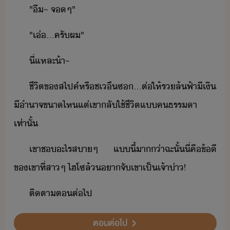
"​ื​~​ ​จ​ๆ​"
"​เ่​...​ครัผ​"
ี่แหละ​้า​~
ชีิต​ข​สไปค์​หรืช​เึ​ซ​...​ต่ให้​ร​ล้​ฟ้า​ีเิ​
ีำาจ​ขา​ไห​แต่​เขา​ลั​ใช้ชีิต​แ​คธรรา​
เท่าั้
เขา​ช​ะไร​สา​ๆ​ ​แี้​า่า​ฉะั้​ี่​คื​ข้ี​
ข​เขา​ที่​สา​ๆ​ ​ไฮโซ​ล้​า​จั​เขา​เป็​เจ้า่า​!
ติตา​ต​ต่ไป
ตอนต่อไป