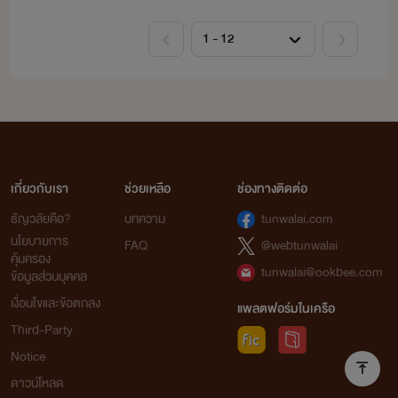
เกี่ยวกับเรา
ช่วยเหลือ
ช่องทางติดต่อ
ธัญวลัยคือ?
บทความ
tunwalai.com
นโยบายการ
FAQ
@webtunwalai
คุ้มครอง
tunwalai@ookbee.com
ข้อมูลส่วนบุคคล
เงื่อนไขและข้อตกลง
แพลตฟอร์มในเครือ
Third-Party
Notice
ดาวน์โหลด