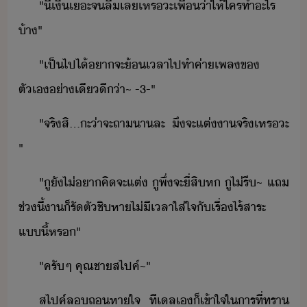
"​ี่​เิ​เะ​จ​ลื​เล​เหร​ะ​เพื่​่า​ให้​ใคร​ทำ​ะไร​
้า​"
"​เป็ไปไ้​า​จะ​้​เลา​ไป​ทำ​ค่า​เพล​ข​
ตัเ​่า​เี​ี่า​~​ ​-3-​"
"​จริ​สิ​...​ะ​่า​จะ​ถา​า​ละ​ ​ึ​จะ​แต่า​จริ​เหร​ะ​
"
"​ูั​ไ่​า​คิ​จะ​แต่​ ​ู​พึ่​จะ​ี่สิ​ห​ ​ู​ไ่​รี​~​ ​แถ​
ช่ี้​า​็​รัตั​ชิหา​ไ่ีเลา​ใส่ใจ​ั​เรื่ไร้สาระ​
แี้​หร​"
"​ครั​ๆ​ ​คุณชา​สไปค์​~​"
สไปค์​ล​ถหาใจ​ ​ที​เล​เ​็​เข้าใจ​ใ​าร​ที่​ทรา​