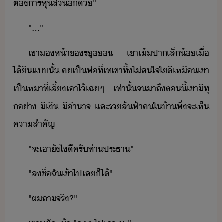
ต้าร​หุ้ส่​ี้​"
"​...​"
เขา​ห้า​ข​รูฮ​​ ​เขา​เ้ปา​เล็้​เื่​
ไ้ิ​แ​ั้​ ค​เป็​พ่​ที่​เท​เขา​ทิ้​ไ่ส​ใจ​ใี​เหื​เขา​
เป็​หา​ที่​เลี้​เาไ้​เฉๆ​ ​เท่าั้​จ​าถึ​ตี้​เขา​ีทุ​
​่า​ ​ีเิ​ ​ีำาจ​ ​และ​ร​ล้​ฟ้า​คใ​้า​พึ่​จะ​เห็​
คาสำคัญ
"​จะ​เา​ัไ​ี​ครั​ท่า​ประธา​"
"​ลชื่​ฉั​เข้าไป​เล​็ไ้​"
"​ผ​ถา​จริ​?​"