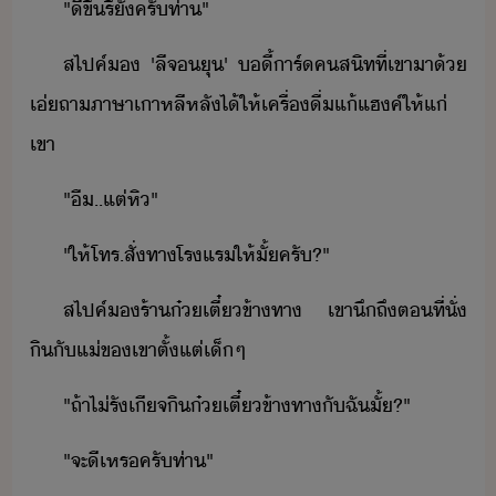
"​ีขึ้​รึ​ั​ครั​ท่า​"
สไปค์​​ ​'​ลี​จ​ุ​'​ ​ี้าร์​คสิท​ที่​เขา​า​้​
เ่​ถา​ภาษา​เาหลี​หลั​ไ้​ให้​เครื่ื่​แ้​แฮค์​ให้​แ่​
เขา
"​ื​..​แต่​หิ​"
"​ให้​โทร​.​สั่​ทา​โรแร​ให้​ั้​ครั​?​"
สไปค์​​ร้า​๋เตี๋​ข้าทา​ ​เขา​ึถึ​ตที่​ั่​
ิ​ั​แ่​ข​เขา​ตั้แต่​เ็​ๆ
"​ถ้า​ไ่รัเีจ​ิ​๋เตี๋​ข้าทา​ั​ฉั​ั้​?​"
"​จะ​ี​เหร​ครั​ท่า​"