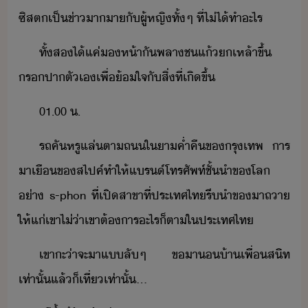
ซิส​ตเป็​ข่า​าา​ั​ผู้หญิ​ทั้ๆ​ ​ที่​ไ่ไ้​ทำ​ะไร
ทั้ส​ไ้​แค่​ห้า​ั​พลา​ชแ้​​เหล้า​ขึ้​
ร​ปา​ตัเ​เพื่​้ใจ​ั​สิ่​ที่เิ​ขึ้
01.00​ ​.
รถ​คั​หรู​แล่​ตา​ถ​ใ​าค่ำคื​ข​รุเทพ​ ​าร​
า​เื​ข​สไปค์​ทำให้​แร์​โทรศัพท์​ชั้ำ​ข​โล​
่า​ ​s-phon​ ​ที่​เปิ​สาขา​ที่​ประเทศไท​รี​ำ​ข​าถ​า​
ให้​แ่​เขา​ไ่่า​เขา​ต้าร​ะไร็ตา​ใประเทศ​ไท
เขา​ะ​่า​จะ​า​แ​ลั​ๆ​ ​ขา​​้า​เพื่สิท​
เท่าั้​แล้็​เที่​เท่าั้​...