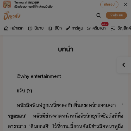
Tunwalai ธัญวลัย
เปิดแอป
เพื่อประสบการณ์ที่ดีกว่าบนมือถือ
เข้าสู่ระบบ
มาใหม่
หน้าแรก
นิยาย
อีบุ๊ก
การ์ตูน
ดรีมแชท
ธัญลิสต์
บทนำ
@why​ ​entertainment
ขั​ ​(​?)
หัสืพิพ์​ถู​เหี่​ล​ั​พื้​ตรห้า​ข​เลขา​ ​'​
รูฮ​​'​ ​หลั​ี​ข่า​พา​ห้าหึ่​ถึ​ัธุริจ​ชื่ั​ที่​ทิ้​
ารา​สา​ ​'​คิ​​ฮี​'​ ​ไ้​ที่​าเลี้​หลั​ี​ข่าลื​หาหู​ถึ​