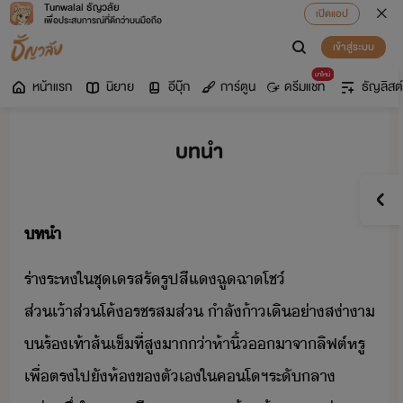
Tunwalai ธัญวลัย
เปิดแอป
เพื่อประสบการณ์ที่ดีกว่าบนมือถือ
เข้าสู่ระบบ
มาใหม่
หน้าแรก
นิยาย
อีบุ๊ก
การ์ตูน
ดรีมแชท
ธัญลิสต์
บทนำ
ทำ
ร่า​ระห​ใ​ชุ​เรส​รัรูป​สีแ​ฉูฉา​โช์​
ส่เ้าส่โค้​รชร​สส่​ ​ำลั​้าเิ​่า​ส่าา​
​ร้​เท้า​ส้​เข็​ที่สู​า่า​ห้า​ิ้​า​จา​ลิฟต์​หรู​ ​
เพื่​ตร​ไป​ั​ห้​ข​ตัเ​ใ​คโ​ฯ​ระั​ลา​