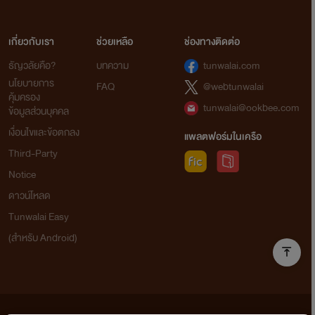
เกี่ยวกับเรา
ช่วยเหลือ
ช่องทางติดต่อ
ธัญวลัยคือ?
บทความ
tunwalai.com
นโยบายการ
FAQ
@webtunwalai
คุ้มครอง
tunwalai@ookbee.com
ข้อมูลส่วนบุคคล
เงื่อนไขและข้อตกลง
แพลตฟอร์มในเครือ
Third-Party
Notice
ดาวน์โหลด
Tunwalai Easy
(สำหรับ Android)