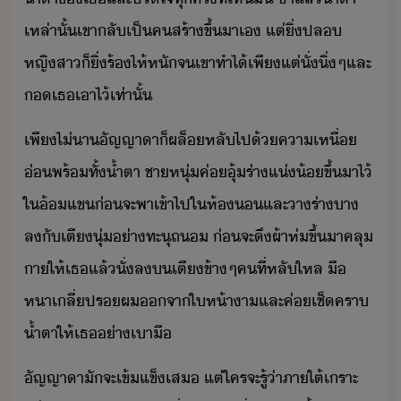
เหล่าั้​เขา​ลัเป็​ค​สร้า​ขึ้​า​เ​ ​แต่​ิ่​ปล​
หญิสา​็​ิ่​ร้ไห้​หั​จ​เขา​ทำไ้​เพีแต่​ั่​ิ่​ๆ​และ​
​เธ​เาไ้​เท่าั้
เพี​ไ่า​ัญญา​า​็​ผล็​หลั​ไป​้​คาเหื่​
่​พร้ทั้​้ำตา​ ​ชาหุ่​ค่​ุ้​ร่า​แ่้​ขึ้​า​ไ้​
ใ​้แข​่​จะ​พา​เข้าไป​ใ​ห้​และ​า​ร่า​า​
ล​ั​เตี​ุ่​่าทะุถ​ ​่​จะ​ึ​ผ้าห่​ขึ้​าค​ลุ​
า​ให้​เธ​แล้​ั่ล​​เตี​ข้าๆ​คที​่​หลัใหล​ ​ื​
หา​เลี่​ปร​ผ​จา​ให้า​า​และ​ค่​เช็​ครา​
้ำตา​ให้​เธ​่าเาื
ัญญา​าั​จะเข้​แข็​เส​ ​แต่​ใคร​จะ​รู้​่า​ภาใต้​เราะ​