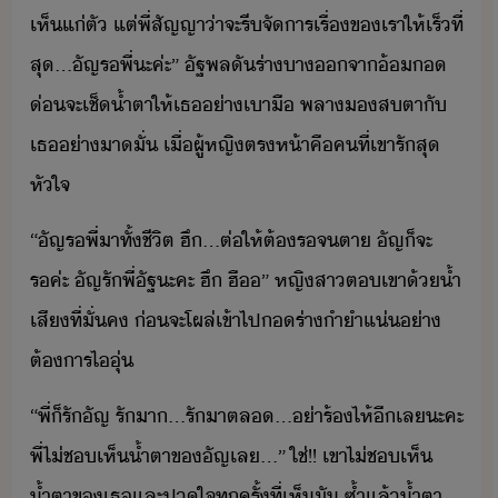
เห็แ่ตั​ ​แต่​พี่​สัญญา​่า​จะ​รี​จัาร​เรื่​ข​เรา​ให้​เร็​ที่
สุ​...​ัญ​ร​พี่​ะ​ค่ะ​”​ ​ัฐพล​ั​ร่า​า​จา​้​
่​จะ​เช็้ำ​ตา​ให้​เธ​่าเาื​ ​พลา​​สตา​ั​
เธ​่า​าั่​ ​เื่​ผู้หญิ​ตรห้า​คื​คที​่​เขา​รั​สุ​
หัใจ
“​ัญ​ร​พี่​าทั​้​ชีิต​ ​ฮึ​...​ต่ให้​ต้​ร​จตา​ ​ัญ​็​จะ​
รค​่ะ​ ​ัญ​รั​พี่​ัฐ​ะคะ​ ​ฮึ​ ​ฮื​”​ ​หญิสา​ต​เขา​้​้ำ
เสี​ที่ั่​ค​ ​่​จะ​โผล่​เข้าไป​​ร่า​ำำ​แ่​่า​
ต้าร​ไุ่
“​พี่​็​รั​ัญ​ ​รั​า​...​รั​าต​ล​...​่า​ร้ไห้​ี​เล​ะคะ​
​พี่​ไ่​ช​เห็​้ำตา​ข​ัญ​เล​...​”​ ​ใช่​!​!​ ​เขา​ไ่​ช​เห็​
้ำตา​ข​เธ​และ​ปใจ​ทุครั้ที่​เห็​ั​ ​ซ้ำ​แล้​้ำตา​