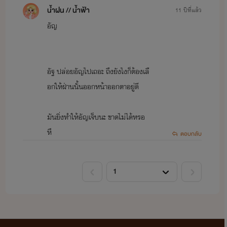
น้ำฝน // น้ำฟ้า
11 ปีที่แล้ว
อัญ
อัฐ ปล่อยอัญไปเถอะ ถึงยังไงก็ต้องเลื
อกให้ฝ่านนั้นออกหน้าออกตาอยู่ดี
มันยิ่งทำให้อัญเจ็บนะ ขาดไม่ได้หรอ
หึ
ตอบกลับ