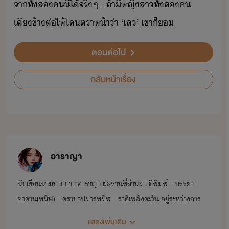
จา​ทั้ส​ค​ี้​ไ้​จริๆ​...​ถ้า​ี​หญิสา​ทั้ส​ค​
เคีข้า​ต่ให้​โ​ตราห้า​่า​ ​‘​เล​’​ ​เขา​็​
ตอนต่อไป
กลับหน้าเรื่อง
อาราญา
นักเขียนนามปากกา : อาราญา ผลงานที่ผ่านมา ตีพิมพ์ - ภรรยา
ซาตาน(ทมิฬ) - ตราบาปมารทมิฬ - ราคีเพลิงตะวัน อยู่ระหว่างการ
แต่ง - เพลิงทัณฑ์บัญชามาร
แสดงเพิ่มเติม