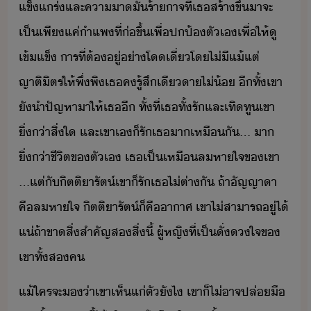
แข็แร่​และ​คา​าั่​ร้าาจ​ที่​เธ​สร้า​ขึ้​า​จะ​
เป็​เพีแค่​ำแพ​ที่​่​ขึ้​เพื่​ปป้​ตัเ​เพื่ให้​ู​
เข้แข็​ ​าร​ที่​ต้​ู่​่า​โเี่​โ​ไ่ี​แ้แต่​
ญาติิตร​ให้​พึ่พิ​เธ​ค​รู้สึ​เีา​ไ่้​ ​ีทั้​เขา​
ั​ำ​ปัญหา​า​ให้​เธ​ี​ ​ทั้ที่​เธ​ทั้​รั​และ​เทิทู​เขา​
ิ่่า​สิ่ใ​ ​และ​เขา​เ​็​รั​เธ​า​เหืั​...​ ​า​
ิ่่า​ชีิต​ข​ตัเ​ ​เธ​เป็​เหื​ลหาใจ​ข​เขา​
...​แต่​ั​ิตติา​รัต์​เขา​็​รั​เธ​ไ่​ต่าั​ ​ถ้า​ัญญา​า​
คื​ลหาใจ​ ​ิตติา​รัต์​็​คื​าาศ​ ​เขา​ไ่​สาารถ​ู่​ไ้​
แ่​ถ้า​ขา​สิ่​สำคัญ​ส​สิ่​ี้​ ​ผู้หญิ​ที่​เป็​ั่​ใจ​ข​
เขา​ทั้ส​ค
แ้​ใคร​จะ​่า​เขา​เห็แ่ตั​ัไ​ ​เขา​็​ไ่​าจ​ปล่ื​