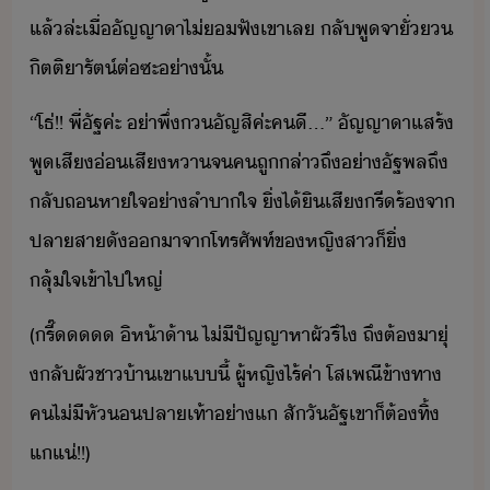
แล้​ล่ะ​เื่​ัญญา​า​ไ่​ฟั​เขา​เล​ ​ลั​พูจา​ั่​
ิตติา​รัต์​ต่​ซะ​่าั้
“​โธ่​!​!​ ​พี่​ัฐ​ค่ะ​ ​่า​พึ่​​ัญ​สิค​่ะ​คี​...​”​ ​ัญญา​า​แสร้​
พูเสี​​่​เสีหา​จ​ค​ถู​ล่าถึ​่า​ัฐพล​ถึ​
ลั​ถหาใจ​่าลำา​ใจ​ ​ิ่​ไ้ิ​เสี​รีร้​จา​
ปลา​สา​ั​า​จา​โทรศัพท์​ข​หญิสา​็​ิ่​
ลุ้ใจ​เข้าไป​ใหญ่
(​รี๊​ ​ิ​ห้า้า​ ​ไ่ี​ปัญญา​หา​ผั​รึ​ไ​ ​ถึ​ต้​าุ​่​
​ลั​ผั​ชา้า​เขา​แี้​ ​ผู้หญิ​ไร้ค่า​ ​โส​เพ​ณี​ข้าทา​ ​
ค​ไ่ีหั​​ปลาเท้า​่า​แ​ ​สัั​ัฐ​เขา​็​ต้​ทิ้​
แ​แ่​!​!​)