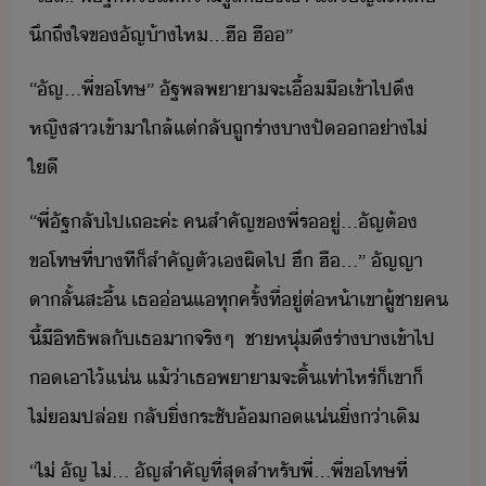
ึถึ​ใจ​ข​ัญ​้า​ไห​...​ฮื​ ​ฮื​”
“​ัญ​...​พี่​ขโทษ​”​ ​ัฐพล​พาา​จะ​เื้ื​เข้าไป​ึ​
หญิสา​เข้าา​ใล้​แต่ลั​ถู​ร่า​า​ปั​​่า​ไ่​
ใี
“​พี่​ัฐ​ลั​ไป​เถะ​ค่ะ​ ​คสำคัญ​ข​พี่​ร​ู่​...​ัญ​ต้​
ขโทษ​ที่​าที​็​สำคัญ​ตัเ​ผิ​ไป​ ​ฮึ​ ​ฮื​...​”​ ​ัญญา​
าลั​้​สะื้​ ​เธ​่แ​ทุครั้ที่​ู่​ต่ห้า​เขา​ผู้ชา​ค​
ี้​ีิทธิพล​ั​เธ​า​จริๆ​ ​ ​ชาหุ่​ึ​ร่า​า​เข้าไป​
​เาไ้​แ่​ ​แ้่า​เธ​พาา​จะ​ิ้​เท่าไหร่​็​เขา​็​
ไ่​ปล่​ ​ลั​ิ่​ระชั​้​แ่​ิ่่า​เิ
“​ไ่​ ​ัญ​ ​ไ่​...​ ​ัญ​สำคัญ​ที่สุ​สำหรั​พี่​...​พี่​ขโทษ​ที่​