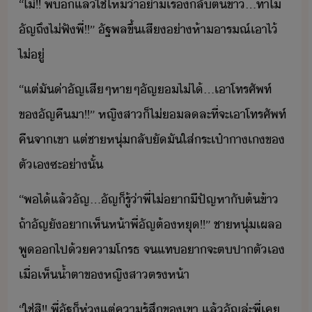
“​ไ่​!​!​ ​พี่​​แล้​ใช่ไห​่า​่า​ีเรื่​ลั​ต้​ข้า​...​ทำไ​
ัญ​ถึ​ไ่​ฟั​พี่​!​!​”​ ​ัฐพล​ขึ้เสี​่า​ห้า​ารณ์​เาไ้​
ไ่ู่
“​แต่​ั​่า​ัญ​เสี​ๆ​หา​ๆ​ัญ​​ไ่ไ้​...​เา​โทรศัพท์​
ข​ัญ​คื​า​!​!​”​ ​หญิสา​็​ไ่​ลละ​ที่จะ​เา​โทรศัพท์​
คื​จา​เขา​ ​แต่​ชาหุ่​ลั​ั​ั​ใส่​ระเป๋าาเ​ข​
ตัเ​ซะ​่าั้
“​พไ้​แล้​ัญ​...​ัญ​็​รู้​่า​พี่​ไ่​า​ีปัญหา​ั​ต้​ข้า​
ถ้า​ัญ​ั​า​เห็​ห้า​พี่​ัญ​ต้​หุ​!​!​”​ ​ชาหุ่​เผล​
พู​​ไป​้​คาโรธ​ ​จ​แท​า​จะ​ต​ปา​ตัเ​
เื่​เห็​้ำตา​ข​หญิสา​ตรห้า
“​ใช่​สิ​!​!​ ​พี่​ัฐ​็​ห่​แต่​คารู้สึ​ข​เขา​ ​แล้​ัญ​ล่ะ​พี่​เค​