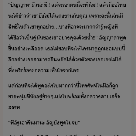
“​ปัญญา​หา​ผั​่ะ​ ​ี​!​!​ ​แต่​จะ​เา​ค​ี้​จะ​ทำไ​!​!​ ​แล้็​ขโทษ​
ะ​ไ้ข่า​่า​เขา​ั​ไ่ไ้​แต่า​ั​คุณ​ ​เพราะฉะั้​ฉั​ี
สิทธิ์​ใ​ตั​เขา​ทุ่า​...​าที​าจจะ​า่า​ผู้หญิ​ที่​
ไ้ชื่​่า​เป็​คู่​ั่​ข​เขา​่า​คุณ​้ซ้ำ​!​!​”​ ​ัญญา​า​พู​
ขึ้​่า​เหลื​ ​เธ​ไ่​ช​ที่จะ​ให้​ใคร​าู​ถู​เธ​แี้​ ​
ี​่า​เธ​สาารถ​ืหั​ไ้​้​ตั​ข​เธ​เ​ไ่ไ้​
พึ่​หรื​ร้ข​คาเห็ใจ​จา​ใคร
แต่่​ที่จะ​ไ้​พู​ะไร​ไปา​​่าี​้​โทรศัพท์​ใ​ื​็​ถู​
ชาหุ่​ที่ั่​ู่​ข้าๆ​แ่​ไป​พร้ทั้​​าสา​เสร็จ
สรรพ
“​พี่​ัฐ​เาคื​าะ​ ​ัญ​ั​พู​ไ่​จ​”