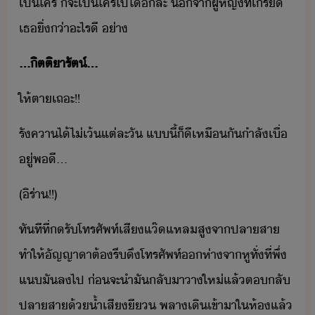
เป็​ใคร​ ​็​จะ​เป็​ใคร​ไป​ไ้​ี​ล่ะ​ ​จา​ผู้หญิ​ที่​เ​รี​​
เธ​ิ่่า​ะไร​ี​ ​่า
...​ิตติา​รัต์​...
ให้​ตา​เถะ​!​!
รัคา​ไ้​ไ่​เ้แต่​ละ​ั​ ​แี้​็ี​เหืั​ำลั​เื่​
ู่​พี​...
(​ิ​ร่า​!​!​)
ทัทีที่​​รัโทรศัพท์​เสี​แ​๊​แหล​สู​จา​ปลา​สา​
ทำให้​ัญญา​า​ต้​รี​ึ​โทรศัพท์​ห่า​จา​หู​ทั่​ที่พึ่​
แ​ั​ล​ไป​ ​่​จะ​ำ​ั​ลัา​า​ให่​แล้​ตลั​
ปลา​สา​้​้ำเสี​ี​ ​พลา​เิ​เข้าา​ใ​ห้​แล้​