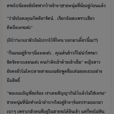
ตร​ไป​ั่ล​ั​โซฟา​้า​ข้าๆ​ชาหุ่​ที่ั่​ู่​่​แล้
“​่าั​ไ​คะ​คุณิตติ​ารั​ต​์​...​เรี​ฉั​ซะ​เพราะ​เชี​ ​
คิถึ​เหร​ค่ะ​”
(​ิ​้า​!​!​แ​เา​ผั​ฉั​ไป​​ไ้​ที่ไห​ ​​า​เี๋ี้​ะ​!​!​!​)
“​็​​ู่​ข้าๆ​ี่แหละ​ค่ะ​...​คุณ​ต้​ข้า​็​ไ่่า​โทรา​
ขัจัหะ​เล​ะ​ค่ะ​ ​ค​ำลั​เข้า้าเข้าเข็​”​ ​หญิสา​
ัค​ั่โโห​ปลา​สา​แถ​ั​พู​ชื่เล่​ข​เธ​่า​
ถืสิทธิ์
“​พ​เถะ​ัญ​พี่​ขร้​ ​เรา​เค​สัญญา​ั​ไ้​แล้​ไ่ใช่​เหร​”​
​ชาหุ่​ที่ั่​ทำ​ห้า​ลำาใจ​ู่​ข้าๆ​ร้​ปรา​า​
เา​ๆ​ ​เพราะ​ลั​คที​่​ู่​ใ​สา​จะ​ไ้ิ​เข้า​ ​แต่​็​ค​ไ่ทั​