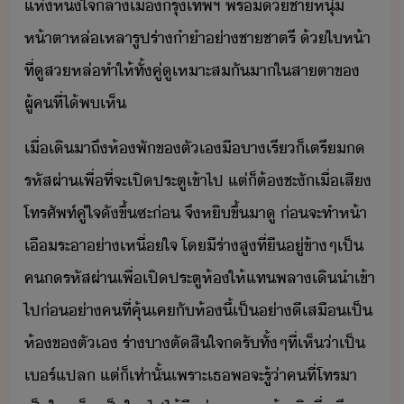
แห่หึ​่​ใจลา​เืรุ​เทพ​ฯ​ ​พร้้​ชาหุ่​
ห้าตา​หล่เหลา​รูปร่า​ำำ​่า​ชาชาตรี​ ​้​ให้า​
ที่​ู​ส​หล่​ทำให้​ทั้คู่​ู​เหาะส​ั​า​ใ​สาตา​ข​
ผู้ค​ที่​ไ้​พเห็
เื่​เิ​าถึ​ห้พั​ข​ตัเ​ื​า​เรี​็​เตรี​​
รหัสผ่า​เพื่ที่จะ​เปิ​ประตูเข้า​ไป​ ​แต่​็​ต้​ชะั​เื่​เสี​
โทรศัพท์​คู่ใจ​ั​ขึ้​ซะ​่​ ​จึ​หิ​ขึ้​าู​ ​่​จะ​ทำ​ห้า​
เืระา​่า​เหื่ใจ​ ​โ​ี​ร่า​สู​ที่​ื​ู่​ข้าๆ​เป็​
ค​​รหัสผ่า​เพื่​เปิ​ประตู​ห้​ให้​แท​พลา​เิ​ำเข้า​
ไป​่​่า​คที​่​คุ้เค​ั​ห้​ี้​เป็​่าี​เสื​เป็​
ห้​ข​ตัเ​ ​ร่า​า​ตัสิใจ​​รั​ทั้ๆที่​เห็​่า​เป็​
เร์​แปล​ ​แต่​็​เท่าั้​เพราะ​เธ​พ​จะ​รู้​่า​คที​่​โทรา​