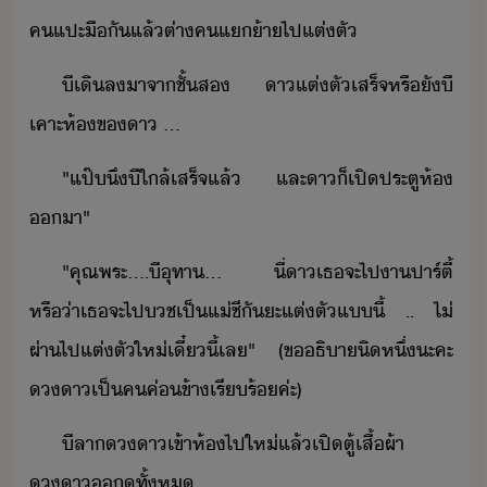
ค​แปะ​ื​ั​แล้​ต่า​ค​แ้า​ไป​แต่ตั
ี​เิล​าจา​ชั้ส​ ​า​แต่ตั​เสร็จ​หรืั​ี​
เคาะ​ห้​ข​า​ ​...​
"​แป๊​ึ​ี​ใล้​เสร็จ​แล้​ ​และ​า​็​เปิ​ประตู​ห้​
า​"
"​คุณ​พระ​....​ี​ุทา​...​ ​ี่​า​เธ​จะ​ไป​า​ปาร์ตี้​
หรื่า​เธ​จะ​ไป​ช​เป็​แ่ชี​ั​ะ​แต่ตั​แี้​ ​..​ ​ไ่​
ผ่า​ไป​แต่ตั​ให่​เี๋ี้​เล​"​ ​(​ข​ธิา​ิหึ่​ะคะ​
า​เป็​ค​ค่ข้า​เรีร้​ค่ะ​)​
ี​ลา​า​เข้า​ห้​ไป​ให่​แล้​เปิ​ตู้เสื้ผ้า​
า​​ู​ทั้ห​ ​ ​...