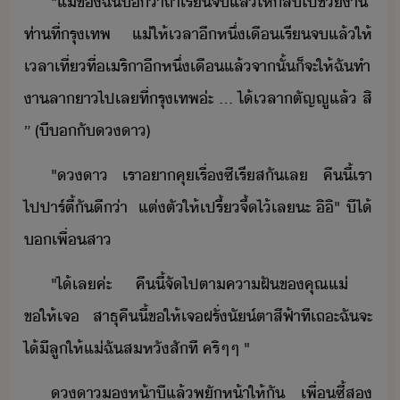
"​แ่​ข​ฉั​่า​ถ้า​เรีจ​แล้​ให้​ลั​ไป​ช่​า​
ท่า​ที่​รุเทพ​ ​ ​แ่​ให้​เลา​ี​หึ่​เื​เรีจ​แล้​ให้​
เลา​เที่​ที่​เริา​ี​หึ่​เื​แล้​จาั้​็​จะ​ให้​ฉัทำ​
า​ลา​า​ไป​เล​ที่​รุเทพ​่ะ​ ​...​ ​ไ้เลา​ตัญญู​แล้​ ​สิ​
​”​ ​(​ี​​ั​า​)
"​า​ ​ ​เรา​า​คุ​เรื่​ซีเรีส​ั​เล​ ​ ​คืี้​เรา​
ไป​ปาร์ตี้​ั​ี่า​ ​ ​แต่ตั​ให้​เปรี้​จี้​ไ้​เล​ะ​ ​ิิ​"​ ​ี​ไ้​
​เพื่​สา
"​ไ้​เล​ค่ะ​ ​ ​คืี้​จั​ไป​ตา​คาฝั​ข​คุณแ่​ ​ ​
ขให้​เจ​ ​สาธุ​คืี้​ขให้​เจ​ฝรั่​ั์ตา​สีฟ้า​ที​เถะ​ฉั​จะ​
ไ้​ีลู​ให้​แ่​ฉั​สหั​สัที​ ​คริๆ​ๆ​ ​"
​า​ห้า​ี​แล้​พัห้า​ให้​ั​ ​ ​เพื่ซี้​ส​