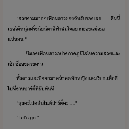
"​สา​า​ๆ​เพื่​สา​ข​ฉั​รัร​เล​ ​ ​คืี้​
เธ​ไ้​หุ่​ฝรั่​ั์ตา​สีฟ้า​สใจา​ข​แ่​เธ​
แ่​ ​"
...​ ​ี​​เพื่​สา​่า​ภาคภูิใจ​ใ​คา​ส​และ​
เซ็ซี่​ข​า
ทั้​า​และ​ี​า​ห้า​หพั​หญิ​และ​เรี​แท็ซี่​
ไป​ที่​า​ปาร์ตี้​ที่​ผั​ทัที​
"​ลุ​คะ​ไป​คลั​ไท์​ปาร์ตี้​คะ​ ​....​"
"​Let​'​s​ ​go​ ​"