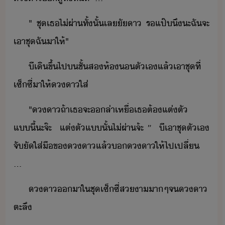
"​ ​ชุ​เธ​ไ่​ผ่า​ทั้ั้​เลั​า​ ​ร​แป๊​ึ​ะ​ฉั​จะ​
เา​ชุ​ฉั​า​ให้​"​
ี​เิ​ขึ้ไป​​ชั้ส​ห้​ตัเ​แล้​เา​ชุ​ที่​
เซ็ซี่​า​ให้​า​ใส่
"​า​ถ้า​เธ​จะ​​ล่า​เหื่​เธ​ต้​แต่ตั​
แี้​ะจ๊ะ​ ​ ​แต่ตั​แ​ั้​ไ่​ผ่า​จ้ะ​ ​”​ ​ ​ีเา​ชุ​ตัเ​
จั​ั​ใส่​ื​ข​า​แล้​​า​ให้​ไป​เปลี่​ ​
...
า​า​ใ​ชุ​เซ็ซี่​สา​า​ๆ​จ​า​
ตะลึ