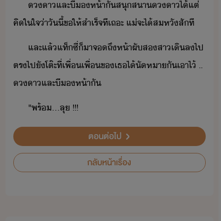
า​และ​ี​ห้า​ั​สุสา​า​ไ้​แต่​
คิใใจ​่าั​ี​้​ขให้​สำเร็จ​ที​เถะ​ ​แ่​จะ​ไ้​สหั​สัที
และ​แล้​แท็ซี่​็​า​จ​ถึ​ห้า​ผั​ส​สา​เิล​ไป​
ตร​ไป​ั​โต๊ะ​ที่​เพื่​เพื่​ข​เธ​ไ้​ัหา​ั​เาไ้​ ​..​ ​
า​และ​ี​ห้า​ั​
"​พร้​...​ลุ​ ​!​!​!
ตอนต่อไป
กลับหน้าเรื่อง