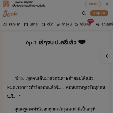
Tunwalai ธัญวลัย
เปิดแอป
เพื่อประสบการณ์ที่ดีกว่าบนมือถือ
เข้าสู่ระบบ
มาใหม่
หน้าแรก
นิยาย
อีบุ๊ก
การ์ตูน
ดรีมแชท
ธัญลิสต์
ep.1 เย้ๆจบ ป.ตรีแล้ว ❤️
"​้า​...​ทุค​เิ​าส​่​​ระ​าษ​คำต​ไ้​แล้​
หเลา​าร​ทำ​ข้ส​แล้​จ้ะ​...​ ​ค​เรท​ทู​เรชั​่​ทุค​
ะจ๊ะ​...​"
​คุณครู​สเต​ฟาี​่​​ทุค​(​ครู​สเต​ฟาี​่​เป็​ครู​ที่​