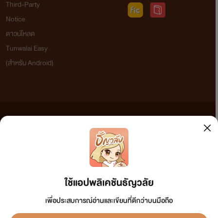
Third-Party
Notice
ดาวน์โหลด
Tunwalai Easy
(สำหรับ Android)
ข้อความที่ท่านได้อ่านจากเว็บไซต์นี้เกิดจากการเขียนโดยสาธารณชนและเผยแพร่โดยอัตโนมัติ ผู้ดูแล
เว็บไซต์แห่งนี้ไม่ได้เห็นด้วยและไม่ขอรับผิดชอบต่อข้อความใดๆ ทั้งสิ้น ดังนั้นผู้อ่านทุกท่านโปรดใช้
วิจารณญาณในการกลั่นกรองด้วยตนเอง และหากท่านพบข้อความใดๆ ที่ขัดต่อกฎหมายและศีลธรรม
กรุณาแจ้งมาที่ tunwalai@ookbee.com เพื่อทีมงานจะได้ดำเนินการในทันที ทั้งนี้ ทางเว็บไซต์ขอสงวน
ลิขสิทธิ์ตามพระราชบัญญัติลิขสิทธิ์ (ฉบับเพิ่มเติม) พ.ศ.2558
ใช้แอปพลิเคชันธัญวลัย
เพื่อประสบการณ์อ่านและเขียนที่ดีกว่าบนมือถือ