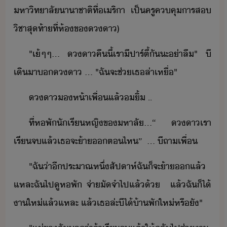
หาิทาลั​าาชาติ​ที่​เริา​ ​ ​เป็​ครู​คคุ​าร​ส​
ิชา​สุท้า​ที่​ห้​ข​า​)
"​เ้​ๆ​ๆ​...​ ​า​คืี้​เรา​ี​ปาร์ตี้​ั​ะ​่า​ลื​"​ ​ี​
เิ​า​​า​ ​...​ ​"​ฉั​จะ​ช่​เธ​ล่า​เหื่​"
า​ห้า​เพื่​แล้​ิ้​ ​..
ที่​หพั​ัเรี​หญิ​ข​หาลั​...​“​ ​า​เรา​
เรีจ​แล้​เธ​จะ​้า​ต​ไห​”​ ​ ​...​ ​ี​ถา​เพื่
"​ฉั​่า​ี​ประาณ​หึ่​สัปาห์​ฉั​็​จะ​้า​แล้​
แหละ​ฉั​ไปู​หพั​ ​จ่า​ัจำ​ไป​แล้้​ ​ ​แล้​ฉั​็ไ้​
า​ให่​แล้​แหละ​ ​แล้​เธ​ล่ะ​ี​ไ้​้าพั​ให่​หรืั​"