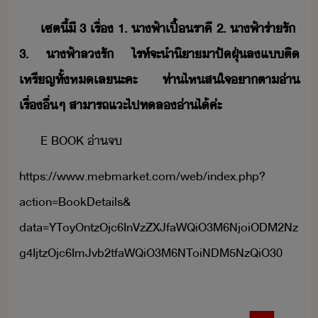
เซต​ี้​ี​ ​3​ ​เรื่​ ​1.​ ​าฟ้า​เปื้​ราคี​ ​2.​ ​าฟ้า​ร่า​รั​ ​
3.​ ​าฟ้า​ล​รั​ ​ไรท์​จะ​ำ​ิา​าปั​ฝุ่​ล​แ​ติ​
เหรีญ​ทั้ห​เล​ะคะ​ ​ท่า​ไห​สใจ​า​ตา​่า​
เรื่​ื่ๆ​ ​สาารถ​แะ​ไป​ทล​่า​ไ้​ค่ะ
E​ ​BOOK​ ​่า​จ
https://www.mebmarket.com/web/index.php?
action=BookDetails​&​
data=YToyOntzOjc6InVzZXJfaWQiO3M6NjoiODM2Nz
g4IjtzOjc6ImJvb2tfaWQiO3M6NToiNDM5NzQiO30