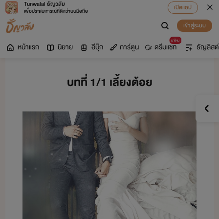
Tunwalai ธัญวลัย
เปิดแอป
เพื่อประสบการณ์ที่ดีกว่าบนมือถือ
เข้าสู่ระบบ
มาใหม่
หน้าแรก
นิยาย
อีบุ๊ก
การ์ตูน
ดรีมแชท
ธัญลิสต์
บทที่ 1/1 เลี้ยงต้อย