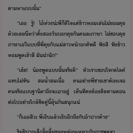
ตาหา​แ​ั้​”
“​เ​ ​รู้​!​ ​ไ้​ห่​่ะ​พี่​็ี​ใจ​แต่​ข้า​ห​เล่​ไ่​คุ​
้​เล​ี่​ห่า​ตั้​ส​ั​​คุ​ั​คละ​ภาษา​ ​ไ่​ช​คุ​
ภาษา​เี​แ​ที่​พี่​คุ​ั​แ่​สา​ห้า​คัพ​ี​ ​ฟั​สิ​ ​ฟั​ข้า​
ห​พู​เข้า​สิ​ ​ั​่าั​!​”
“​เฮ้​!​ ​้​พู​แ​ั้​จริ​ิ​”​ ​หัเราะ​ชใจ​​ไลค​์​
แท​ไ่ทั​ ​ส้ำสเื้​ ​ค​่า​พี่ชา​เขา​ต้​เจ​
คจริ​แ​ฐาิา​ถึ​จะ​เาู่​ ​เห็ที​ค​ต้​ติตา​ต​
ต่ไป​่าใล้ชิ​คู่​ี้​ลุ้​ั​สุ​แ่
“​็​เ​สิะ​ ​พี่เ​ิ​แล้เ​ิ​ี​ถึั​้าปาค้า​”​
ริฝีปา​เล็​จิ้ลิ้​ขหล่​เหาะั​าร​พูจา​