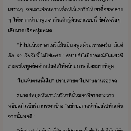
เพราะ​ๆ​ ​ฉเลาะ​่หา​้​ให้​เขา​รั​ให้​เขา​ซื้ข​ส​
ๆ​ ​ให้​า่า​า​พูจา​เิ​เ็​รู้ทั​เขา​แี้​ ​ขัใจ​จริๆ​ ​
เสีา​เสื​หุ่​ห
“​่า​ไป​แล้​ภาษา​เี​ี่​ั​ีท​พู​้​เหร​ครั​ ​ี​แต่​
ื​ ​า​ ​ิ​ิจิ​๊
​ไ่ใช่​เหร​”​ ​ธาต​์​ั​ี​ารณ์ขั​แซ​พี่
ชา​จใจ​พู​ผิ​คำ​หลั​ั​ให้​คล้า​ภาษาไท​า​ที่สุ
“​ไป​เล่​ตรั้​ไป​”​ ​ปรา​สาตา​ไป​ทา​ลาจรถ
ธาต​์​หุ​หัเราะ​ใ​ิาที​ั้​​พี่ชา​ตาขา​
หิ​แ้​เีร์​า​ระ​​้า​ ​“​่า​​ะ​่า​้​​ไป​ทั​เห็​
ฉา​ั้​พี​”