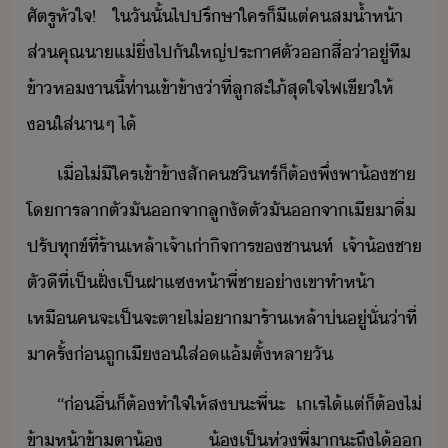
ศัตรู​หัใจ​!​ ​ใ​ัั้​ไป​ปรึษา​ใคร​็​ี​แต่​ค​ส้ำห้า​ ​
ส่​คุณา​แ่​ิ่​ไป​ั​ใหญ่​ประาศตั​​สื่​่า​ู่​ที​
ข้า​ห​า​ี้​ท่า​เข้าข้า​่าที่​ลูสะใภ้​สุใจ​ไฟเขี​ให้​
​ใส่​าๆ​ ​ไ้​
เื่​ไ่ีใคร​เข้าข้า​สั​ค​ชิทร์​็​ต้​พึ่พา​้ชา​
โ​ารลา​ตั​ั​จา​ลู​ั​ตั​ั​จา​เีา​ื่​
ปรัทุข์​ที่​ร้าเหล้า​เจ้าเ่า​ิจาร​ข​ชาท์​ ​เจ้า​้ชา​
ตัี​ที่​เป็ฝั่เป็ฝา​แซ​ห้า​พี่ชา​่า​เขา​ทำ​ห้า​
เหื​ค​จะ​เป็​จะ​ตา​ไ่​า​าร​้า​เหล้า​่​ู่​ั่​่าที่​
าค​รั้​่​ถู​เี​ใส่​​แ้​ตั้​หลา​ั
“​่ื่​็​ต้​ทำใจ​ให้​ส​ะ​พี่​ะ​ ​เเร​ไ้​แต่​็​ต้​ไ่​
ข้าห้าข้าตา​้​ ​้​เป็ห่​พี่​า​ะ​ถึ​ไ้​​