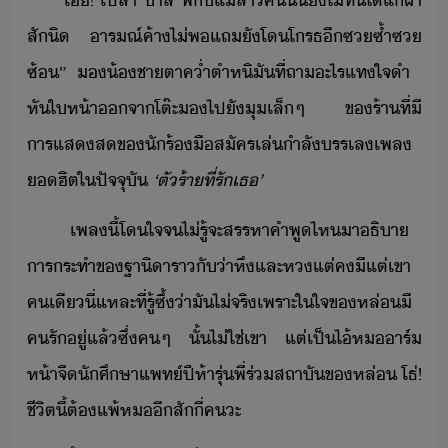
“​เฮ้​!​ ​เปล่า​ ​้า​สิ​ ​พี่​ั​แ่​สา​ค​ั้​ั​ไ่ทั​ไ้​แ้ผ้า​
สัิ​ ​ารณ์​ค้า​ไ่พ​แถ​ั​โ​โรธ​ี​ซ​ซ้ำ​ซ​
ซ้​”​ ​​้ชา​ตา​ค่ำ​ตำหิ​ั​ที่​ถา​ะไร​แทใจำ​ ​
หั​ให้า​จา​โต๊ะ​​ไป​ั​ุ​เล็​ๆ​ ​ข​ร้า​ที่​ี​
ารแส​ส​ข​ัร้​ืสัครเล่​ำลั​รรเล​เพล​
ฮิต​ใ​ปัจจุั​
‘​ตั​ร้า​ที่รั​เธ​’
​เพล​ี้​โใจ​จ​ไ่รู้​จะ​สรรหา​คำพู​ไห​า​ธิา​ ​
ารระทำ​ข​ฐาิา​ราั่า​หึ​และ​ห​แต่​คี​แต่​เขา​
คเี​ี่แหละ​ที่​รู้ซึ้​่า​ั​ไ่​จริ​เพราะ​ใ​ใจ​ขหล่​ี​
ครั​ู่​แล้​ซึ่​ค​ๆ​ ​ั้​ไ่ใช่​เขา​ ​แต่​เป็​ไ้​ห​าร์​
ห้าจื​ัศึษา​แพท์​ปี​ห้า​รุ่พี่​ร่​สถาั​ขหล่​ ​โธ่​!​
​ชีิต​ี้​ต้​แพ้​ห​ี​สั​ี่​ค​ะ