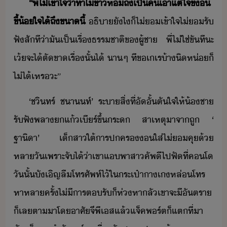
“​พี่​ไ่เข้าใจ​่า​ทำไ​ข้า​ห​ถึ​เป็​ค​เาแต่ใจ​ขี้​
ขี้​้ใจ​ไ้​ถึขา​ี้​
ธิา​ัไ​็​ไ่​เข้าใจ​ไ่รั​
ฟั​สัที​่า​ั​เป็เรื่​ธรรชาติ​ข​ผู้ชา​ ​พี่​ไ่ใช่​ขัที​ะ​
เ้​จะ​ไ้​ตัขา​เรื่​ั้​ไ้​ ​าๆ​ ​ที​ข​เเร​้า​ิห่​็​
ไ่ไ้​เหร​ะ​”
‘​ชิทร์​ ​ชา​ท์​’​ ​ระา​สิ่​ที่​ัั้ตัใจ​ให้​้ชา​
รัฟั​พลา​แ้​เีร์​ขึ้​ระ​ ​สาเหตุ​าจา​ถู​ ​‘​
ฐาิา​’​ ​เ็สา​ใต้​ารปคร​​ใส่​ไ่​คุ​้​
หลา​ั​เพราะ​จัไ้​่า​เขา​แ​พาสา​คัพ​ี​ไป​ฟั​ที่​คโ​
​ัั้​ัเิญ​ลื​โทรศัพท์​ไ้​ใ​ระเป๋าาเ​หล่​โทร​
หา​หลาครั้​ไ่ี​ารตรั​็​ห่หา​ลั​เขา​จะ​ี​ัตรา​
็​เล​ตาา​โ​าศั​จีพีเส​แล้​แจ็ค​พร์ต​็​แต​ที่า​