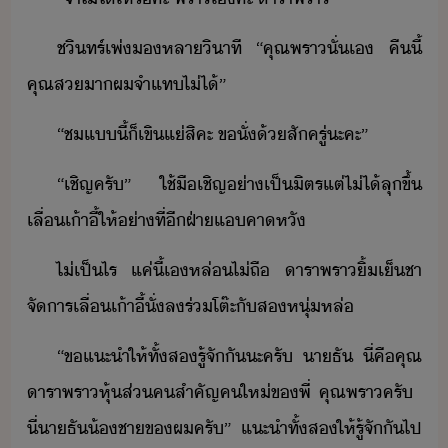
ชิทร์​เพ่​หลา​ิาที​ ​“​คุณ​พรา​ั่เ​ ​คืี้​
คุณ​ส​า​ผ​จำ​แท​ไ่ไ้​”
“​ช​แี้​็​เขิ​แ่​สิคะ​ ​ขั​่​​้​สั​ค​รู่​ะคะ​”
“​เชิญ​ครั​”​ ​ใช้​ื​เชิญ​่า​เป็ิตร​แต่​ไ่ไ้​ลุขึ้​
เลื่​เ้าี้​ให้​่าที่​ี​ฝ่า​แ​คาหั
ไ่เป็ไร​ ​แค่ี้​เ​หล่​ไ่​ถื​ ​าราพรา​ิ้​เ็ชา​
จัาร​เลื่​เ้าี้ั่​ล​ร่โต๊ะ​ั​ส​หุ่​หล่
“​ข​แะำ​ให้​ทั้ส​รู้จั​ั​ะ​ครั​ ​า​ธั​ ​ี่​คื​คุณ​
าราพรา​หุ้ส่​คสำคัญ​ค​ให่​ข​พี่​ ​คุณ​พรา​ครั​ ​
ี่​า​ธั​้ชา​ข​ผ​ครั​”​ ​แะำ​ทั้ส​ให้​รู้จั​ั​ไป​