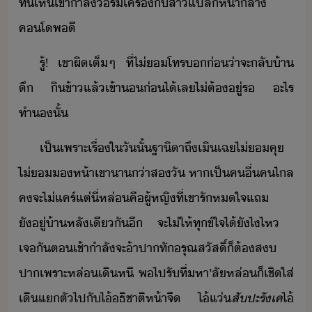
ทั​เห็​เขา​ำลั​ร์​เครื่​ั​สา​แปลห้า​ลา​
คโ​พี
รู้​!​ ​เขา​ผิ​เต็ๆ​ ​ที่​ไ่​โทร​​่​่า​จะ​ลั้า​
ึ​ ​ิข้า​แล้​เข้า​่​ไ้​เล​ไ่ต้​ู่​ร​ ​ะไร​
ทำ​ั้
เป็​เพราะ​เรื่​ใ​ัั้​ฐาิา​ถึ​เิเฉ​ไ่​คุ​
ไ่​ห้า​เขา​า​่า​ส​ั​ ​หา​เป็​คื่​ค​ไล​
คจะ​ไ่แคร์​แต่​ี่​หล่​คื​ผู้หญิ​ที่​เขา​รั​หใจ​แถ​
ัู่​้า​หลั​เีั​ี​ ​จะ​ไ่​ให้​ทุข์ใจ​ไ้​ัไ​ไห​ ​
เจั​ตเช้า​ำลัจะ​้า​ปา​ทั​รุณสัสิ์​็​ต้​ส​
ปา​เพราะ​หล่​เิหี​ ​พ​ไปรั​ที​่​หา​’​ลั​หล่​็​เชิ​ใส่​
เิ​แตั​ไป​ั​ไ้​ธิชา​ติ​ห้าจื​ ​ไ้​แ่
สั​ปะ​รั​เค
ไ้​