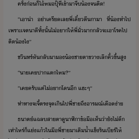
ครั้่​็​ไ้​ห​ปุ๊​ที่​เข้าา​จี​้​จ​ติ​!
“​เา​่า​ ​่า​เครี​เล​พี่​เี๋​ตีา​า​ ​ที่​้​ทำ​ไป​
เพราะ​เจตา​ีทั​้​ั้​ไ่​า​ให้​พี่​ั่​า​ลั​จะ​เา​โรค​ไป​
ติ​้​ไ​”
ชิทร์​หัลั​า​​้ชา​ตาขา​เลิ​คิ้​ขึ้​สู
“​า​เคปา​แต​ไห​?​”
“​เค​ครั​แต่​ไ่​า​โ​ี​ ​แฮะ​ๆ​”​
ท่าทา​จะ​จี้​ตรจุ​เิไป​พี่ชา​ถึ​ารณ์​เื​่า
ธาต​์​แฉล​สาตา​ู​าฬิาข้ื​เห็​่าั​ไ่​ึ​
เท่าไหร่​็​แ่​แ้​ใ​ื​พี่ชา​า​เติ​้ำแข็​ริ​เีร์​ให้​