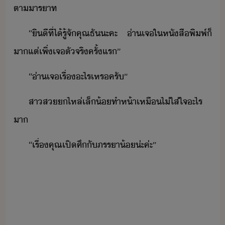
ตาาราท​
“​ิี​ที่​ไ้​รู้จั​คุณ​ธั​ะคะ​ ​่า​เจ​ใ​หัสืพิพ์​็​
า​แต่​เพิ่​เจ​ตัจริ​ครั้แร​”
“​่า​เจ​เรื่​ะไร​เหร​ครั​”
สา​ส​​ไหล่​เล็้​ทำ​ห้า​เหื​ไ่ใส่ใจ​ะไร​
า​
“​เรื่​คุณ​เปิศึ​ั​ภรรา้​่ะ​ค่ะ​”