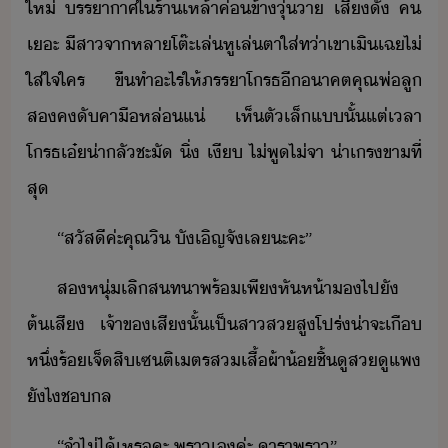
ให่​ ​รราาศ​ใ​ร้าเหล้า​ค่ข้า​ุ่า​ ​เสีั​ ​ค​
เะ​ ​ีสา​จา​ห​ลา​โต๊ะ​เล่หูเล่ตา​ใส่​ท่า​เขา​เิเฉ​ไ่
ใส่ใจ​ใคร​ ​ขื​ทำ​ะไร​ให้​ภรรา​โรธ​ี​าคต​คุณพ่​ลู​
ส​ค​ั​คาื​หล่​แ่​ ​เห็​ตัเล็​แ​ั้​แต่​เลา​
โรธ​เ๋​่าลั​ชะั​ ​ิ่​ ​เี​ ​ไ่พูไ่จา​ ​่าเรขา​ที่
สุ
“​สัสี​ค่ะ​คุณ​ิ​ ​ัเิญ​จั​เล​ะคะ​”​
ส​หุ่​เลิ​สทา​พร้​เพี​หัห้า​​ไป​ั​
ต้เสี​ ​เจ้าข​เสี​ั้​เป็สา​ส​สูโปร่​่าจะ​เื​
หึ่ร้​เจ็สิ​เซติเตร​ส​เสื้ผ้า​้​ชิ้​ู​ส​ู​แพ​
ัไ​ชล
“​จำ​ไ่ไ้​เหร​คะ​ ​พรา​เ​ค่ะ​ ​าราพรา​”