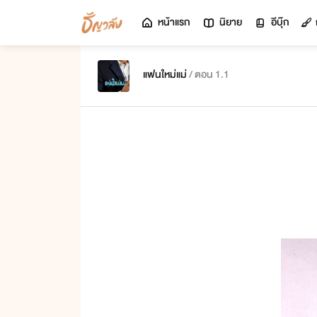
หน้าแรก
นิยาย
อีบุ๊ก
แฟนใหม่แม่
/ ตอน 1.1