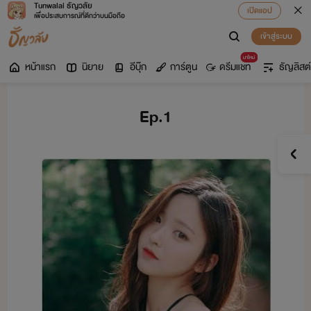
Tunwalai ธัญวลัย
เปิดแอป
เพื่อประสบการณ์ที่ดีกว่าบนมือถือ
เข้าสู่ระบบ
มาใหม่
หน้าแรก
นิยาย
อีบุ๊ก
การ์ตูน
ดรีมแชท
ธัญลิสต์
Ep.1