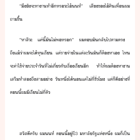
“​ึ​ั​จะ​หาา​ทำ​ี​หร​ะ​ไ้​ท์​”​ ​เสี​ข​ไ้​คิ​เพื่​ผ​
ถา​ขึ้
“​หา​สิะ​ ​แค่ี้​ั​ไ่พ​หร​”​ ​ผ​ต​ั​ลั​ไป​ตาตร​ ​
ถึแ้่า​ผ​จะ​ไ้​ทุ​เรี​ ​แต่​ราจ่า​ใ​แต่ละั​ั​็​ต้หา​เ​ ​ไห​
จะ​ค่าใช้จ่า​ประจำั​ที่​ไ่เี่​ั​เรื่​เรี​ี​ ​ทำให้​ผ​ต้หา​า​
เสริ​ทำ​ส​ถึ​สา​่า​ ​ัหึ่​ไ้​​แค่​ไ่​ี่​ชั่โ​ ​แต่​็ี​่าที่​
ตี้​ผ​ี​เรี​ไ่​ี่​ตั
สัสี​ครั​ ​ผ​ท์​ ​ตี้​ู่​ปี​3​ ​หาลั​รัฐ​แห่หึ​่​ ​ผ​็​เป็​