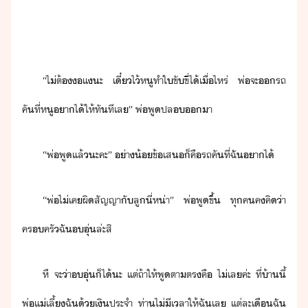
“​ไ่ต้​แ​ะ​ ​เี๋​ไ้​หู​ทำ​ใขัขี่​ไ้​เื่ไหร่​ ​พ่​จะ​รถ​
คัที​่​หู​าไ้​ให้​ทัที​เล​”​ ​พ่​พู​ปล​า
“​พ่​พู​แล้​ะคะ​”​ ​่า้​ข้เส​็​คื​รถ​คัที​่​ฉั​าไ้
“​พ่​ไ่เค​ผิสัญญา​ั​ลู​ี่​ห่า​”​ ​พ่​พู​ขึ้​ ​ทุค​ค​คิ​่า​
ครครั​ฉั​ุ่​ล่ะ​สิ
หึ​ ​จะ​่า​ุ่​็ไ้​ะ​ ​แต่​ถ้า​ให้​พูตา​ตร​คื​ ​ไ่เล​ค่ะ​ ​ที่​้า​ี้​
พ่แ่​เลี้​ฉั​้​เิ​ประจำ​ ​ท่า​ไ่ีเลา​ให้​ฉั​เล​ ​แต่ละ​เื​ฉั​