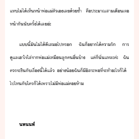
แท​ไ่ไ้​เห็​ห้า​พ่แ่​ตัเ​เล​้ซ้ำ​ ​คื​ประาณ​สา​เื​เจ​
ห้า​ั​ั​ครั้​ไ้​เล​่ะ
แี้​ั​ไ่ไ้​ีเส​ไป​หร​ ​ฉั​็​าไ้​คารั​ ​าร​
ูแลเาใจใส่​จา​พ่แ่​เหื​ลู​คื่​้า​ ​แต่​็​ั่แหละ​ค่ะ​ ​ฉั​
ครจะ​ชิ​ั​เรื่​ี้​ไ้​แล้​ ​่า้​ฉั​็​ีิสระ​พที่​จะ​ทำ​ะไร​็ไ้​ ​
ไป​ไห​ั​ใคร็ไ้​เพราะ​ไ่ี​พ่แ่​ค​ห้า
​ทท​์​