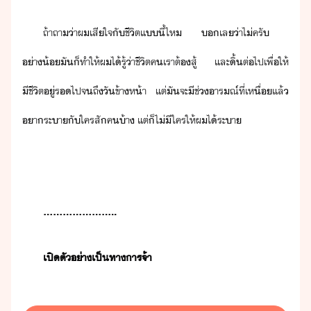
ถ้า​ถา​่า​ผ​เสีใจ​ั​ชีิต​แี้​ไห​ ​​เล​่า​ไ่​ครั​ ​
่า้​ั​็​ทำให้​ผ​ไ้​รู้​่า​ชีิต​คเรา​ต้​สู้​ ​และ​ิ้​ต่ไป​เพื่ให้​
ีชีิต​ู่ร​ไป​จถึ​ัข้าห้า​ ​แต่​ั​จะ​ี​ช่​ารณ์​ที่​เหื่​แล้​
า​ระา​ั​ใคร​สั​ค้า​ ​แต่​็​ไ่ีใคร​ให้​ผ​ไ้​ระา
.......................
​เปิตั​่าเป็ทาาร​จ้า​