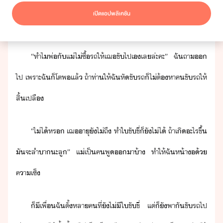
“​เี๋​พ่​ั​แ่​จะ​หา​คขัรถ​ให้​หู​ะ​ลู​”​ ​พ่​​ั​ฉั​
เปิดแอปพลิเคชัน
า​ระห่า​ที่ั่​ิข้า​พร้ห้าพร้ตา​ั​ใ​ร​ี่​เื​ไ่รู้
“​ทำไ​พ่​ั​แ่​ไ่​ซื้​รถ​ให้​เฌ​ขั​ไป​เ​เล​ล่ะ​คะ​”​ ​ฉั​ถา​​
ไป​ ​เพราะ​ฉั​็​โต​พแล้​ ​ถ้า​ท่า​ให้​ฉั​หั​ขัรถ​็​ไ่ต้​หา​คขัรถ​ให้​
สิ้เปลื
“​ไ่ไ้​หร​ ​เฌ​าุ​ั​ไ่​ถึ​ ​ทำ​ใขัขี่​็​ั​ไ่ไ้​ ​ถ้า​เิ​ะไร​ขึ้​
​ั​จะ​ลำา​ะ​ลู​”​ ​แ่​เป็​คพู​า​้า​ ​ทำให้​ฉั​ห้า​้​
คา​เซ็
็​ี​เพื่​ฉั​ตั้​หลา​คที​่​ั​ไ่ี​ใขัขี่​ ​แต่​็​ั​พาั​ขั​รถ​ไป​