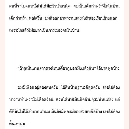
ค​ทั่ๆไป​ค​หึ่​ไ่ไ้​ี​ะไร​่าสใจ​ ​ผ​เป็​เ็ำพร้า​ที่​โต​ใ​้า​
เ็ำพร้า​ ​พ​โต​ขึ้​ ​ผ​็​า​หาา​และ​ส่ตั​เ​เรี​ข้า​ ​
เพราะ​โต​แล้​ไ่​า​เป็​ภาระ​ข​คใ​้า
“​ถ้า​ู​เห็​า​จา​ตรไห​เี๋​ู​​ึ​แล้ั​”​ ​ไ้​าส​พู​้า
ผ​ี​เพื่​ู่​ส​ค​ครั​ ​ไ้​คิ​้า​ฐาะ​ีสุ​ครั​ ​เล​ไ่ต้​
หาา​ทำ​เพราะ​ไ่​เืร้​ ​ส่​ไ้​าส​ั​็​คล้าๆ​ผ​ั่แหละ​ ​แต่​
ีที​่​ั​ไ่ไ้​ลำา​เท่า​ผ​ ​ั​ั​ีพ​่​แ่​ค​ช่เหลื​้า​ ​เล​ไ่ต้​
ิ้​เท่า​ผ