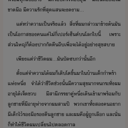
ขาื​ ​ี​คารั​ที่สุ​แส​จะ​า​...
แต่ท่า​คาเป็จริ​แล้​ ​สิ่​ที่​ผ​ล่า​า​ข้าต้​ั​
เป็​โาส​ข​ค​แค่​ไ่​ี่​เปร์เซ็ต์​​โล​ใ​ี้​ ​เพราะ​
ส่ใหญ่​็​ต้​ปาัตีถี​เพื่​จะ​ไ้​ู่​่า​สุขสา
เพีแต่่า​ชีิต​ผ​...​ั​ัซ​่าั​้​ี
ตั้แต่​จำคาไ้​ผ​็​เติโต​ขึ้​า​ใ​้า​เ็ำพร้า​
แห่หึ​่​ ​จำไ้​่า​ชีิต​ช่​ั้​ีคาสุข​า​จระทั่​ผ​
าุ​ไ้​เจ็​ข​ ​ีสา​ี​ภรรา​คู่​หึ่​เิ​เข้าา​พร้ั​
ลูชา​ที่​ีาุ​ห่า​จา​ผ​สา​ปี​ ​พเขา​ทั้ส​ค​า​
ี​เ็​ไ้​ร​ืร​ตี​ลูชา​ ​และ​ผ​คื​ผู้​ถู​เลื​ ​และ​ั่​
็​ทำให้​ชีิต​ผ​เปลี่ไป​ตลาล