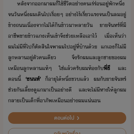
หลัจา​า​ผ​็​ใช้ชีิต​่า​ค​เร่ร่​ู่​พั​หึ่​ ​
จ​ัหึ่​ผ​เิ​ไป​เรื่ๆ​ ​่าไร​้​เรี่แร​จ​เป็ล​ู่​
ข้า​ถ​เื่จา​ไ่ไ้​ิข้า​า​หลา​ั​ ​า​จัทร์ที​่​ี​
าชีพ​ขา​ข้าแ​เห็​เข้า​จึ​ช่เหลื​เาไ้​ ​เื่​เห็​่า​
ผ​ไ่ี​ที่​ไป​็​ตัสิใจ​พา​ผ​ไป​ู่​ที่​้า​้​ ​แ​เ​็​ไ่ี​
ลูหลา​ู่ตั​คเี​ ​จึ​รั​ผ​และ​ลูชา​ข​ผ​
เหื​ลูหลา​แท้ๆ​ ​ใช่​แล้​ครัผ​ท้​ั​
​พี่​ธี​
​ ​และ​
ตี้​ ​
​‘​ธท์​’​
​ ​็​าุ​ไ้​หึ่​ข​แล้​ ​ผ​ั​า​จัทร์​
ช่ั​เลี้ู​แา​เป็​่าี​ ​และ​จะ​ไ่ีทา​ให้​ลู​ผ​
ลาเป็​เ็​ที่​าภัพ​เหื​่า​ผ​แ่
ตอนต่อไป
กลับหน้าเรื่อง