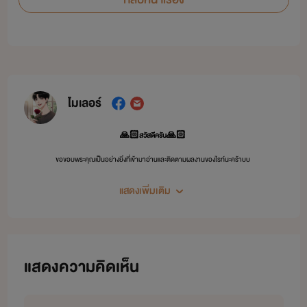
ไมเลอร์
🙏🏻สวัสดีครับ🙏🏻
ขอขอบพระคุณเป็นอย่างยิ่งที่เข้ามาอ่านและติดตามผลงานของไรท์นะคร้าบบ
❤️❤️❤️❤️❤️❤️
แสดงเพิ่มเติม
ขอฝากนักเขียนคนนี้ไว้ในอ้อมอกอ้อมใจด้วยนะคร้าบบบ
Facebook Page :MilerStory
ฟังนิยายเสียงได้ที่ช่องยูทูป : MiroStory
แสดงความคิดเห็น