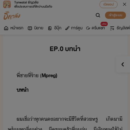
Tunwalai ธัญวลัย
เปิดแอป
เพื่อประสบการณ์ที่ดีกว่าบนมือถือ
เข้าสู่ระบบ
มาใหม่
หน้าแรก
นิยาย
อีบุ๊ก
การ์ตูน
ดรีมแชท
ธัญลิสต์
EP.0 บทนำ
​​พี่ชา​ที่​ร้า​ ​(​
Mpreg)
​ทำ​
ผ​เชื่​่า​ทุค​ค​า​จะ​ีชีิต​ที่​สหรู​ ​เิ​าี​
พร้​ทุสิ่​่า​ ​ีครครั​ที่​ุ่​ ​ีเิท​ใช้​ไ่​