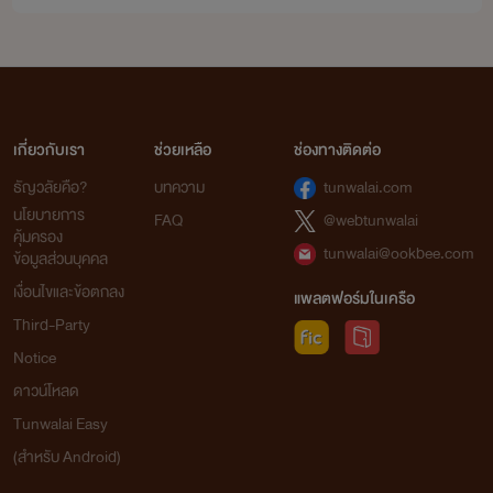
เกี่ยวกับเรา
ช่วยเหลือ
ช่องทางติดต่อ
ธัญวลัยคือ?
บทความ
tunwalai.com
นโยบายการ
FAQ
@webtunwalai
คุ้มครอง
tunwalai@ookbee.com
ข้อมูลส่วนบุคคล
เงื่อนไขและข้อตกลง
แพลตฟอร์มในเครือ
Third-Party
Notice
ดาวน์โหลด
Tunwalai Easy
(สำหรับ Android)