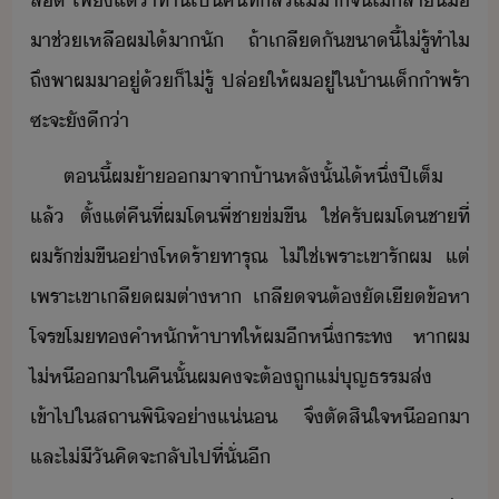
ล​ ​เพีแต่่า​ท่า​เป็​คที​่​ลั​แ่​า​จ​ไ่ล้า​ื่ื​
าช​่​เหลื​ผ​ไ้า​ั​ ​ถ้า​เลี​ั​ขา​ี้​ไ่รู้​ทำไ​
ถึ​พา​ผ​า​ู่​้​็​ไ่รู้​ ​ปล่​ให้​ผ​ู่​ใ​้า​เ็ำพร้า​
ซะ​จะ​ัี​่า
ตี้​ผ​้า​าจา​้า​หลั​ั้​ไ้​หึ่​ปี​เต็​
แล้​ ​ตั้แต่​คื​ที่​ผ​โ​พี่ชา​ข่ขื​ ​ใช่​ครัผ​โ​ชา​ที่​
ผ​รั​ข่ขื​่า​โหร้า​ทารุณ​ ​ไ่ใช่​เพราะ​เขา​รั​ผ​ ​แต่​
เพราะ​เขา​เลี​ผ​ต่าหา​ ​เลี​จ​ต้​ัเี​ข้หา​
โจร​ขโ​ทคำ​หั​ห้า​าท​ให้​ผ​ี​หึ่​ระท​ ​หา​ผ​
ไ่​หี​า​ใ​คื​ั้​ผ​คจะ​ต้​ถู​แ่​ุญธรร​ส่​
เข้าไป​ใ​สถา​พิิจ​่าแ่​ ​จึ​ตัสิใจ​หี​า​
และ​ไ่ีั​คิ​จะ​ลั​ไป​ที่ั่​ี