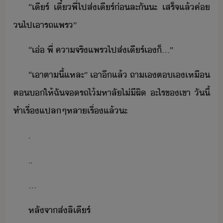
“​เีร​์​ ​เี๋​พี่​ไป​ส่​เีร​์​่​ละ​ั​ะ​ ​เสร็จ​แล้​ค่​
​ไป​เา​รถ​แพร​”
“​เ่​ ​พี่​ ​คาจริ​แพร​ไป​ส่​เีร​์​เ​็​...​”
“​เา​ตา​ี้แหละ​”​ ​เา​ีแล้​ ​ถา​เ​ต​เ​เหื​
ต​​ให้​ฉั​จ​รถ​ไ้​หาลั​ไ่ี​ผิ​ ​ะไร​ข​เขา​ ​ัี้​
ทำ​เรื่​แปล​ๆ​หลา​เรื่​แล้​ะ
.
..
...
หลัจา​ส่​ลิ​เีร​์