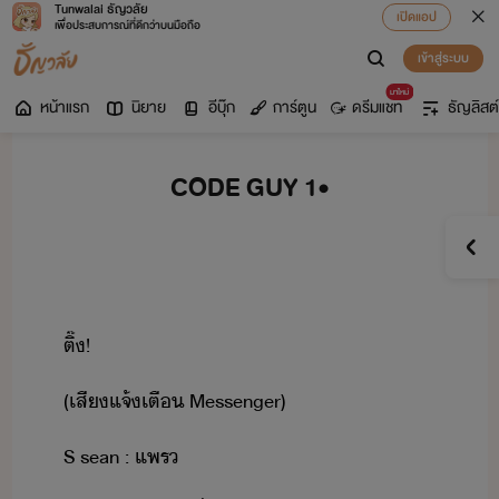
Tunwalai ธัญวลัย
เปิดแอป
เพื่อประสบการณ์ที่ดีกว่าบนมือถือ
เข้าสู่ระบบ
มาใหม่
หน้าแรก
นิยาย
อีบุ๊ก
การ์ตูน
ดรีมแชท
ธัญลิสต์
CODE GUY 1•
ติ​๊​!
(​เสี​แจ้​เตื​ ​Messenger)
S​ ​sean​ ​:​ ​แพร