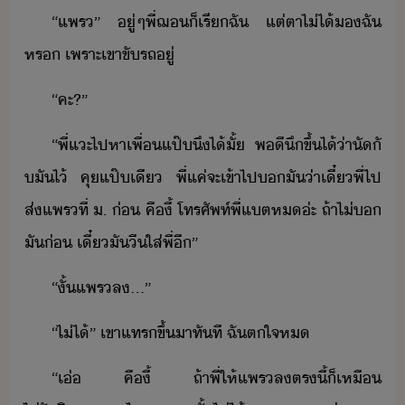
“​แพร​”​ ​ู่​ๆ​พี่​ฌ​็​เรี​ฉั​ ​แต่​ตา​ไ่ไ้​​ฉั​
หร​ ​เพราะ​เขา​ขัรถ​ู่
“​คะ​?​”
“​พี่​แะ​ไปหา​เพื่​แป๊​ึ​ไ้​ั้​ ​พี​ึ​ขึ้​ไ้​่าั​ั​
ั​ไ้​ ​คุ​แป๊เี​ ​พี่​แค่​จะเข้า​ไป​​ั​่า​เี๋​พี่​ไป​
ส่​แพร​ที่​ ​.​ ​่​ ​คื​ี้​ ​โทรศัพท์​พี่​แต​ห​่ะ​ ​ถ้า​ไ่​​
ั​่​ ​เี๋​ั​ี​ใส่​พี่​ี​”
“​ั้​แพร​ล​...​”
“​ไ่ไ้​”​ ​เขา​แทร​ขึ้​าทั​ที​ ​ฉั​ตใจ​ห
“​เ่​ ​คื​ี้​ ​ถ้า​พี่​ให้​แพร​ล​ตรี้​็​เหื​