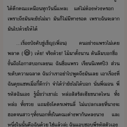
ใต้​ตึ​คณะ​เหื​ทุั​ี่แหละ​ ​แต่​ไ่ต้​ห่​หร​ ​
เพราะ​ถึ​ั​จะ​ั​ไ่​า​ ​ั​็​ไ่ีทา​ร​ ​เพราะ​ฉั​จะ​ลา​
ั​ไป​้​ให้​ไ้
...​เรื่​ัคั​ขู่เข็ญ​(​เพื่​)​ ​ค​่า​แพร​ไ่เค​
พลา​ ​(
😆
)​ ​เห​้​!​ ​จริ​้​!​ ​โ้​าตั​้​า​ ​ั​ลื​ชื่​ ​
ั้​ถืโาส​​เล​ะ​ ​ฉั​ชื่​แพร​ ​เรี​ิเทศ​ปี​3​ ​ส่​
ระั​คา​ฉลา​ ​ฉั​่า​เรา​่า​ไป​พูถึ​ั​เล​ ​เาเรื่​ที่​
ฉั​คุ​แชท​เื่ี้​ี่า​ ​จำไ้​่าั​ไ่ไ้​​ ​ั่​พี่​ฌ​ ​พี่​
รหัส​ฉั​เ​ ​รู้​ั้​่า​เขา​่ะ​ ​หล่​สัส​รัสเซี​ขา​ไห​ ​ทั้​
หล่​ ​ทั้​ร​ ​แถ​ั​โคตร​เฟร​ลี​่​ ​ไ่​แปล​เล​ที่า​จะ​
ฮต​จ​สา​ๆ​ทั้​​ทั้​ใ​คณะ​ต่า​พาั​หล​า​ ​และ​
หึ่​ใ​ั้​คื​ฉั​้​ ​ใช่​แล้​ล่ะ​ ​ฉั​แ​ช​พี่​รหัส​ตัเ