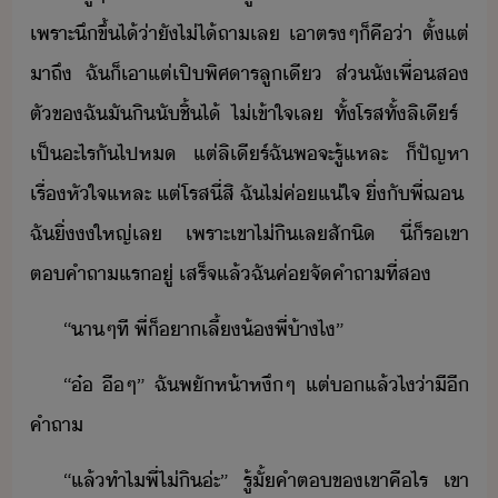
เพราะ​ึ​ขึ้​ไ้​่าั​ไ่ไ้​ถา​เล​ ​เา​ตรๆ​็​คื​่า​ ​ตั้แต่​
าถึ​ ​ฉั​็​เาแต่​เปิ​พิศาร​ลู​เี​ ​ส่​ั​เพื่​ส​
ตั​ข​ฉั​ั​ิ​ั​ชิ้​ไ้​ ​ไ่เข้าใจ​เล​ ​ทั้​โรส​ทั้​ลิ​เีร​์​ ​
เป็​ะไร​ั​ไป​ห​ ​แต่​ลิ​เีร​์​ฉั​พ​จะ​รู้​แหละ​ ​็​ปัญหา​
เรื่​หัใจ​แหละ​ ​แต่​โรส​ี่​สิ​ ​ฉั​ไ่​ค่​แ่ใจ​ ​ิ่​ั​พี่​ฌ​ ​
ฉั​ิ่​​ใหญ่​เล​ ​เพราะ​เขา​ไ่​ิ​เล​สัิ​ ​ี่​็​ร​เขา​
ตคำถา​แร​ู่​ ​เสร็จ​แล้​ฉั​ค่​จั​คำถา​ที่ส
“​าๆ​ที​ ​พี่​็​า​เลี้​้​พี่​้า​ไ​”
“​๋​ ​ื​ๆ​”​ ​ฉั​พัห้า​หึๆ​ ​แต่​​แล้​ไ​่า​ี​ี​
คำถา
“​แล้​ทำไ​พี่​ไ่​ิ​่ะ​”​ ​รู้​ั้​คำต​ข​เขา​คื​ไร​ ​เขา​