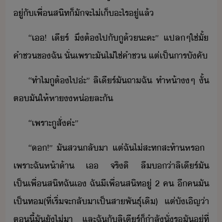
ู่​ั​เพื่สิท​็​ัจะ​ไ่​เ็​ะไร​ู่​แล้
“​เ​!​ ​เีร​์​ ​ึ​ต้​ไป​ั​ู​้​ะ​คะ​”​ ​แปล​ๆ​ใช่​ั้​
คำช​ข​ฉั​ ​ั่​เพราะ​ั​ไ่ใช่​คำช​ ​แต่​เป็าร​ัคั
“​ทำไ​ู​ต้​ไป​่ะ​”​ ​ลิ​เีร​์​ั​ถา​ฉั​ ​ทำ​ห้า​​ๆ​ ​ั้​
ต​ั​ให้หา​​ห่​ละ​ั
“​เพราะ​ู​สั่​ค่ะ​”
“​​!​”​ ​ั​ส​ลัา​ ​แต่​ฉั​ไ่​สะทสะท้า​หร​ ​
เพราะ​ฉั​ห้า้า​ ​เ​ ​จริ​ิ​ ​ลื​่า​ลิ​เีร​์​ั​
เป็เพื่​สิท​ฉั​เ​ ​ฉั​ี​เพื่สิท​ู่​ ​2​ ​ค​ ​ี​ค​ั​
เป็​ท​(​ที่​เริ่​จะ​ลัา​เป็​สาพัธุ์​เิ​)​ ​แต่​ัเิญ​่า​
ตี้​ั​ั​ไ่​า​ ​และ​ฉั​ั​ลิ​เีร​์​็​ำลั​ั่​รั​ู​่​ที่​