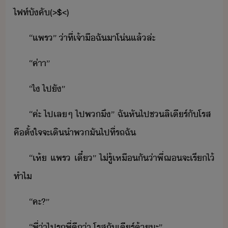
​ไฟท์​ัคั​(​>​$​<)
“​แพร​”​ ​่าที่​เจ้าื​ฉั​า​โ่​แล้​ล่ะ
“​ค่าา​”
“​ไ​ ​ไป​ั​”
“​ค่ะ​ ​ไป​เล​ๆ​ ​ไป​พ​ึ​”​ ​ฉั​หัไป​ช​ลิ​เีร​์​ั​โรส​ ​
คื​ตั้ใจ​จะ​เิ​ำ​พ​ั​ไป​ที่​รถ​ฉั
“​เห​้​ ​แพร​ ​เี๋​”​ ​ไ่รู้​เหืั​่า​พี่​ฌ​จะ​เรี​ไ้​
ทำไ
“​คะ​?​”
“​พี่​่า​ไปรถ​พี่​ี่า​ ​โรส​ั​เีร​์​้​ะ​”