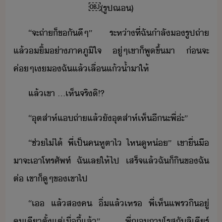
￼​(​รูปณ​)
“​จะ​ถ่า​็​ขั​ี​ๆ​”​ ​ระห่า​ที่​ฉั​ำลั​​รูปถ่า​
แล้​ิ้​่า​ภาคภูิใจ​ ​ู่​ๆ​เขา​็​พู​ขึ้​า​ ​่​จะ​
ค่ๆ​เ​​ฉั​แล้​เลื่​แ้้ำ​า​ให้
แล้​เขา​ ​...​เห็จริ​ิ​!​?
“​ุตส่าห์​แ​ถ่า​แล้ั​ุตส่าห์​เห็​ี​ะ​พี่​่ะ​”
“​ช่ไ่ไ้​ ​พี่​เป็​ค​หู​ตาไ​ ​ไห​ู​ห่​”​ ​เขา​ื่ื​
า​จะ​เา​โทรศัพท์​ ​ฉั​เล​ให้​ไป​ ​เสร็จ​แล้​ฉั​็​ิ​ข​ฉั​
ต่​ ​เขา​็​ูๆ​ข​เขา​ไป
“​เ​ ​แล้​ส​ค​ ​ิ่​แล้​เหร​ ​พี่​เห็​แพร​ิ​ู่​
คเี​ตั้แต่​เื่ี้​แล้​”​ ​พี่​ฌ​ถา​โรส​ั​ลิ​เีร​์​