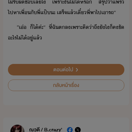
ไ่รัผิช​เล​ไ​ ​เพราะ​ั้​ไ่ไ้​หร​ ​สรุป​่า​แพร​
ไปหา​เพื่​ั​พี่​แป๊​ะ​ ​เสร็จ​แล้​เี๋​พี่​พา​ไป​เา​รถ​”
“​เ่​ ​็ไ้​ค่ะ​”​ ​ที่​ฉั​ตล​เพราะ​คิ​่า​ถึ​ัไ​็​ค​ขั​
ะไร​ไ่ไ้​ู่​แล้
ตอนต่อไป
กลับหน้าเรื่อง
ณวดี / B.crazy'