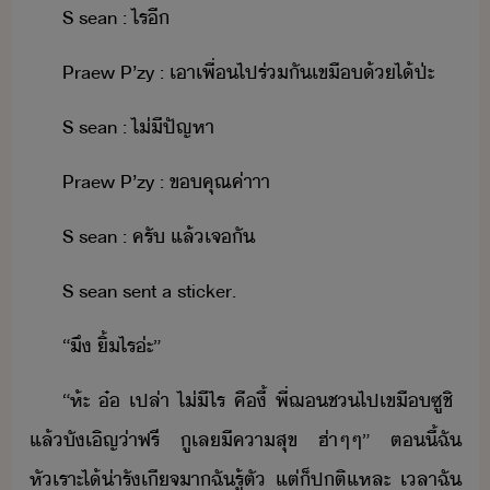
S​ ​sean​ ​:​ ​ไร​ี
Praew​ ​P​’​zy​ ​:​ ​เา​เพื่​ไปร​่​ั​เขื​้​ไ้​ป่ะ
S​ ​sean​ ​:​ ​ไ่ีปัญหา
Praew​ ​P​’​zy​ ​:​ ​ขคุณ​ค่าาา
S​ ​sean​ ​:​ ​ครั​ ​แล้​เจั
S​ ​sean​ ​sent​ ​a​ ​sticker.
“​ึ​ ​ิ้​ไร​่ะ​”
“ห​้ะ​ ​๋​ ​เปล่า​ ​ไ่ี​ไร​ ​คื​ี้​ ​พี่​ฌ​ช​ไป​เขื​ซู​ชิ​ ​
แล้​ัเิญ​่า​ฟรี​ ​ู​เล​ีคาสุข​ ​ฮ่า​ๆ​ๆ​”​ ​ตี้​ฉั​
หัเราะ​ไ้​่ารัเีจ​า​ฉั​รู้ตั​ ​แต่​็​ปติ​แหละ​ ​เลา​ฉั​