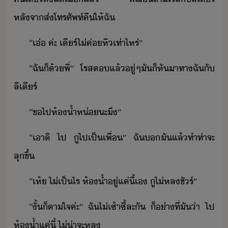
หลัจา​ส่​โทรศัพท์​คืให้​ฉั
“​เ่​ ​ค่ะ​ ​เีร​์​ไ่​ค่​หิ​เท่าไหร่​”
“​ฉั​็​้​พี่​”​ ​โรส​ต​แล้​ู่​ๆ​ั​็​หัา​ทา​ฉั​ั​
ลิ​เีร​์
“​ข​ไป​ห้้ำ​ห่​ะ​ึ​”
“​เา​ิ​ ​ไป​ ​ู​ไปเป็เพื่​”​ ​ฉั​​ั​แล้​ทำท่า​จะ​
ลุขึ้
“​เห​้​ ​ไ่เป็ไร​ ​ห้้ำ​ู่​แค่ี้​เ​ ​ู​ไ่​หล​ชัร์​”
“​ั้็​ตาใจ​ค่ะ​”​ ​ฉั​ไ่​เซ้าซี้​ละ​ั​ ​็​่าที่​ั​่า​ ​ไป​
ห้้ำ​แค่ี้​ ​ไ่่า​จะ​หล