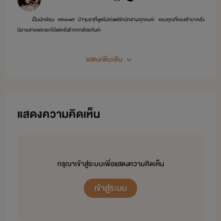
เป็นนักเขียน introvert บ้าๆบอๆที่พูดไม่เก่งแต่รักนักอ่านทุกคนค่ะ ขอบคุณที่หลงเข้ามาคลั่ง
นิยายสายพระเอกโบ้แต่คลั่งร้ากกกด้วยกันค่ะ
“GO CRAZY WITH ME !!”
แสดงเพิ่มเติม
B.crazy’❤️
แสดงความคิดเห็น
กรุณาเข้าสู่ระบบเพื่อแสดงความคิดเห็น
เข้าสู่ระบบ