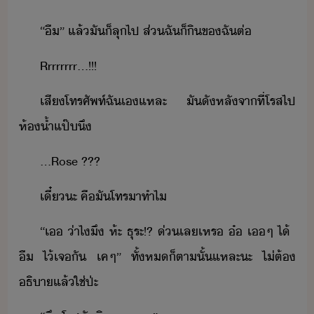
“​ื​”​ ​แล้​ั​็​ลุ​ไป​ ​ส่​ฉั​็​ิ​ข​ฉั​ต่
Rrrrrrrr...​!​!​!
เสี​โทรศัพท์​ฉั​เ​แหละ​ ​ั​ั​หลัจาที่​โรส​ไป​
ห้้ำ​แป๊​ึ
...Rose​ ​???
เี๋​ะ​ ​คื​ั​โทรา​ทำไ
“​เ​ ​่า​ไ​ึ​ ห​้ะ​ ​ธุระ​!​?​ ​่​เล​เหร​ ​๋​ ​เ​ๆ​ ​ไ้​ ​
ื​ ​ไ้​เจั​ ​เค​ๆ​”​ ​ทั้ห​็ตา​ั้แหละ​ะ​ ​ไ่ต้​
ธิา​แล้​ใช่​ป่ะ