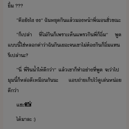
ิ้​ ​???
“​คื​ัไ​ ​​”​ ​ฉั​หุ​ิ​แล้​ห้า​พี่​ฌ​ชั่ขณะ
“​็​เปล่า​ ​ที่​ไ่​ิ​็​เพราะ​เห็​แพร​ิ​พี่​็​ิ่​”​ ​พู​
แี้​ใช่​หล​่า่า​ฉั​ิ​เะ​จ​เขา​ไ่ต้​ิ​็​ิ่​แท​
รึเปล่า​ะ​?
“​ี่​ ​พี่​ริ​้ำ​ให้​ี่า​”​ ​แล้​เขา​็​ทำ​่าที่​พู​ ​จะ​่า​ไป​ ​
ุ​ี้​็​หล่​ี​เหืั​ะ​ ​แ​ถ่า​เ็​ไ้​ูเล่​ห่​
ี่า
แชะ​!
📸
ไ้า​ละ​ ​:)