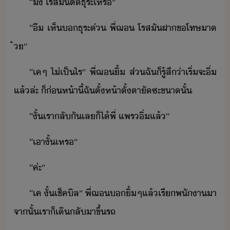
“​ึ​ ​โรส​ัติ​ธุระ​เหร​”
“​ื​ ​เห็​​ธุระ​่​ ​พี่​ฌ​ ​โรส​ั​ฝา​ขโทษ​า​
้​”
“​เค​ๆ​ ​ไ่เป็ไร​”​ ​พี่​ฌ​ิ้​ ​ส่​ฉั​็​รู้สึ​่า​เริ่​จะ​ิ่​
แล้​ล่ะ​ ​็​่ห้าี้​ฉั​ตั้ห้าตั้ตา​ั​ซะ​ขา​ั้
“​ั้​เรา​ลัั​เล​็ไ้​พี่​ ​แพร​ิ่​แล้​”
“​เา​ั้​เหร​”
“​ค่ะ​”
“​เค​ ​ั้​เช็คิล​”​ ​พี่​ฌ​​ิ้​ๆ​แล้​เรี​พัา​า​
​จาั้​เรา​็​เิ​ลัา​ขึ้รถ