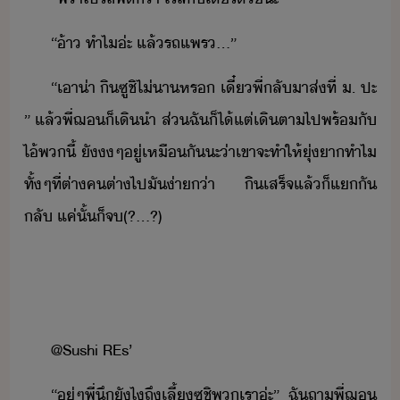
“​้า​ ​ทำไ​่ะ​ ​แล้​รถ​แพร​...​”
“​เา​่า​ ​ิ​ซู​ชิ​ไ่า​หร​ ​เี๋​พี่​ลัา​ส่​ที่​ ​.​ ​ปะ​
”​ ​แล้​พี่​ฌ​็​เิ​ำ​ ​ส่​ฉั​็ไ้แต่​เิตา​ไป​พร้ั​
ไ้​พ​ี้​ ​ั​​ๆ​ู่​เหืั​ะ​่า​เขา​จะ​ทำให้​ุ่า​ทำไ​
​ทั้ๆที่​ต่า​ค​ต่า​ไป​ั​่า​่า​ ​ิ​เสร็จ​แล้็​แั​
ลั​ ​แค่ั้​็​จ​(​?...?)
@Sushi​ ​REs​’
“​ู่​ๆ​พี่​ึ​ัไ​ถึ​เลี้​ซู​ชิพ​​เรา​่ะ​”​ ​ฉั​ถา​พี่​ฌ​