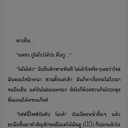
ต​เ็​...
“​แพร​ ​ู​ไ่​ไป​ไ้​ป่ะ​ ​คื​ู​...​”
“​ไ่ไ้​ค่ะ​!​”​ ​ฉั​รี​ั​ทา​ทัที​ ​ไ่เข้าใจ​จริๆ​เล​่า​โรส​
ั​จะ​ะไร​ัหา​ ​ช​ตั้แต่​เช้า​ ​ั​็​หาเรื่​จะ​ไ่​ไปา​
จถึ​เ็​ ​แต่​ฉั​ไ่​หร​ ​ัไ​็​ต้​ช​ั​ไป​(​ถลุ​
พี่​ฌ​)​ให้​คร​แ็ค์
“​ไฟท์​ี้​ไฟท์​ัคั​ ​โเค​้​”​ ​ฉั​เี​ห้า​ิ้​ๆ​ ​แล้​
ื​ขึ้​าทำ​สัญลัษณ์​โเค​ให้​ั​ู​ ​(
👌🏻
)​ ​็​​แล้​ไ​