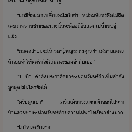
เหืั​ธุริจ​ที่​เขา​ทำ​ู่
“​แี​ข้แลเปลี่​ะไร​ั​่า​”​ ​ห่​จัทร์​คิ​ไ่ผิ​
เล​่า​หลาชา​ข​า​ั้​จะ​ต้​ี​ข้แลเปลี่​ู่​
แล้
“​ผ​คิ​่า​ผ​จะ​ให้​เลา​ผู้หญิ​ข​คุณ่า​แค่​สา​เื​
ถ้า​เธ​ทำให้​ผ​รั​ไ่ไ้​ผ​จะ​ข​ห่า​ั​เธ​”
“​1​ ​ปี​”​ ​คำสั่​ประาศิต​ข​ห่​จัทร์​ถืเป็​คำสั่​
สูสุ​ไ่ีใคร​ขั​ไ้
“​ครั​คุณ่า​”​ ​ราิ​เิ​ระแท​เท้า​​ไป​จา​
้าส​ข​ห่​จัทร์​้​คาไ่พใจ​เป็่าา
“​ไป​ไห​ครั​า​”