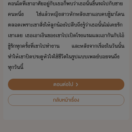
คโ​ที่​เขา​าศั​ู่​ั​เธ​็​พ​่า​เธ​ั้​ขึ้รถ​ไป​ั​ชา​
ค​หึ่​ ​ใช่​แล้​หญิสา​หัหลั​เขา​แ​คชู้​า​โ​
ตล​เพราะ​เขา​สั่​ให้​ลู้​ไป​สื​ถึ​รู้​่า​เธ​ั้​ไ่เค​รั​
เขา​เล​ ​เธ​เา​เิ​ข​เขา​ไป​เปิ​โรแร​และ​เา​ั​ั​ไ้​
ชู้รั​ทุครั้ที่​เขา​ไป​ทำา​ ​และ​หลัจา​เรื่​ใ​ัั้​
ทำให้​เขา​ปิประตู​หัใจ​ใช้ชีิต​ใ​รูปแ​เพล์​จถึ​
ทุัี้
ตอนต่อไป
กลับหน้าเรื่อง