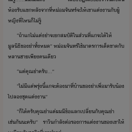
ห้รัแข​หลัจาที่​ห่​จัทร์​จะ​ให้​เขา​แต่า​ั​ผู้
หญิ​ที่ไห​็​ไ่รู้
“​ถ้า​แ​ไ่​แต่​่า​จะ​​สัติ​ใ​ส่​ที่​แ​จะ​ไ้​ให้​
ูลิธิ​ข​่า​ทั้ห​”​ ​ห่​จัทร์​ใช้​าตราร​เ็ขา​ั​
หลาชา​เพี​คเี
“​แต่​คุณ่า​ครั​...​”
“​ไ่ี​แต่​พรุ่ี้​แ​จะ​ต้​าที​่​้า​ข​่า​เพื่า​รั้​
ไป​ล​ชุแต่า​”
“​็ไ้​ครั​คุณ่า​แต่​ผ​ี​ข้แลเปลี่​ั​คุณ่า​
เช่ั​ะ​ครั​”​ ​ราิ​ำลั​ต่ร​าร​แต่า​ข​เขา​ให้​