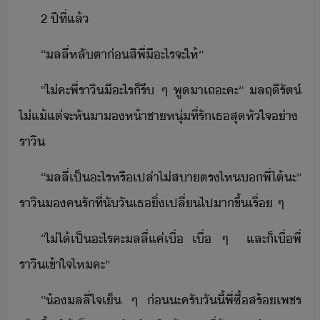
2​ ​ปี​ที่แล้
“​ล​ลี่​หลัตา​่​สิ​พี่​ี​ะไร​จะ​ให้​”
“​ไ่​คะ​พี่​ราิ​ี​ะไร​็​รี​ ​ๆ​ ​พู​า​เถะ​คะ​”​ ​ลฤี​รัต์​
ไ่​แ้แต่​จะ​หัา​ห้า​ชาหุ่​ที่รั​เธ​สุ​หัใจ​่า​
ราิ
“​ล​ลี่​เป็​ะไร​หรืเปล่า​ไ่สา​ตรไห​​พี่​ไ้​ะ​”​
​ราิ​​ครั​ที่​ัั​เธ​ิ่​เปลี่ไป​าขึ้​เรื่​ ​ๆ
“​ไ่ไ้​เป็​ะไร​คะ​ล​ลี่​แค่​เื่​ ​เื่​ ​ๆ​ ​ ​และ​็​เื่​พี่​
ราิ​เข้าใจ​ไห​คะ​”
“​้​ล​ลี่​ใจเ็​ ​ๆ​ ​่​ะ​ครั​ัี้​พี่​ซื้​สร้เพชร​