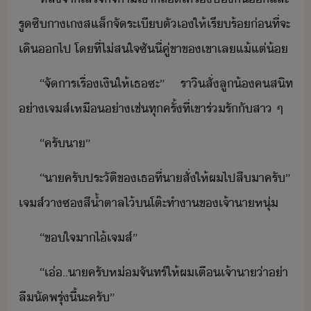
รู​ซิ​าเ​สแล็​จัระเี​ตัเ​ให้​เรีร้​่ที่จะ​
เิ​​ไป​ ​โที่​ไ่ส​ใจ​ซัี่​คู่ขา​ข​เขา​เล​แ้แต่้
“​จัาร​เรื่​เิ​ให้​เธ​ซะ​”​ ​ราิ​สั่​ลู้​คสิท​
่า​เจส์​เหื​่าเช่​ทุครั้ที่​เขา​ร่รั​ั​สา​ ​ๆ
“​ครั​า​”
“​า​ครั​ประัติ​ข​เธ​ที่า​สั​่​ให้​ผ​ไป​สืา​ครั​”​
​เจส์​า​ซ​สี้ำตาล​ไ้​​โต๊ะทำา​ข​เจ้าา​หุ่
“​ขใจ​า​ไ้​เจส์​”
“​เ่​..​า​ครั​ห่​จัทร์​ให้​ผ​เตื​เจ้าา​่า​่า​
ลื​ั​พรุ่ี้​ะ​ครั​”