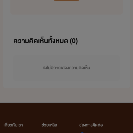
ใครที่อยากทักทาย อยากคุยกับไรท์ อยากด่าไรท์ อยากบ่นให้ไรท์ฟัง อยากปรึกษาเรื่องราว
ต่าง ๆ ของตัวเอง อยากทวงถามให้ไรท์อัพนิยายให้ อยากดุไรท์ รัก คิดถึง เบื่อ เศร้า เหงา เช็ง
สามารถคุยกับไรท์ได้ทุกเรื่องคะ (ยกเว้นเรื่องยืมตังค์.....เพราะไรท์เองก็ไม่มีใช้คะ....อิอิอิ)
ปล.เพจนี้ไรท์มีทุกอย่างนะคะสากกระเบือยันเรือรบอย่าลืมมากดติดตามเพจไรท์ด้วยนะคะ :
พิรุณฟ้า
นิยายโรมานซ์ โรแมน
ความคิดเห็นทั้งหมด (
0
)
ยังไม่มีการแสดงความคิดเห็น
เกี่ยวกับเรา
ช่วยเหลือ
ช่องทางติดต่อ