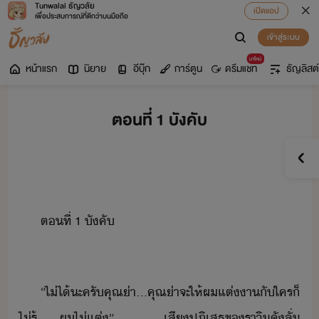
Tunwalai ธัญวลัย
เปิดแอป
เพื่อประสบการณ์ที่ดีกว่าบนมือถือ
เข้าสู่ระบบ
มาใหม่
หน้าแรก
นิยาย
อีบุ๊ก
การ์ตูน
ดรีมแชท
ธัญลิสต์
ตอนที่ 1 บังคับ
ตที่​ ​1​ ​ัคั
“​ไ่ไ้​ะ​ครั​คุณ่า​...​คุณ่า​จะ​ให้​ผ​แต่า​ั​ใคร​็​
ไ่รู้​…​…​ผ​ไ่​แต่​”​ ​เสี​ปฏิเสธ​ข​ราิ​ัลั่​