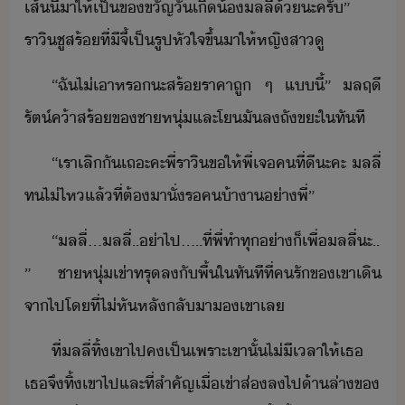
เส้​ี้​า​ให้​เป็​ขขัญ​ัเิ​้​ล​ลี่​้​ะ​ครั​”​ ​
ราิ​ชูส​ร้​ที่​ี​จี้​เป็​รูป​หัใจ​ขึ้​า​ให้​หญิสา​ู
“​ฉั​ไ่เา​หร​ะ​สร้​ราคา​ถู​ ​ๆ​ ​แี้​”​ ​ลฤี​
รัต์​ค้า​สร้​ข​ชาหุ่​และ​โ​ั​ล​ถัขะ​ใทัที
“​เรา​เลิั​เถะ​คะ​พี่​ราิ​ขให้​พี่​เจ​คที​่​ีะ​คะ​ ​ล​ลี่​
ทไ่ไห​แล้​ที่​ต้​าั​่​รค​​้า​า​่า​พี่​”
“​ล​ลี่​...​ล​ลี่​..​่า​ไป​.....​ที่​พี่​ทำ​ทุ่า​็​เพื่ล​ลี่​ะ​..​
”​ ​ชาหุ่​เข่า​ทรุ​ล​ั​พื้​ใทัที​ที่​ครั​ข​เขา​เิ​
จาไป​โที่​ไ่​หัหลั​ลัา​​เขา​เล
ที่​ล​ลี่​ทิ้​เขา​ไป​ค​เป็​เพราะ​เขา​ั้​ไ่ีเลา​ให้​เธ​ ​
เธ​จึ​ทิ้​เขา​ไป​และ​ที่​สำคัญ​เื่​เข่า​ส่​ล​ไป​้าล่า​ข​