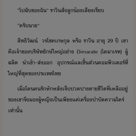
“​ไป​ผั​ข​ฉั​”​ ​ราิ​สั่​ลู้​เสี​เรี
“​ครั​า​”
สิทธิัฒ์​ ​ ​ร​โชค​เษุล​ ​หรื​ ​ราิ​ ​าุ​ ​29​ ​ปี​ ​เขา​
คื​เจ้าข​ริษัท​ัษ์​ใหญ่​่า​ ​Dimarate​ ​(​ไ​า​เรท​)​ ​ผู้
ผลิต​ ​ำเข้า​-​ส่​ ​ุปรณ์​และ​ชิ้ส่​คพิเตร์​ที่​
ใหญ่​ที่สุ​ข​ประเทศไท
เื่​โ​ครั​หัหลั​เจ็ป​ปาตา​ชีิต​ที่​เหลืู่​
ข​เขา​จึ​​ผู้หญิ​เป็​เพีแค่​เครื่​ำั​คาใคร่​
เท่าั้