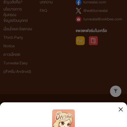
ธัญวลัยคือ?
บทความ
tunwalai.com
นโยบายการ
FAQ
@webtunwalai
คุ้มครอง
tunwalai@ookbee.com
ข้อมูลส่วนบุคคล
เงื่อนไขและข้อตกลง
แพลตฟอร์มในเครือ
Third-Party
Notice
ดาวน์โหลด
Tunwalai Easy
(สำหรับ Android)
ข้อความที่ท่านได้อ่านจากเว็บไซต์นี้เกิดจากการเขียนโดยสาธารณชนและเผยแพร่โดยอัตโนมัติ ผู้ดูแล
เว็บไซต์แห่งนี้ไม่ได้เห็นด้วยและไม่ขอรับผิดชอบต่อข้อความใดๆ ทั้งสิ้น ดังนั้นผู้อ่านทุกท่านโปรดใช้
วิจารณญาณในการกลั่นกรองด้วยตนเอง และหากท่านพบข้อความใดๆ ที่ขัดต่อกฎหมายและศีลธรรม
กรุณาแจ้งมาที่ tunwalai@ookbee.com เพื่อทีมงานจะได้ดำเนินการในทันที ทั้งนี้ ทางเว็บไซต์ขอสงวน