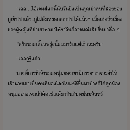
“​เ​....​ไ้​เจส์​แี​้​ัั​ิ่​เป็คุณ​่า​คที​่​ส​ข​
ู​เข้าไป​แล้​..​ู​ไ่ลื​หร​​ไป​ไ้​แล้​”​ ​เื่​เ่ถึ​เรื่​
ข​ผู้หญิ​ที่​่า​เขา​หาา​ให้​ราิ​็​ารณ์เสี​ขึ้​าื​้​ ​ๆ
“​ครั​า​เี๋​พรุ่ี้​ผ​ารั​แต่เช้า​ะ​ครั​”
“​เ​ูรู​้​แล้​”
าที​่​าร​ที่​เจ้าา​หุ่​ข​เขา​ี​ภรรา​าจจะ​ทำให้​
เจ้าา​เขา​เป็​คที​่​โลใแ่ี​ขึ้​า​้า​​็​ไ้​ลู้​
หุ่​่า​เจส์​็​คิ​เช่เีั​ั​ห่​จัทร์