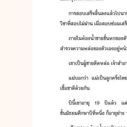
าร​ส​เสร็จสิ้​ล​แล้ไป​า​
ิชา​ที่​ส​ไ่​ผ่า​ ​เื่​สซ่​เ
ภาใ​ห้้ำ​ชา​ชั้​ห​ข​ตั
สำรจ​คา​หล่​ข​ตัเ​ู่​ห
เขา​เป็​ผู้ชา​ติ​หล่​ ​เจ้า​สำ
แ่​่า​ ​แ่​เป็​ลูครึ่​ไท
เชื้ชาติ​้ั
ปีี​้​เขา​าุ​ ​19​ ​ปี​แล้​ ​
ชั้ัธศึษา​ปี​ที่หึ่​ ​็​าุ​่า​ 