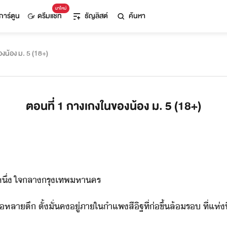
มาใหม่
การ์ตูน
ดรีมแชท
ธัญลิสต์
ค้นหา
องน้อง ม. 5 (18+)
ตอนที่ 1 กางเกงในของน้อง ม. 5 (18+)
ึ​่​ ​ใจลา​รุเทพหาคร
า​ตึ​ ​ตั้ั่​คู่​ภาใ​ำแพ​สี​ิฐ​ที่​่​ขึ้​ล้ร​ ​ที่​แห่​ี