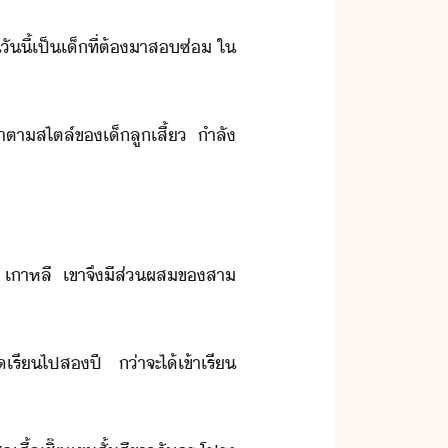
ี้​เป็​เ็​ที่​ต้​าส​​ซ่​ ​ใ​
​ตา​สไตล์​ข​เ็​ลู​เสี้​ ​ำลั​
ท​ ​เาหลี​ ​เขา​จึ​ีส่​ผส​ข​สา​
รี​ไป​ส​ปี​ ​่า​จะ​ไ้​เข้าเรี​