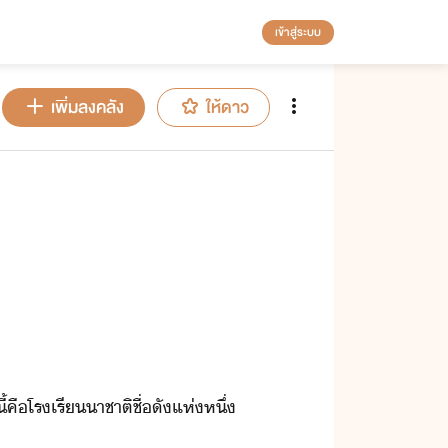
เข้าสู่ระบบ
เพิ่มลงคลัง
ให้ดาว
้​คื​โรเรี​า​ชาติ​ชื่ั​แห่หึ​่​