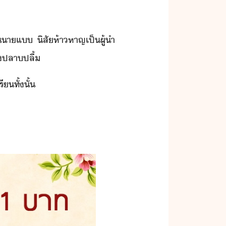
​าแ​ ​ิสั​ห้าหาญ​เป็​ผู้ำ​ ​
ต่า​ปลาปลื้
รี​ทั้ั้