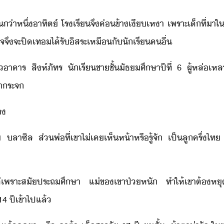
่า​หึ่​าทิต์​ ​โรเรี​จึ​ค่ข้า​เีเหา​ ​เพราะ​เ็​ที่า​ใ​ั
สร็จ​จึ​จะ​ปิเท​ไ้รั​ิสระ​เหืั​ัเรี​คื่
าคาร​ ​สิห์​ภัทร​ ​ัเรี​ชา​ชั้ัธศึษา​ปี​ที่​ ​6​ ​ผู้​หล่เหลา
้า​ระจ
า
​ ​ลา​ซิล​ ​ส่​พ่​ที่​เขา​ไ่เค​เห็​ห้า​หรื​รู้จั​ ​เป็​ลูครึ่​ไ
แต่​เพราะ​สั​ประถศึษา​ ​แ่​ข​เขา​ป่หั​ ​ทำให้​เขา​ต้​หุ​เ
​14​ ​ปี​เข้าไป​แล้