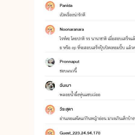
Panida
เปิดเรื่องน่ารักดี
Noonaranara
ไรท์คะ โดยปกติ รร นานาชาติ เมื่อสอบเสร็จแล
ย หรือ ep ที่จะสอบเสร็จปุ๊บปิดเทอมปั๊บ แ
Pronnaput
ชอบแนวนี้
ฉันเมา
พลอยน้ำผึ้งหุ่นแซบเว่ออ
วีระสุดา
อ่านเจอแต่โคแก่กินหญ้าอ่อน มาเจเกินเด็กบ้าง
Guest_223.24.94.170