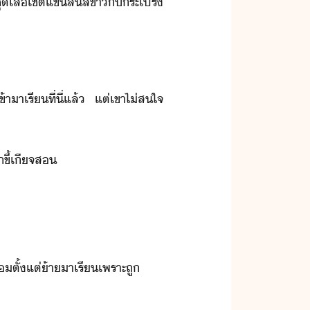
​เสื้​เชิ​๊ต​แข​สั้​สีขา​ั​ระโปร​
้าา​เรี​ที่ี่​แล้​ ​แต่​เขา​ไ่ส​ใจ​
​ขี้เีจ​ส
​ตั้แต่​้า​าเรี​เพราะ​ถู​