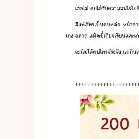
เธ​ไ่เค​ไ้รั​คาสใจ​ใ
สิห์​ภัทร​เป็​ค​หล่​ ​ห้าตา​
เ่​ ​ฉลา​ ​แ้​จะ​ขี้เีจ​เรี​และ​
เขา​ไ่ไ้​ค​ใคร​จริจั​ ​แต่​ิ
++++++++++++++++++++