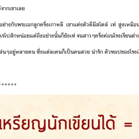
ี​จา​เขา​เล
่า​ั​พระเ​ลูครึ่​เาหลี​ ​เขา​แต่ตั​ีี​สไตล์​ ​เท่​ ​สู​เหื
เเร​ไป​สัห่​แต่​ถึ​่าั้​็​ั​เท่​ ​จ​สา​ๆ​ครึ่​ค่​โรเรี​
​เล่​ๆ​ู่​หลา​ค​ ​ซึ่​แต่ละค​็​เป็​คส​ ​่ารั​ ​ตั​ทป​ข​โรเ
++++++