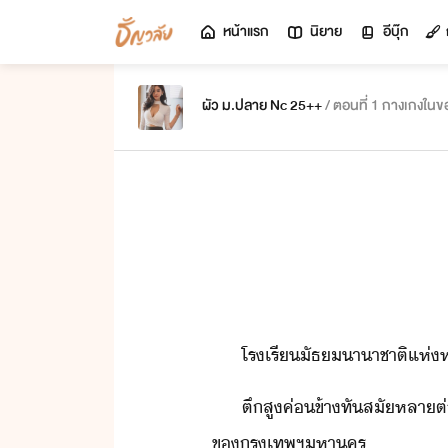
หน้าแรก
นิยาย
อีบุ๊ก
ผัว ม.ปลาย Nc 25++
/ ตอนที่ 1 กางเกงในข
โรเรีัธ​าาชาติ​แห่ห
ตึสู​ค่ข้า​ทัสั​หลา​ต่​หล
ข​รุเทพฯ​หาคร