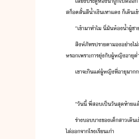
เสี​ประตู​ห้้ำ​ถู​เปิ​​ ​แ
ส็ต​สั้​สี้ำเิ​เทา​แ​ ​็​เิ​เ
“​เข้าา​ทำไ​ ​ี่​ั​ห้้ำ​ผู้ชา
สิห์​ภัทร​ปราตา​​่า​ไ่ส​ใ
หร​เพราะ​าร​ุ่​ั​ผู้หญิ​าุ​ต่ำ
เขา​จะ​ิ​แต่​ผู้หญิ​ที่​าุ​
“​ัี้​ ​พี่​ส​เป็​ัสุท้า​แ
ร่า​า​ข​เ็สา​เิ​เข้
ไล่​จา​โรเรี​เ่า