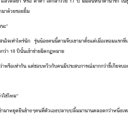
ล้​ลา​ ​หรื​ ​า​ต้า​ ​เ็สา​ั​ ​17​ ​ปี​ ​ผ​สั้​ห้าตา​่ารั​ ​ใ​ชุ
ข้าา​้​ริ้
​ะ​”
จ​เท่าไหร่​ั​ ​รุ่้​ค​ี้​ตา​จี​เขา​าตั​้​แต่​เื่​เท​แร​ที่​เข
่า​ ​18​ ​ปีั​้​เข้าข่า​ผิ​ฏหา
า่า​หรื​เท่าั​ ​แต่​ช​หิ​ั​ค​ีประสารณ์​า่า​ขี้เีจ​
ล้​ใช่ไห​”
าา​หุ​ื​ข้าๆ​คที​่​ตัเ​ปลาปลื้​าา​ตล​่า​หึ่​เท