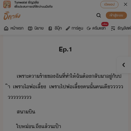
Tunwalai ธัญวลัย
เปิดแอป
เพื่อประสบการณ์ที่ดีกว่าบนมือถือ
เข้าสู่ระบบ
มาใหม่
หน้าแรก
นิยาย
อีบุ๊ก
การ์ตูน
ดรีมแชท
ธัญลิสต์
Ep.1
เพราะ​คาร้า​ข​ฉัที​่​ทำให้​ฉั​ต้​ลัา​ู่​ัป​
๊า​ ​เพราะ​ไ​พ่เลี้​ ​เพราะ​ไป​พ่เลี้​ค​ั้​คเี​​​
​​​
สาิ
ใ​ห่​.​ถึ​แล้​ะป​๊า