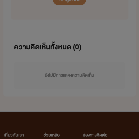
ความคิดเห็นทั้งหมด (
0
)
ยังไม่มีการแสดงความคิดเห็น
เกี่ยวกับเรา
ช่วยเหลือ
ช่องทางติดต่อ