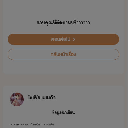
ขคุณ​ที่​ติตา​ร​๊าาาาาา
ตอนต่อไป
กลับหน้าเรื่อง
โซเฟีย เมเนก้า
ข้อมูลนักเขียน
นามปากกา : โซเฟีย เมเนก้า