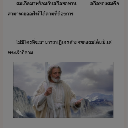
ผ​เิ​า​พร้ั​สิล​ขทา​​​ ​สิล​ข​ผ​คื​
สาารถ​ข​ะไร​็ไ้​ตาที่​ต้าร
ไ่ีใคร​ที่จะ​สาารถ​ปฎิเสธ​คำข​ข​ผ​ไ้​แ้แต่​
พระเจ้า​็ตา