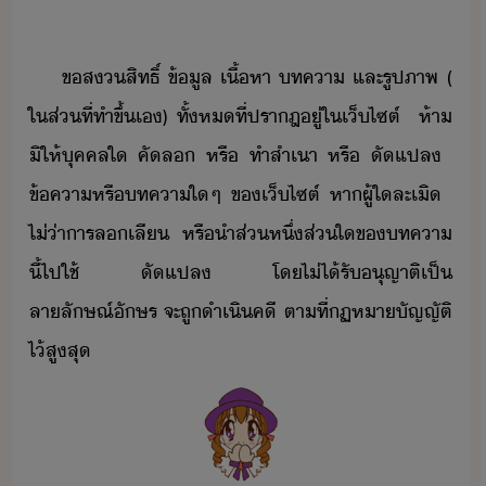
⠀
ข​สสิทธิ์​ ​ข้ูล​ ​เื้หา​ ​ทคา​ ​และ​รูปภาพ​ ​(​
ใ​ส่​ที่​ทำ​ขึ้​เ​)​ ​ทั้ห​ที่​ปราฎ​ู่​ใ​เ็ไซต์​ ​ ​ห้า​
ิ​ให้​ุคคล​ใ​ ​คัล​ ​หรื​ ​ทำสำเา​ ​หรื​ ​ัแปล​ ​
ข้คา​หรื​ทคา​ใๆ​ ​ข​เ็ไซต์​ ​หา​ผู้ใ​ละเิ​ ​
ไ่่า​ารล​เลี​ ​หรื​ำ​ส่หึ่​ส่​ใ​ข​ทคา​
ี้​ไป​ใช้​ ​ัแปล​ ​โ​ไ่ไ้​รั​ุญาติ​เป็​
ลาลัษณ์ัษร​ ​จะ​ถู​ำเิคี​ ​ตาที่​ฏหา​ัญญัติ​
ไ้​สูสุ