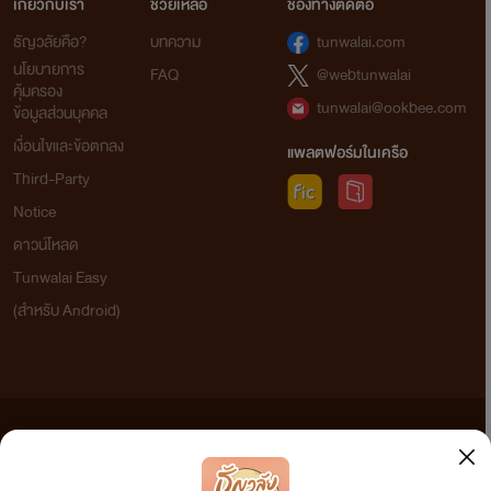
เกี่ยวกับเรา
ช่วยเหลือ
ช่องทางติดต่อ
ธัญวลัยคือ?
บทความ
tunwalai.com
นโยบายการ
FAQ
@webtunwalai
คุ้มครอง
tunwalai@ookbee.com
ข้อมูลส่วนบุคคล
เงื่อนไขและข้อตกลง
แพลตฟอร์มในเครือ
Third-Party
Notice
ดาวน์โหลด
Tunwalai Easy
(สำหรับ Android)
ข้อความที่ท่านได้อ่านจากเว็บไซต์นี้เกิดจากการเขียนโดยสาธารณชนและเผยแพร่โดยอัตโนมัติ ผู้ดูแล
เว็บไซต์แห่งนี้ไม่ได้เห็นด้วยและไม่ขอรับผิดชอบต่อข้อความใดๆ ทั้งสิ้น ดังนั้นผู้อ่านทุกท่านโปรดใช้
วิจารณญาณในการกลั่นกรองด้วยตนเอง และหากท่านพบข้อความใดๆ ที่ขัดต่อกฎหมายและศีลธรรม