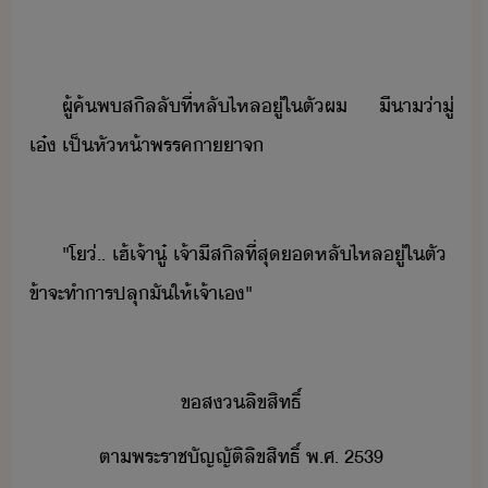
ผู้ค้พ​สิล​ลั​ที่​หลัไหล​ู่​ใ​ตั​ผ​ ​ีา​่า​ู่​
เ๋​ ​เป็​หัห้าพรรค​า​าจ
"​โ​่​..​ ​เฮ้​เจ้า​ู๋​ ​เจ้า​ีส​ิล​ที่สุ​​หลัไหล​ู่​ใ​ตั​ ​
ข้า​จะ​ทำาร​ปลุ​ั​ให้​เจ้า​เ​"
ข​สลิขสิทธิ์
ตา​พระราชัญญัติ​ลิขสิทธิ์​ ​พ.ศ.​ ​2539