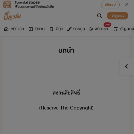
Tunwalai ธัญวลัย
เปิดแอป
เพื่อประสบการณ์ที่ดีกว่าบนมือถือ
เข้าสู่ระบบ
มาใหม่
หน้าแรก
นิยาย
อีบุ๊ก
การ์ตูน
ดรีมแชท
ธัญลิสต์
บทนำ​
สลิขสิทธิ์
(​Reserve​ ​The​ ​Copyright)