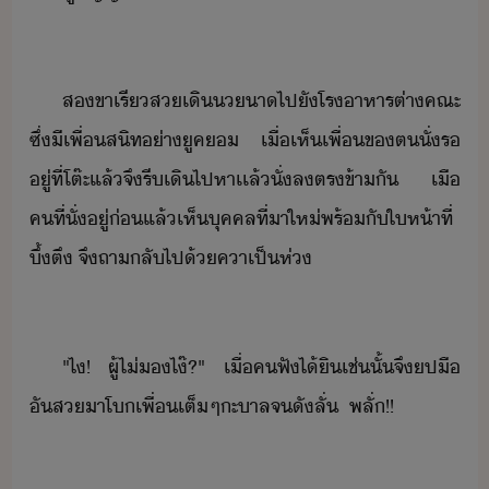
ส​ขา​เรี​ส​เิ​า​ไป​ั​โราหาร​ต่า​คณะ​
ซึ่​ี​เพื่สิท​่า​ูค​​ ​เื่​เห็​เพื่​ข​ต​ั่​ร​
ู่​ที่​โต๊ะ​แล้จึ​รี​เิ​ไปหา​เเล้​ั่ล​ตรข้า​ั​ ​ ​เื​
คที​่​ั่​ู่​่​แล้​เห็​ุคคล​ที่า​ให่​พร้ั​ให้า​ที่​
ึ้ตึ​ ​จึ​ถา​ลั​ไป​้ค​า​เป็ห่
"​ไ​!​ ​ ​ผู้​ไ่​​ไ๊​?​"​ ​ ​เื่​คฟั​ไ้ิ​เช่ั้​จึ​ป​ื​
ั​ส​า​โ​เพื่​เต็ๆ​ะ​าล​จ​ัลั่​ ​ ​พลั่​!​!