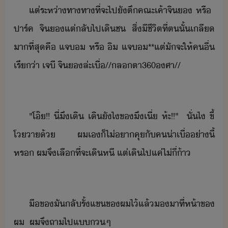
แต่​ระห่าทา​ทา​ที่จะ​ไป​ั​ตึ​คณะ​เค้า​จิ​​ ​หรื​ ​
ปาร์ค​ ​จิ​​แต่ลั​ไป​เิ​ช​ ​สิ่ีชีิต​ที่​ต​ั้​เลี​
า​ที่สุ​คื​ ​แจ​​ ​หรื​ ​ิ​ ​แจ​​**​แต่​ัจะ​ให้​คื่​
เรี่า​ ​เจี​ ​จิ​​ล่ะ​เื่​//​ลตา​360​ศา​//
"​โ๊​!​!​ ​ี่​ึ​เิ​ ​เิ​ัไ​ข​ึ​เี่​ ห​้ะ​!​!​"​ ​ ​ั่ไ​ ​ขี้​
โา​้​ ​ผ​เ​็​ไ่​า​คุ​ั​ค​่าเื่​่าี้​
หร​ ​ผ​จึ​เลื​ที่จะ​เิหี​ ​แต่​เิ​ไป​แค่​ไ่​ี่​้า
ื​ข​ั​ลั​รั้​แข​ข​ผ​ไ้​แล้​​าที​่​ห้า​ข​
ผ​ ​ ​ผ​จึ​ถา​ไป​แ​​ๆ