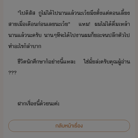
"​ไป​ิสัส​ ​ู​ไ่ไ้​ไป​า​แล้​ะ​เ้​ึ​ตั้แต่​ต​เลี้​
สา​เื่​เื่​เล​ะ​เ้​"​ ​ ​แห​!​ ​ผ​ไ่ไ้​ื่เหล้า​
า​แล้​ะ​ครั​ ​าๆ​ที​จะ​ไ้​ไป​า​ผ​็​ะ​จ​ปลีตั​ไป​
ทำ​ะไร​้​ลำา
ชีิต​ัศึษา​้​่า​ี้แหละ​ ​ใช่​ั้​ล่ะ​ครั​คุณ​ผู้่า​
???
ฝา​เรื่​ี้​้​ะ​ค่ะ
กลับหน้าเรื่อง