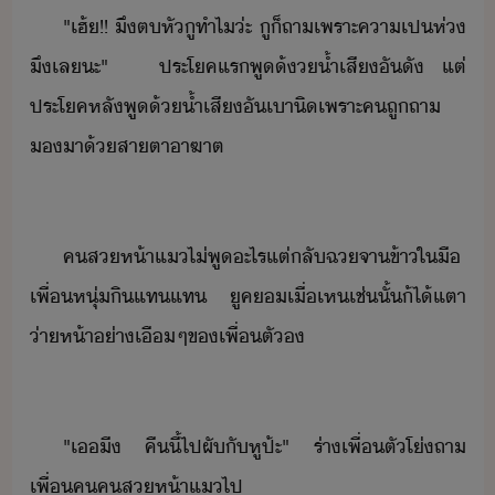
"​เฮ้​!​!​ ​ึ​ต​หั​ู​ทำไ​่ะ​ ​ู​็​ถา​เพราะ​คา​เป​ห่​
ึ​เล​ะ​"​ ​ ​ ​ประโค​แร​พู​้​​้ำ​เสี​ั​ั​ ​แต่​
ประโค​หลั​พู​้​้ำเสี​ั​เา​ิ​เพราะ​ค​ถู​ถา​
​า​้​สา​ตา​าฆาต
คส​ห้า​แ​ไ่​พู​ะไร​แต่ลั​ฉ​จา​ข้า​ใ​ื​
เพื่​หุ่​ิ​แท​แท​ ​ ​ูค​​เื่​เห​เช่ั้​้​ไ้​แตา​
่า​ห้า​่า​เื​ๆ​ข​เพื่​ตั​
"​เ​ี​ ​คืี้​ไป​ผั​ั​หูป​้ะ​"​ ​ร่า​เพื่​ตั​โ่​ถา​
เพื่​ค​คส​ห้า​แ​ไป