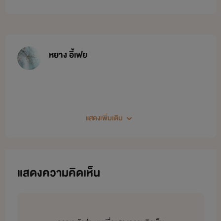
หยาง อี้เฟย
แสดงเพิ่มเติม
เรื่องนี้เป็นเรืองเดียวกันในเด็กดีไรท์เตอร์คนเดียวกันเน้ออออ
นิยายของไรท์ หยาง อี้เฟย
แสดงความคิดเห็น
-daddy of baby#ฟิครักคุณพ่อบน
-oh my love#รักแรกของผมกับรุ่นพี่ทั้งสอง