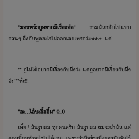
"​
​ห้า​ู​า​ีเรื่​่​
​"​ ​ ​ ​ถา​ั​ลั​ไป​แ​
​ๆ​ ​ถึั​พู​ะไร​ไ่​​เล​เหร​่ะ​555+​ ​ ​แต่
**​"​ู​ไ่ไ้​า​ีเรื่​ั​ึ​่ะ​ ​แต่​ู​า​ีเรื่​ั​ึ​
่ะ​"​**ห​้ะ​!​!​!
​"​ะ​...​ไ้​ะ​ื้ื​้​"​ ​0_0
เหี้​!​!​ ​ั​จู​ผ​ ​ทุค​ครั​ ​ั​จู​ผ​ ​ผ​จะ​ฆ่า​ั​ ​แต่​
ตี้​ผ​ทำ​ะไร​ไ่ไ้​เล​ ​ ​เพราะ่า​ื​ข้า​ึ​ข​ั​จั​ไ้​