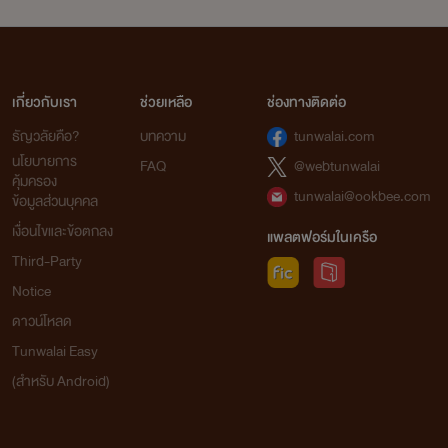
เกี่ยวกับเรา
ช่วยเหลือ
ช่องทางติดต่อ
ธัญวลัยคือ?
บทความ
tunwalai.com
นโยบายการ
FAQ
@webtunwalai
คุ้มครอง
tunwalai@ookbee.com
ข้อมูลส่วนบุคคล
เงื่อนไขและข้อตกลง
แพลตฟอร์มในเครือ
Third-Party
Notice
ดาวน์โหลด
Tunwalai Easy
(สำหรับ Android)