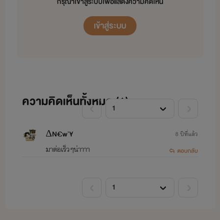
กรุณาเข้าสู่ระบบเพื่อแสดงความคิดเห็น
-just love#ฟิคแค่รักบราสเวล
เข้าสู่ระบบ
-love u#ฟิครักคุณบน
ฝากติดตามนิยายขอไรท์ทั้งในเด็กดีและธัญวลัยค่ะ
ความคิดเห็นทั้งหมด (
1
)
ΔN€w`¥
8 ปีที่แล้ว
ขอบคุณค่ะ
มาต่อเร็วๆน่าาาา
ตอบกลับ