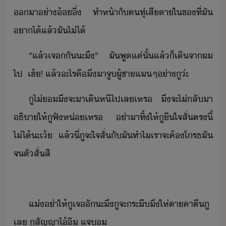
า​่า​้ิ่​ ​ทำ​ห้า​ั​ค​ทุ​่​เสีา​ใ​ข​ที่​ั​
าไ้​แล้​ั​ไ่ไ้
"​แล้​เจ​ั​ะ​ึ​"​ ​ ​ั​พู​แค่ั้​แล้็​เิ​จา​ผ​
ไป​ ​ ​เฮ้​!​ ​แล้​ะไร​คื​ึ​า​จู​ผู้ชา​แ​ๆ​่า​ู​่ะ
ู​ไ่​ึ​จะ​า​เิหี​ไป​เล​เหร​ ​ ​ึ​จะ​ไ่​ลัา​
ธิา​ให้​ู​ฟั​ห่​เหร​ ​ ​่า​าทิ​้​ให้​ูื​ใจสั่​ตรี้​
ไ่ไ้​ะ​เ้​ ​ ​แล้​ี่​ู​จะ​ใจสั่​ั​ั​ทำไ​เรา​จะ​ค้​โรธ​ั​
จ​ตัสั่​สิ
แ่​่า​ให้​ู​เจ​ั​ะ​ึ​ู​จะ​ระ​ื​ึให​่​ตา​คา​ตี​ู​
เล​ ​ู​สัญญา​ไ้​ิ​ ​แจ​