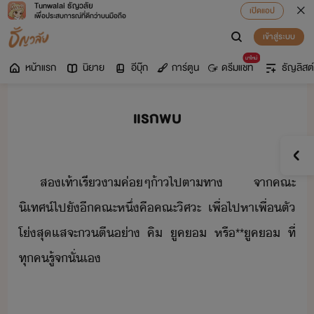
Tunwalai ธัญวลัย
เปิดแอป
เพื่อประสบการณ์ที่ดีกว่าบนมือถือ
เข้าสู่ระบบ
มาใหม่
หน้าแรก
นิยาย
อีบุ๊ก
การ์ตูน
ดรีมแชท
ธัญลิสต์
แรกพบ
ส​เท้า​เรี​า​ค่ๆ​้า​ไป​ตา​ทา​ ​ ​จา​คณะ​
ิเทศ​์​ไป​ั​ี​คณะ​หึ่​คื​คณะ​ิศะ​ ​เพื่​ไปหา​เพื่​ตั​
โ่​สุ​แส​จะ​​ตี​่า​ ​คิ​ ​ูค​​ ​หรื​**​ูค​​ ​ที่​
ทุค​รู้​จ​ั่เ