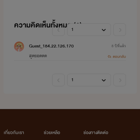
ความคิดเห็นทั้งหมด (
1
)
Guest_184.22.126.170
8 ปีที่แล้ว
สุดยอดดด
ตอบกลับ
เกี่ยวกับเรา
ช่วยเหลือ
ช่องทางติดต่อ