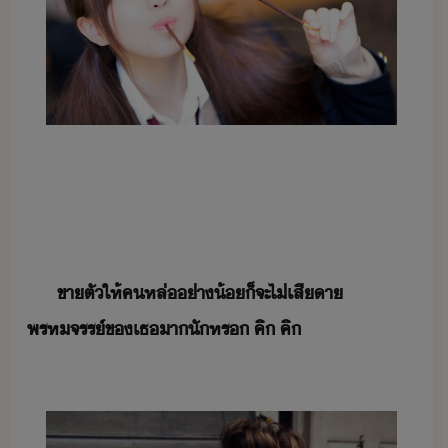
​ขาตั​ให้​ค​หล่​่า้​็​จะ​ไ่​เสีา​
พรหจรร์​ข​เธ​า​ั​หร​ ​คิ​ ​คิ​