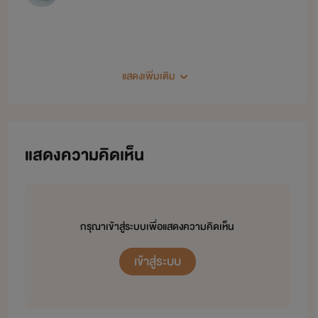
แสดงเพิ่มเติม
แสดงความคิดเห็น
นักอ่านทุกๆคน ยินดีต้อนรับเข้าสู่โลก
นิยายของ "เมยัฟเฟราว์" ซึ่งคำๆนี้มา
กรุณาเข้าสู่ระบบเพื่อแสดงความคิดเห็น
จากแปลว่านางสาว
เข้าสู่ระบบ