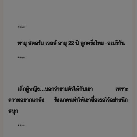
**​**
​พาุ​ ​สตร์​ ​เลล์​ ​าุ​ ​22​ ​ปี​​​ ​ลูครึ่​ไท​ ​-​เริั​
**​**
​เ็ผู้หญิ​...​่า​ขาตั​ให้​ั​เขา​ ​เพราะ​
คาา​แล้​ ​รัแ​ค​ทำให้​เขา​ซื้​เธ​ไ้​่า​ึ​
สุ​
**​**