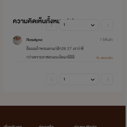
ฝากกดไลค์ ติดตาม คอมเม้นท์กัน
เยอะๆน้า ทุกอย่างคือกำลังใจในการ
ความคิดเห็นทั้งหมด (
1
)
ปั่นงานเขียน จุ๊บบบบ
Roselyne
7 ปีที่แล้ว
อืมมมถ้าพระเอกแก่สัก26 27 เราว่าดี
กว่าเพราะเราชอบแนวโคแกอิอิอิ
ตอบกลับ
แนะนำ ติชม ได้ค่ะ...ไรท์จะได้นำไป
ปรับปรุงในอนาคตจ้า