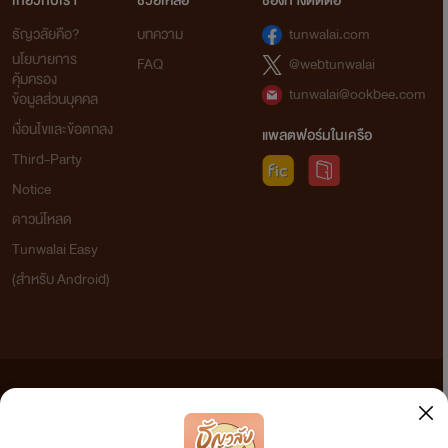
เกี่ยวกับเรา
ช่วยเหลือ
ช่องทางติดต่อ
ธัญวลัยคือ?
บทความ
tunwalai.com
นโยบายการ
FAQ
@webtunwalai
คุ้มครอง
tunwalai@ookbee.com
ข้อมูลส่วนบุคคล
เงื่อนไขและข้อตกลง
แพลตฟอร์มในเครือ
Third-Party
Notice
ดาวน์โหลด
Tunwalai Easy
(สำหรับ Android)
ข้อความที่ท่านได้อ่านจากเว็บไซต์นี้เกิดจากการเขียนโดยสาธารณชนและเผยแพร่โดยอัตโนมัติ ผู้ดูแล
เว็บไซต์แห่งนี้ไม่ได้เห็นด้วยและไม่ขอรับผิดชอบต่อข้อความใดๆ ทั้งสิ้น ดังนั้นผู้อ่านทุกท่านโปรดใช้
วิจารณญาณในการกลั่นกรองด้วยตนเอง และหากท่านพบข้อความใดๆ ที่ขัดต่อกฎหมายและศีลธรรม