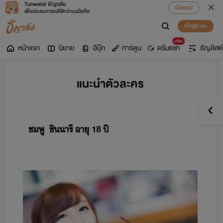
Tunwalai ธัญวลัย
เปิดแอป
เพื่อประสบการณ์ที่ดีกว่าบนมือถือ
เข้าสู่ระบบ
มาใหม่
หน้าแรก
นิยาย
อีบุ๊ก
การ์ตูน
ดรีมแชท
ธัญลิสต์
แนะนำตัวละคร
​ชพู​ ​ ​ชิ​ารี​ ​าุ​ ​18​ ​ปี​