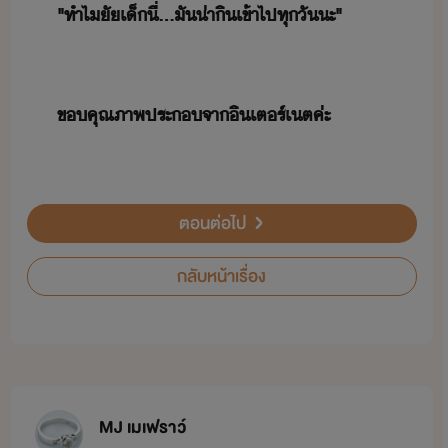
​"​ทำไั​เ็​ี่​...​ั​่าิ​เข้าไป​ทุั​ะ​"​
​ขคุณ​ภาพประ​จา​ิเตร์เต​ค่ะ​
ตอนต่อไป
กลับหน้าเรื่อง
MJ เมเฟราว์