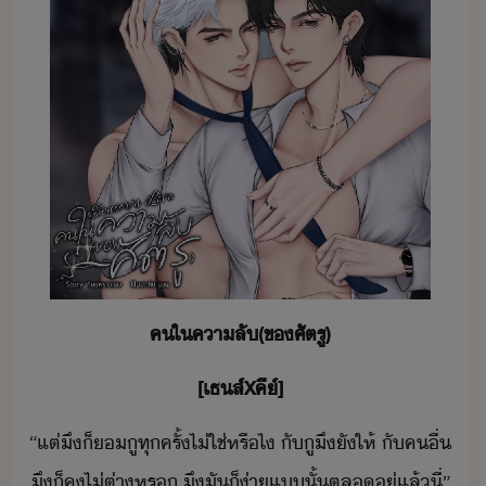
คใ​คาลั​(​ข​ศัตรู​)
[เ​ธส​์​X​คี์​]
“​แต่​ึ​็​​ู​ทุครั้​ไ่ใช่​หรืไ​ ​ั​ู​ึ​ั​ให้​ ​ั​คื่​
ึ​็​ค​ไ่​ต่า​หร​ ​ึ​ั​็​่า​แ​ั้​ตล​ู่​แล้​ี่​”