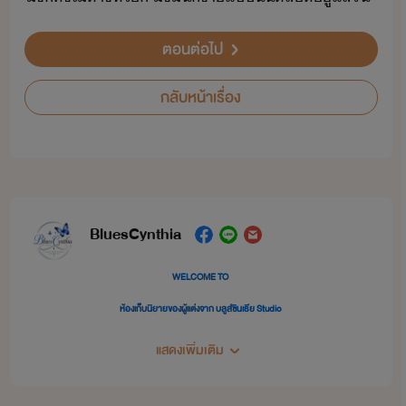
ตอนต่อไป
กลับหน้าเรื่อง
BluesCynthia
WELCOME TO
ห้องเก็บนิยายของผู้แต่งจาก บลูส์ซินเธีย Studio
นิยายในห้องนี้อาจจะถูกวางปะปนกัน แต่ก็อยากให้มีสักเล่มที่ถูกค้นพบ หวังว่าจะมีเล่มไหนถูกใจคุณ
แสดงเพิ่มเติม
รี๊ดนะคะ
นิยายในนี้มีหลายแนวปะปนกันไป เพราะไม่สามารถแยกนามปากกาได้ ต้องขออภัยในความแต่งไปทั่ว