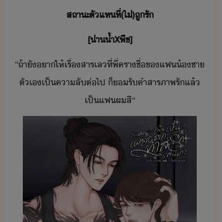
สถาะ​ตัแท​ที่​(​ไ่​)​ถู​รั
[​่า้ำ​X​พีช​]
“​ถ้า​ั​า​ให้​เรื่​สารเล​ที่​พี่​ครา​ชื่​ข​แฟ​้ชา​
ตัเ​เป็คาลั​ต่ไป​ ​็​รั​คำสารภาพ​รั​แล้​
เป็​แฟ​ผ​สิ​”