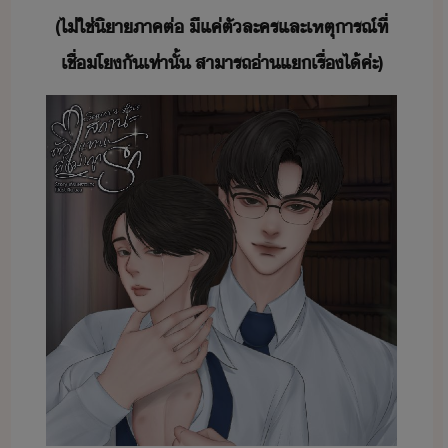
(​ไ่ใช่​ิา​ภาค​ต่​ ​ี​แค่​ตัละคร​และ​เหตุารณ์​ที่​
เชื่โ​ั​เท่าั้​ ​สาารถ​่า​แ​เรื่​ไ้​ค่ะ​)