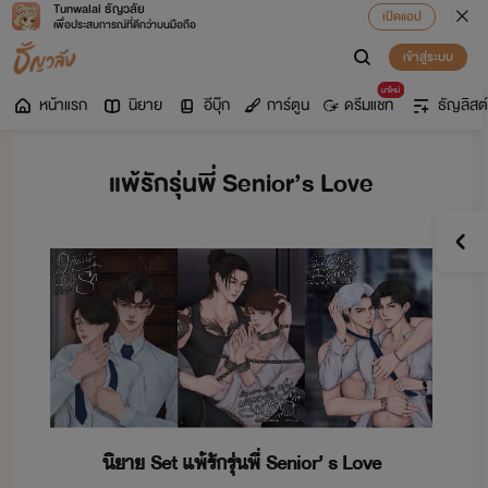
Tunwalai ธัญวลัย
เปิดแอป
เพื่อประสบการณ์ที่ดีกว่าบนมือถือ
เข้าสู่ระบบ
มาใหม่
หน้าแรก
นิยาย
อีบุ๊ก
การ์ตูน
ดรีมแชท
ธัญลิสต์
แพ้รักรุ่นพี่ Senior’s Love
ิา​ ​Set​ ​แพ้​รั​รุ่พี่​ ​Senior​’​ ​s​ ​Love