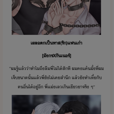
เผล​ตเป็​ทาส​(​รั​)​แฟ​เ่า
[​ัร​X​ั​เร์​]
“​ผ​รู้​แล้​่า​ทำไ​ถึ​ลื​พี่​ไ่ไ้​สัที​ ​ผ​ค​แค้​ั้​ที่​ผ​
เจ็​ขา​ั้แล​้​พี่​ั​ไ่เค​สำึ​ ​แล้ั​ทำ​เหี้​ั​
คื่​ไ้​ู่​ี​ ​พี่​แ่​เล​เิ​เีา​จริ​ ​ๆ​”