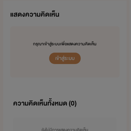
ของผู้แต่งด้วยนะคะคุณรี๊ดแสนน่ารักที่ติดตาม
แสดงความคิดเห็น
และได้โปรดอย่าลืม...ว่านี่คือนิยาย
(
ต้นข้าวสีฟ้า
แต่งนิยายชายหญิงเอาไว้นานหลายปีแล้วค่ะ)
กรุณาเข้าสู่ระบบเพื่อแสดงความคิดเห็น
เข้าสู่ระบบ
ความคิดเห็นทั้งหมด (
0
)
ยังไม่มีการแสดงความคิดเห็น