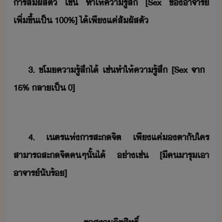
ารสัผัส​ตั​ ​เช่​ ​ทำให้​คารู้สึ​ ​[Sex​ ​ข​าจาร์​
เพิ่ขึ้​เป็​ ​100​%​]​ ​ไ้​เพีแค่​สัผัส​ตั
3.​ ​ขโ​คารู้สึ​ไ้​ ​เช่​ทำให้​คารู้สึ​ ​[Sex​ ​จา​ ​
15​%​ ​ลาเป็​ ​0]
4.​ ​เตร​แห่​าร​สะจิต​ ​เพีแค่​​ตาั​ใคร​
สาารถ​สะจิต​ค​ๆ​ั้​ไ้​ ​่าเช่​ ​[​ี​ค​ารุ​เา​
าจาร์​ั​ร้​]