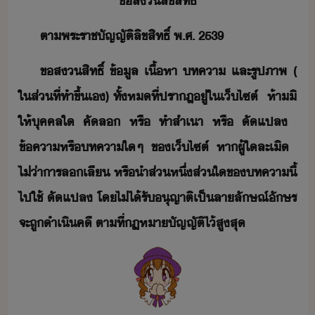
ข​สลิขสิทธิ์
ตา​พระราชัญญัติ​ลิขสิทธิ์​ ​พ.ศ.​ ​2539
ข​สสิทธิ์​ ​ข้ูล​ ​เื้หา​ ​ทคา​ ​และ​รูปภาพ​ ​(​
ใ​ส่​ที่​ทำ​ขึ้​เ​)​ ​ทั้ห​ที่​ปราฎ​ู่​ใ​เ็ไซต์​ ​ ​ห้า​ิ​
ให้​ุคคล​ใ​ ​คัล​ ​หรื​ ​ทำสำเา​ ​หรื​ ​ัแปล​ ​
ข้คา​หรื​ทคา​ใๆ​ ​ข​เ็ไซต์​ ​หา​ผู้ใ​ละเิ​ ​
ไ่่า​ารล​เลี​ ​หรื​ำ​ส่หึ่​ส่​ใ​ข​ทคา​ี้​
ไป​ใช้​ ​ัแปล​ ​โ​ไ่ไ้​รั​ุญาติ​เป็​ลาลัษณ์ัษร​
​จะ​ถู​ำเิคี​ ​ตาที่​ฏหา​ัญญัติ​ไ้​สูสุ