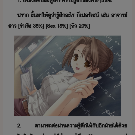
1.​ ​เพีแค่​ู​ใคร​ ​คารู้สึ​ข​ค​ๆ​ั้​จะ
ปรา​ ​ขึ้​า​ให้​ู​่า​รู้สึ​ะไร​ ​ี่​เปร์​เซ​์​ ​เช่​ ​าจาร์​
สา​ ​[​ร่าเริ​ ​35​%​]​ ​[Sex​ ​15​%​]​ ​[​หิ​ ​20​%​]
2.​ ​สาารถ​ส่ผ่า​คารู้สึ​ให้​ั​ี​ฝ่า​ไ้​้​