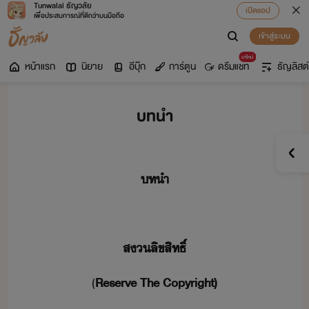
Tunwalai ธัญวลัย
เปิดแอป
เพื่อประสบการณ์ที่ดีกว่าบนมือถือ
เข้าสู่ระบบ
มาใหม่
หน้าแรก
นิยาย
อีบุ๊ก
การ์ตูน
ดรีมแชท
ธัญลิสต์
บทนำ
​​ทำ
สลิขสิทธิ์
(
Reserve​ ​The​ ​Copyright)