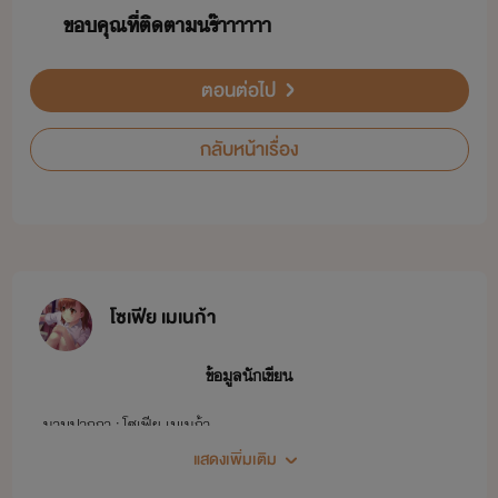
ขคุณ​ที่​ติตา​ร​๊าาาาาา
ตอนต่อไป
กลับหน้าเรื่อง
โซเฟีย เมเนก้า
ข้อมูลนักเขียน
นามปากกา : โซเฟีย เมเนก้า
แสดงเพิ่มเติม
นิยายที่แต่งทั้งหมดเป็นแนว [18+]