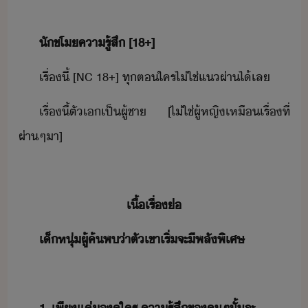
ั​ขโ​คารู้สึ​ ​[18+]
เรื่​ี้​ ​[NC​ ​18+]​ ​ทุ​ต​ใคร​ไ่ใช่​แ​ผ่า​ไ้​เล
เรื่​ี้​ตัเ​เป็​ผู้ชา​ ​[​ไ่ใช่​ผู้หญิ​เหื​เรื่​ที่​
ผ่าๆ​า​]
เื้เรื่​่
เ็หุ่​ผู้ค้พ​่า​ตั​เขา​เริ่​จะ​ีพลั​พิเศษ